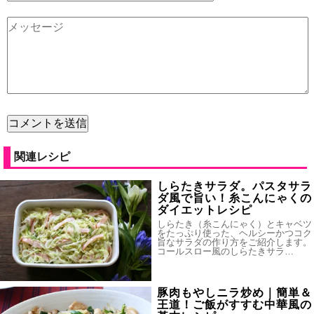
関連レシピ
しらたきサラダ。パスタサラ
ダ風で旨い！糸こんにゃくの
ダイエットレシピ
しらたき（糸こんにゃく）とキャベツ
をたっぷり使った、ヘルシーかつコク
旨なサラダの作り方をご紹介します。
コールスロー風のしらたきサラ…
豚肉もやしニラ炒め｜簡単＆
王道！ご飯がすすむ中華風の