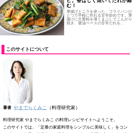
ピ。香ばしく焼いてたれが絡
む！
厚揚げとニラを使った、フライパンひ
とつで手軽に作れる甘辛炒めです。厚
揚げに片栗粉を薄くまぶしてこんがり
焼き、醤油ベースの甘辛だれを…
このサイトについて
著者
やまでらくみこ
（料理研究家）
料理研究家 やまでらくみこ の料理レシピサイトへようこそ。
このサイトでは、「定番の家庭料理をシンプルに美味しく」をコン