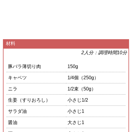
材料
2人分：調理時間10分
豚バラ薄切り肉
150g
キャベツ
1/4個（250g）
ニラ
1/2束（50g）
生姜（すりおろし）
小さじ1/2
サラダ油
小さじ1
醤油
大さじ1