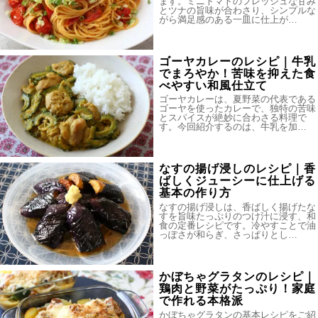
ます。ミニトマトのフレッシュな甘み
とツナの旨味が合わさり、シンプルな
がら満足感のある一皿に仕上が…
ゴーヤカレーのレシピ｜牛乳
でまろやか！苦味を抑えた食
べやすい和風仕立て
ゴーヤカレーは、夏野菜の代表である
ゴーヤを使ったカレーで、独特の苦味
とスパイスが絶妙に合わさる料理で
す。今回紹介するのは、牛乳を加…
なすの揚げ浸しのレシピ｜香
ばしくジューシーに仕上げる
基本の作り方
なすの揚げ浸しは、香ばしく揚げたな
すを旨味たっぷりのつけ汁に浸す、和
食の定番レシピです。冷やすことで油
っぽさが和らぎ、さっぱりとし…
かぼちゃグラタンのレシピ｜
鶏肉と野菜がたっぷり！家庭
で作れる本格派
かぼちゃグラタンの基本レシピをご紹