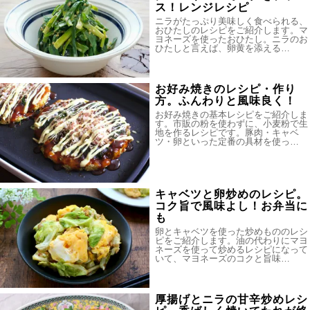
ス！レンジレシピ
ニラがたっぷり美味しく食べられる、
おひたしのレシピをご紹介します。マ
ヨネーズを使ったおひたし。ニラのお
ひたしと言えば、卵黄を添える…
お好み焼きのレシピ・作り
方。ふんわりと風味良く！
お好み焼きの基本レシピをご紹介しま
す。市販の粉を使わずに、小麦粉で生
地を作るレシピです。豚肉・キャベ
ツ・卵といった定番の具材を使っ…
キャベツと卵炒めのレシピ。
コク旨で風味よし！お弁当に
も
卵とキャベツを使った炒めもののレシ
ピをご紹介します。油の代わりにマヨ
ネーズを使って炒めるレシピになって
いて、マヨネーズのコクと旨味…
厚揚げとニラの甘辛炒めレシ