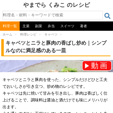
やまでら くみこ のレシピ
料理一覧
主菜
副菜
弁当
スイーツ
著者
ホーム
>
料理レシピ
>
キャベツ
>
キャベツとニラと豚肉の香ばし炒め｜シンプ
ルなのに満足感のある一皿
動画
チャンネル登録をお願いします！⇒
キャベツとニラと豚肉を使った、シンプルだけどひと工夫
でおいしさが引き立つ、炒め物のレシピです。
キャベツは先に焼いて甘みを引き出し、豚肉は香ばしく仕
上げることで、調味料は醤油と酒だけでも味にメリハリが
出ます。