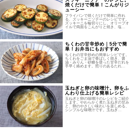
焼くだけで簡単！こんがりジ
ューシー
フライパンで焼くだけで簡単に作れ
る、ズッキーニソテーのレシピです。
ズッキーニを輪切りにし、オリーブオ
イルで両面をこんがりと焼き、塩…
ちくわの甘辛炒め｜5分で簡
単！お弁当にもおすすめ
ちくわの甘辛炒めの簡単レシピです。
ちくわをごま油で香ばしく焼き、醤
油・みりん・砂糖を使った甘辛だれを
手早く絡めます。照りのあるたれ…
玉ねぎと卵の味噌汁。卵をふ
んわり仕上げる簡単レシピ
玉ねぎと卵の味噌汁のレシピをご紹介
します。やわらかく煮た玉ねぎの甘み
と、卵のやさしい味わいを楽しめる、
シンプルな味噌汁です。玉ねぎ…