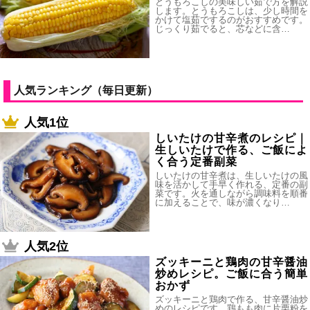
とうもろこしの美味しい茹で方を解説
します。とうもろこしは、少し時間を
かけて塩茹でするのがおすすめです。
じっくり茹でると、芯などに含…
人気ランキング（毎日更新）
人気1位
しいたけの甘辛煮のレシピ｜
生しいたけで作る、ご飯によ
く合う定番副菜
しいたけの甘辛煮は、生しいたけの風
味を活かして手早く作れる、定番の副
菜です。火を通しながら調味料を順番
に加えることで、味が濃くなり…
人気2位
ズッキーニと鶏肉の甘辛醤油
炒めレシピ。ご飯に合う簡単
おかず
ズッキーニと鶏肉で作る、甘辛醤油炒
めのレシピです。鶏もも肉に片栗粉を