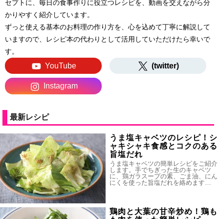
セプトに、毎日の食事作りに役立つレシピを、動画を交えながら分
かりやすく紹介しています。
ずっと使える基本のお料理の作り方を、心を込めて丁寧に解説して
いますので、レシピ本の代わりとして活用していただけたら幸いで
す。
YouTube
(twitter)
Instagram
最新レシピ
うま塩キャベツのレシピ！シ
ャキシャキ食感とコクのある
旨塩だれ
うま塩キャベツの簡単レシピをご紹介
します。手でちぎった生のキャベツ
に、鶏ガラスープの素、ごま油、にん
にくを使った旨塩だれを絡めます…
鶏肉と大葉の甘辛炒め！鶏も