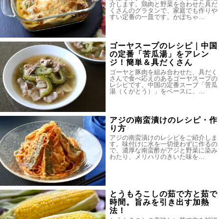
介します。鶏肉と野菜を合わせた具だ
くさんのグラタンで、家庭でも作りや
すい定番の一皿です。かぼちゃ…
ゴーヤスープのレシピ｜中国
の定番「苦瓜湯」をアレン
ジ！簡単＆具だくさん
ゴーヤと豚肉を組み合わせた、具だく
さんで食べ応えのあるゴーヤスープの
レシピです。中国の定番スープ「苦瓜
湯（くがとう）」をベースに、…
アジの南蛮漬けのレシピ・作
り方
アジの南蛮漬けのレシピをご紹介しま
す。味付けに水を一切使わずに作るの
で、濃厚な南蛮酢がアジと野菜に染み
わたり、メリハリのきいた味を…
とうもろこしの茹で方と茹で
時間。旨みを引き出す加熱
法！