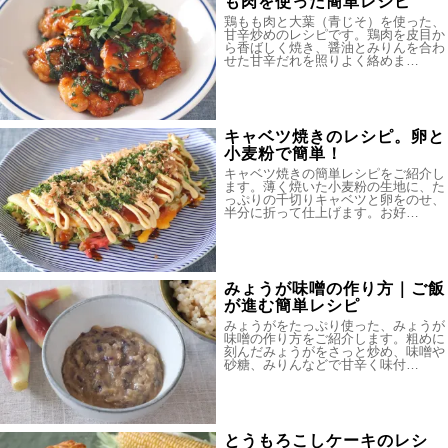
も肉を使った簡単レシピ
鶏もも肉と大葉（青じそ）を使った、
甘辛炒めのレシピです。鶏肉を皮目か
ら香ばしく焼き、醤油とみりんを合わ
せた甘辛だれを照りよく絡めま…
キャベツ焼きのレシピ。卵と
小麦粉で簡単！
キャベツ焼きの簡単レシピをご紹介し
ます。薄く焼いた小麦粉の生地に、た
っぷりの千切りキャベツと卵をのせ、
半分に折って仕上げます。お好…
みょうが味噌の作り方｜ご飯
が進む簡単レシピ
みょうがをたっぷり使った、みょうが
味噌の作り方をご紹介します。粗めに
刻んだみょうがをさっと炒め、味噌や
砂糖、みりんなどで甘辛く味付…
とうもろこしケーキのレシ