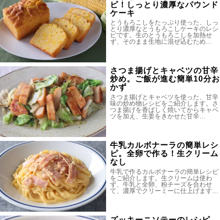
ピ！しっとり濃厚なパウンド
ケーキ
とうもろこしをたっぷり使った、しっ
とり濃厚なとうもろこしケーキのレシ
ピです。生のとうもろこしを加熱せ
ず、そのまま生地に混ぜ込むため…
さつま揚げとキャベツの甘辛
炒め。ご飯が進む簡単10分お
かず
さつま揚げとキャベツを使った、甘辛
味の炒め物レシピをご紹介します。さ
つま揚げを香ばしく焼いてからキャベ
ツを加え、生姜をきかせた甘辛…
牛乳カルボナーラの簡単レシ
ピ。全卵で作る！生クリーム
なし
牛乳で作るカルボナーラの簡単レシピ
をご紹介します。生クリームは使わ
ず、牛乳と全卵、粉チーズを合わせ
て、濃厚でクリーミーに仕上げます…
ズッキーニソテーのレシピ。