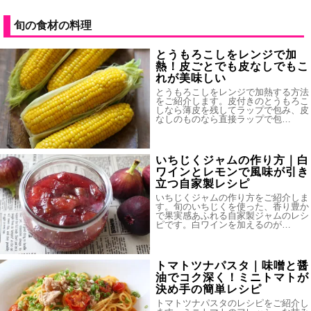
旬の食材の料理
とうもろこしをレンジで加
熱！皮ごとでも皮なしでもこ
れが美味しい
とうもろこしをレンジで加熱する方法
をご紹介します。皮付きのとうもろこ
しなら薄皮を残してラップで包み、皮
なしのものなら直接ラップで包…
いちじくジャムの作り方｜白
ワインとレモンで風味が引き
立つ自家製レシピ
いちじくジャムの作り方をご紹介しま
す。旬のいちじくを使った、香り豊か
で果実感あふれる自家製ジャムのレシ
ピです。白ワインを加えるのが…
トマトツナパスタ｜味噌と醤
油でコク深く！ミニトマトが
決め手の簡単レシピ
トマトツナパスタのレシピをご紹介し