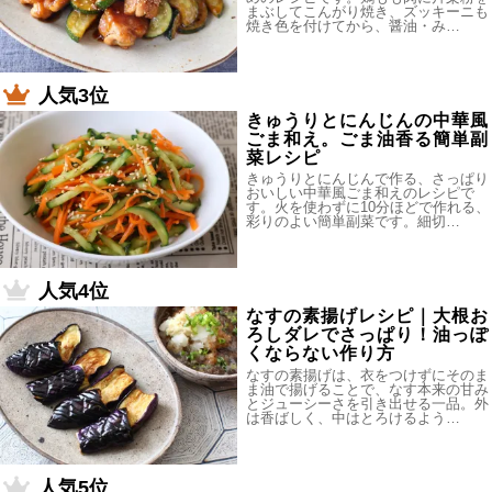
まぶしてこんがり焼き、ズッキーニも
焼き色を付けてから、醤油・み…
人気3位
きゅうりとにんじんの中華風
ごま和え。ごま油香る簡単副
菜レシピ
きゅうりとにんじんで作る、さっぱり
おいしい中華風ごま和えのレシピで
す。火を使わずに10分ほどで作れる、
彩りのよい簡単副菜です。細切…
人気4位
なすの素揚げレシピ｜大根お
ろしダレでさっぱり！油っぽ
くならない作り方
なすの素揚げは、衣をつけずにそのま
ま油で揚げることで、なす本来の甘み
とジューシーさを引き出せる一品。外
は香ばしく、中はとろけるよう…
人気5位