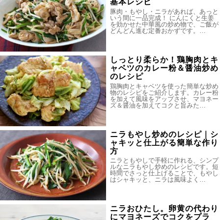
基本レシピ
豚肉・もやし・ニラがあれば、あっと
いう間に一品完成！ にんにくと生姜
を効かせた中華風の炒め物で、ご飯が
どんどん進む定番おかずです。…
しっとり柔らか！鶏胸肉とキ
ャベツのカレー粉＆醤油炒め
のレシピ
鶏胸肉とキャベツを使った簡単な炒め
物のレシピをご紹介します。カレー粉
を加えて風味をアップさせ、マヨネー
ズ＆醤油を加えてコクと旨みた…
ニラもやし炒めのレシピ｜シ
ャキッと仕上がる簡単な作り
方
ニラともやしで手軽に作れる、シンプ
ルなニラもやし炒めのレシピです。短
時間でさっと仕上げることで、もやし
はシャキッと、ニラは風味よく…
ニラおひたし。卵黄の代わり
にマヨネーズでコクをプラ