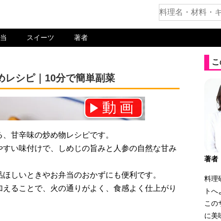
当
スイーツ
著者
こ
めレシピ｜10分で簡単副菜
動画
ネル登録をお願いします！⇒
る、甘辛味の炒め物レシピです。
やすい味付けで、しめじの旨みと人参の自然な甘み
著者
品ほしいときやお弁当のおかずにも便利です。
料理
加えることで、火の通りがよく、食感よく仕上がり
トへ
この
に美