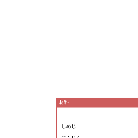
材料
しめじ
にんじん