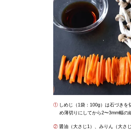
① しめじ（1袋：100g）は石づきを切り落としてほぐし、にんじん（1/2本：80g）は斜
め薄切りにしてから2〜3mm幅の
② 醤油（大さじ1）、みりん（大さじ1）、酒（小さじ2）、砂糖（小さじ1/2）を混ぜ合