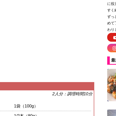
に役
すく
ずっ
めて
わり
最
2人分：調理時間10分
1袋（100g）
1/2本（80g）