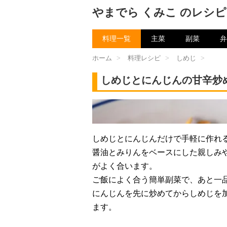
やまでら くみこ のレシピ
料理一覧
主菜
副菜
弁
ホーム
>
料理レシピ
>
しめじ
>
しめじとにんじんの甘辛炒
チャン
しめじとにんじんだけで手軽に作れ
醤油とみりんをベースにした親しみ
がよく合います。
ご飯によく合う簡単副菜で、あと一
にんじんを先に炒めてからしめじを
ます。