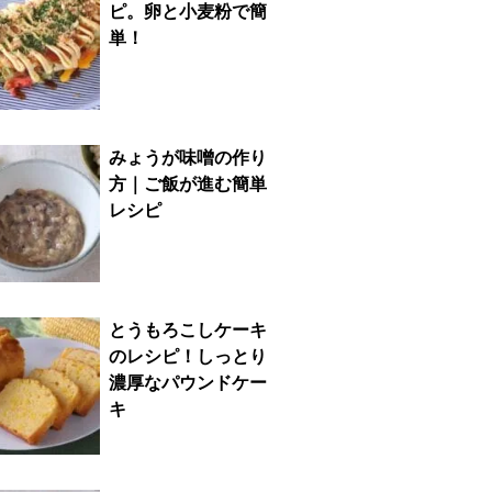
ピ。卵と小麦粉で簡
単！
みょうが味噌の作り
方｜ご飯が進む簡単
レシピ
とうもろこしケーキ
のレシピ！しっとり
濃厚なパウンドケー
キ