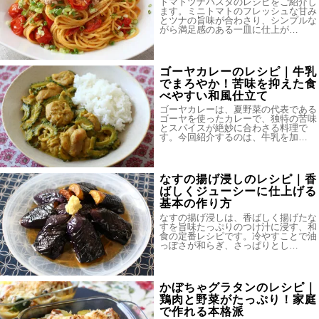
トマトツナパスタのレシピをご紹介し
ます。ミニトマトのフレッシュな甘み
とツナの旨味が合わさり、シンプルな
がら満足感のある一皿に仕上が…
ゴーヤカレーのレシピ｜牛乳
でまろやか！苦味を抑えた食
べやすい和風仕立て
ゴーヤカレーは、夏野菜の代表である
ゴーヤを使ったカレーで、独特の苦味
とスパイスが絶妙に合わさる料理で
す。今回紹介するのは、牛乳を加…
なすの揚げ浸しのレシピ｜香
ばしくジューシーに仕上げる
基本の作り方
なすの揚げ浸しは、香ばしく揚げたな
すを旨味たっぷりのつけ汁に浸す、和
食の定番レシピです。冷やすことで油
っぽさが和らぎ、さっぱりとし…
かぼちゃグラタンのレシピ｜
鶏肉と野菜がたっぷり！家庭
で作れる本格派