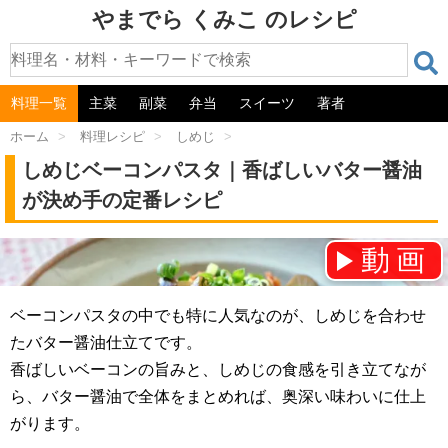
やまでら くみこ のレシピ
料理一覧
主菜
副菜
弁当
スイーツ
著者
ホーム
>
料理レシピ
>
しめじ
>
しめじベーコンパスタ｜香ばしいバター醤油
が決め手の定番レシピ
動画
チャンネル登録をお願いします！⇒
ベーコンパスタの中でも特に人気なのが、しめじを合わせ
たバター醤油仕立てです。
香ばしいベーコンの旨みと、しめじの食感を引き立てなが
ら、バター醤油で全体をまとめれば、奥深い味わいに仕上
がります。