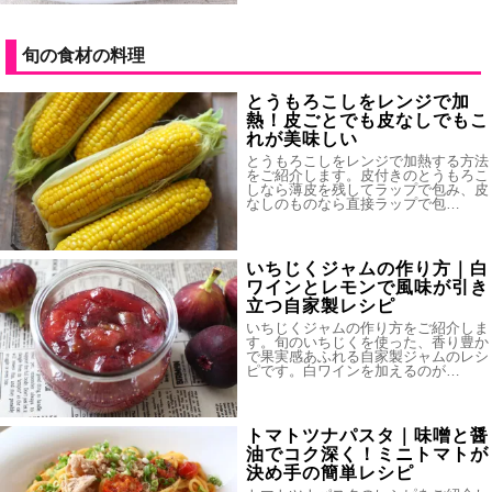
旬の食材の料理
とうもろこしをレンジで加
熱！皮ごとでも皮なしでもこ
れが美味しい
とうもろこしをレンジで加熱する方法
をご紹介します。皮付きのとうもろこ
しなら薄皮を残してラップで包み、皮
なしのものなら直接ラップで包…
いちじくジャムの作り方｜白
ワインとレモンで風味が引き
立つ自家製レシピ
いちじくジャムの作り方をご紹介しま
す。旬のいちじくを使った、香り豊か
で果実感あふれる自家製ジャムのレシ
ピです。白ワインを加えるのが…
トマトツナパスタ｜味噌と醤
油でコク深く！ミニトマトが
決め手の簡単レシピ