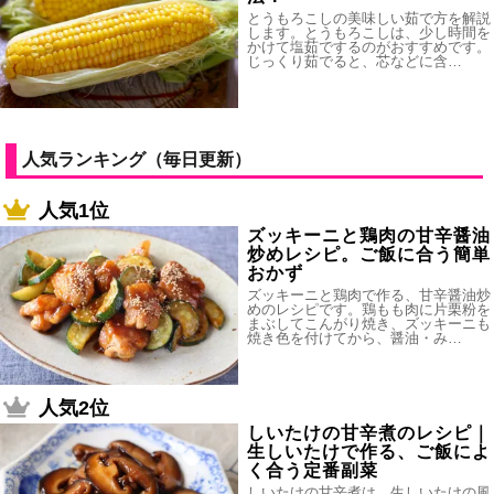
とうもろこしの美味しい茹で方を解説
します。とうもろこしは、少し時間を
かけて塩茹でするのがおすすめです。
じっくり茹でると、芯などに含…
人気ランキング（毎日更新）
人気1位
ズッキーニと鶏肉の甘辛醤油
炒めレシピ。ご飯に合う簡単
おかず
ズッキーニと鶏肉で作る、甘辛醤油炒
めのレシピです。鶏もも肉に片栗粉を
まぶしてこんがり焼き、ズッキーニも
焼き色を付けてから、醤油・み…
人気2位
しいたけの甘辛煮のレシピ｜
生しいたけで作る、ご飯によ
く合う定番副菜
しいたけの甘辛煮は、生しいたけの風