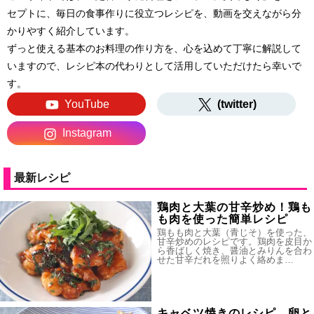
セプトに、毎日の食事作りに役立つレシピを、動画を交えながら分
かりやすく紹介しています。
ずっと使える基本のお料理の作り方を、心を込めて丁寧に解説して
いますので、レシピ本の代わりとして活用していただけたら幸いで
す。
YouTube
(twitter)
Instagram
最新レシピ
鶏肉と大葉の甘辛炒め！鶏も
も肉を使った簡単レシピ
鶏もも肉と大葉（青じそ）を使った、
甘辛炒めのレシピです。鶏肉を皮目か
ら香ばしく焼き、醤油とみりんを合わ
せた甘辛だれを照りよく絡めま…
キャベツ焼きのレシピ。卵と