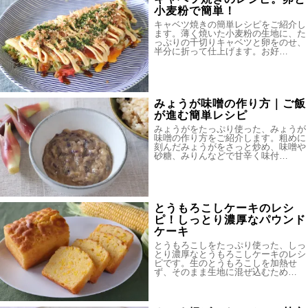
小麦粉で簡単！
キャベツ焼きの簡単レシピをご紹介し
ます。薄く焼いた小麦粉の生地に、た
っぷりの千切りキャベツと卵をのせ、
半分に折って仕上げます。お好…
みょうが味噌の作り方｜ご飯
が進む簡単レシピ
みょうがをたっぷり使った、みょうが
味噌の作り方をご紹介します。粗めに
刻んだみょうがをさっと炒め、味噌や
砂糖、みりんなどで甘辛く味付…
とうもろこしケーキのレシ
ピ！しっとり濃厚なパウンド
ケーキ
とうもろこしをたっぷり使った、しっ
とり濃厚なとうもろこしケーキのレシ
ピです。生のとうもろこしを加熱せ
ず、そのまま生地に混ぜ込むため…