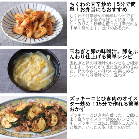
ちくわの甘辛炒め｜5分で簡
単！お弁当にもおすすめ
ちくわの甘辛炒めの簡単レシピです。
ちくわをごま油で香ばしく焼き、醤
油・みりん・砂糖を使った甘辛だれを
手早く絡めます。照りのあるたれ…
玉ねぎと卵の味噌汁。卵をふ
んわり仕上げる簡単レシピ
玉ねぎと卵の味噌汁のレシピをご紹介
します。やわらかく煮た玉ねぎの甘み
と、卵のやさしい味わいを楽しめる、
シンプルな味噌汁です。玉ねぎ…
ズッキーニとひき肉のオイス
ター炒め！15分で作れる簡単
おかず
ズッキーニとひき肉を使った、ご飯に
よく合うオイスター炒めのレシピで
す。ズッキーニは先に両面をこんがり
と焼き、いったん取り出すのがポ…