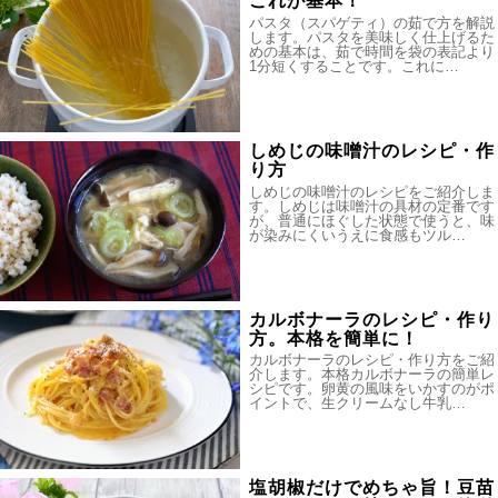
これが基本！
パスタ（スパゲティ）の茹で方を解説
します。パスタを美味しく仕上げるた
めの基本は、茹で時間を袋の表記より
1分短くすることです。これに…
しめじの味噌汁のレシピ・作
り方
しめじの味噌汁のレシピをご紹介しま
す。しめじは味噌汁の具材の定番です
が、普通にほぐした状態で使うと、味
が染みにくいうえに食感もツル…
カルボナーラのレシピ・作り
方。本格を簡単に！
カルボナーラのレシピ・作り方をご紹
介します。本格カルボナーラの簡単レ
シピです。卵黄の風味をいかすのがポ
イントで、生クリームなし牛乳…
塩胡椒だけでめちゃ旨！豆苗