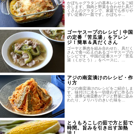
かぼちゃグラタンの基本レシピをご紹
介します。鶏肉と野菜を合わせた具だ
くさんのグラタンで、家庭でも作りや
すい定番の一皿です。かぼちゃ…
ゴーヤスープのレシピ｜中国
の定番「苦瓜湯」をアレン
ジ！簡単＆具だくさん
ゴーヤと豚肉を組み合わせた、具だく
さんで食べ応えのあるゴーヤスープの
レシピです。中国の定番スープ「苦瓜
湯（くがとう）」をベースに、…
アジの南蛮漬けのレシピ・作
り方
アジの南蛮漬けのレシピをご紹介しま
す。味付けに水を一切使わずに作るの
で、濃厚な南蛮酢がアジと野菜に染み
わたり、メリハリのきいた味を…
とうもろこしの茹で方と茹で
時間。旨みを引き出す加熱
法！