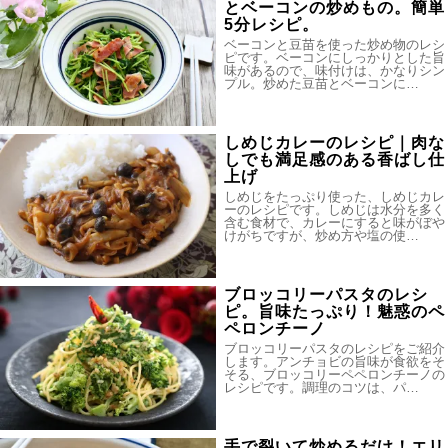
とベーコンの炒めもの。簡単
5分レシピ。
ベーコンと豆苗を使った炒め物のレシ
ピです。ベーコンにしっかりとした旨
味があるので、味付けは、かなりシン
プル。炒めた豆苗とベーコンに…
しめじカレーのレシピ｜肉な
しでも満足感のある香ばし仕
上げ
しめじをたっぷり使った、しめじカレ
ーのレシピです。しめじは水分を多く
含む食材で、カレーにすると味がぼや
けがちですが、炒め方や塩の使…
ブロッコリーパスタのレシ
ピ。旨味たっぷり！魅惑のペ
ペロンチーノ
ブロッコリーパスタのレシピをご紹介
します。アンチョビの旨味が食欲をそ
そる、ブロッコリーペペロンチーノの
レシピです。調理のコツは、パ…
手で裂いて炒めるだけ！エリ