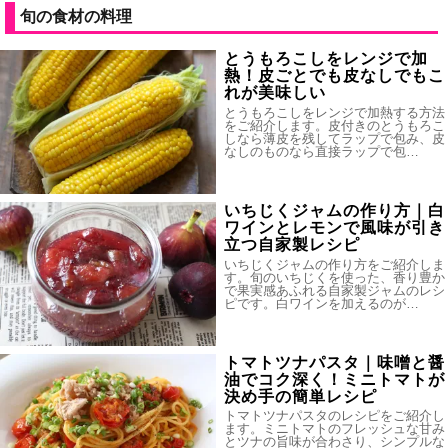
旬の食材の料理
とうもろこしをレンジで加
熱！皮ごとでも皮なしでもこ
れが美味しい
とうもろこしをレンジで加熱する方法
をご紹介します。皮付きのとうもろこ
しなら薄皮を残してラップで包み、皮
なしのものなら直接ラップで包…
いちじくジャムの作り方｜白
ワインとレモンで風味が引き
立つ自家製レシピ
いちじくジャムの作り方をご紹介しま
す。旬のいちじくを使った、香り豊か
で果実感あふれる自家製ジャムのレシ
ピです。白ワインを加えるのが…
トマトツナパスタ｜味噌と醤
油でコク深く！ミニトマトが
決め手の簡単レシピ
トマトツナパスタのレシピをご紹介し
ます。ミニトマトのフレッシュな甘み
とツナの旨味が合わさり、シンプルな