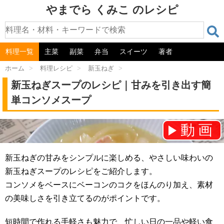
やまでら くみこ のレシピ
料理一覧
主菜
副菜
弁当
スイーツ
著者
ホーム
>
料理レシピ
>
新玉ねぎ
>
新玉ねぎスープのレシピ｜甘みを引き出す簡
単コンソメスープ
動画
チャンネル登録をお願いします！⇒
新玉ねぎの甘みをシンプルに楽しめる、やさしい味わいの
新玉ねぎスープのレシピをご紹介します。
コンソメをベースにベーコンのコクをほんのり加え、素材
の美味しさを引き立てるのがポイントです。
短時間で作れる手軽さも魅力で、忙しい日の一品や軽い食