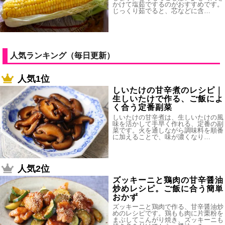
かけて塩茹でするのがおすすめです。
じっくり茹でると、芯などに含…
人気ランキング（毎日更新）
人気1位
しいたけの甘辛煮のレシピ｜
生しいたけで作る、ご飯によ
く合う定番副菜
しいたけの甘辛煮は、生しいたけの風
味を活かして手早く作れる、定番の副
菜です。火を通しながら調味料を順番
に加えることで、味が濃くなり…
人気2位
ズッキーニと鶏肉の甘辛醤油
炒めレシピ。ご飯に合う簡単
おかず
ズッキーニと鶏肉で作る、甘辛醤油炒
めのレシピです。鶏もも肉に片栗粉を
まぶしてこんがり焼き、ズッキーニも