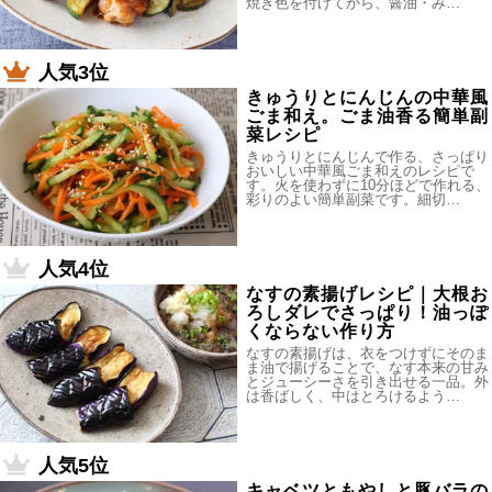
焼き色を付けてから、醤油・み…
人気3位
きゅうりとにんじんの中華風
ごま和え。ごま油香る簡単副
菜レシピ
きゅうりとにんじんで作る、さっぱり
おいしい中華風ごま和えのレシピで
す。火を使わずに10分ほどで作れる、
彩りのよい簡単副菜です。細切…
人気4位
なすの素揚げレシピ｜大根お
ろしダレでさっぱり！油っぽ
くならない作り方
なすの素揚げは、衣をつけずにそのま
ま油で揚げることで、なす本来の甘み
とジューシーさを引き出せる一品。外
は香ばしく、中はとろけるよう…
人気5位
キャベツともやしと豚バラの