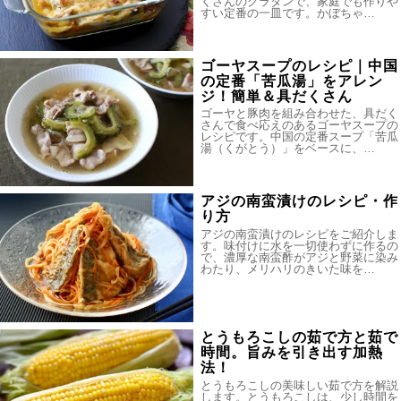
くさんのグラタンで、家庭でも作りや
すい定番の一皿です。かぼちゃ…
ゴーヤスープのレシピ｜中国
の定番「苦瓜湯」をアレン
ジ！簡単＆具だくさん
ゴーヤと豚肉を組み合わせた、具だく
さんで食べ応えのあるゴーヤスープの
レシピです。中国の定番スープ「苦瓜
湯（くがとう）」をベースに、…
アジの南蛮漬けのレシピ・作
り方
アジの南蛮漬けのレシピをご紹介しま
す。味付けに水を一切使わずに作るの
で、濃厚な南蛮酢がアジと野菜に染み
わたり、メリハリのきいた味を…
とうもろこしの茹で方と茹で
時間。旨みを引き出す加熱
法！
とうもろこしの美味しい茹で方を解説
します。とうもろこしは、少し時間を