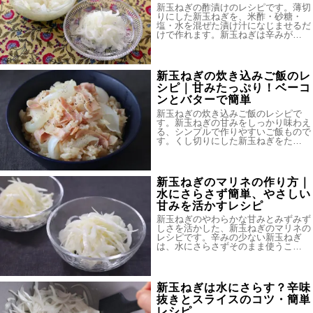
新玉ねぎの酢漬けのレシピです。薄切
りにした新玉ねぎを、米酢・砂糖・
塩・水を混ぜた漬け汁になじませるだ
けで作れます。新玉ねぎは辛みが…
新玉ねぎの炊き込みご飯のレ
シピ｜甘みたっぷり！ベーコ
ンとバターで簡単
新玉ねぎの炊き込みご飯のレシピで
す。新玉ねぎの甘みをしっかり味わえ
る、シンプルで作りやすいご飯もので
す。くし切りにした新玉ねぎをた…
新玉ねぎのマリネの作り方｜
水にさらさず簡単、やさしい
甘みを活かすレシピ
新玉ねぎのやわらかな甘みとみずみず
しさを活かした、新玉ねぎのマリネの
レシピです。辛みの少ない新玉ねぎ
は、水にさらさずそのまま使うこ…
新玉ねぎは水にさらす？辛味
抜きとスライスのコツ・簡単
レシピ