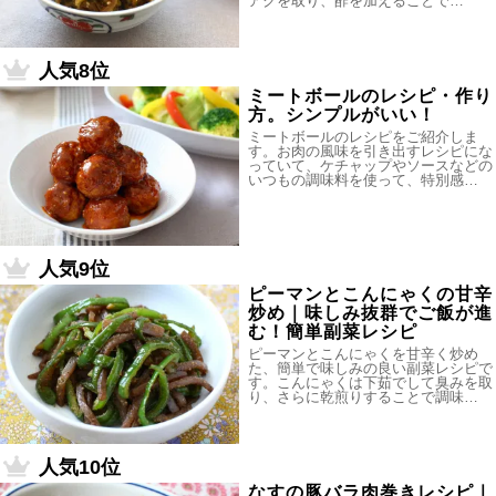
アクを取り、酢を加えることで…
人気8位
ミートボールのレシピ・作り
方。シンプルがいい！
ミートボールのレシピをご紹介しま
す。お肉の風味を引き出すレシピにな
っていて、ケチャップやソースなどの
いつもの調味料を使って、特別感…
人気9位
ピーマンとこんにゃくの甘辛
炒め｜味しみ抜群でご飯が進
む！簡単副菜レシピ
ピーマンとこんにゃくを甘辛く炒め
た、簡単で味しみの良い副菜レシピで
す。こんにゃくは下茹でして臭みを取
り、さらに乾煎りすることで調味…
人気10位
なすの豚バラ肉巻きレシピ｜