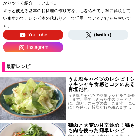
かりやすく紹介しています。
ずっと使える基本のお料理の作り方を、心を込めて丁寧に解説して
いますので、レシピ本の代わりとして活用していただけたら幸いで
す。
YouTube
(twitter)
Instagram
最新レシピ
うま塩キャベツのレシピ！シ
ャキシャキ食感とコクのある
旨塩だれ
うま塩キャベツの簡単レシピをご紹介
します。手でちぎった生のキャベツ
に、鶏ガラスープの素、ごま油、にん
にくを使った旨塩だれを絡めます…
鶏肉と大葉の甘辛炒め！鶏も
も肉を使った簡単レシピ