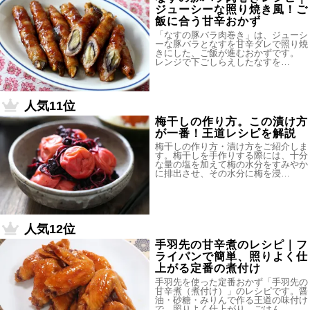
ジューシーな照り焼き風！ご
飯に合う甘辛おかず
「なすの豚バラ肉巻き」は、ジューシ
ーな豚バラとなすを甘辛ダレで照り焼
きにした、ご飯が進むおかずです。
レンジで下ごしらえしたなすを…
人気11位
梅干しの作り方。この漬け方
が一番！王道レシピを解説
梅干しの作り方・漬け方をご紹介しま
す。梅干しを手作りする際には、十分
な量の塩を加えて梅の水分をすみやか
に排出させ、その水分に梅を浸…
人気12位
手羽先の甘辛煮のレシピ｜フ
ライパンで簡単、照りよく仕
上がる定番の煮付け
手羽先を使った定番おかず「手羽先の
甘辛煮（煮付け）」のレシピです。醤
油・砂糖・みりんで作る王道の味付け
で、照りよく仕上がり、ごはん…