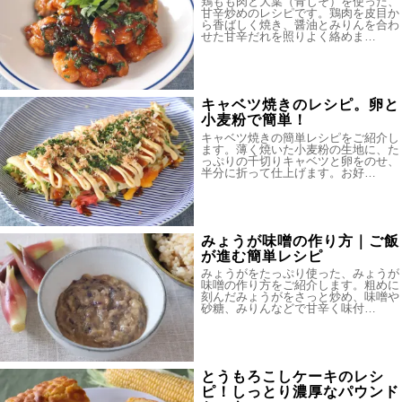
鶏もも肉と大葉（青じそ）を使った、
甘辛炒めのレシピです。鶏肉を皮目か
ら香ばしく焼き、醤油とみりんを合わ
せた甘辛だれを照りよく絡めま…
キャベツ焼きのレシピ。卵と
小麦粉で簡単！
キャベツ焼きの簡単レシピをご紹介し
ます。薄く焼いた小麦粉の生地に、た
っぷりの千切りキャベツと卵をのせ、
半分に折って仕上げます。お好…
みょうが味噌の作り方｜ご飯
が進む簡単レシピ
みょうがをたっぷり使った、みょうが
味噌の作り方をご紹介します。粗めに
刻んだみょうがをさっと炒め、味噌や
砂糖、みりんなどで甘辛く味付…
とうもろこしケーキのレシ
ピ！しっとり濃厚なパウンド