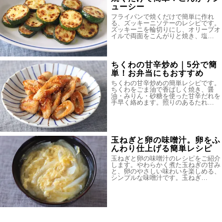
ューシー
フライパンで焼くだけで簡単に作れ
る、ズッキーニソテーのレシピです。
ズッキーニを輪切りにし、オリーブオ
イルで両面をこんがりと焼き、塩…
ちくわの甘辛炒め｜5分で簡
単！お弁当にもおすすめ
ちくわの甘辛炒めの簡単レシピです。
ちくわをごま油で香ばしく焼き、醤
油・みりん・砂糖を使った甘辛だれを
手早く絡めます。照りのあるたれ…
玉ねぎと卵の味噌汁。卵をふ
んわり仕上げる簡単レシピ
玉ねぎと卵の味噌汁のレシピをご紹介
します。やわらかく煮た玉ねぎの甘み
と、卵のやさしい味わいを楽しめる、
シンプルな味噌汁です。玉ねぎ…