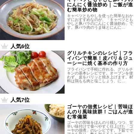
にんにく醤油炒め｜ご飯が進
む簡単炒め物
キャベツともやしを使った簡単なおか
ずにおすすめなのが、「キャベツとも
やしと豚バラのにんにく醤油炒め」で
す。豚バラ肉のうま味とにんに…
人気6位
グリルチキンのレシピ｜フラ
イパンで簡単！皮パリ＆ジュ
ーシーに焼く基本の作り方
フライパンで手軽に作れる、グリルチ
キンの基本レシピです。オーブンを使
わず、皮をパリッと焼き上げます。材
料は鶏もも肉と塩こしょう、に…
人気7位
ゴーヤの佃煮レシピ｜苦味ほ
んのり風味抜群！ごはんが進
む常備菜
ゴーヤの苦味をほんのり残しつつ、甘
辛い味付けで食べやすく仕上げた「ゴ
ーヤの佃煮」のレシピです。下茹でで