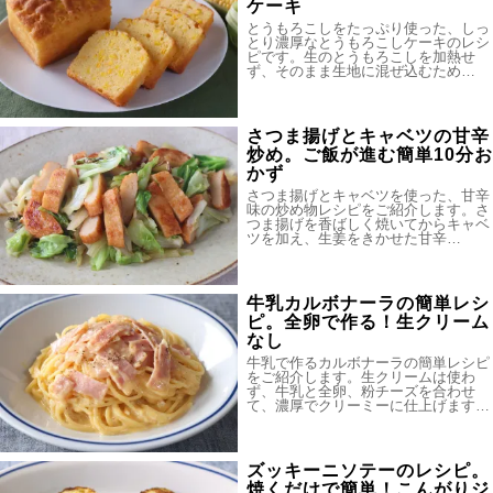
ケーキ
とうもろこしをたっぷり使った、しっ
とり濃厚なとうもろこしケーキのレシ
ピです。生のとうもろこしを加熱せ
ず、そのまま生地に混ぜ込むため…
さつま揚げとキャベツの甘辛
炒め。ご飯が進む簡単10分お
かず
さつま揚げとキャベツを使った、甘辛
味の炒め物レシピをご紹介します。さ
つま揚げを香ばしく焼いてからキャベ
ツを加え、生姜をきかせた甘辛…
牛乳カルボナーラの簡単レシ
ピ。全卵で作る！生クリーム
なし
牛乳で作るカルボナーラの簡単レシピ
をご紹介します。生クリームは使わ
ず、牛乳と全卵、粉チーズを合わせ
て、濃厚でクリーミーに仕上げます…
ズッキーニソテーのレシピ。
焼くだけで簡単！こんがりジ