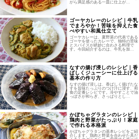
がら満足感のある一皿に仕上が…
ゴーヤカレーのレシピ｜牛乳
でまろやか！苦味を抑えた食
べやすい和風仕立て
ゴーヤカレーは、夏野菜の代表である
ゴーヤを使ったカレーで、独特の苦味
とスパイスが絶妙に合わさる料理で
す。今回紹介するのは、牛乳を加…
なすの揚げ浸しのレシピ｜香
ばしくジューシーに仕上げる
基本の作り方
なすの揚げ浸しは、香ばしく揚げたな
すを旨味たっぷりのつけ汁に浸す、和
食の定番レシピです。冷やすことで油
っぽさが和らぎ、さっぱりとし…
かぼちゃグラタンのレシピ｜
鶏肉と野菜がたっぷり！家庭
で作れる本格派
かぼちゃグラタンの基本レシピをご紹
介します。鶏肉と野菜を合わせた具だ