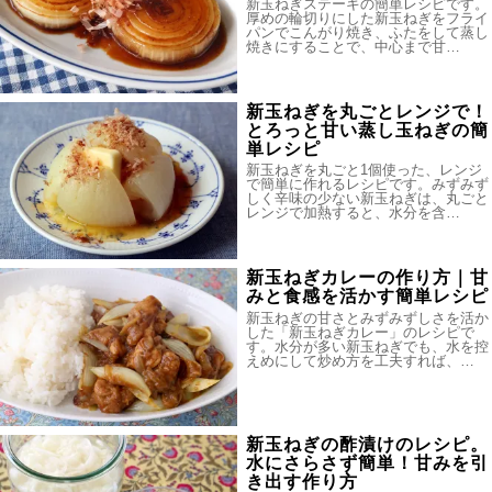
新玉ねぎステーキの簡単レシピです。
厚めの輪切りにした新玉ねぎをフライ
パンでこんがり焼き、ふたをして蒸し
焼きにすることで、中心まで甘…
新玉ねぎを丸ごとレンジで！
とろっと甘い蒸し玉ねぎの簡
単レシピ
新玉ねぎを丸ごと1個使った、レンジ
で簡単に作れるレシピです。みずみず
しく辛味の少ない新玉ねぎは、丸ごと
レンジで加熱すると、水分を含…
新玉ねぎカレーの作り方｜甘
みと食感を活かす簡単レシピ
新玉ねぎの甘さとみずみずしさを活か
した「新玉ねぎカレー」のレシピで
す。水分が多い新玉ねぎでも、水を控
えめにして炒め方を工夫すれば、…
新玉ねぎの酢漬けのレシピ。
水にさらさず簡単！甘みを引
き出す作り方