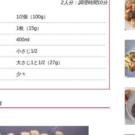
2人分：調理時間10分
1/2個（100g）
1枚（15g）
400ml
小さじ1/2
大さじ1と1/2（27g）
少々
方