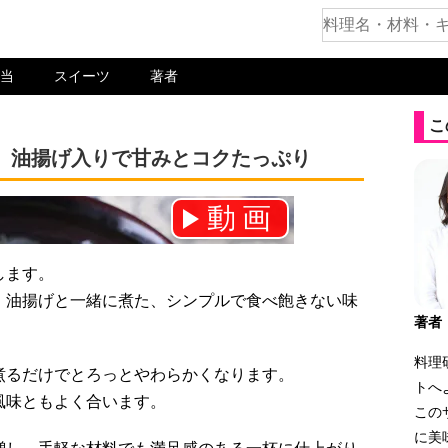
当
スイーツ
著者
こ
。油揚げ入りで甘みとコクたっぷり
動画
ネル登録をお願いします！⇒
します。
、油揚げと一緒に煮た、シンプルで食べ飽きない味
著者
料理
煮るだけでとろっとやわらかくなります。
トへ
風味ともよく合います。
この
に美