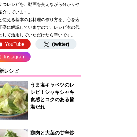
立つレシピを、動画を交えながら分かりや
紹介しています。
と使える基本のお料理の作り方を、心を込
丁寧に解説していますので、レシピ本の代
として活用していただけたら幸いです。
YouTube
(twitter)
Instagram
新レシピ
うま塩キャベツのレ
シピ！シャキシャキ
食感とコクのある旨
塩だれ
鶏肉と大葉の甘辛炒