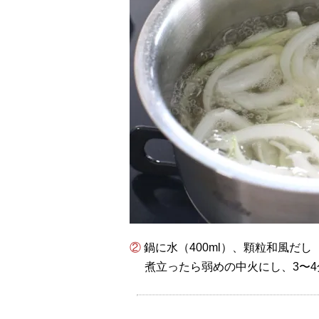
② 鍋に水（400ml）、顆粒和風
煮立ったら弱めの中火にし、3〜