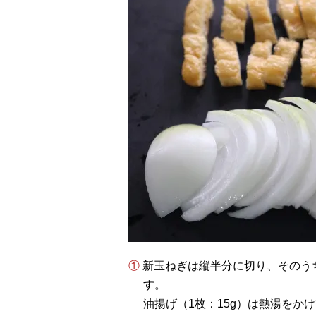
① 新玉ねぎは縦半分に切り、そのうち1/2個（100g）を繊維に沿って5mm幅に切りま
す。
油揚げ（1枚：15g）は熱湯をか