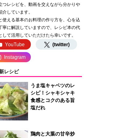
立つレシピを、動画を交えながら分かりや
紹介しています。
と使える基本のお料理の作り方を、心を込
丁寧に解説していますので、レシピ本の代
として活用していただけたら幸いです。
YouTube
(twitter)
Instagram
新レシピ
うま塩キャベツのレ
シピ！シャキシャキ
食感とコクのある旨
塩だれ
鶏肉と大葉の甘辛炒