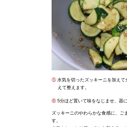
⑤ 水気を切ったズッキーニを加えて全体を和え、塩気が足りなければ好みで塩少々を加
えて整えます。
⑥ 5分ほど置いて味をなじませ、器
ズッキーニのやわらかな食感に、ご
す。