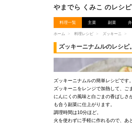
やまでら くみこ のレシピ
料理一覧
主菜
副菜
弁
ホーム
>
料理レシピ
>
ズッキーニ
>
ズッキーニナムルのレシピ
チャン
ズッキーニナムルの簡単レシピです
ズッキーニをレンジで加熱して、ご
にんにくの風味と白ごまの香ばしさ
も合う副菜に仕上がります。
調理時間は10分ほど。
火を使わずに手軽に作れるので、あ