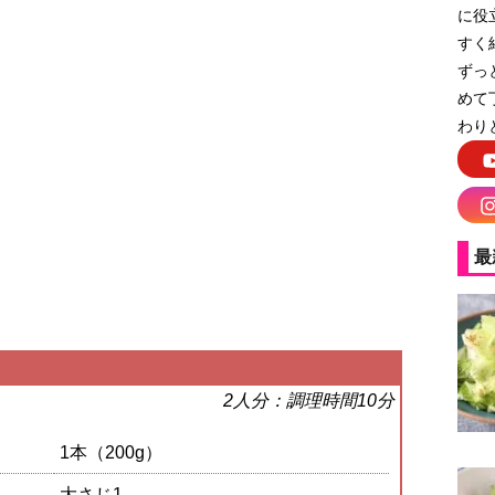
に役
すく
ずっ
めて
わり
最
2人分：調理時間10分
1本（200g）
大さじ1