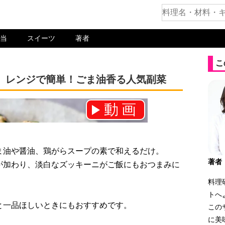
当
スイーツ
著者
こ
。レンジで簡単！ごま油香る人気副菜
動画
ネル登録をお願いします！⇒
。
ま油や醤油、鶏がらスープの素で和えるだけ。
著者
が加わり、淡白なズッキーニがご飯にもおつまみに
料理
トへ
と一品ほしいときにもおすすめです。
この
に美