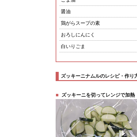
醤油
鶏がらスープの素
おろしにんにく
白いりごま
ズッキーニナムルのレシピ・作り
ズッキーニを切ってレンジで加熱