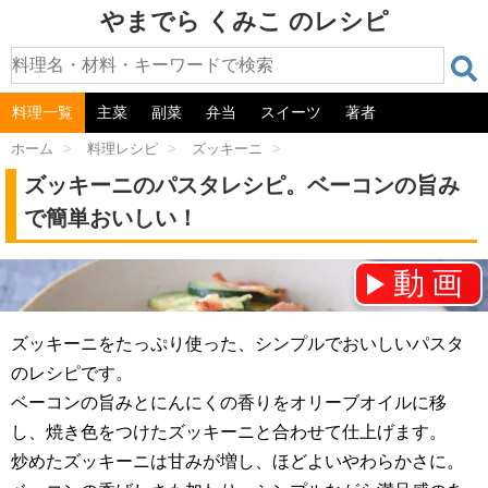
やまでら くみこ のレシピ
料理一覧
主菜
副菜
弁当
スイーツ
著者
ホーム
>
料理レシピ
>
ズッキーニ
>
ズッキーニのパスタレシピ。ベーコンの旨み
で簡単おいしい！
動画
チャンネル登録をお願いします！⇒
ズッキーニをたっぷり使った、シンプルでおいしいパスタ
のレシピです。
ベーコンの旨みとにんにくの香りをオリーブオイルに移
し、焼き色をつけたズッキーニと合わせて仕上げます。
炒めたズッキーニは甘みが増し、ほどよいやわらかさに。