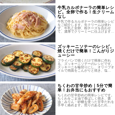
牛乳カルボナーラの簡単レシ
ピ。全卵で作る！生クリーム
なし
牛乳で作るカルボナーラの簡単レシピ
をご紹介します。生クリームは使わ
ず、牛乳と全卵、粉チーズを合わせ
て、濃厚でクリーミーに仕上げます…
ズッキーニソテーのレシピ。
焼くだけで簡単！こんがりジ
ューシー
フライパンで焼くだけで簡単に作れ
る、ズッキーニソテーのレシピです。
ズッキーニを輪切りにし、オリーブオ
イルで両面をこんがりと焼き、塩…
ちくわの甘辛炒め｜5分で簡
単！お弁当にもおすすめ
ちくわの甘辛炒めの簡単レシピです。
ちくわをごま油で香ばしく焼き、醤
油・みりん・砂糖を使った甘辛だれを
手早く絡めます。照りのあるたれ…