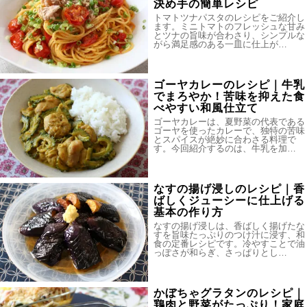
決め手の簡単レシピ
トマトツナパスタのレシピをご紹介し
ます。ミニトマトのフレッシュな甘み
とツナの旨味が合わさり、シンプルな
がら満足感のある一皿に仕上が…
ゴーヤカレーのレシピ｜牛乳
でまろやか！苦味を抑えた食
べやすい和風仕立て
ゴーヤカレーは、夏野菜の代表である
ゴーヤを使ったカレーで、独特の苦味
とスパイスが絶妙に合わさる料理で
す。今回紹介するのは、牛乳を加…
なすの揚げ浸しのレシピ｜香
ばしくジューシーに仕上げる
基本の作り方
なすの揚げ浸しは、香ばしく揚げたな
すを旨味たっぷりのつけ汁に浸す、和
食の定番レシピです。冷やすことで油
っぽさが和らぎ、さっぱりとし…
かぼちゃグラタンのレシピ｜
鶏肉と野菜がたっぷり！家庭