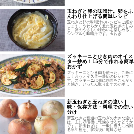
玉ねぎと卵の味噌汁。卵をふ
んわり仕上げる簡単レシピ
玉ねぎと卵の味噌汁のレシピをご紹介
します。やわらかく煮た玉ねぎの甘み
と、卵のやさしい味わいを楽しめる、
シンプルな味噌汁です。玉ねぎ…
ズッキーニとひき肉のオイス
ター炒め！15分で作れる簡単
おかず
ズッキーニとひき肉を使った、ご飯に
よく合うオイスター炒めのレシピで
す。ズッキーニは先に両面をこんがり
と焼き、いったん取り出すのがポ…
新玉ねぎと玉ねぎの違い｜
味・保存方法・料理での使い
分け
新玉ねぎと普通の玉ねぎの大きな違い
は、主に収穫後に乾燥させるかどうか
です。新玉ねぎは、一般に春先に出回
る早生種を、収穫後に乾燥させ…