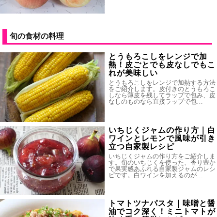
旬の食材の料理
とうもろこしをレンジで加
熱！皮ごとでも皮なしでもこ
れが美味しい
とうもろこしをレンジで加熱する方法
をご紹介します。皮付きのとうもろこ
しなら薄皮を残してラップで包み、皮
なしのものなら直接ラップで包…
いちじくジャムの作り方｜白
ワインとレモンで風味が引き
立つ自家製レシピ
いちじくジャムの作り方をご紹介しま
す。旬のいちじくを使った、香り豊か
で果実感あふれる自家製ジャムのレシ
ピです。白ワインを加えるのが…
トマトツナパスタ｜味噌と醤
油でコク深く！ミニトマトが