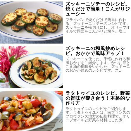
ズッキーニソテーのレシピ。
焼くだけで簡単！こんがりジ
ューシー
フライパンで焼くだけで簡単に作れ
る、ズッキーニソテーのレシピです。
ズッキーニを輪切りにし、オリーブオ
イルで両面をこんがりと焼き、塩…
ズッキーニの和風炒めレシ
ピ。おかかで風味アップ！
ズッキーニを使った、手軽に作れる和
風おかずをご紹介します。かつお節と
ごま油の風味をいかした、ズッキーニ
のおかか炒めのレシピです。ズ…
ラタトゥイユのレシピ。野菜
の旨味が響き合う！本格的な
作り方
ラタトゥイユのレシピをご紹介しま
す。ラタトゥイユとは、南フランスの
プロヴァンス地方の伝統料理で、オリ
ーブオイルと野菜を材料にした煮…