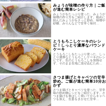
みょうが味噌の作り方｜ご飯
が進む簡単レシピ
みょうがをたっぷり使った、みょうが
味噌の作り方をご紹介します。粗めに
刻んだみょうがをさっと炒め、味噌や
砂糖、みりんなどで甘辛く味付…
とうもろこしケーキのレシ
ピ！しっとり濃厚なパウンド
ケーキ
とうもろこしをたっぷり使った、しっ
とり濃厚なとうもろこしケーキのレシ
ピです。生のとうもろこしを加熱せ
ず、そのまま生地に混ぜ込むため…
さつま揚げとキャベツの甘辛
炒め。ご飯が進む簡単10分お
かず
さつま揚げとキャベツを使った、甘辛
味の炒め物レシピをご紹介します。さ
つま揚げを香ばしく焼いてからキャベ
ツを加え、生姜をきかせた甘辛…