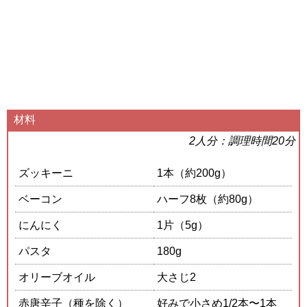
材料
2人分：調理時間20分
ズッキーニ
1本（約200g）
ベーコン
ハーフ8枚（約80g）
にんにく
1片（5g）
パスタ
180g
オリーブオイル
大さじ2
赤唐辛子（種を除く）
好みで小さめ1/2本〜1本