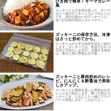
ひき肉で簡単！キーマカレー
風
ズッキーニとひき肉を使った、キーマ
カレー風のズッキーニカレーのレシピ
です。淡白な味わいのズッキーニに、
合いびき肉の旨みとカレールウ…
ズッキーニの保存方法。冷凍
はさっと炒めてから。
ズッキーニの上手な保存方法をご紹介
します。ズッキーニは、常温でも4～5
日ほど日持ちしますが、冷蔵する場合
は、寒さに弱い野菜なので新…
ズッキーニと豚肉炒めのレシ
ピ。にんにく＆酢醤油で美味
しさアップ。
ズッキーニと豚肉を使った簡単おかず
レシピをご紹介します。豚バラ肉とズ
ッキーニを、にんにくと一緒にフライ
パンで加熱します。こんがりと…