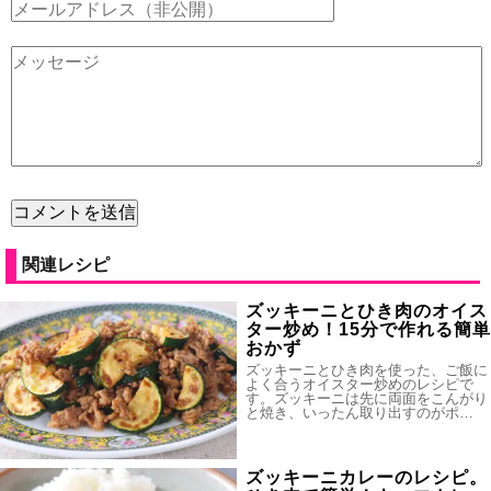
関連レシピ
ズッキーニとひき肉のオイス
ター炒め！15分で作れる簡単
おかず
ズッキーニとひき肉を使った、ご飯に
よく合うオイスター炒めのレシピで
す。ズッキーニは先に両面をこんがり
と焼き、いったん取り出すのがポ…
ズッキーニカレーのレシピ。