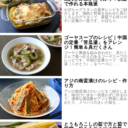
で作れる本格派
かぼちゃグラタンの基本レシピをご紹
介します。鶏肉と野菜を合わせた具だ
くさんのグラタンで、家庭でも作りや
すい定番の一皿です。かぼちゃ…
ゴーヤスープのレシピ｜中国
の定番「苦瓜湯」をアレン
ジ！簡単＆具だくさん
ゴーヤと豚肉を組み合わせた、具だく
さんで食べ応えのあるゴーヤスープの
レシピです。中国の定番スープ「苦瓜
湯（くがとう）」をベースに、…
アジの南蛮漬けのレシピ・作
り方
アジの南蛮漬けのレシピをご紹介しま
す。味付けに水を一切使わずに作るの
で、濃厚な南蛮酢がアジと野菜に染み
わたり、メリハリのきいた味を…
とうもろこしの茹で方と茹で