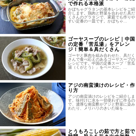
で作れる本格派
かぼちゃグラタンの基本レシピをご紹
介します。鶏肉と野菜を合わせた具だ
くさんのグラタンで、家庭でも作りや
すい定番の一皿です。かぼちゃ…
ゴーヤスープのレシピ｜中国
の定番「苦瓜湯」をアレン
ジ！簡単＆具だくさん
ゴーヤと豚肉を組み合わせた、具だく
さんで食べ応えのあるゴーヤスープの
レシピです。中国の定番スープ「苦瓜
湯（くがとう）」をベースに、…
アジの南蛮漬けのレシピ・作
り方
アジの南蛮漬けのレシピをご紹介しま
す。味付けに水を一切使わずに作るの
で、濃厚な南蛮酢がアジと野菜に染み
わたり、メリハリのきいた味を…
とうもろこしの茹で方と茹で