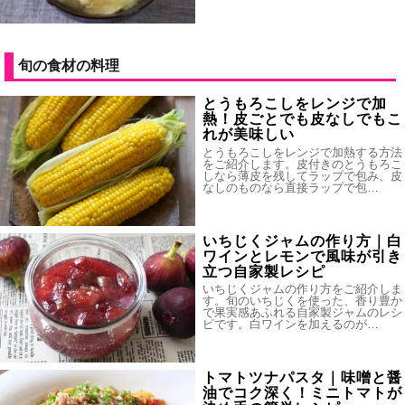
旬の食材の料理
とうもろこしをレンジで加
熱！皮ごとでも皮なしでもこ
れが美味しい
とうもろこしをレンジで加熱する方法
をご紹介します。皮付きのとうもろこ
しなら薄皮を残してラップで包み、皮
なしのものなら直接ラップで包…
いちじくジャムの作り方｜白
ワインとレモンで風味が引き
立つ自家製レシピ
いちじくジャムの作り方をご紹介しま
す。旬のいちじくを使った、香り豊か
で果実感あふれる自家製ジャムのレシ
ピです。白ワインを加えるのが…
トマトツナパスタ｜味噌と醤
油でコク深く！ミニトマトが