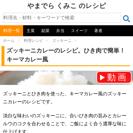
やまでら くみこ のレシピ
料理一覧
主菜
副菜
弁当
スイーツ
著者
ホーム
>
料理レシピ
>
ズッキーニ
>
ズッキーニカレーのレシピ。ひき肉で簡単！
キーマカレー風
動画
チャンネル登録をお願いします！⇒
ズッキーニとひき肉を使った、キーマカレー風のズッキー
ニカレーのレシピです。
淡白な味わいのズッキーニに、合いびき肉の旨みとカレー
ルウのコクを合わせることで、ご飯によく合う濃厚な味に
仕上げます。