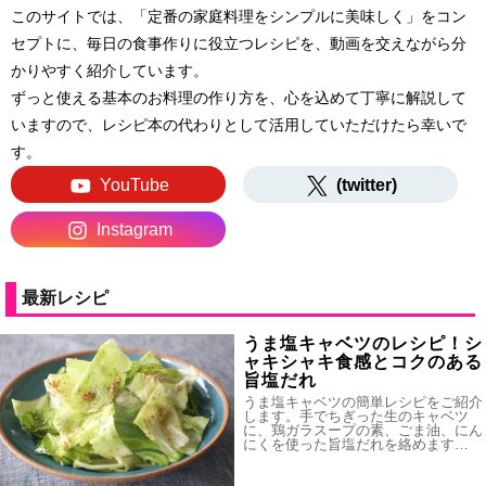
このサイトでは、「定番の家庭料理をシンプルに美味しく」をコン
セプトに、毎日の食事作りに役立つレシピを、動画を交えながら分
かりやすく紹介しています。
ずっと使える基本のお料理の作り方を、心を込めて丁寧に解説して
いますので、レシピ本の代わりとして活用していただけたら幸いで
す。
YouTube
(twitter)
Instagram
最新レシピ
うま塩キャベツのレシピ！シ
ャキシャキ食感とコクのある
旨塩だれ
うま塩キャベツの簡単レシピをご紹介
します。手でちぎった生のキャベツ
に、鶏ガラスープの素、ごま油、にん
にくを使った旨塩だれを絡めます…