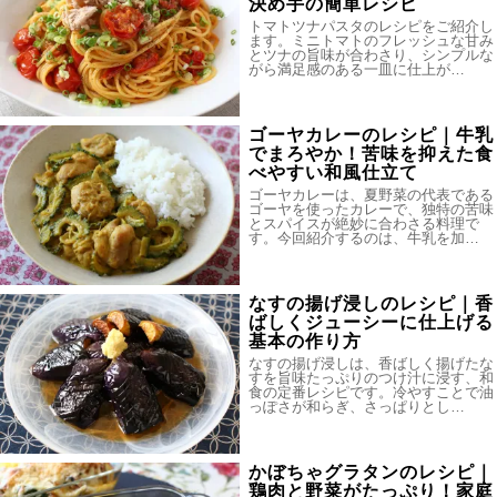
決め手の簡単レシピ
トマトツナパスタのレシピをご紹介し
ます。ミニトマトのフレッシュな甘み
とツナの旨味が合わさり、シンプルな
がら満足感のある一皿に仕上が…
ゴーヤカレーのレシピ｜牛乳
でまろやか！苦味を抑えた食
べやすい和風仕立て
ゴーヤカレーは、夏野菜の代表である
ゴーヤを使ったカレーで、独特の苦味
とスパイスが絶妙に合わさる料理で
す。今回紹介するのは、牛乳を加…
なすの揚げ浸しのレシピ｜香
ばしくジューシーに仕上げる
基本の作り方
なすの揚げ浸しは、香ばしく揚げたな
すを旨味たっぷりのつけ汁に浸す、和
食の定番レシピです。冷やすことで油
っぽさが和らぎ、さっぱりとし…
かぼちゃグラタンのレシピ｜
鶏肉と野菜がたっぷり！家庭