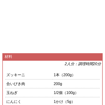
材料
2人分：調理時間20分
ズッキーニ
1本（200g）
合いびき肉
200g
玉ねぎ
1/2個（100g）
にんにく
1かけ（5g）