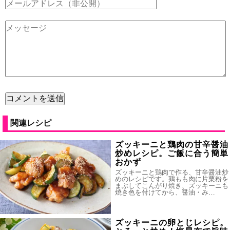
関連レシピ
ズッキーニと鶏肉の甘辛醤油
炒めレシピ。ご飯に合う簡単
おかず
ズッキーニと鶏肉で作る、甘辛醤油炒
めのレシピです。鶏もも肉に片栗粉を
まぶしてこんがり焼き、ズッキーニも
焼き色を付けてから、醤油・み…
ズッキーニの卵とじレシピ。