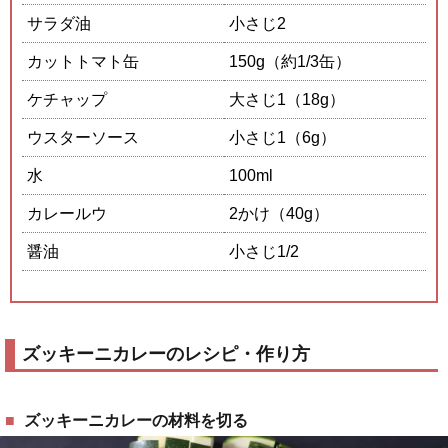
サラダ油
小さじ2
カットトマト缶
150g（約1/3缶）
ケチャップ
大さじ1（18g）
ウスターソース
小さじ1（6g）
水
100ml
カレールウ
2かけ（40g）
醤油
小さじ1/2
ズッキーニカレーのレシピ・作り方
ズッキーニカレーの材料を切る