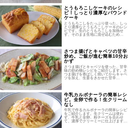
とうもろこしケーキのレシ
ピ！しっとり濃厚なパウンド
ケーキ
とうもろこしをたっぷり使った、しっ
とり濃厚なとうもろこしケーキのレシ
ピです。生のとうもろこしを加熱せ
ず、そのまま生地に混ぜ込むため…
さつま揚げとキャベツの甘辛
炒め。ご飯が進む簡単10分お
かず
さつま揚げとキャベツを使った、甘辛
味の炒め物レシピをご紹介します。さ
つま揚げを香ばしく焼いてからキャベ
ツを加え、生姜をきかせた甘辛…
牛乳カルボナーラの簡単レシ
ピ。全卵で作る！生クリーム
なし
牛乳で作るカルボナーラの簡単レシピ
をご紹介します。生クリームは使わ
ず、牛乳と全卵、粉チーズを合わせ
て、濃厚でクリーミーに仕上げます…