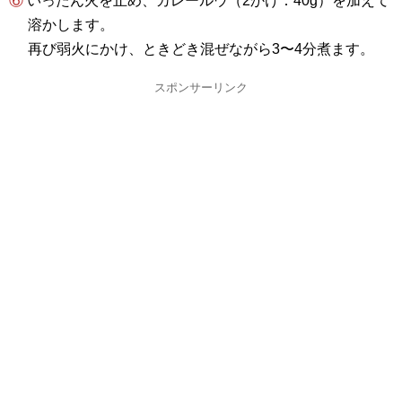
⑥ いったん火を止め、カレールウ（2かけ：40g）を加えて
溶かします。
再び弱火にかけ、ときどき混ぜながら3〜4分煮ます。
スポンサーリンク