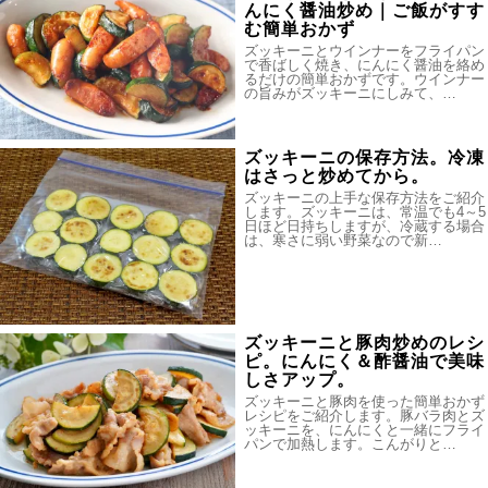
んにく醤油炒め｜ご飯がすす
む簡単おかず
ズッキーニとウインナーをフライパン
で香ばしく焼き、にんにく醤油を絡め
るだけの簡単おかずです。ウインナー
の旨みがズッキーニにしみて、…
ズッキーニの保存方法。冷凍
はさっと炒めてから。
ズッキーニの上手な保存方法をご紹介
します。ズッキーニは、常温でも4～5
日ほど日持ちしますが、冷蔵する場合
は、寒さに弱い野菜なので新…
ズッキーニと豚肉炒めのレシ
ピ。にんにく＆酢醤油で美味
しさアップ。
ズッキーニと豚肉を使った簡単おかず
レシピをご紹介します。豚バラ肉とズ
ッキーニを、にんにくと一緒にフライ
パンで加熱します。こんがりと…