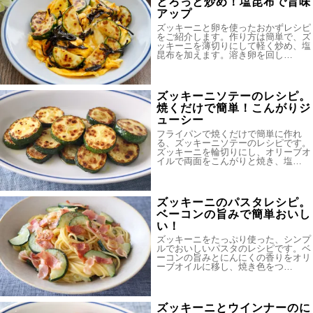
とろっと炒め！塩昆布で旨味
アップ
ズッキーニと卵を使ったおかずレシピ
をご紹介します。作り方は簡単で、ズ
ッキーニを薄切りにして軽く炒め、塩
昆布を加えます。溶き卵を回し…
ズッキーニソテーのレシピ。
焼くだけで簡単！こんがりジ
ューシー
フライパンで焼くだけで簡単に作れ
る、ズッキーニソテーのレシピです。
ズッキーニを輪切りにし、オリーブオ
イルで両面をこんがりと焼き、塩…
ズッキーニのパスタレシピ。
ベーコンの旨みで簡単おいし
い！
ズッキーニをたっぷり使った、シンプ
ルでおいしいパスタのレシピです。ベ
ーコンの旨みとにんにくの香りをオリ
ーブオイルに移し、焼き色をつ…
ズッキーニとウインナーのに