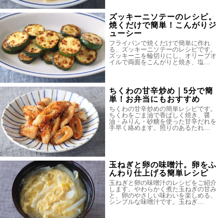
ズッキーニソテーのレシピ。
焼くだけで簡単！こんがりジ
ューシー
フライパンで焼くだけで簡単に作れ
る、ズッキーニソテーのレシピです。
ズッキーニを輪切りにし、オリーブオ
イルで両面をこんがりと焼き、塩…
ちくわの甘辛炒め｜5分で簡
単！お弁当にもおすすめ
ちくわの甘辛炒めの簡単レシピです。
ちくわをごま油で香ばしく焼き、醤
油・みりん・砂糖を使った甘辛だれを
手早く絡めます。照りのあるたれ…
玉ねぎと卵の味噌汁。卵をふ
んわり仕上げる簡単レシピ
玉ねぎと卵の味噌汁のレシピをご紹介
します。やわらかく煮た玉ねぎの甘み
と、卵のやさしい味わいを楽しめる、
シンプルな味噌汁です。玉ねぎ…