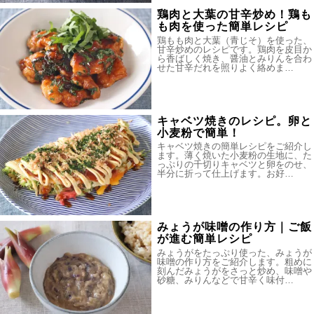
鶏肉と大葉の甘辛炒め！鶏も
も肉を使った簡単レシピ
鶏もも肉と大葉（青じそ）を使った、
甘辛炒めのレシピです。鶏肉を皮目か
ら香ばしく焼き、醤油とみりんを合わ
せた甘辛だれを照りよく絡めま…
キャベツ焼きのレシピ。卵と
小麦粉で簡単！
キャベツ焼きの簡単レシピをご紹介し
ます。薄く焼いた小麦粉の生地に、た
っぷりの千切りキャベツと卵をのせ、
半分に折って仕上げます。お好…
みょうが味噌の作り方｜ご飯
が進む簡単レシピ
みょうがをたっぷり使った、みょうが
味噌の作り方をご紹介します。粗めに
刻んだみょうがをさっと炒め、味噌や
砂糖、みりんなどで甘辛く味付…