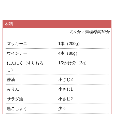
材料
2人分：調理時間10分
ズッキーニ
1本（200g）
ウインナー
4本（80g）
にんにく（すりおろ
1/2かけ分（3g）
し）
醤油
小さじ2
みりん
小さじ1
サラダ油
小さじ2
黒こしょう
少々