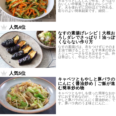
きゅうりとにんじんで作る、さっぱり
おいしい中華風ごま和えのレシピで
す。火を使わずに10分ほどで作れる、
彩りのよい簡単副菜です。細切…
人気4位
なすの素揚げレシピ｜大根お
ろしダレでさっぱり！油っぽ
くならない作り方
なすの素揚げは、衣をつけずにそのま
ま油で揚げることで、なす本来の甘み
とジューシーさを引き出せる一品。外
は香ばしく、中はとろけるよう…
人気5位
キャベツともやしと豚バラの
にんにく醤油炒め｜ご飯が進
む簡単炒め物
キャベツともやしを使った簡単なおか
ずにおすすめなのが、「キャベツとも
やしと豚バラのにんにく醤油炒め」で
す。豚バラ肉のうま味とにんに…