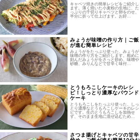
キャベツ焼きの簡単レシピをご紹介し
ます。薄く焼いた小麦粉の生地に、た
っぷりの千切りキャベツと卵をのせ、
半分に折って仕上げます。お好…
みょうが味噌の作り方｜ご飯
が進む簡単レシピ
みょうがをたっぷり使った、みょうが
味噌の作り方をご紹介します。粗めに
刻んだみょうがをさっと炒め、味噌や
砂糖、みりんなどで甘辛く味付…
とうもろこしケーキのレシ
ピ！しっとり濃厚なパウンド
ケーキ
とうもろこしをたっぷり使った、しっ
とり濃厚なとうもろこしケーキのレシ
ピです。生のとうもろこしを加熱せ
ず、そのまま生地に混ぜ込むため…
さつま揚げとキャベツの甘辛