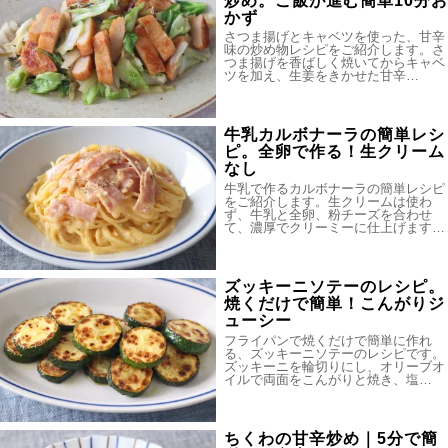
炒め。ご飯が進む簡単10分お
かず
さつま揚げとキャベツを使った、甘辛
味の炒め物レシピをご紹介します。さ
つま揚げを香ばしく焼いてからキャベ
ツを加え、生姜をきかせた甘辛…
牛乳カルボナーラの簡単レシ
ピ。全卵で作る！生クリーム
なし
牛乳で作るカルボナーラの簡単レシピ
をご紹介します。生クリームは使わ
ず、牛乳と全卵、粉チーズを合わせ
て、濃厚でクリーミーに仕上げます…
ズッキーニソテーのレシピ。
焼くだけで簡単！こんがりジ
ューシー
フライパンで焼くだけで簡単に作れ
る、ズッキーニソテーのレシピです。
ズッキーニを輪切りにし、オリーブオ
イルで両面をこんがりと焼き、塩…
ちくわの甘辛炒め｜5分で簡