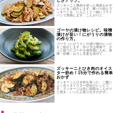
しさアップ。
ズッキーニと豚肉を使った簡単おかず
レシピをご紹介します。豚バラ肉とズ
ッキーニを、にんにくと一緒にフライ
パンで加熱します。こんがりと…
ゴーヤの漬け物レシピ。味噌
漬けが旨い！にがうりの漬物
の作り方。
ゴーヤ（にがうり）の漬け物のレシピ
をご紹介します。作り方は簡単で、さ
っと茹でたゴーヤを保存袋に入れ、味
噌・砂糖・おろし生姜を混ぜて…
ズッキーニとひき肉のオイス
ター炒め！15分で作れる簡単
おかず
ズッキーニとひき肉を使った、ご飯に
よく合うオイスター炒めのレシピで
す。ズッキーニは先に両面をこんがり
と焼き、いったん取り出すのがポ…