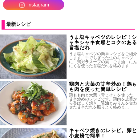
Instagram
最新レシピ
うま塩キャベツのレシピ！シ
ャキシャキ食感とコクのある
旨塩だれ
うま塩キャベツの簡単レシピをご紹介
します。手でちぎった生のキャベツ
に、鶏ガラスープの素、ごま油、にん
にくを使った旨塩だれを絡めます…
鶏肉と大葉の甘辛炒め！鶏も
も肉を使った簡単レシピ
鶏もも肉と大葉（青じそ）を使った、
甘辛炒めのレシピです。鶏肉を皮目か
ら香ばしく焼き、醤油とみりんを合わ
せた甘辛だれを照りよく絡めま…
キャベツ焼きのレシピ。卵と
小麦粉で簡単！