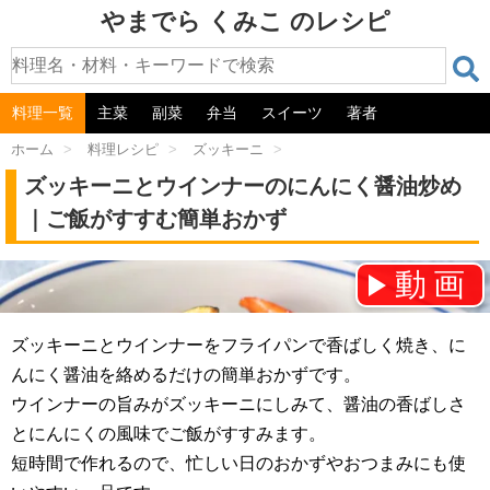
やまでら くみこ のレシピ
料理一覧
主菜
副菜
弁当
スイーツ
著者
ホーム
>
料理レシピ
>
ズッキーニ
>
ズッキーニとウインナーのにんにく醤油炒め
｜ご飯がすすむ簡単おかず
動画
チャンネル登録をお願いします！⇒
ズッキーニとウインナーをフライパンで香ばしく焼き、に
んにく醤油を絡めるだけの簡単おかずです。
ウインナーの旨みがズッキーニにしみて、醤油の香ばしさ
とにんにくの風味でご飯がすすみます。
短時間で作れるので、忙しい日のおかずやおつまみにも使