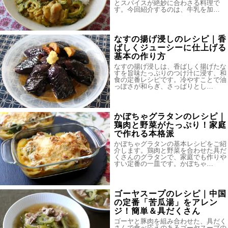
とスパイスが絶妙に合わさる料理で
す。今回紹介するのは、牛乳を加…
なすの揚げ浸しのレシピ｜香
ばしくジューシーに仕上げる
基本の作り方
なすの揚げ浸しは、香ばしく揚げたな
すを旨味たっぷりのつけ汁に浸す、和
食の定番レシピです。冷やすことで油
っぽさが和らぎ、さっぱりとし…
かぼちゃグラタンのレシピ｜
鶏肉と野菜がたっぷり！家庭
で作れる本格派
かぼちゃグラタンの基本レシピをご紹
介します。鶏肉と野菜を合わせた具だ
くさんのグラタンで、家庭でも作りや
すい定番の一皿です。かぼちゃ…
ゴーヤスープのレシピ｜中国
の定番「苦瓜湯」をアレン
ジ！簡単＆具だくさん
ゴーヤと豚肉を組み合わせた、具だく
さんで食べ応えのあるゴーヤスープの