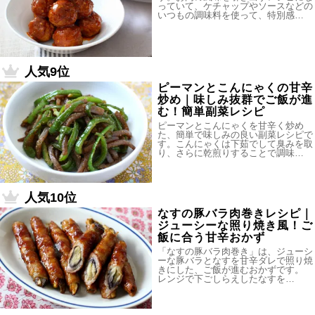
っていて、ケチャップやソースなどの
いつもの調味料を使って、特別感…
人気9位
ピーマンとこんにゃくの甘辛
炒め｜味しみ抜群でご飯が進
む！簡単副菜レシピ
ピーマンとこんにゃくを甘辛く炒め
た、簡単で味しみの良い副菜レシピで
す。こんにゃくは下茹でして臭みを取
り、さらに乾煎りすることで調味…
人気10位
なすの豚バラ肉巻きレシピ｜
ジューシーな照り焼き風！ご
飯に合う甘辛おかず
「なすの豚バラ肉巻き」は、ジューシ
ーな豚バラとなすを甘辛ダレで照り焼
きにした、ご飯が進むおかずです。
レンジで下ごしらえしたなすを…