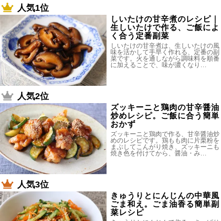
人気1位
しいたけの甘辛煮のレシピ｜
生しいたけで作る、ご飯によ
く合う定番副菜
しいたけの甘辛煮は、生しいたけの風
味を活かして手早く作れる、定番の副
菜です。火を通しながら調味料を順番
に加えることで、味が濃くなり…
人気2位
ズッキーニと鶏肉の甘辛醤油
炒めレシピ。ご飯に合う簡単
おかず
ズッキーニと鶏肉で作る、甘辛醤油炒
めのレシピです。鶏もも肉に片栗粉を
まぶしてこんがり焼き、ズッキーニも
焼き色を付けてから、醤油・み…
人気3位
きゅうりとにんじんの中華風
ごま和え。ごま油香る簡単副
菜レシピ