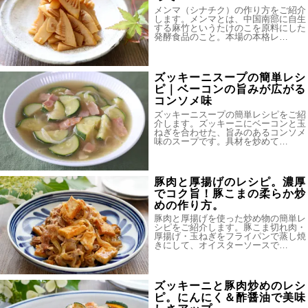
メンマ（シナチク）の作り方をご紹介
します。メンマとは、中国南部に自生
する麻竹というたけのこを原料にした
発酵食品のこと。本場の本格レ…
ズッキーニスープの簡単レシ
ピ｜ベーコンの旨みが広がる
コンソメ味
ズッキーニスープの簡単レシピをご紹
介します。ズッキーニにベーコンと玉
ねぎを合わせた、旨みのあるコンソメ
味のスープです。具材を炒めて…
豚肉と厚揚げのレシピ。濃厚
でコク旨！豚こまの柔らか炒
めの作り方。
豚肉と厚揚げを使った炒め物の簡単レ
シピをご紹介します。豚こま切れ肉・
厚揚げ・玉ねぎをフライパンで蒸し焼
きにして、オイスターソースで…
ズッキーニと豚肉炒めのレシ
ピ。にんにく＆酢醤油で美味