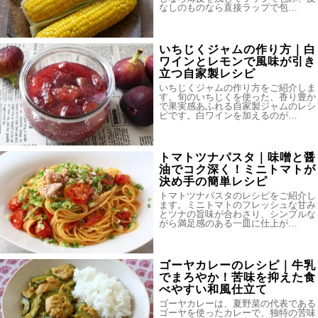
なしのものなら直接ラップで包…
いちじくジャムの作り方｜白
ワインとレモンで風味が引き
立つ自家製レシピ
いちじくジャムの作り方をご紹介しま
す。旬のいちじくを使った、香り豊か
で果実感あふれる自家製ジャムのレシ
ピです。白ワインを加えるのが…
トマトツナパスタ｜味噌と醤
油でコク深く！ミニトマトが
決め手の簡単レシピ
トマトツナパスタのレシピをご紹介し
ます。ミニトマトのフレッシュな甘み
とツナの旨味が合わさり、シンプルな
がら満足感のある一皿に仕上が…
ゴーヤカレーのレシピ｜牛乳
でまろやか！苦味を抑えた食
べやすい和風仕立て
ゴーヤカレーは、夏野菜の代表である
ゴーヤを使ったカレーで、独特の苦味