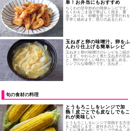
単！お弁当にもおすすめ
ちくわの甘辛炒めの簡単レシピです。
ちくわをごま油で香ばしく焼き、醤
油・みりん・砂糖を使った甘辛だれを
手早く絡めます。照りのあるたれ…
玉ねぎと卵の味噌汁。卵をふ
んわり仕上げる簡単レシピ
玉ねぎと卵の味噌汁のレシピをご紹介
します。やわらかく煮た玉ねぎの甘み
と、卵のやさしい味わいを楽しめる、
シンプルな味噌汁です。玉ねぎ…
旬の食材の料理
とうもろこしをレンジで加
熱！皮ごとでも皮なしでもこ
れが美味しい
とうもろこしをレンジで加熱する方法
をご紹介します。皮付きのとうもろこ
しなら薄皮を残してラップで包み、皮