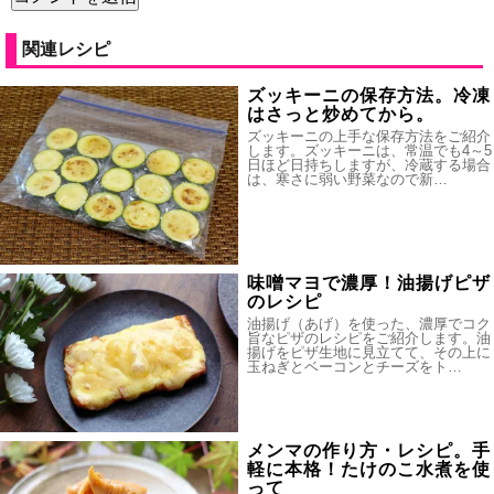
関連レシピ
ズッキーニの保存方法。冷凍
はさっと炒めてから。
ズッキーニの上手な保存方法をご紹介
します。ズッキーニは、常温でも4～5
日ほど日持ちしますが、冷蔵する場合
は、寒さに弱い野菜なので新…
味噌マヨで濃厚！油揚げピザ
のレシピ
油揚げ（あげ）を使った、濃厚でコク
旨なピザのレシピをご紹介します。油
揚げをピザ生地に見立てて、その上に
玉ねぎとベーコンとチーズをト…
メンマの作り方・レシピ。手
軽に本格！たけのこ水煮を使
って