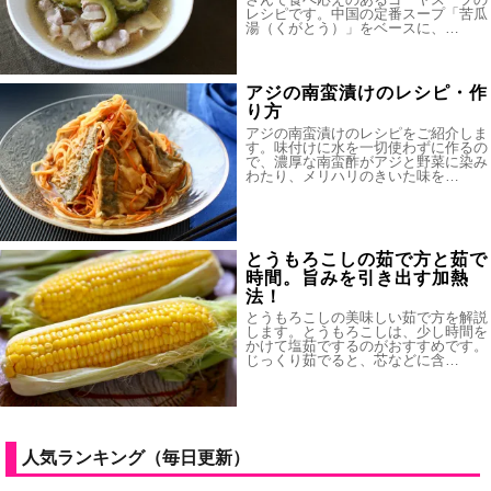
レシピです。中国の定番スープ「苦瓜
湯（くがとう）」をベースに、…
アジの南蛮漬けのレシピ・作
り方
アジの南蛮漬けのレシピをご紹介しま
す。味付けに水を一切使わずに作るの
で、濃厚な南蛮酢がアジと野菜に染み
わたり、メリハリのきいた味を…
とうもろこしの茹で方と茹で
時間。旨みを引き出す加熱
法！
とうもろこしの美味しい茹で方を解説
します。とうもろこしは、少し時間を
かけて塩茹でするのがおすすめです。
じっくり茹でると、芯などに含…
人気ランキング（毎日更新）