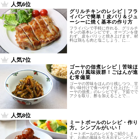
人気6位
グリルチキンのレシピ｜フラ
イパンで簡単！皮パリ＆ジュ
ーシーに焼く基本の作り方
フライパンで手軽に作れる、グリルチ
キンの基本レシピです。オーブンを使
わず、皮をパリッと焼き上げます。材
料は鶏もも肉と塩こしょう、に…
人気7位
ゴーヤの佃煮レシピ｜苦味ほ
んのり風味抜群！ごはんが進
む常備菜
ゴーヤの苦味をほんのり残しつつ、甘
辛い味付けで食べやすく仕上げた「ゴ
ーヤの佃煮」のレシピです。下茹でで
アクを取り、酢を加えることで…
人気8位
ミートボールのレシピ・作り
方。シンプルがいい！
ミートボールのレシピをご紹介しま
す。お肉の風味を引き出すレシピにな