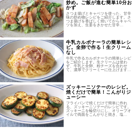
炒め。ご飯が進む簡単10分お
かず
さつま揚げとキャベツを使った、甘辛
味の炒め物レシピをご紹介します。さ
つま揚げを香ばしく焼いてからキャベ
ツを加え、生姜をきかせた甘辛…
牛乳カルボナーラの簡単レシ
ピ。全卵で作る！生クリーム
なし
牛乳で作るカルボナーラの簡単レシピ
をご紹介します。生クリームは使わ
ず、牛乳と全卵、粉チーズを合わせ
て、濃厚でクリーミーに仕上げます…
ズッキーニソテーのレシピ。
焼くだけで簡単！こんがりジ
ューシー
フライパンで焼くだけで簡単に作れ
る、ズッキーニソテーのレシピです。
ズッキーニを輪切りにし、オリーブオ
イルで両面をこんがりと焼き、塩…