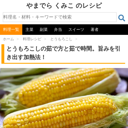
やまでら くみこ のレシピ
料理一覧
主菜
副菜
弁当
スイーツ
著者
ホーム
>
料理レシピ
>
とうもろこし
>
とうもろこしの茹で方と茹で時間。旨みを引
き出す加熱法！