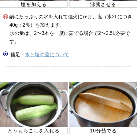
塩を加える
沸騰させる
⑥ 鍋にたっぷりの水を入れて強火にかけ、塩（水2Lにつき
40g：2％）を加えます。
水の量は、2〜3本を一度に茹でる場合で2〜2.5L必要で
す。
補足：
水と塩の量について
とうもろこしを入れる
10分茹でる