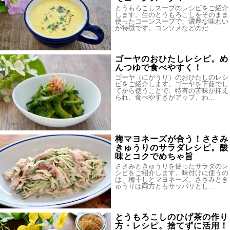
とうもろこしスープのレシピをご紹介
します。生のとうもろこしをそのまま
使ったコーンスープで、濃厚な味わい
が特徴です。コンソメなどのだ…
ゴーヤのおひたしレシピ。め
んつゆで食べやすく！
ゴーヤ（にがうり）のおひたしのレシ
ピをご紹介します。ゴーヤを下茹でし
てから使うことで、特有の苦味が抑え
られ、食べやすさがアップ。わ…
梅マヨネーズが合う！ささみ
きゅうりのサラダレシピ。酸
味とコクでめちゃ旨
ささみときゅうりを使ったサラダのレ
シピをご紹介します。味付けに使うの
は、梅干しとマヨネーズ。ささみとき
ゅうりは両方ともサッパリとし…
とうもろこしのひげ茶の作り
方・レシピ。捨てずに活用！