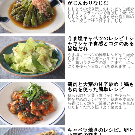
がじんわりなじむ
ししとうの焼き浸しのレシピをご紹介
します。フライパンで香ばしく焼いた
ししとうを、だしをきかせた醤油味の
つゆに浸して仕上げます。しし…
うま塩キャベツのレシピ！シ
ャキシャキ食感とコクのある
旨塩だれ
うま塩キャベツの簡単レシピをご紹介
します。手でちぎった生のキャベツ
に、鶏ガラスープの素、ごま油、にん
にくを使った旨塩だれを絡めます…
鶏肉と大葉の甘辛炒め！鶏も
も肉を使った簡単レシピ
鶏もも肉と大葉（青じそ）を使った、
甘辛炒めのレシピです。鶏肉を皮目か
ら香ばしく焼き、醤油とみりんを合わ
せた甘辛だれを照りよく絡めま…
キャベツ焼きのレシピ。卵と