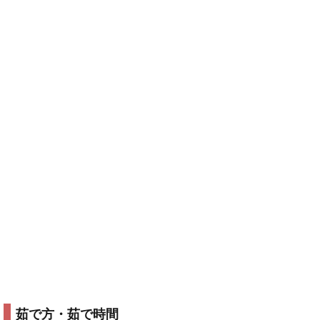
茹で方・茹で時間