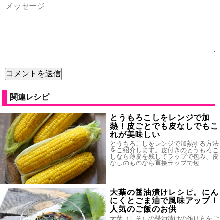
関連レシピ
とうもろこしをレンジで加
熱！皮ごとでも皮なしでもこ
れが美味しい
とうもろこしをレンジで加熱する方法
をご紹介します。皮付きのとうもろこ
しなら薄皮を残してラップで包み、皮
なしのものなら直接ラップで包…
大葉の醤油漬けレシピ。にん
にくとごま油で風味アップ！
人気のご飯のお供
大葉（しそ）の醤油漬けの作り方をご