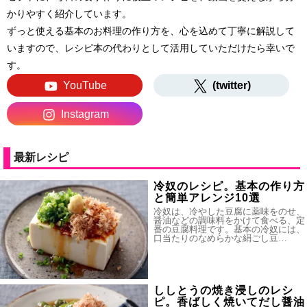
かりやすく紹介しています。
ずっと使える基本のお料理の作り方を、心を込めて丁寧に解説して
いますので、レシピ本の代わりとして活用していただけたら幸いで
す。
YouTube
(twitter)
Instagram
最新レシピ
冷奴のレシピ。基本の作り方
と簡単アレンジ10選
冷奴は、冷やした豆腐に薬味をのせ、
醤油などの調味料をかけて食べる、定
番の豆腐料理です。基本の冷奴には、
口当たりのなめらかな絹ごし豆…
ししとうの焼き浸しのレシ
ピ。香ばしく焼いてだし醤油