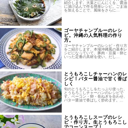
紹介します。大葉とにんにくを、醤油
に漬け込んで作る簡単レシピ。ごま油
を加えることで、風味をさらに…
ゴーヤチャンプルーのレシ
ピ。沖縄の人気料理の作り
方。
ゴーヤチャンプルーのレシピ・作り方
をご紹介します。本場沖縄風の基本レ
シピになっていて、豚肉・豆腐・卵と
いった定番の具材を使い、だし…
とうもろこしチャーハンのレ
シピ！バター醤油で甘く香ば
しく
旬のとうもろこしをたっぷり使った、
とうもろこしチャーハンのレシピで
す。ベーコン・卵・長ねぎを合わせ、
バター醤油で香ばしく炒めます。…
とうもろこしスープのレシ
ピ・作り方。生とうもろこし
でコーンスープ！