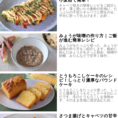
小麦粉で簡単！
キャベツ焼きの簡単レシピをご紹介し
ます。薄く焼いた小麦粉の生地に、た
っぷりの千切りキャベツと卵をのせ、
半分に折って仕上げます。お好…
みょうが味噌の作り方｜ご飯
が進む簡単レシピ
みょうがをたっぷり使った、みょうが
味噌の作り方をご紹介します。粗めに
刻んだみょうがをさっと炒め、味噌や
砂糖、みりんなどで甘辛く味付…
とうもろこしケーキのレシ
ピ！しっとり濃厚なパウンド
ケーキ
とうもろこしをたっぷり使った、しっ
とり濃厚なとうもろこしケーキのレシ
ピです。生のとうもろこしを加熱せ
ず、そのまま生地に混ぜ込むため…
さつま揚げとキャベツの甘辛