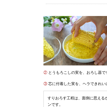
② とうもろこしの実を、おろし器
③ 芯に付着した実を、ヘラできれ
すりおろす工程は、面倒に思える
ンです。