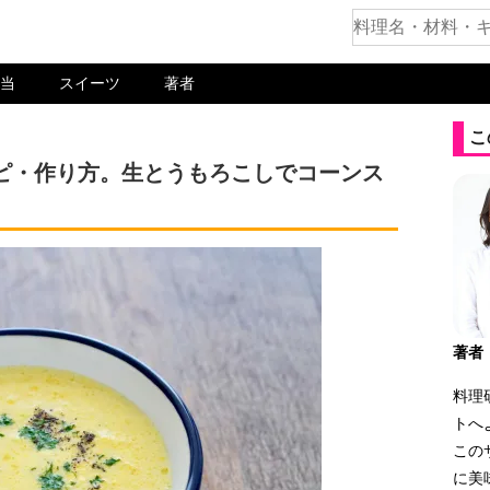
当
スイーツ
著者
こ
ピ・作り方。生とうもろこしでコーンス
著者
料理
トへ
この
に美