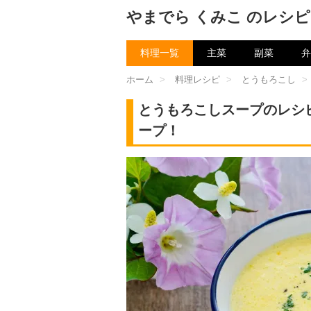
やまでら くみこ のレシピ
料理一覧
主菜
副菜
弁
ホーム
>
料理レシピ
>
とうもろこし
>
とうもろこしスープのレシ
ープ！