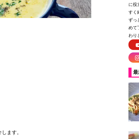
に役
すく
ずっ
めて
わり
ろこしスープ
最
介します。