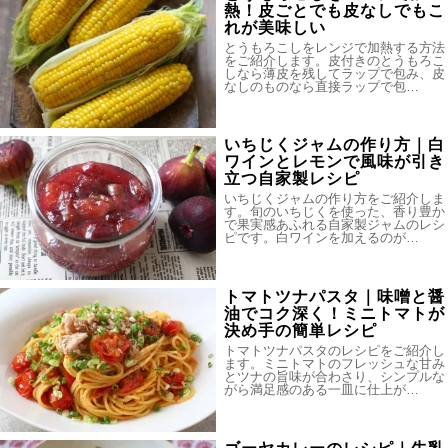
熱！皮ごとでも皮なしでもこ
れが美味しい
とうもろこしをレンジで加熱する方法
をご紹介します。皮付きのとうもろこ
しなら薄皮を残してラップで包み、皮
なしのものなら直接ラップで包…
いちじくジャムの作り方｜白
ワインとレモンで風味が引き
立つ自家製レシピ
いちじくジャムの作り方をご紹介しま
す。旬のいちじくを使った、香り豊か
で果実感あふれる自家製ジャムのレシ
ピです。白ワインを加えるのが…
トマトツナパスタ｜味噌と醤
油でコク深く！ミニトマトが
決め手の簡単レシピ
トマトツナパスタのレシピをご紹介し
ます。ミニトマトのフレッシュな甘み
とツナの旨味が合わさり、シンプルな
がら満足感のある一皿に仕上が…