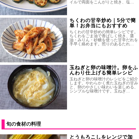
イルで両面をこんがりと焼き、塩…
ちくわの甘辛炒め｜5分で簡
単！お弁当にもおすすめ
ちくわの甘辛炒めの簡単レシピです。
ちくわをごま油で香ばしく焼き、醤
油・みりん・砂糖を使った甘辛だれを
手早く絡めます。照りのあるたれ…
玉ねぎと卵の味噌汁。卵をふ
んわり仕上げる簡単レシピ
玉ねぎと卵の味噌汁のレシピをご紹介
します。やわらかく煮た玉ねぎの甘み
と、卵のやさしい味わいを楽しめる、
シンプルな味噌汁です。玉ねぎ…
旬の食材の料理
とうもろこしをレンジで加