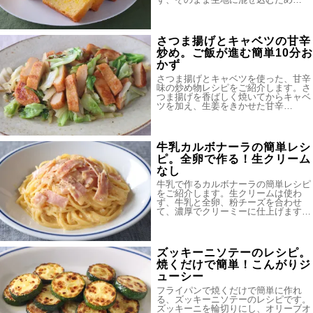
さつま揚げとキャベツの甘辛
炒め。ご飯が進む簡単10分お
かず
さつま揚げとキャベツを使った、甘辛
味の炒め物レシピをご紹介します。さ
つま揚げを香ばしく焼いてからキャベ
ツを加え、生姜をきかせた甘辛…
牛乳カルボナーラの簡単レシ
ピ。全卵で作る！生クリーム
なし
牛乳で作るカルボナーラの簡単レシピ
をご紹介します。生クリームは使わ
ず、牛乳と全卵、粉チーズを合わせ
て、濃厚でクリーミーに仕上げます…
ズッキーニソテーのレシピ。
焼くだけで簡単！こんがりジ
ューシー
フライパンで焼くだけで簡単に作れ
る、ズッキーニソテーのレシピです。
ズッキーニを輪切りにし、オリーブオ