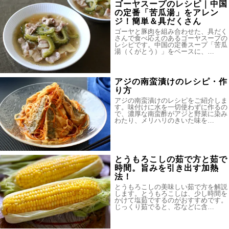
ゴーヤスープのレシピ｜中国
の定番「苦瓜湯」をアレン
ジ！簡単＆具だくさん
ゴーヤと豚肉を組み合わせた、具だく
さんで食べ応えのあるゴーヤスープの
レシピです。中国の定番スープ「苦瓜
湯（くがとう）」をベースに、…
アジの南蛮漬けのレシピ・作
り方
アジの南蛮漬けのレシピをご紹介しま
す。味付けに水を一切使わずに作るの
で、濃厚な南蛮酢がアジと野菜に染み
わたり、メリハリのきいた味を…
とうもろこしの茹で方と茹で
時間。旨みを引き出す加熱
法！
とうもろこしの美味しい茹で方を解説
します。とうもろこしは、少し時間を
かけて塩茹でするのがおすすめです。
じっくり茹でると、芯などに含…