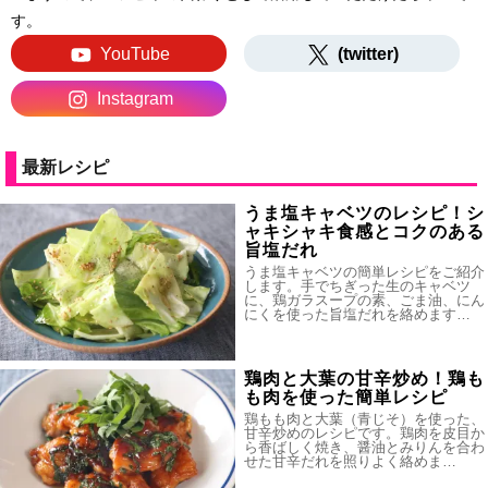
す。
YouTube
(twitter)
Instagram
最新レシピ
うま塩キャベツのレシピ！シ
ャキシャキ食感とコクのある
旨塩だれ
うま塩キャベツの簡単レシピをご紹介
します。手でちぎった生のキャベツ
に、鶏ガラスープの素、ごま油、にん
にくを使った旨塩だれを絡めます…
鶏肉と大葉の甘辛炒め！鶏も
も肉を使った簡単レシピ
鶏もも肉と大葉（青じそ）を使った、
甘辛炒めのレシピです。鶏肉を皮目か
ら香ばしく焼き、醤油とみりんを合わ
せた甘辛だれを照りよく絡めま…