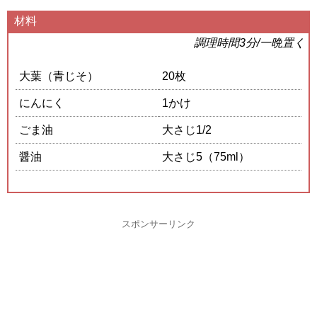
材料
調理時間3分/一晩置く
大葉（青じそ）
20枚
にんにく
1かけ
ごま油
大さじ1/2
醤油
大さじ5（75ml）
スポンサーリンク