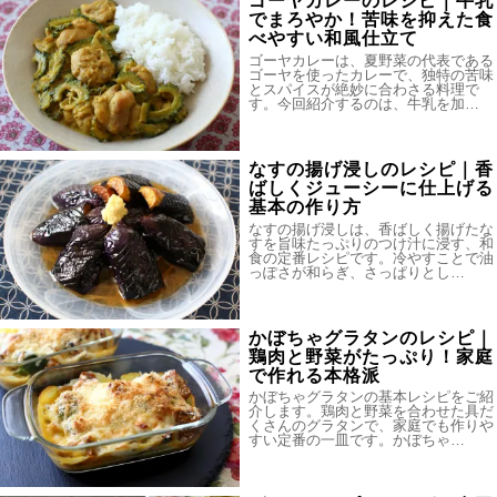
ゴーヤカレーのレシピ｜牛乳
でまろやか！苦味を抑えた食
べやすい和風仕立て
ゴーヤカレーは、夏野菜の代表である
ゴーヤを使ったカレーで、独特の苦味
とスパイスが絶妙に合わさる料理で
す。今回紹介するのは、牛乳を加…
なすの揚げ浸しのレシピ｜香
ばしくジューシーに仕上げる
基本の作り方
なすの揚げ浸しは、香ばしく揚げたな
すを旨味たっぷりのつけ汁に浸す、和
食の定番レシピです。冷やすことで油
っぽさが和らぎ、さっぱりとし…
かぼちゃグラタンのレシピ｜
鶏肉と野菜がたっぷり！家庭
で作れる本格派
かぼちゃグラタンの基本レシピをご紹
介します。鶏肉と野菜を合わせた具だ
くさんのグラタンで、家庭でも作りや
すい定番の一皿です。かぼちゃ…