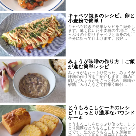
キャベツ焼きのレシピ。卵と
小麦粉で簡単！
キャベツ焼きの簡単レシピをご紹介し
ます。薄く焼いた小麦粉の生地に、た
っぷりの千切りキャベツと卵をのせ、
半分に折って仕上げます。お好…
みょうが味噌の作り方｜ご飯
が進む簡単レシピ
みょうがをたっぷり使った、みょうが
味噌の作り方をご紹介します。粗めに
刻んだみょうがをさっと炒め、味噌や
砂糖、みりんなどで甘辛く味付…
とうもろこしケーキのレシ
ピ！しっとり濃厚なパウンド
ケーキ
とうもろこしをたっぷり使った、しっ
とり濃厚なとうもろこしケーキのレシ
ピです。生のとうもろこしを加熱せ
ず、そのまま生地に混ぜ込むため…