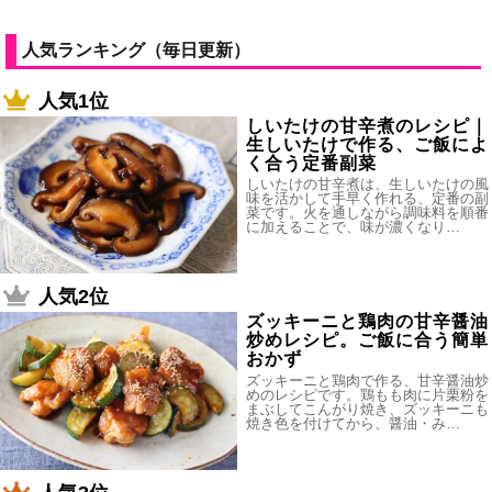
人気ランキング（毎日更新）
人気1位
しいたけの甘辛煮のレシピ｜
生しいたけで作る、ご飯によ
く合う定番副菜
しいたけの甘辛煮は、生しいたけの風
味を活かして手早く作れる、定番の副
菜です。火を通しながら調味料を順番
に加えることで、味が濃くなり…
人気2位
ズッキーニと鶏肉の甘辛醤油
炒めレシピ。ご飯に合う簡単
おかず
ズッキーニと鶏肉で作る、甘辛醤油炒
めのレシピです。鶏もも肉に片栗粉を
まぶしてこんがり焼き、ズッキーニも
焼き色を付けてから、醤油・み…