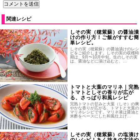
関連レシピ
しその実（穂紫蘇）の醤油漬
けの作り方！ご飯がすすむ簡
単レシピ。
しその実（穂紫蘇）の醤油漬けのレシ
ピをご紹介します。しその実の収穫時
期は、9月〜10月中旬。生のしその実
は、醤油などに漬け込むと、…
トマトと大葉のマリネ｜完熟
トマトとしその香りが広が
る、さっぱり和風レシピ
完熟トマトの甘みと大葉（しそ）の爽
やかな香りが広がる、トマトと大葉の
マリネレシピです。マリネ液は醤油と
米酢をベースにした和風仕上げ…
しその実（穂紫蘇）の塩漬け
のレシピ！あく抜きの方法や