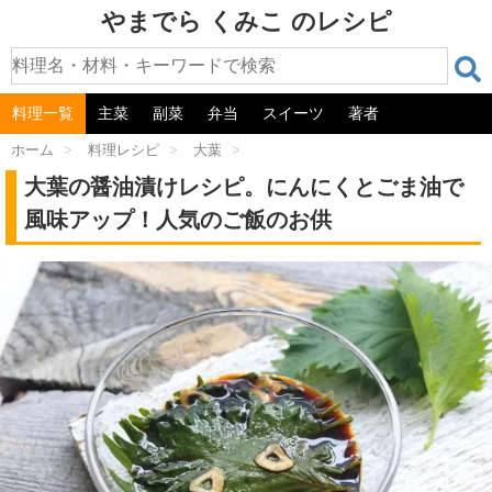
やまでら くみこ のレシピ
料理一覧
主菜
副菜
弁当
スイーツ
著者
ホーム
>
料理レシピ
>
大葉
>
大葉の醤油漬けレシピ。にんにくとごま油で
風味アップ！人気のご飯のお供