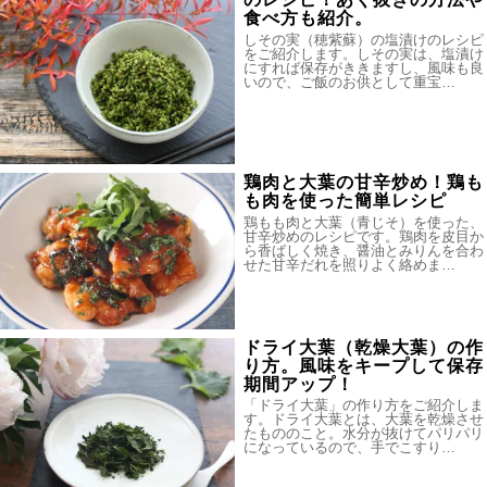
食べ方も紹介。
しその実（穂紫蘇）の塩漬けのレシピ
をご紹介します。しその実は、塩漬け
にすれば保存がききますし、風味も良
いので、ご飯のお供として重宝…
鶏肉と大葉の甘辛炒め！鶏も
も肉を使った簡単レシピ
鶏もも肉と大葉（青じそ）を使った、
甘辛炒めのレシピです。鶏肉を皮目か
ら香ばしく焼き、醤油とみりんを合わ
せた甘辛だれを照りよく絡めま…
ドライ大葉（乾燥大葉）の作
り方。風味をキープして保存
期間アップ！
「ドライ大葉」の作り方をご紹介しま
す。ドライ大葉とは、大葉を乾燥させ
たもののこと。水分が抜けてパリパリ
になっているので、手でこすり…