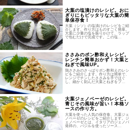
大葉の塩漬けのレシピ。おに
ぎりにもピッタリな大葉の簡
単保存食！
大葉（シソ）の塩漬けのレシピをご紹
介します。作り方はものすごく簡単。
大葉に少量の塩を振りかけて、ラップ
で包むだけで完成です。この塩…
ささみのポン酢和えレシピ。
レンチン簡単おかず！大葉と
ねぎで風味UP。
鶏ささみのさっぱりポン酢和えのレシ
ピをご紹介します。作り方は簡単で、
レンジでチンしたささみを手でほぐ
し、細かく刻んだ大葉とねぎをプ…
大葉ジェノベーゼのレシピ。
青じその風味が旨い！本格ソ
ースの作り方。
大葉を使った人気の保存食、大葉ジェ
ノベーゼのレシピをご紹介します。ジ
ェノベーゼとは、イタリアのジェノバ
発祥の、バジルを使ったソース…