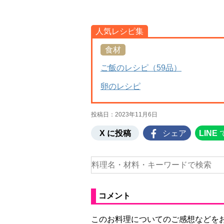
人気レシピ集
食材
ご飯のレシピ（59品）
卵のレシピ
投稿日：
2023年11月6日
X に投稿
シェア
LINE
コメント
このお料理についてのご感想などを