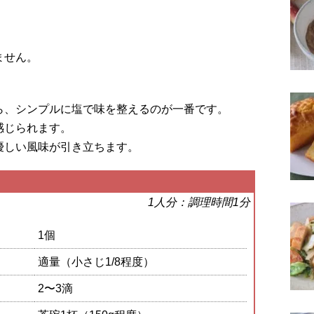
。
ません。
ら、シンプルに塩で味を整えるのが一番です。
感じられます。
優しい風味が引き立ちます。
1人分：調理時間1分
1個
適量（小さじ1/8程度）
2〜3滴