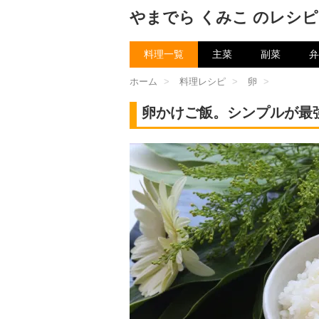
やまでら くみこ のレシピ
料理一覧
主菜
副菜
弁
ホーム
>
料理レシピ
>
卵
>
卵かけご飯。シンプルが最