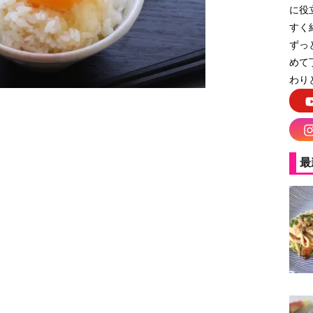
に役
すく
ずっ
めて
わり
最