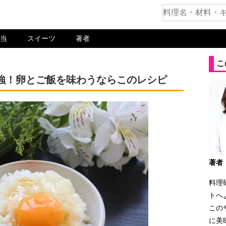
当
スイーツ
著者
こ
強！卵とご飯を味わうならこのレシピ
著者
料理
トへ
この
に美