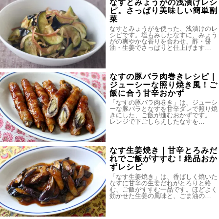
なすとみょうがの浅漬けレシ
ピ。さっぱり美味しい簡単副
菜
なすとみょうがを使った、浅漬けのレ
シピです。塩もみしたなすに、みょう
がの爽やかな香りを合わせ、酢・醤
油・生姜でさっぱりと仕上げます…
なすの豚バラ肉巻きレシピ｜
ジューシーな照り焼き風！ご
飯に合う甘辛おかず
「なすの豚バラ肉巻き」は、ジューシ
ーな豚バラとなすを甘辛ダレで照り焼
きにした、ご飯が進むおかずです。
レンジで下ごしらえしたなすを…
なす生姜焼き｜甘辛とろみだ
れでご飯がすすむ！絶品おか
ずレシピ
「なす生姜焼き」は、香ばしく焼いた
なすに甘辛の生姜だれがとろりと絡
む、ご飯がすすむ一品です。ほどよく
効かせた生姜の風味と、ごま油の…