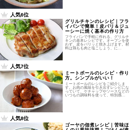
人気6位
グリルチキンのレシピ｜フラ
イパンで簡単！皮パリ＆ジュ
ーシーに焼く基本の作り方
フライパンで手軽に作れる、グリルチ
キンの基本レシピです。オーブンを使
わず、皮をパリッと焼き上げます。材
料は鶏もも肉と塩こしょう、に…
人気7位
ミートボールのレシピ・作り
方。シンプルがいい！
ミートボールのレシピをご紹介しま
す。お肉の風味を引き出すレシピにな
っていて、ケチャップやソースなどの
いつもの調味料を使って、特別感…
人気8位
ゴーヤの佃煮レシピ｜苦味ほ
んのり風味抜群！ごはんが進