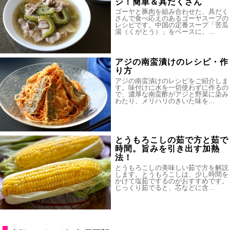
ジ！簡単＆具だくさん
ゴーヤと豚肉を組み合わせた、具だく
さんで食べ応えのあるゴーヤスープの
レシピです。中国の定番スープ「苦瓜
湯（くがとう）」をベースに、…
アジの南蛮漬けのレシピ・作
り方
アジの南蛮漬けのレシピをご紹介しま
す。味付けに水を一切使わずに作るの
で、濃厚な南蛮酢がアジと野菜に染み
わたり、メリハリのきいた味を…
とうもろこしの茹で方と茹で
時間。旨みを引き出す加熱
法！
とうもろこしの美味しい茹で方を解説
します。とうもろこしは、少し時間を
かけて塩茹でするのがおすすめです。
じっくり茹でると、芯などに含…