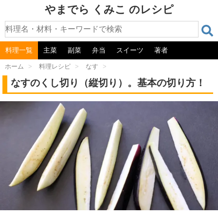
やまでら くみこ のレシピ
料理一覧
主菜
副菜
弁当
スイーツ
著者
ホーム
>
料理レシピ
>
なす
>
なすのくし切り（縦切り）。基本の切り方！