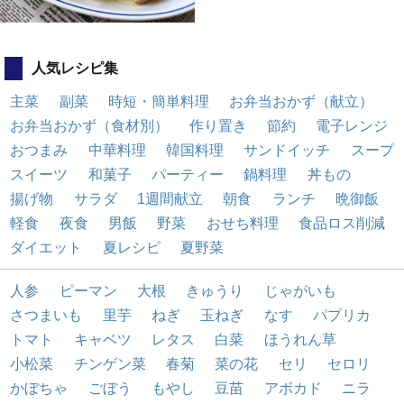
人気レシピ集
主菜
副菜
時短・簡単料理
お弁当おかず（献立）
お弁当おかず（食材別）
作り置き
節約
電子レンジ
おつまみ
中華料理
韓国料理
サンドイッチ
スープ
スイーツ
和菓子
パーティー
鍋料理
丼もの
揚げ物
サラダ
1週間献立
朝食
ランチ
晩御飯
軽食
夜食
男飯
野菜
おせち料理
食品ロス削減
ダイエット
夏レシピ
夏野菜
人参
ピーマン
大根
きゅうり
じゃがいも
さつまいも
里芋
ねぎ
玉ねぎ
なす
パプリカ
トマト
キャベツ
レタス
白菜
ほうれん草
小松菜
チンゲン菜
春菊
菜の花
セリ
セロリ
かぼちゃ
ごぼう
もやし
豆苗
アボカド
ニラ