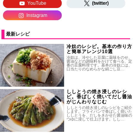
YouTube
(twitter)
Instagram
最新レシピ
冷奴のレシピ。基本の作り方
と簡単アレンジ10選
冷奴は、冷やした豆腐に薬味をのせ、
醤油などの調味料をかけて食べる、定
番の豆腐料理です。基本の冷奴には、
口当たりのなめらかな絹ごし豆…
ししとうの焼き浸しのレシ
ピ。香ばしく焼いてだし醤油
がじんわりなじむ
ししとうの焼き浸しのレシピをご紹介
します。フライパンで香ばしく焼いた
ししとうを、だしをきかせた醤油味の
つゆに浸して仕上げます。しし…