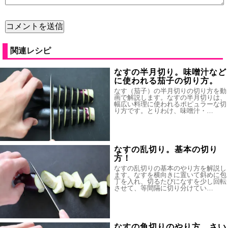
関連レシピ
なすの半月切り。味噌汁など
に使われる茄子の切り方。
なす（茄子）の半月切りの切り方を動
画で解説します。なすの半月切りは、
幅広い料理に使われるポピュラーな切
り方です。とりわけ、味噌汁・…
なすの乱切り。基本の切り
方！
なすの乱切りの基本のやり方を解説し
ます。なすを横向きに置いて斜めに包
丁を入れ、切るたびになすを少し回転
させて、等間隔に切り分けてい…
なすの角切りのやり方。さい