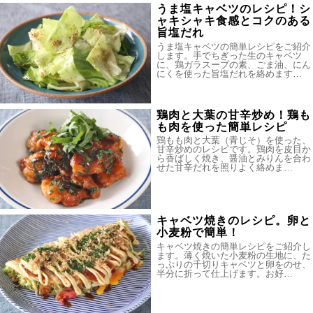
うま塩キャベツのレシピ！シ
ャキシャキ食感とコクのある
旨塩だれ
うま塩キャベツの簡単レシピをご紹介
します。手でちぎった生のキャベツ
に、鶏ガラスープの素、ごま油、にん
にくを使った旨塩だれを絡めます…
鶏肉と大葉の甘辛炒め！鶏も
も肉を使った簡単レシピ
鶏もも肉と大葉（青じそ）を使った、
甘辛炒めのレシピです。鶏肉を皮目か
ら香ばしく焼き、醤油とみりんを合わ
せた甘辛だれを照りよく絡めま…
キャベツ焼きのレシピ。卵と
小麦粉で簡単！
キャベツ焼きの簡単レシピをご紹介し
ます。薄く焼いた小麦粉の生地に、た
っぷりの千切りキャベツと卵をのせ、
半分に折って仕上げます。お好…