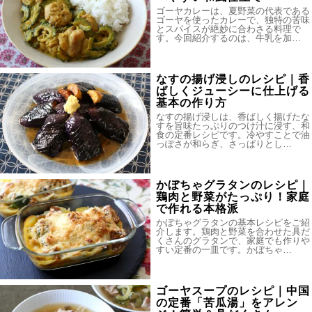
ゴーヤカレーは、夏野菜の代表である
ゴーヤを使ったカレーで、独特の苦味
とスパイスが絶妙に合わさる料理で
す。今回紹介するのは、牛乳を加…
なすの揚げ浸しのレシピ｜香
ばしくジューシーに仕上げる
基本の作り方
なすの揚げ浸しは、香ばしく揚げたな
すを旨味たっぷりのつけ汁に浸す、和
食の定番レシピです。冷やすことで油
っぽさが和らぎ、さっぱりとし…
かぼちゃグラタンのレシピ｜
鶏肉と野菜がたっぷり！家庭
で作れる本格派
かぼちゃグラタンの基本レシピをご紹
介します。鶏肉と野菜を合わせた具だ
くさんのグラタンで、家庭でも作りや
すい定番の一皿です。かぼちゃ…
ゴーヤスープのレシピ｜中国
の定番「苦瓜湯」をアレン