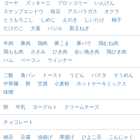
ゴーヤ
ズッキーニ
ブロッコリー
いんげん
スナップエンドウ
枝豆
アスパラガス
オクラ
とうもろこし
しめじ
えのき
しいたけ
柚子
たけのこ
大葉
バジル
新玉ねぎ
牛肉
豚肉
鶏肉
豚こま
豚バラ
鶏むね肉
鶏もも肉
ささみ
ひき肉
合い挽き肉
鶏ひき肉
ハム
ベーコン
ウインナー
ご飯
食パン
トースト
うどん
パスタ
そうめん
中華麺
餅
甘酒
小麦粉
ホットケーキミックス
味噌
卵
牛乳
ヨーグルト
クリームチーズ
チョコレート
納豆
豆腐
油揚げ
厚揚げ
ひよこ豆
こんにゃく