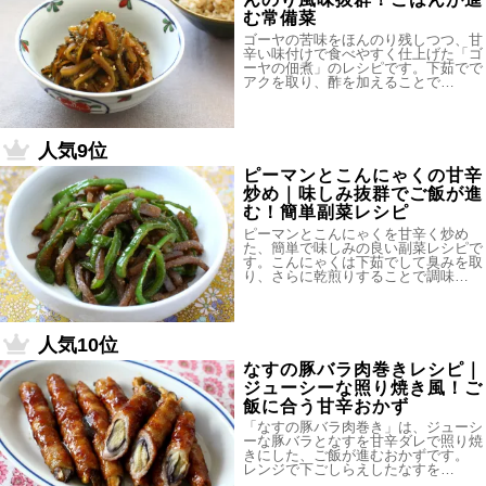
む常備菜
ゴーヤの苦味をほんのり残しつつ、甘
辛い味付けで食べやすく仕上げた「ゴ
ーヤの佃煮」のレシピです。下茹でで
アクを取り、酢を加えることで…
人気9位
ピーマンとこんにゃくの甘辛
炒め｜味しみ抜群でご飯が進
む！簡単副菜レシピ
ピーマンとこんにゃくを甘辛く炒め
た、簡単で味しみの良い副菜レシピで
す。こんにゃくは下茹でして臭みを取
り、さらに乾煎りすることで調味…
人気10位
なすの豚バラ肉巻きレシピ｜
ジューシーな照り焼き風！ご
飯に合う甘辛おかず
「なすの豚バラ肉巻き」は、ジューシ
ーな豚バラとなすを甘辛ダレで照り焼
きにした、ご飯が進むおかずです。
レンジで下ごしらえしたなすを…