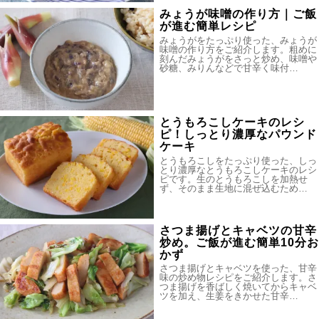
みょうが味噌の作り方｜ご飯
が進む簡単レシピ
みょうがをたっぷり使った、みょうが
味噌の作り方をご紹介します。粗めに
刻んだみょうがをさっと炒め、味噌や
砂糖、みりんなどで甘辛く味付…
とうもろこしケーキのレシ
ピ！しっとり濃厚なパウンド
ケーキ
とうもろこしをたっぷり使った、しっ
とり濃厚なとうもろこしケーキのレシ
ピです。生のとうもろこしを加熱せ
ず、そのまま生地に混ぜ込むため…
さつま揚げとキャベツの甘辛
炒め。ご飯が進む簡単10分お
かず
さつま揚げとキャベツを使った、甘辛
味の炒め物レシピをご紹介します。さ
つま揚げを香ばしく焼いてからキャベ
ツを加え、生姜をきかせた甘辛…