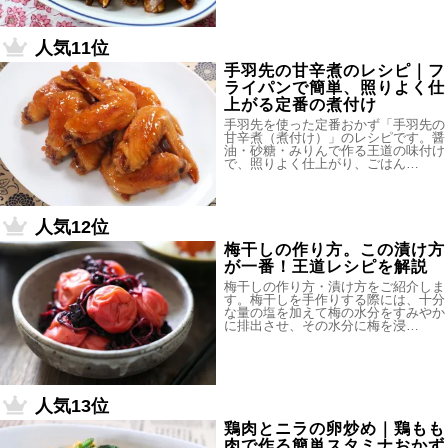
人気11位
手羽先の甘辛煮のレシピ｜フ
ライパンで簡単、照りよく仕
上がる定番の煮付け
手羽先を使った定番おかず「手羽先の
甘辛煮（煮付け）」のレシピです。醤
油・砂糖・みりんで作る王道の味付け
で、照りよく仕上がり、ごはん…
人気12位
梅干しの作り方。この漬け方
が一番！王道レシピを解説
梅干しの作り方・漬け方をご紹介しま
す。梅干しを手作りする際には、十分
な量の塩を加えて梅の水分をすみやか
に排出させ、その水分に梅を浸…
人気13位
鶏肉とニラの卵炒め｜鶏もも
肉で作る簡単スタミナおかず