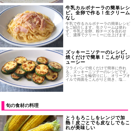
牛乳カルボナーラの簡単レシ
ピ。全卵で作る！生クリーム
なし
牛乳で作るカルボナーラの簡単レシピ
をご紹介します。生クリームは使わ
ず、牛乳と全卵、粉チーズを合わせ
て、濃厚でクリーミーに仕上げます…
ズッキーニソテーのレシピ。
焼くだけで簡単！こんがりジ
ューシー
フライパンで焼くだけで簡単に作れ
る、ズッキーニソテーのレシピです。
ズッキーニを輪切りにし、オリーブオ
イルで両面をこんがりと焼き、塩…
旬の食材の料理
とうもろこしをレンジで加
熱！皮ごとでも皮なしでもこ
れが美味しい