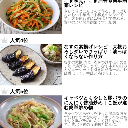
ごま和え。ごま油香る簡単副
菜レシピ
きゅうりとにんじんで作る、さっぱり
おいしい中華風ごま和えのレシピで
す。火を使わずに10分ほどで作れる、
彩りのよい簡単副菜です。細切…
人気4位
なすの素揚げレシピ｜大根お
ろしダレでさっぱり！油っぽ
くならない作り方
なすの素揚げは、衣をつけずにそのま
ま油で揚げることで、なす本来の甘み
とジューシーさを引き出せる一品。外
は香ばしく、中はとろけるよう…
人気5位
キャベツともやしと豚バラの
にんにく醤油炒め｜ご飯が進
む簡単炒め物
キャベツともやしを使った簡単なおか
ずにおすすめなのが、「キャベツとも
やしと豚バラのにんにく醤油炒め」で
す。豚バラ肉のうま味とにんに…