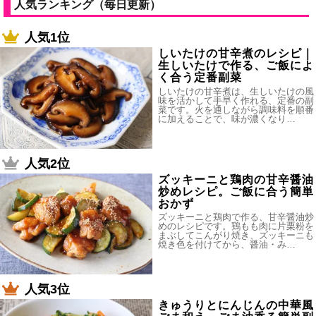
人気ランキング（毎日更新）
人気1位
しいたけの甘辛煮のレシピ｜
生しいたけで作る、ご飯によ
く合う定番副菜
しいたけの甘辛煮は、生しいたけの風
味を活かして手早く作れる、定番の副
菜です。火を通しながら調味料を順番
に加えることで、味が濃くなり…
人気2位
ズッキーニと鶏肉の甘辛醤油
炒めレシピ。ご飯に合う簡単
おかず
ズッキーニと鶏肉で作る、甘辛醤油炒
めのレシピです。鶏もも肉に片栗粉を
まぶしてこんがり焼き、ズッキーニも
焼き色を付けてから、醤油・み…
人気3位
きゅうりとにんじんの中華風