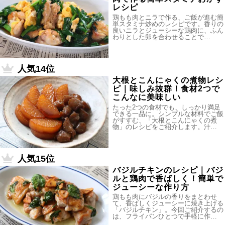
レシピ
鶏もも肉とニラで作る、ご飯が進む簡
単スタミナ炒めのレシピです。香りの
良いニラとジューシーな鶏肉に、ふん
わりとした卵を合わせることで…
人気14位
大根とこんにゃくの煮物レシ
ピ｜味しみ抜群！食材2つで
こんなに美味しい
たった2つの食材でも、しっかり満足
できる一品に。シンプルな材料でご飯
がすすむ、「大根とこんにゃくの煮
物」のレシピをご紹介します。汁…
人気15位
バジルチキンのレシピ｜バジ
ルと鶏肉で香ばしく！簡単で
ジューシーな作り方
鶏もも肉にバジルの香りをまとわせ
て、香ばしくジューシーに焼き上げる
「バジルチキン」。今回ご紹介するの
は、フライパンひとつで手軽に作…