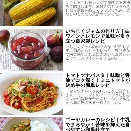
とうもろこしをレンジで加熱する方法
をご紹介します。皮付きのとうもろこ
しなら薄皮を残してラップで包み、皮
なしのものなら直接ラップで包…
いちじくジャムの作り方｜白
ワインとレモンで風味が引き
立つ自家製レシピ
いちじくジャムの作り方をご紹介しま
す。旬のいちじくを使った、香り豊か
で果実感あふれる自家製ジャムのレシ
ピです。白ワインを加えるのが…
トマトツナパスタ｜味噌と醤
油でコク深く！ミニトマトが
決め手の簡単レシピ
トマトツナパスタのレシピをご紹介し
ます。ミニトマトのフレッシュな甘み
とツナの旨味が合わさり、シンプルな
がら満足感のある一皿に仕上が…
ゴーヤカレーのレシピ｜牛乳
でまろやか！苦味を抑えた食
べやすい和風仕立て