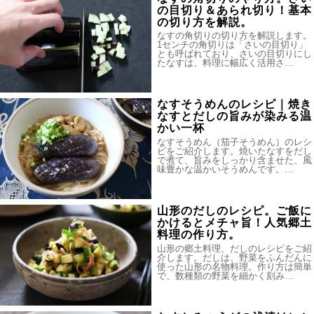
の目切り＆あられ切り！基本
の切り方を解説。
なすの角切りの切り方を解説します。
1センチの角切りは「さいの目切り」
とも呼ばれており、さいの目切りにし
たなすは、料理に幅広く活用さ…
なすそうめんのレシピ｜焼き
なすとだしの旨みが染みる温
かい一杯
なすそうめん（茄子そうめん）のレシ
ピをご紹介します。焼いたなすをだし
で煮て、旨みをしっかり含ませた、風
味豊かな温かいそうめんです。…
山形のだしのレシピ。ご飯に
かけるとメチャ旨！人気郷土
料理の作り方。
山形の郷土料理、だしのレシピをご紹
介します。だしは、野菜をふんだんに
使った山形の名物料理。作り方は簡単
で、数種類の野菜を細かく刻み…