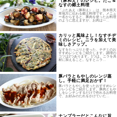
（豚和え）のレシピ。たこ＆
なすの郷土料理
「ぶたあえ（豚和え）」は、熊本県天
草地方に伝わる郷土料理です。メニュ
ー名からすると、豚肉を使ったお料理
のように思えますが、お肉は一…
カリッと風味よし！なすチヂ
ミのレシピ。ニラを加えて美
味しさアップ。
なすをたっぷりと使った、チヂミのお
すすめレシピをご紹介します。調理の
コツは2つあります。1つは、ニラを具
材に加えること。なすとニラ…
豚バラともやしのレンジ蒸
し。手軽に満足おかず！
豚バラともやしを使ったおすすめレン
ジレシピをご紹介します。豚肉ともや
しをレンチンするだけで作れるお料理
で、お好みのたれをかけていた…
ナンプラーだとこんなに旨