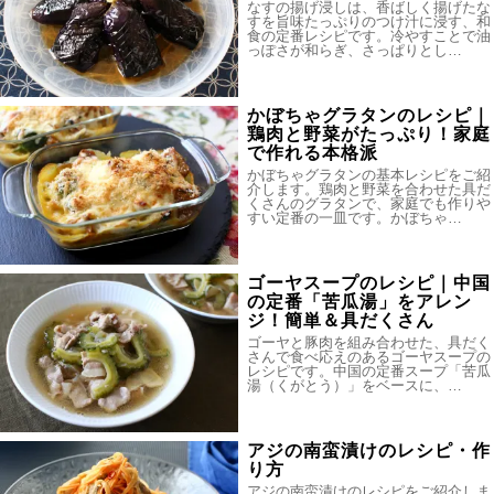
なすの揚げ浸しは、香ばしく揚げたな
すを旨味たっぷりのつけ汁に浸す、和
食の定番レシピです。冷やすことで油
っぽさが和らぎ、さっぱりとし…
かぼちゃグラタンのレシピ｜
鶏肉と野菜がたっぷり！家庭
で作れる本格派
かぼちゃグラタンの基本レシピをご紹
介します。鶏肉と野菜を合わせた具だ
くさんのグラタンで、家庭でも作りや
すい定番の一皿です。かぼちゃ…
ゴーヤスープのレシピ｜中国
の定番「苦瓜湯」をアレン
ジ！簡単＆具だくさん
ゴーヤと豚肉を組み合わせた、具だく
さんで食べ応えのあるゴーヤスープの
レシピです。中国の定番スープ「苦瓜
湯（くがとう）」をベースに、…
アジの南蛮漬けのレシピ・作
り方
アジの南蛮漬けのレシピをご紹介しま