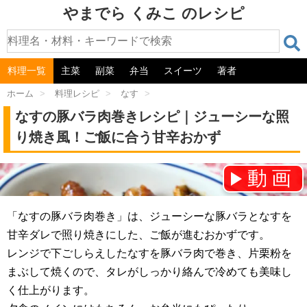
やまでら くみこ のレシピ
料理一覧
主菜
副菜
弁当
スイーツ
著者
ホーム
>
料理レシピ
>
なす
>
なすの豚バラ肉巻きレシピ｜ジューシーな照
り焼き風！ご飯に合う甘辛おかず
動画
チャンネル登録をお願いします！⇒
「なすの豚バラ肉巻き」は、ジューシーな豚バラとなすを
甘辛ダレで照り焼きにした、ご飯が進むおかずです。
レンジで下ごしらえしたなすを豚バラ肉で巻き、片栗粉を
まぶして焼くので、タレがしっかり絡んで冷めても美味し
く仕上がります。