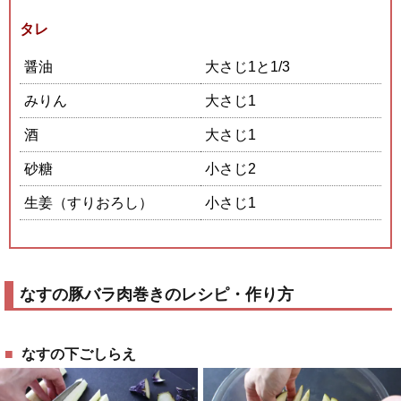
タレ
醤油
大さじ1と1/3
みりん
大さじ1
酒
大さじ1
砂糖
小さじ2
生姜（すりおろし）
小さじ1
なすの豚バラ肉巻きのレシピ・作り方
なすの下ごしらえ