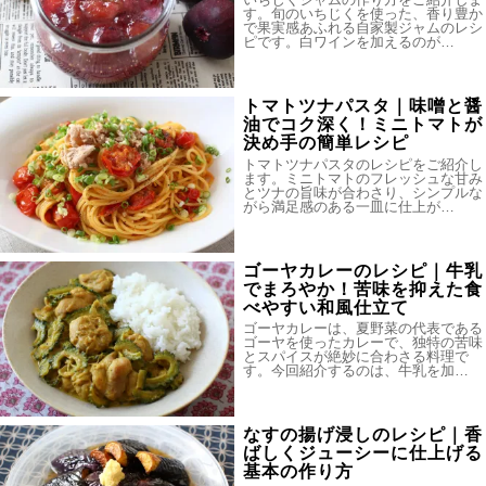
す。旬のいちじくを使った、香り豊か
で果実感あふれる自家製ジャムのレシ
ピです。白ワインを加えるのが…
トマトツナパスタ｜味噌と醤
油でコク深く！ミニトマトが
決め手の簡単レシピ
トマトツナパスタのレシピをご紹介し
ます。ミニトマトのフレッシュな甘み
とツナの旨味が合わさり、シンプルな
がら満足感のある一皿に仕上が…
ゴーヤカレーのレシピ｜牛乳
でまろやか！苦味を抑えた食
べやすい和風仕立て
ゴーヤカレーは、夏野菜の代表である
ゴーヤを使ったカレーで、独特の苦味
とスパイスが絶妙に合わさる料理で
す。今回紹介するのは、牛乳を加…
なすの揚げ浸しのレシピ｜香
ばしくジューシーに仕上げる
基本の作り方