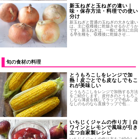
新玉ねぎと玉ねぎの違い｜
味・保存方法・料理での使い
分け
新玉ねぎと普通の玉ねぎの大きな違い
は、主に収穫後に乾燥させるかどうか
です。新玉ねぎは、一般に春先に出回
る早生種を、収穫後に乾燥させ…
旬の食材の料理
とうもろこしをレンジで加
熱！皮ごとでも皮なしでもこ
れが美味しい
とうもろこしをレンジで加熱する方法
をご紹介します。皮付きのとうもろこ
しなら薄皮を残してラップで包み、皮
なしのものなら直接ラップで包…
いちじくジャムの作り方｜白
ワインとレモンで風味が引き
立つ自家製レシピ
いちじくジャムの作り方をご紹介しま