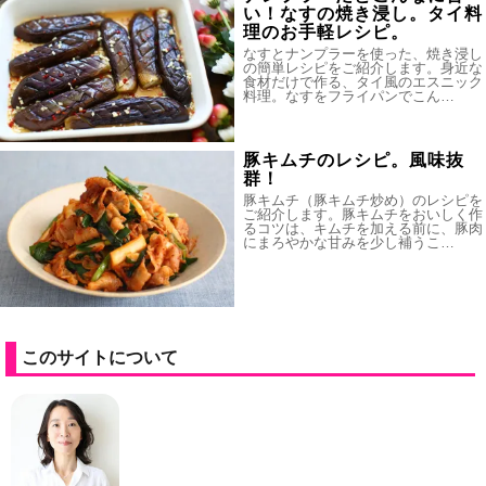
い！なすの焼き浸し。タイ料
理のお手軽レシピ。
なすとナンプラーを使った、焼き浸し
の簡単レシピをご紹介します。身近な
食材だけで作る、タイ風のエスニック
料理。なすをフライパンでこん…
豚キムチのレシピ。風味抜
群！
豚キムチ（豚キムチ炒め）のレシピを
ご紹介します。豚キムチをおいしく作
るコツは、キムチを加える前に、豚肉
にまろやかな甘みを少し補うこ…
このサイトについて