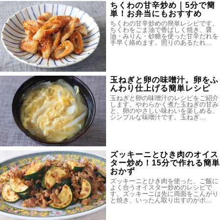
ちくわの甘辛炒め｜5分で簡
単！お弁当にもおすすめ
ちくわの甘辛炒めの簡単レシピです。
ちくわをごま油で香ばしく焼き、醤
油・みりん・砂糖を使った甘辛だれを
手早く絡めます。照りのあるたれ…
玉ねぎと卵の味噌汁。卵をふ
んわり仕上げる簡単レシピ
玉ねぎと卵の味噌汁のレシピをご紹介
します。やわらかく煮た玉ねぎの甘み
と、卵のやさしい味わいを楽しめる、
シンプルな味噌汁です。玉ねぎ…
ズッキーニとひき肉のオイス
ター炒め！15分で作れる簡単
おかず
ズッキーニとひき肉を使った、ご飯に
よく合うオイスター炒めのレシピで
す。ズッキーニは先に両面をこんがり
と焼き、いったん取り出すのがポ…