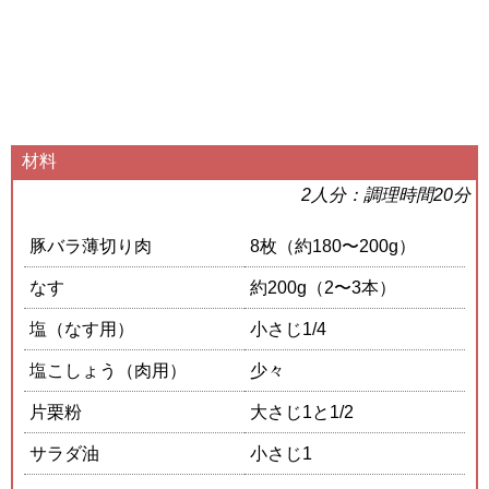
材料
2人分：調理時間20分
豚バラ薄切り肉
8枚（約180〜200g）
なす
約200g（2〜3本）
塩（なす用）
小さじ1/4
塩こしょう（肉用）
少々
片栗粉
大さじ1と1/2
サラダ油
小さじ1