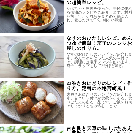
の超簡単レシピ。
かぼちゃと豚肉を使った、手軽に作れ
る煮物のレシピをご紹介します。材料
を切って、それらをまとめて鍋に入
れ、煮るだけでOK。細かい気遣…
なすのおひたしレシピ。めん
つゆで簡単！茄子のレンジお
浸しの作り方。
なすのおひたしのレシピをご紹介しま
す。めんつゆを使った人気の味付け
で、調理には電子レンジを使います。
茄子にラップをして2分ほど加熱…
肉巻きおにぎりのレシピ・作
り方。定番の本場宮崎風！
肉巻きおにぎりのレシピをご紹介しま
す。甘辛い味付けが食欲をそそる、食
べごたえのある一品です。ご飯をお肉
でしっかりと包み込むことで、…
古き良き天草の味！ぶたあえ