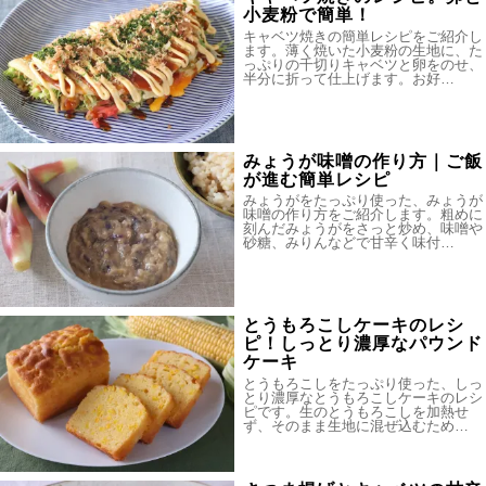
小麦粉で簡単！
キャベツ焼きの簡単レシピをご紹介し
ます。薄く焼いた小麦粉の生地に、た
っぷりの千切りキャベツと卵をのせ、
半分に折って仕上げます。お好…
みょうが味噌の作り方｜ご飯
が進む簡単レシピ
みょうがをたっぷり使った、みょうが
味噌の作り方をご紹介します。粗めに
刻んだみょうがをさっと炒め、味噌や
砂糖、みりんなどで甘辛く味付…
とうもろこしケーキのレシ
ピ！しっとり濃厚なパウンド
ケーキ
とうもろこしをたっぷり使った、しっ
とり濃厚なとうもろこしケーキのレシ
ピです。生のとうもろこしを加熱せ
ず、そのまま生地に混ぜ込むため…