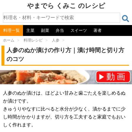
やまでら くみこ のレシピ
料理一覧
主菜
副菜
弁当
スイーツ
著者
ホーム
>
料理レシピ
>
人参
>
人参のぬか漬けの作り方｜漬け時間と切り方
のコツ
動画
チャンネル登録をお願いします！⇒
人参のぬか漬けは、ほどよい甘みと歯ごたえを楽しめるぬ
か漬けです。
きゅうりやなすに比べると水分が少なく、漬かるまでに少
し時間がかかりますが、切り方を工夫すると家庭でもおい
しく作れます。