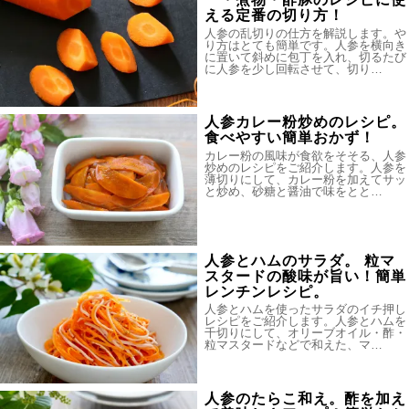
える定番の切り方！
人参の乱切りの仕方を解説します。や
り方はとても簡単です。人参を横向き
に置いて斜めに包丁を入れ、切るたび
に人参を少し回転させて、切り…
人参カレー粉炒めのレシピ。
食べやすい簡単おかず！
カレー粉の風味が食欲をそそる、人参
炒めのレシピをご紹介します。人参を
薄切りにして、カレー粉を加えてサッ
と炒め、砂糖と醤油で味をとと…
人参とハムのサラダ。 粒マ
スタードの酸味が旨い！簡単
レンチンレシピ。
人参とハムを使ったサラダのイチ押し
レシピをご紹介します。人参とハムを
千切りにして、オリーブオイル・酢・
粒マスタードなどで和えた、マ…
人参のたらこ和え。酢を加え