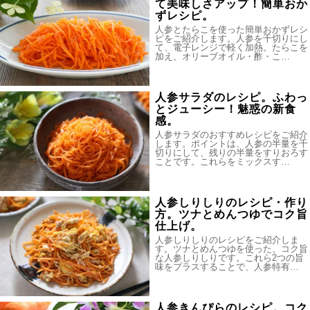
て美味しさアップ！簡単おか
ずレシピ。
人参とたらこを使った簡単おかずレシ
ピをご紹介します。人参を千切りにし
て、電子レンジで軽く加熱。たらこを
加え、オリーブオイル・酢・こ…
人参サラダのレシピ。ふわっ
とジューシー！魅惑の新食
感。
人参サラダのおすすめレシピをご紹介
します。ポイントは、人参の半量を千
切りにして、残りの半量をすりおろす
ことです。これらをミックスす…
人参しりしりのレシピ・作り
方。ツナとめんつゆでコク旨
仕上げ。
人参しりしりのレシピをご紹介しま
す。ツナとめんつゆを使った、コク旨
な人参しりしりです。これら2つの旨
味をプラスすることで、人参特有…
人参きんぴらのレシピ。コク