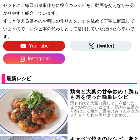
セプトに、毎日の食事作りに役立つレシピを、動画を交えながら分
かりやすく紹介しています。
ずっと使える基本のお料理の作り方を、心を込めて丁寧に解説して
いますので、レシピ本の代わりとして活用していただけたら幸いで
す。
YouTube
(twitter)
Instagram
最新レシピ
鶏肉と大葉の甘辛炒め！鶏も
も肉を使った簡単レシピ
鶏もも肉と大葉（青じそ）を使った、
甘辛炒めのレシピです。鶏肉を皮目か
ら香ばしく焼き、醤油とみりんを合わ
せた甘辛だれを照りよく絡めま…
キャベツ焼きのレシピ。卵と