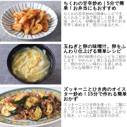
ちくわの甘辛炒め｜5分で簡
単！お弁当にもおすすめ
ちくわの甘辛炒めの簡単レシピです。
ちくわをごま油で香ばしく焼き、醤
油・みりん・砂糖を使った甘辛だれを
手早く絡めます。照りのあるたれ…
玉ねぎと卵の味噌汁。卵をふ
んわり仕上げる簡単レシピ
玉ねぎと卵の味噌汁のレシピをご紹介
します。やわらかく煮た玉ねぎの甘み
と、卵のやさしい味わいを楽しめる、
シンプルな味噌汁です。玉ねぎ…
ズッキーニとひき肉のオイス
ター炒め！15分で作れる簡単
おかず
ズッキーニとひき肉を使った、ご飯に
よく合うオイスター炒めのレシピで
す。ズッキーニは先に両面をこんがり
と焼き、いったん取り出すのがポ…