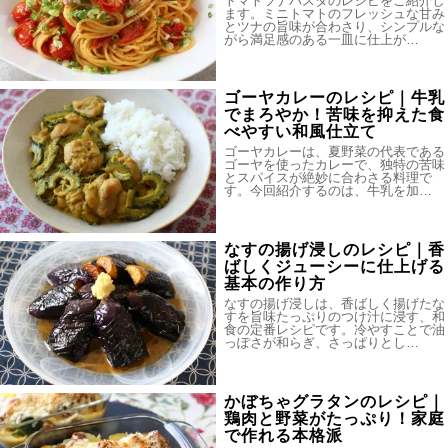
トマトツナパスタのレシピをご紹介し
ます。ミニトマトのフレッシュな甘み
とツナの旨味が合わさり、シンプルな
がら満足感のある一皿に仕上が…
ゴーヤカレーのレシピ｜牛乳
でまろやか！苦味を抑えた食
べやすい和風仕立て
ゴーヤカレーは、夏野菜の代表である
ゴーヤを使ったカレーで、独特の苦味
とスパイスが絶妙に合わさる料理で
す。今回紹介するのは、牛乳を加…
なすの揚げ浸しのレシピ｜香
ばしくジューシーに仕上げる
基本の作り方
なすの揚げ浸しは、香ばしく揚げたな
すを旨味たっぷりのつけ汁に浸す、和
食の定番レシピです。冷やすことで油
っぽさが和らぎ、さっぱりとし…
かぼちゃグラタンのレシピ｜
鶏肉と野菜がたっぷり！家庭
で作れる本格派