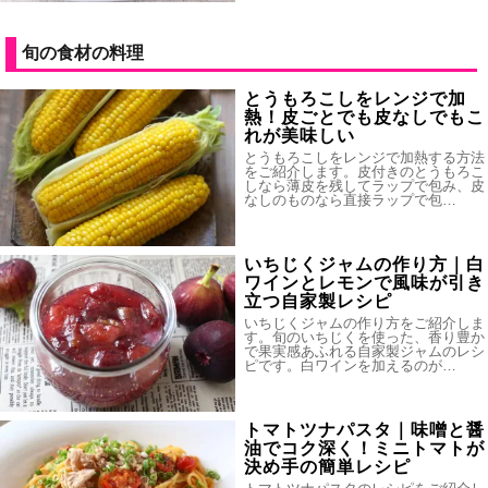
旬の食材の料理
とうもろこしをレンジで加
熱！皮ごとでも皮なしでもこ
れが美味しい
とうもろこしをレンジで加熱する方法
をご紹介します。皮付きのとうもろこ
しなら薄皮を残してラップで包み、皮
なしのものなら直接ラップで包…
いちじくジャムの作り方｜白
ワインとレモンで風味が引き
立つ自家製レシピ
いちじくジャムの作り方をご紹介しま
す。旬のいちじくを使った、香り豊か
で果実感あふれる自家製ジャムのレシ
ピです。白ワインを加えるのが…
トマトツナパスタ｜味噌と醤
油でコク深く！ミニトマトが
決め手の簡単レシピ