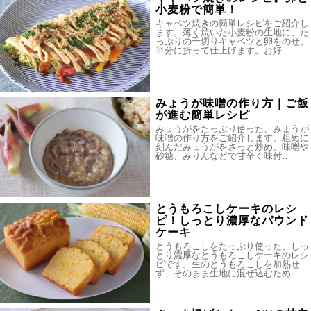
小麦粉で簡単！
キャベツ焼きの簡単レシピをご紹介し
ます。薄く焼いた小麦粉の生地に、た
っぷりの千切りキャベツと卵をのせ、
半分に折って仕上げます。お好…
みょうが味噌の作り方｜ご飯
が進む簡単レシピ
みょうがをたっぷり使った、みょうが
味噌の作り方をご紹介します。粗めに
刻んだみょうがをさっと炒め、味噌や
砂糖、みりんなどで甘辛く味付…
とうもろこしケーキのレシ
ピ！しっとり濃厚なパウンド
ケーキ
とうもろこしをたっぷり使った、しっ
とり濃厚なとうもろこしケーキのレシ
ピです。生のとうもろこしを加熱せ
ず、そのまま生地に混ぜ込むため…