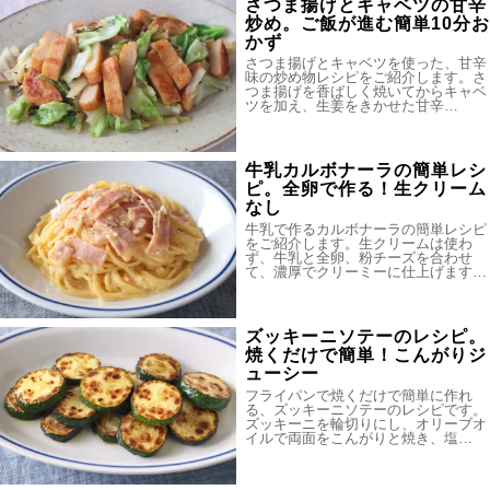
さつま揚げとキャベツの甘辛
炒め。ご飯が進む簡単10分お
かず
さつま揚げとキャベツを使った、甘辛
味の炒め物レシピをご紹介します。さ
つま揚げを香ばしく焼いてからキャベ
ツを加え、生姜をきかせた甘辛…
牛乳カルボナーラの簡単レシ
ピ。全卵で作る！生クリーム
なし
牛乳で作るカルボナーラの簡単レシピ
をご紹介します。生クリームは使わ
ず、牛乳と全卵、粉チーズを合わせ
て、濃厚でクリーミーに仕上げます…
ズッキーニソテーのレシピ。
焼くだけで簡単！こんがりジ
ューシー
フライパンで焼くだけで簡単に作れ
る、ズッキーニソテーのレシピです。
ズッキーニを輪切りにし、オリーブオ
イルで両面をこんがりと焼き、塩…