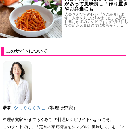
があって風味良し！作り置き
やお弁当にも
人参きんぴらのレシピをご紹介しま
す。人参を丸ごと1本使った、人気の
甘辛おかずのレシピです。細切りにし
て炒めた人参は適度に柔らかく、…
このサイトについて
著者
やまでらくみこ
（料理研究家）
料理研究家 やまでらくみこ の料理レシピサイトへようこそ。
このサイトでは、「定番の家庭料理をシンプルに美味しく」をコン