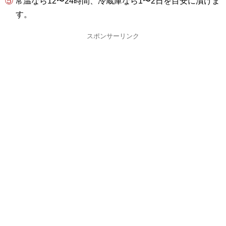
⑤ 常温なら12〜24時間、冷蔵庫なら1〜2日を目安に漬けま
す。
スポンサーリンク