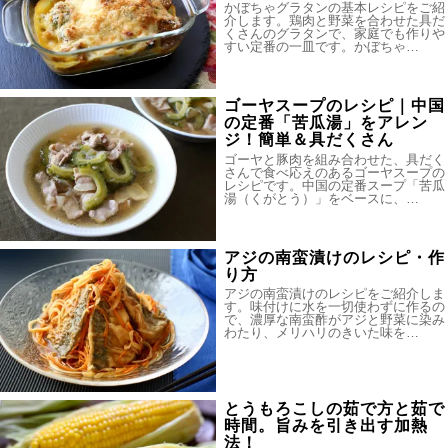
かぼちゃグラタンの基本レシピをご紹
介します。鶏肉と野菜を合わせた具だ
くさんのグラタンで、家庭でも作りや
すい定番の一皿です。かぼちゃ…
ゴーヤスープのレシピ｜中国
の定番「苦瓜湯」をアレン
ジ！簡単＆具だくさん
ゴーヤと豚肉を組み合わせた、具だく
さんで食べ応えのあるゴーヤスープの
レシピです。中国の定番スープ「苦瓜
湯（くがとう）」をベースに、…
アジの南蛮漬けのレシピ・作
り方
アジの南蛮漬けのレシピをご紹介しま
す。味付けに水を一切使わずに作るの
で、濃厚な南蛮酢がアジと野菜に染み
わたり、メリハリのきいた味を…
とうもろこしの茹で方と茹で
時間。旨みを引き出す加熱
法！