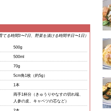
育てる時間3〜7日、野菜を漬ける時間半日〜1日）
500g
500ml
70g
5cm角1枚（約5g）
1本
両手1杯分（きゅうりやなすの切れ端、
人参の皮、キャベツの芯など）
2本