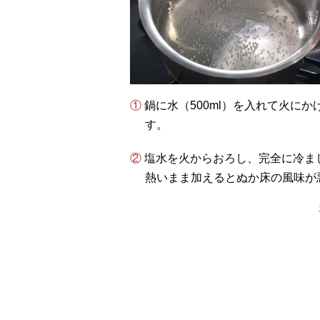
① 鍋に水（500ml）を入れて火にかけ、沸騰したら塩（70g）を加えてよく溶かしま
す。
② 塩水を火からおろし、完全に冷ま
熱いまま加えるとぬか床の風味が