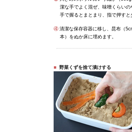
潔な手でよく混ぜ、味噌くらいの
手で握るとまとまり、指で押すと
④ 清潔な保存容器に移し、昆布（5cm角1枚：約5g）と、種を取り除いた赤唐辛子（1
本）をぬか床に埋めます。
野菜くずを捨て漬けする