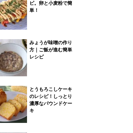
ピ。卵と小麦粉で簡
単！
みょうが味噌の作り
方｜ご飯が進む簡単
レシピ
とうもろこしケーキ
のレシピ！しっとり
濃厚なパウンドケー
キ