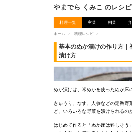
やまでら くみこ のレシピ
料理一覧
主菜
副菜
弁
ホーム
>
料理レシピ
>
基本のぬか漬けの作り方｜
漬け方
チャン
ぬか漬けは、米ぬかを使ったぬか床
きゅうり、なす、人参などの定番野
ど、いろいろな野菜を漬けられるの
はじめて作ると「ぬか床は難しそう