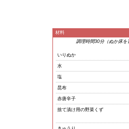
材料
調理時間30分（ぬか床を
いりぬか
水
塩
昆布
赤唐辛子
捨て漬け用の野菜くず
きゅうり