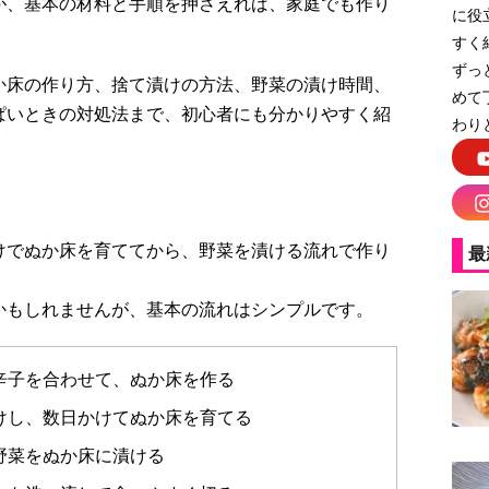
が、基本の材料と手順を押さえれば、家庭でも作り
に役
すく
ずっ
か床の作り方、捨て漬けの方法、野菜の漬け時間、
めて
ぱいときの対処法まで、初心者にも分かりやすく紹
わり
けでぬか床を育ててから、野菜を漬ける流れで作り
最
かもしれませんが、基本の流れはシンプルです。
辛子を合わせて、ぬか床を作る
けし、数日かけてぬか床を育てる
野菜をぬか床に漬ける