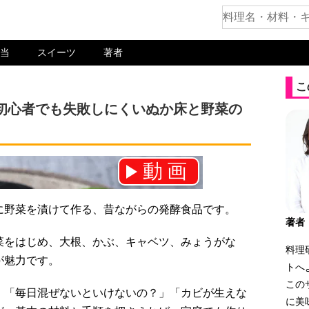
当
スイーツ
著者
こ
初心者でも失敗しにくいぬか床と野菜の
動画
ネル登録をお願いします！⇒
に野菜を漬けて作る、昔ながらの発酵食品です。
著者
菜をはじめ、大根、かぶ、キャベツ、みょうがな
料理
が魅力です。
トへ
この
」「毎日混ぜないといけないの？」「カビが生えな
に美