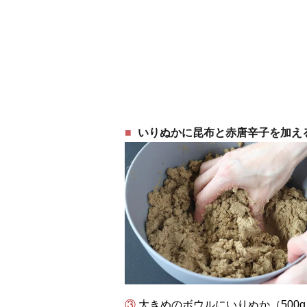
いりぬかに昆布と赤唐辛子を加え
③ 大きめのボウルにいりぬか（500g）を入れ、冷ました塩水を少しずつ加えながら清