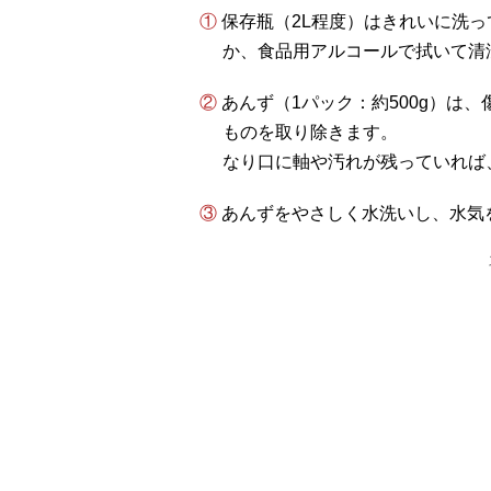
① 保存瓶（2L程度）はきれいに洗って乾かし、耐熱性のある瓶なら熱湯をまわしかける
か、食品用アルコールで拭いて清
② あんず（1パック：約500g）は、傷みのあるもの、やわらかすぎるもの、割れている
ものを取り除きます。
なり口に軸や汚れが残っていれば
③ あんずをやさしく水洗いし、水