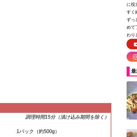
に役
すく
ずっ
めて
わり
最
調理時間15分（漬け込み期間を除く）
1パック（約500g）