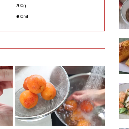
200g
900ml