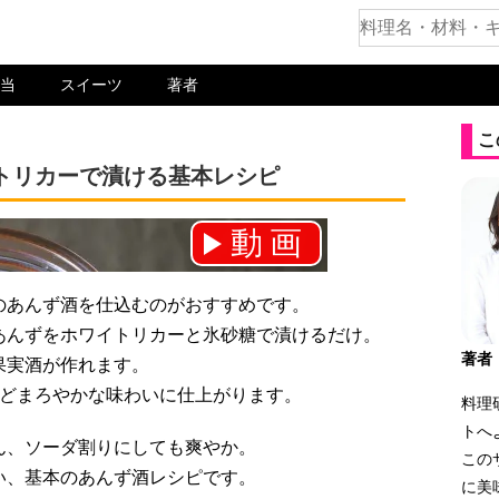
当
スイーツ
著者
こ
トリカーで漬ける基本レシピ
動画
ネル登録をお願いします！⇒
のあんず酒を仕込むのがおすすめです。
あんずをホワイトリカーと氷砂糖で漬けるだけ。
著者
果実酒が作れます。
ほどまろやかな味わいに仕上がります。
料理
トへ
ん、ソーダ割りにしても爽やか。
この
い、基本のあんず酒レシピです。
に美