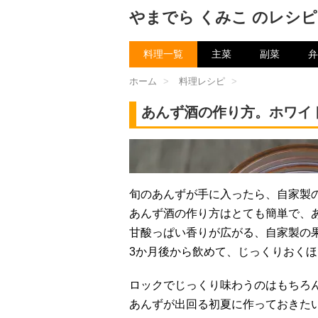
やまでら くみこ のレシピ
料理一覧
主菜
副菜
弁
ホーム
>
料理レシピ
>
あんず酒の作り方。ホワイ
チャン
旬のあんずが手に入ったら、自家製
あんず酒の作り方はとても簡単で、
甘酸っぱい香りが広がる、自家製の
3か月後から飲めて、じっくりおく
ロックでじっくり味わうのはもちろ
あんずが出回る初夏に作っておきた