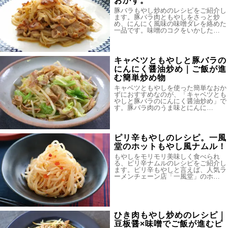
おかず。
豚バラもやし炒めのレシピをご紹介し
ます。豚バラ肉ともやしをさっと炒
め、にんにく風味の味噌ダレを絡めた
一品です。味噌のコクをいかした…
キャベツともやしと豚バラの
にんにく醤油炒め｜ご飯が進
む簡単炒め物
キャベツともやしを使った簡単なおか
ずにおすすめなのが、「キャベツとも
やしと豚バラのにんにく醤油炒め」で
す。豚バラ肉のうま味とにんに…
ピリ辛もやしのレシピ。一風
堂のホットもやし風ナムル！
もやしをモリモリ美味しく食べられ
る、ピリ辛ナムルのレシピをご紹介し
ます。ピリ辛もやしと言えば、人気ラ
ーメンチェーン店「一風堂」のホ…
ひき肉もやし炒めのレシピ｜
豆板醤×味噌でご飯が進むピ