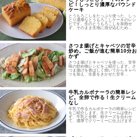
ピ！しっとり濃厚なパウンド
ケーキ
とうもろこしをたっぷり使った、しっ
とり濃厚なとうもろこしケーキのレシ
ピです。生のとうもろこしを加熱せ
ず、そのまま生地に混ぜ込むため…
さつま揚げとキャベツの甘辛
炒め。ご飯が進む簡単10分お
かず
さつま揚げとキャベツを使った、甘辛
味の炒め物レシピをご紹介します。さ
つま揚げを香ばしく焼いてからキャベ
ツを加え、生姜をきかせた甘辛…
牛乳カルボナーラの簡単レシ
ピ。全卵で作る！生クリーム
なし
牛乳で作るカルボナーラの簡単レシピ
をご紹介します。生クリームは使わ
ず、牛乳と全卵、粉チーズを合わせ
て、濃厚でクリーミーに仕上げます…