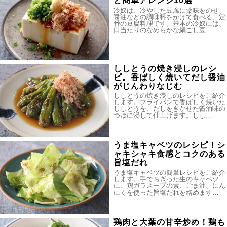
と簡単アレンジ10選
冷奴は、冷やした豆腐に薬味をのせ、
醤油などの調味料をかけて食べる、定
番の豆腐料理です。基本の冷奴には、
口当たりのなめらかな絹ごし豆…
ししとうの焼き浸しのレシ
ピ。香ばしく焼いてだし醤油
がじんわりなじむ
ししとうの焼き浸しのレシピをご紹介
します。フライパンで香ばしく焼いた
ししとうを、だしをきかせた醤油味の
つゆに浸して仕上げます。しし…
うま塩キャベツのレシピ！シ
ャキシャキ食感とコクのある
旨塩だれ
うま塩キャベツの簡単レシピをご紹介
します。手でちぎった生のキャベツ
に、鶏ガラスープの素、ごま油、にん
にくを使った旨塩だれを絡めます…
鶏肉と大葉の甘辛炒め！鶏も