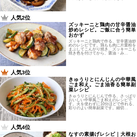
人気2位
ズッキーニと鶏肉の甘辛醤油
炒めレシピ。ご飯に合う簡単
おかず
ズッキーニと鶏肉で作る、甘辛醤油炒
めのレシピです。鶏もも肉に片栗粉を
まぶしてこんがり焼き、ズッキーニも
焼き色を付けてから、醤油・み…
人気3位
きゅうりとにんじんの中華風
ごま和え。ごま油香る簡単副
菜レシピ
きゅうりとにんじんで作る、さっぱり
おいしい中華風ごま和えのレシピで
す。火を使わずに10分ほどで作れる、
彩りのよい簡単副菜です。細切…
人気4位
なすの素揚げレシピ｜大根お