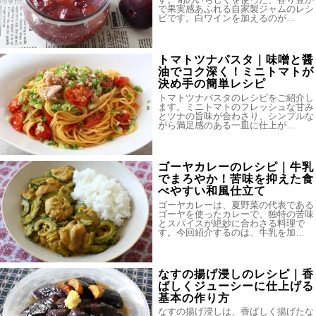
で果実感あふれる自家製ジャムのレシ
ピです。白ワインを加えるのが…
トマトツナパスタ｜味噌と醤
油でコク深く！ミニトマトが
決め手の簡単レシピ
トマトツナパスタのレシピをご紹介し
ます。ミニトマトのフレッシュな甘み
とツナの旨味が合わさり、シンプルな
がら満足感のある一皿に仕上が…
ゴーヤカレーのレシピ｜牛乳
でまろやか！苦味を抑えた食
べやすい和風仕立て
ゴーヤカレーは、夏野菜の代表である
ゴーヤを使ったカレーで、独特の苦味
とスパイスが絶妙に合わさる料理で
す。今回紹介するのは、牛乳を加…
なすの揚げ浸しのレシピ｜香
ばしくジューシーに仕上げる
基本の作り方
なすの揚げ浸しは、香ばしく揚げたな