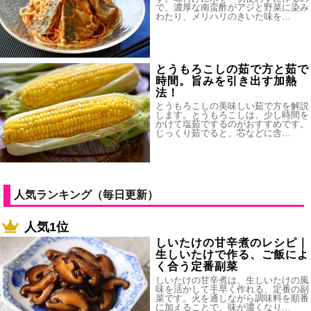
で、濃厚な南蛮酢がアジと野菜に染み
わたり、メリハリのきいた味を…
とうもろこしの茹で方と茹で
時間。旨みを引き出す加熱
法！
とうもろこしの美味しい茹で方を解説
します。とうもろこしは、少し時間を
かけて塩茹でするのがおすすめです。
じっくり茹でると、芯などに含…
人気ランキング（毎日更新）
人気1位
しいたけの甘辛煮のレシピ｜
生しいたけで作る、ご飯によ
く合う定番副菜
しいたけの甘辛煮は、生しいたけの風
味を活かして手早く作れる、定番の副
菜です。火を通しながら調味料を順番
に加えることで、味が濃くなり…