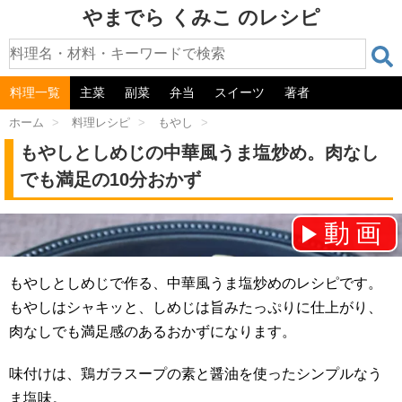
やまでら くみこ のレシピ
料理一覧
主菜
副菜
弁当
スイーツ
著者
ホーム
>
料理レシピ
>
もやし
>
もやしとしめじの中華風うま塩炒め。肉なし
でも満足の10分おかず
動画
チャンネル登録をお願いします！⇒
もやしとしめじで作る、中華風うま塩炒めのレシピです。
もやしはシャキッと、しめじは旨みたっぷりに仕上がり、
肉なしでも満足感のあるおかずになります。
味付けは、鶏ガラスープの素と醤油を使ったシンプルなう
ま塩味。