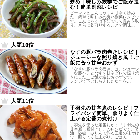
炒め｜味しみ抜群でご飯が進
む！簡単副菜レシピ
ピーマンとこんにゃくを甘辛く炒め
た、簡単で味しみの良い副菜レシピで
す。こんにゃくは下茹でして臭みを取
り、さらに乾煎りすることで調味…
人気10位
なすの豚バラ肉巻きレシピ｜
ジューシーな照り焼き風！ご
飯に合う甘辛おかず
「なすの豚バラ肉巻き」は、ジューシ
ーな豚バラとなすを甘辛ダレで照り焼
きにした、ご飯が進むおかずです。
レンジで下ごしらえしたなすを…
人気11位
手羽先の甘辛煮のレシピ｜フ
ライパンで簡単、照りよく仕
上がる定番の煮付け
手羽先を使った定番おかず「手羽先の
甘辛煮（煮付け）」のレシピです。醤
油・砂糖・みりんで作る王道の味付け
で、照りよく仕上がり、ごはん…