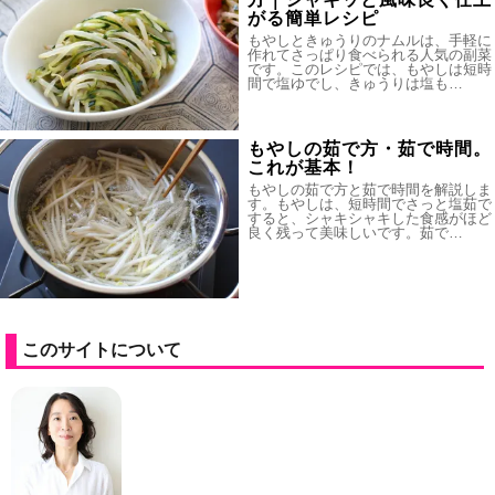
がる簡単レシピ
もやしときゅうりのナムルは、手軽に
作れてさっぱり食べられる人気の副菜
です。このレシピでは、もやしは短時
間で塩ゆでし、きゅうりは塩も…
もやしの茹で方・茹で時間。
これが基本！
もやしの茹で方と茹で時間を解説しま
す。もやしは、短時間でさっと塩茹で
すると、シャキシャキした食感がほど
良く残って美味しいです。茹で…
このサイトについて