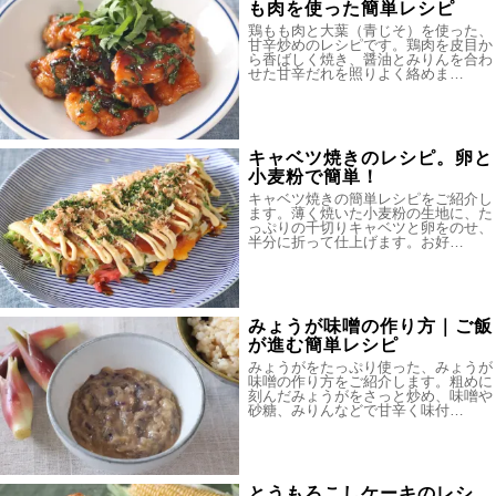
も肉を使った簡単レシピ
鶏もも肉と大葉（青じそ）を使った、
甘辛炒めのレシピです。鶏肉を皮目か
ら香ばしく焼き、醤油とみりんを合わ
せた甘辛だれを照りよく絡めま…
キャベツ焼きのレシピ。卵と
小麦粉で簡単！
キャベツ焼きの簡単レシピをご紹介し
ます。薄く焼いた小麦粉の生地に、た
っぷりの千切りキャベツと卵をのせ、
半分に折って仕上げます。お好…
みょうが味噌の作り方｜ご飯
が進む簡単レシピ
みょうがをたっぷり使った、みょうが
味噌の作り方をご紹介します。粗めに
刻んだみょうがをさっと炒め、味噌や
砂糖、みりんなどで甘辛く味付…
とうもろこしケーキのレシ