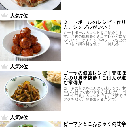
人気7位
ミートボールのレシピ・作り
方。シンプルがいい！
ミートボールのレシピをご紹介しま
す。お肉の風味を引き出すレシピにな
っていて、ケチャップやソースなどの
いつもの調味料を使って、特別感…
人気8位
ゴーヤの佃煮レシピ｜苦味ほ
んのり風味抜群！ごはんが進
む常備菜
ゴーヤの苦味をほんのり残しつつ、甘
辛い味付けで食べやすく仕上げた「ゴ
ーヤの佃煮」のレシピです。下茹でで
アクを取り、酢を加えることで…
人気9位
ピーマンとこんにゃくの甘辛