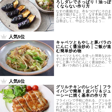
ろしダレでさっぱり！油っぽ
くならない作り方
なすの素揚げは、衣をつけずにそのま
ま油で揚げることで、なす本来の甘み
とジューシーさを引き出せる一品。外
は香ばしく、中はとろけるよう…
人気5位
キャベツともやしと豚バラの
にんにく醤油炒め｜ご飯が進
む簡単炒め物
キャベツともやしを使った簡単なおか
ずにおすすめなのが、「キャベツとも
やしと豚バラのにんにく醤油炒め」で
す。豚バラ肉のうま味とにんに…
人気6位
グリルチキンのレシピ｜フラ
イパンで簡単！皮パリ＆ジュ
ーシーに焼く基本の作り方
フライパンで手軽に作れる、グリルチ
キンの基本レシピです。オーブンを使
わず、皮をパリッと焼き上げます。材
料は鶏もも肉と塩こしょう、に…