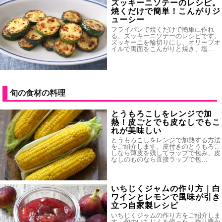
ズッキーニソテーのレシピ。
焼くだけで簡単！こんがりジ
ューシー
フライパンで焼くだけで簡単に作れ
る、ズッキーニソテーのレシピです。
ズッキーニを輪切りにし、オリーブオ
イルで両面をこんがりと焼き、塩…
旬の食材の料理
とうもろこしをレンジで加
熱！皮ごとでも皮なしでもこ
れが美味しい
とうもろこしをレンジで加熱する方法
をご紹介します。皮付きのとうもろこ
しなら薄皮を残してラップで包み、皮
なしのものなら直接ラップで包…
いちじくジャムの作り方｜白
ワインとレモンで風味が引き
立つ自家製レシピ
いちじくジャムの作り方をご紹介しま
す。旬のいちじくを使った、香り豊か