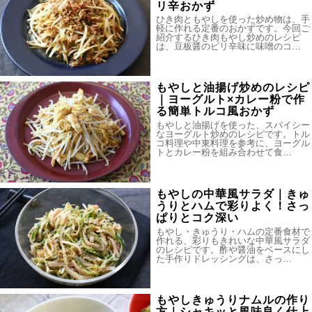
リ辛おかず
ひき肉ともやしを使った炒め物は、手
軽に作れる定番のおかずです。今回ご
紹介するひき肉もやし炒めのレシピ
は、豆板醤のピリ辛味に味噌のコ…
もやしと油揚げ炒めのレシピ
｜ヨーグルト×カレー粉で作
る簡単トルコ風おかず
もやしと油揚げを使った、スパイシー
なヨーグルト炒めのレシピです。トル
コ料理や中東料理を参考に、ヨーグル
トとカレー粉を組み合わせて食…
もやしの中華風サラダ｜きゅ
うりとハムで彩りよく！さっ
ぱりとコク深い
もやし・きゅうり・ハムの定番食材で
作れる、彩りもきれいな中華風サラダ
のレシピです。酢や醤油をベースにし
た手作りドレッシングは、さっ…
もやしきゅうりナムルの作り
方｜シャキッと風味良く仕上