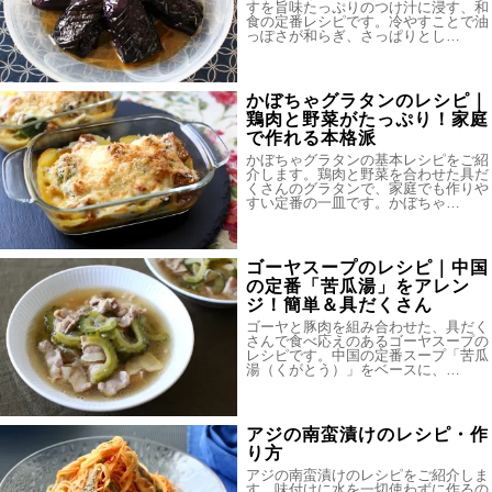
すを旨味たっぷりのつけ汁に浸す、和
食の定番レシピです。冷やすことで油
っぽさが和らぎ、さっぱりとし…
かぼちゃグラタンのレシピ｜
鶏肉と野菜がたっぷり！家庭
で作れる本格派
かぼちゃグラタンの基本レシピをご紹
介します。鶏肉と野菜を合わせた具だ
くさんのグラタンで、家庭でも作りや
すい定番の一皿です。かぼちゃ…
ゴーヤスープのレシピ｜中国
の定番「苦瓜湯」をアレン
ジ！簡単＆具だくさん
ゴーヤと豚肉を組み合わせた、具だく
さんで食べ応えのあるゴーヤスープの
レシピです。中国の定番スープ「苦瓜
湯（くがとう）」をベースに、…
アジの南蛮漬けのレシピ・作
り方
アジの南蛮漬けのレシピをご紹介しま
す。味付けに水を一切使わずに作るの