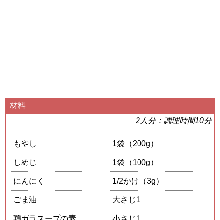
材料
2人分：調理時間10分
もやし
1袋（200g）
しめじ
1袋（100g）
にんにく
1/2かけ（3g）
ごま油
大さじ1
鶏ガラスープの素
小さじ1