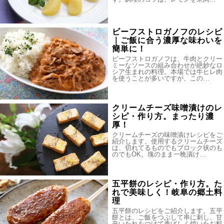
ビーフストロガノフのレシピ
｜ご飯に合う濃厚な味わいを
簡単に！
ビーフストロガノフは、牛肉とクリー
ミーなソースの組み合わせが絶妙なロ
シア生まれの料理。本場では牛ヒレ肉
を使うことが多いですが、この…
クリームチーズ味噌漬けのレ
シピ・作り方。まったり濃
厚！
クリームチーズの味噌漬けレシピをご
紹介します。使用するクリームチーズ
は、切れてるものでもブロック状のも
のでもOK。塊のまま一晩漬け…
五平餅のレシピ・作り方。た
れで美味しく！岐阜の郷土料
理
五平餅のレシピをご紹介します。五平
餅とは、ご飯をつぶして串に刺し、甘
辛いたれをつけて香ばしく焼いたお料