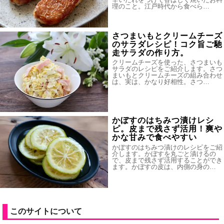
理のこと。江戸時代から食べら…
さつまいもとクリームチーズ
のサラダレシピ！コク旨ご馳
走サラダの作り方。
クリームチーズを使った、さつまいも
サラダのレシピをご紹介します。さつ
まいもとクリームチーズの組み合わせ
は、実は、かなり好相性。さつ…
かぼすのはちみつ漬けレシ
ピ。皮まで残さず活用！爽や
かな甘みで食べやすい
かぼすのはちみつ漬けのレシピをご紹
介します。かぼすを丸ごと漬けるの
で、皮まで残さず活用することができ
ます。かぼすの皮は、内側の身の…
このサイトについて