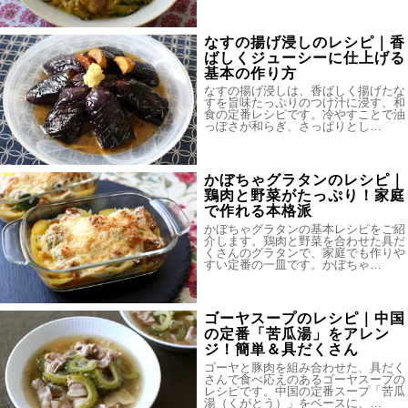
なすの揚げ浸しのレシピ｜香
ばしくジューシーに仕上げる
基本の作り方
なすの揚げ浸しは、香ばしく揚げたな
すを旨味たっぷりのつけ汁に浸す、和
食の定番レシピです。冷やすことで油
っぽさが和らぎ、さっぱりとし…
かぼちゃグラタンのレシピ｜
鶏肉と野菜がたっぷり！家庭
で作れる本格派
かぼちゃグラタンの基本レシピをご紹
介します。鶏肉と野菜を合わせた具だ
くさんのグラタンで、家庭でも作りや
すい定番の一皿です。かぼちゃ…
ゴーヤスープのレシピ｜中国
の定番「苦瓜湯」をアレン
ジ！簡単＆具だくさん
ゴーヤと豚肉を組み合わせた、具だく
さんで食べ応えのあるゴーヤスープの
レシピです。中国の定番スープ「苦瓜
湯（くがとう）」をベースに、…