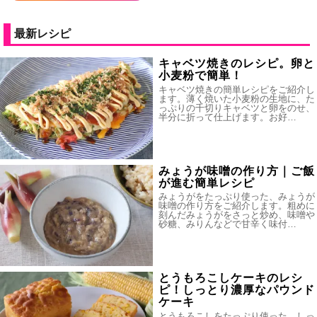
最新レシピ
キャベツ焼きのレシピ。卵と
小麦粉で簡単！
キャベツ焼きの簡単レシピをご紹介し
ます。薄く焼いた小麦粉の生地に、た
っぷりの千切りキャベツと卵をのせ、
半分に折って仕上げます。お好…
みょうが味噌の作り方｜ご飯
が進む簡単レシピ
みょうがをたっぷり使った、みょうが
味噌の作り方をご紹介します。粗めに
刻んだみょうがをさっと炒め、味噌や
砂糖、みりんなどで甘辛く味付…
とうもろこしケーキのレシ
ピ！しっとり濃厚なパウンド
ケーキ
とうもろこしをたっぷり使った、しっ