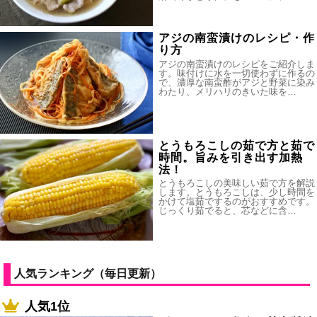
アジの南蛮漬けのレシピ・作
り方
アジの南蛮漬けのレシピをご紹介しま
す。味付けに水を一切使わずに作るの
で、濃厚な南蛮酢がアジと野菜に染み
わたり、メリハリのきいた味を…
とうもろこしの茹で方と茹で
時間。旨みを引き出す加熱
法！
とうもろこしの美味しい茹で方を解説
します。とうもろこしは、少し時間を
かけて塩茹でするのがおすすめです。
じっくり茹でると、芯などに含…
人気ランキング（毎日更新）
人気1位