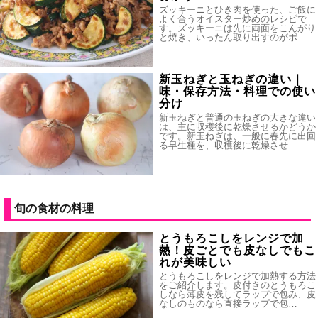
ズッキーニとひき肉を使った、ご飯に
よく合うオイスター炒めのレシピで
す。ズッキーニは先に両面をこんがり
と焼き、いったん取り出すのがポ…
新玉ねぎと玉ねぎの違い｜
味・保存方法・料理での使い
分け
新玉ねぎと普通の玉ねぎの大きな違い
は、主に収穫後に乾燥させるかどうか
です。新玉ねぎは、一般に春先に出回
る早生種を、収穫後に乾燥させ…
旬の食材の料理
とうもろこしをレンジで加
熱！皮ごとでも皮なしでもこ
れが美味しい
とうもろこしをレンジで加熱する方法
をご紹介します。皮付きのとうもろこ
しなら薄皮を残してラップで包み、皮
なしのものなら直接ラップで包…