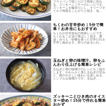
フライパンで焼くだけで簡単に作れ
る、ズッキーニソテーのレシピです。
ズッキーニを輪切りにし、オリーブオ
イルで両面をこんがりと焼き、塩…
ちくわの甘辛炒め｜5分で簡
単！お弁当にもおすすめ
ちくわの甘辛炒めの簡単レシピです。
ちくわをごま油で香ばしく焼き、醤
油・みりん・砂糖を使った甘辛だれを
手早く絡めます。照りのあるたれ…
玉ねぎと卵の味噌汁。卵をふ
んわり仕上げる簡単レシピ
玉ねぎと卵の味噌汁のレシピをご紹介
します。やわらかく煮た玉ねぎの甘み
と、卵のやさしい味わいを楽しめる、
シンプルな味噌汁です。玉ねぎ…
ズッキーニとひき肉のオイス
ター炒め！15分で作れる簡単
おかず