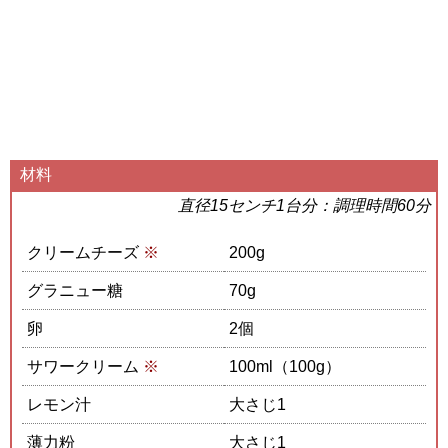
材料
直径15センチ1台分：調理時間60分
クリームチーズ
※
200g
グラニュー糖
70g
卵
2個
サワークリーム
※
100ml（100g）
レモン汁
大さじ1
薄力粉
大さじ1