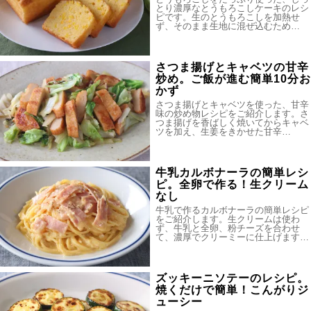
とり濃厚なとうもろこしケーキのレシ
ピです。生のとうもろこしを加熱せ
ず、そのまま生地に混ぜ込むため…
さつま揚げとキャベツの甘辛
炒め。ご飯が進む簡単10分お
かず
さつま揚げとキャベツを使った、甘辛
味の炒め物レシピをご紹介します。さ
つま揚げを香ばしく焼いてからキャベ
ツを加え、生姜をきかせた甘辛…
牛乳カルボナーラの簡単レシ
ピ。全卵で作る！生クリーム
なし
牛乳で作るカルボナーラの簡単レシピ
をご紹介します。生クリームは使わ
ず、牛乳と全卵、粉チーズを合わせ
て、濃厚でクリーミーに仕上げます…
ズッキーニソテーのレシピ。
焼くだけで簡単！こんがりジ
ューシー