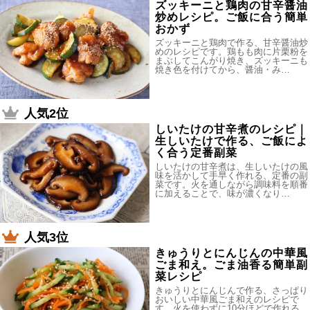
ズッキーニと鶏肉の甘辛醤油
炒めレシピ。ご飯に合う簡単
おかず
ズッキーニと鶏肉で作る、甘辛醤油炒
めのレシピです。鶏もも肉に片栗粉を
まぶしてこんがり焼き、ズッキーニも
焼き色を付けてから、醤油・み…
人気2位
しいたけの甘辛煮のレシピ｜
生しいたけで作る、ご飯によ
く合う定番副菜
しいたけの甘辛煮は、生しいたけの風
味を活かして手早く作れる、定番の副
菜です。火を通しながら調味料を順番
に加えることで、味が濃くなり…
人気3位
きゅうりとにんじんの中華風
ごま和え。ごま油香る簡単副
菜レシピ
きゅうりとにんじんで作る、さっぱり
おいしい中華風ごま和えのレシピで
す。火を使わずに10分ほどで作れる、