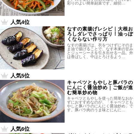
彩りのよい簡単副菜です。細切…
人気4位
なすの素揚げレシピ｜大根お
ろしダレでさっぱり！油っぽ
くならない作り方
なすの素揚げは、衣をつけずにそのま
ま油で揚げることで、なす本来の甘み
とジューシーさを引き出せる一品。外
は香ばしく、中はとろけるよう…
人気5位
キャベツともやしと豚バラの
にんにく醤油炒め｜ご飯が進
む簡単炒め物
キャベツともやしを使った簡単なおか
ずにおすすめなのが、「キャベツとも
やしと豚バラのにんにく醤油炒め」で
す。豚バラ肉のうま味とにんに…
人気6位