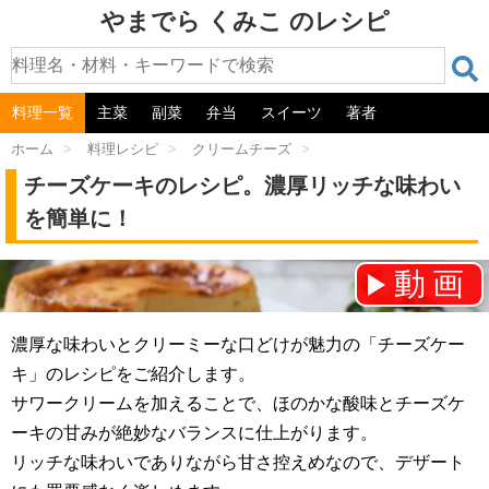
やまでら くみこ のレシピ
料理一覧
主菜
副菜
弁当
スイーツ
著者
ホーム
>
料理レシピ
>
クリームチーズ
>
チーズケーキのレシピ。濃厚リッチな味わい
を簡単に！
動画
チャンネル登録をお願いします！⇒
濃厚な味わいとクリーミーな口どけが魅力の「チーズケー
キ」のレシピをご紹介します。
サワークリームを加えることで、ほのかな酸味とチーズケ
ーキの甘みが絶妙なバランスに仕上がります。
リッチな味わいでありながら甘さ控えめなので、デザート