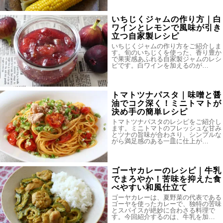
いちじくジャムの作り方｜白
ワインとレモンで風味が引き
立つ自家製レシピ
いちじくジャムの作り方をご紹介しま
す。旬のいちじくを使った、香り豊か
で果実感あふれる自家製ジャムのレシ
ピです。白ワインを加えるのが…
トマトツナパスタ｜味噌と醤
油でコク深く！ミニトマトが
決め手の簡単レシピ
トマトツナパスタのレシピをご紹介し
ます。ミニトマトのフレッシュな甘み
とツナの旨味が合わさり、シンプルな
がら満足感のある一皿に仕上が…
ゴーヤカレーのレシピ｜牛乳
でまろやか！苦味を抑えた食
べやすい和風仕立て
ゴーヤカレーは、夏野菜の代表である
ゴーヤを使ったカレーで、独特の苦味
とスパイスが絶妙に合わさる料理で
す。今回紹介するのは、牛乳を加…