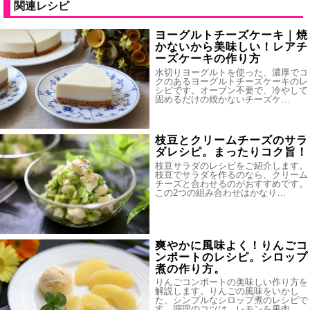
関連レシピ
ヨーグルトチーズケーキ｜焼
かないから美味しい！レアチ
ーズケーキの作り方
水切りヨーグルトを使った、濃厚でコ
クのあるヨーグルトチーズケーキのレ
シピです。オーブン不要で、冷やして
固めるだけの焼かないチーズケ…
枝豆とクリームチーズのサラ
ダレシピ。まったりコク旨！
枝豆サラダのレシピをご紹介します。
枝豆でサラダを作るのなら、クリーム
チーズと合わせるのがおすすめです。
この2つの組み合わせはかなり…
爽やかに風味よく！りんごコ
ンポートのレシピ。シロップ
煮の作り方。
りんごコンポートの美味しい作り方を
解説します。りんごの風味をいかし
た、シンプルなシロップ煮のレシピで
す。調理のコツは、レモンを果肉…