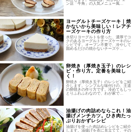
ン店「牛角」の人気メニュー風…
ヨーグルトチーズケーキ｜焼
かないから美味しい！レアチ
ーズケーキの作り方
水切りヨーグルトを使った、濃厚でコ
クのあるヨーグルトチーズケーキのレ
シピです。オーブン不要で、冷やして
固めるだけの焼かないチーズケ…
卵焼き（厚焼き玉子）のレシ
ピ・作り方。定番を美味し
く！
卵焼き（厚焼き玉子）のレシピをご紹
介します。シンプルな味付けの、王道
の卵焼きの作り方です。冷めてもしっ
とりふわふわなので、わが家で…
油揚げの肉詰めならこれ！油
揚げメンチカツ。ひき肉たっ
ぷりおかずレシピ
油揚げを使った肉詰めレシピをご紹介
します。油揚げを衣に見立てて、その