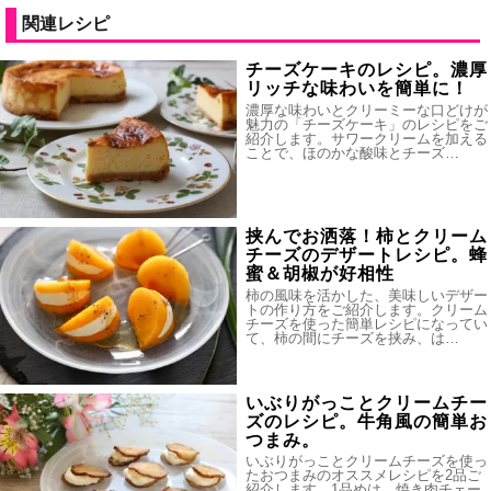
関連レシピ
チーズケーキのレシピ。濃厚
リッチな味わいを簡単に！
濃厚な味わいとクリーミーな口どけが
魅力の「チーズケーキ」のレシピをご
紹介します。サワークリームを加える
ことで、ほのかな酸味とチーズ…
挟んでお洒落！柿とクリーム
チーズのデザートレシピ。蜂
蜜＆胡椒が好相性
柿の風味を活かした、美味しいデザー
トの作り方をご紹介します。クリーム
チーズを使った簡単レシピになってい
て、柿の間にチーズを挟み、は…
いぶりがっことクリームチー
ズのレシピ。牛角風の簡単お
つまみ。
いぶりがっことクリームチーズを使っ
たおつまみのオススメレシピを2品ご
紹介します。1品めは、焼き肉チェー