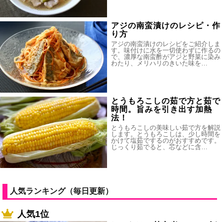
アジの南蛮漬けのレシピ・作
り方
アジの南蛮漬けのレシピをご紹介しま
す。味付けに水を一切使わずに作るの
で、濃厚な南蛮酢がアジと野菜に染み
わたり、メリハリのきいた味を…
とうもろこしの茹で方と茹で
時間。旨みを引き出す加熱
法！
とうもろこしの美味しい茹で方を解説
します。とうもろこしは、少し時間を
かけて塩茹でするのがおすすめです。
じっくり茹でると、芯などに含…
人気ランキング（毎日更新）
人気1位