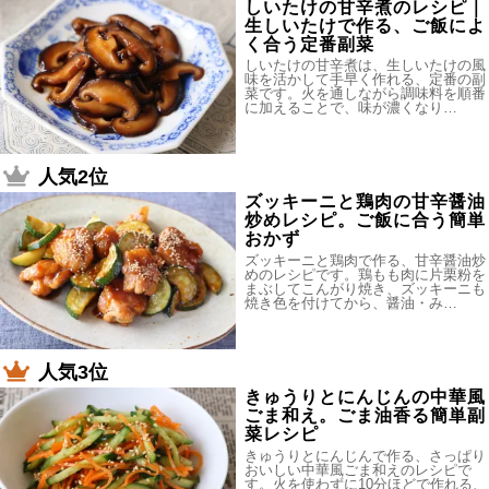
しいたけの甘辛煮のレシピ｜
生しいたけで作る、ご飯によ
く合う定番副菜
しいたけの甘辛煮は、生しいたけの風
味を活かして手早く作れる、定番の副
菜です。火を通しながら調味料を順番
に加えることで、味が濃くなり…
人気2位
ズッキーニと鶏肉の甘辛醤油
炒めレシピ。ご飯に合う簡単
おかず
ズッキーニと鶏肉で作る、甘辛醤油炒
めのレシピです。鶏もも肉に片栗粉を
まぶしてこんがり焼き、ズッキーニも
焼き色を付けてから、醤油・み…
人気3位
きゅうりとにんじんの中華風
ごま和え。ごま油香る簡単副
菜レシピ
きゅうりとにんじんで作る、さっぱり
おいしい中華風ごま和えのレシピで
す。火を使わずに10分ほどで作れる、