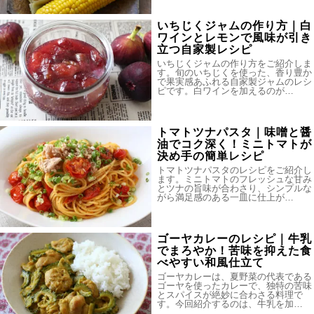
いちじくジャムの作り方｜白
ワインとレモンで風味が引き
立つ自家製レシピ
いちじくジャムの作り方をご紹介しま
す。旬のいちじくを使った、香り豊か
で果実感あふれる自家製ジャムのレシ
ピです。白ワインを加えるのが…
トマトツナパスタ｜味噌と醤
油でコク深く！ミニトマトが
決め手の簡単レシピ
トマトツナパスタのレシピをご紹介し
ます。ミニトマトのフレッシュな甘み
とツナの旨味が合わさり、シンプルな
がら満足感のある一皿に仕上が…
ゴーヤカレーのレシピ｜牛乳
でまろやか！苦味を抑えた食
べやすい和風仕立て
ゴーヤカレーは、夏野菜の代表である
ゴーヤを使ったカレーで、独特の苦味
とスパイスが絶妙に合わさる料理で
す。今回紹介するのは、牛乳を加…