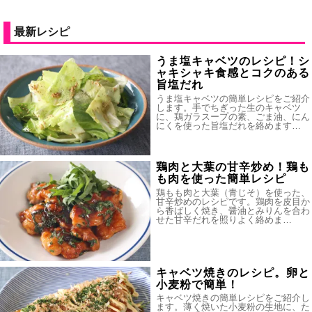
最新レシピ
うま塩キャベツのレシピ！シ
ャキシャキ食感とコクのある
旨塩だれ
うま塩キャベツの簡単レシピをご紹介
します。手でちぎった生のキャベツ
に、鶏ガラスープの素、ごま油、にん
にくを使った旨塩だれを絡めます…
鶏肉と大葉の甘辛炒め！鶏も
も肉を使った簡単レシピ
鶏もも肉と大葉（青じそ）を使った、
甘辛炒めのレシピです。鶏肉を皮目か
ら香ばしく焼き、醤油とみりんを合わ
せた甘辛だれを照りよく絡めま…
キャベツ焼きのレシピ。卵と
小麦粉で簡単！
キャベツ焼きの簡単レシピをご紹介し
ます。薄く焼いた小麦粉の生地に、た