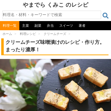
やまでら くみこ のレシピ
料理一覧
主菜
副菜
弁当
スイーツ
著者
ホーム
>
料理レシピ
>
クリームチーズ
>
クリームチーズ味噌漬けのレシピ・作り方。
まったり濃厚！