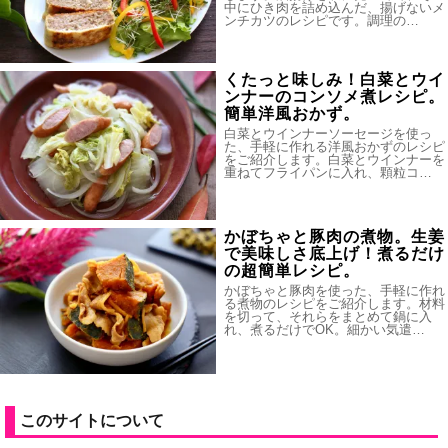
中にひき肉を詰め込んだ、揚げないメ
ンチカツのレシピです。調理の…
くたっと味しみ！白菜とウイ
ンナーのコンソメ煮レシピ。
簡単洋風おかず。
白菜とウインナーソーセージを使っ
た、手軽に作れる洋風おかずのレシピ
をご紹介します。白菜とウインナーを
重ねてフライパンに入れ、顆粒コ…
かぼちゃと豚肉の煮物。生姜
で美味しさ底上げ！煮るだけ
の超簡単レシピ。
かぼちゃと豚肉を使った、手軽に作れ
る煮物のレシピをご紹介します。材料
を切って、それらをまとめて鍋に入
れ、煮るだけでOK。細かい気遣…
このサイトについて