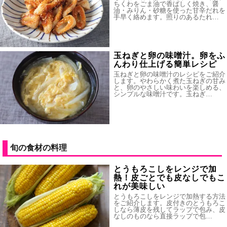
ちくわをごま油で香ばしく焼き、醤
油・みりん・砂糖を使った甘辛だれを
手早く絡めます。照りのあるたれ…
玉ねぎと卵の味噌汁。卵をふ
んわり仕上げる簡単レシピ
玉ねぎと卵の味噌汁のレシピをご紹介
します。やわらかく煮た玉ねぎの甘み
と、卵のやさしい味わいを楽しめる、
シンプルな味噌汁です。玉ねぎ…
旬の食材の料理
とうもろこしをレンジで加
熱！皮ごとでも皮なしでもこ
れが美味しい
とうもろこしをレンジで加熱する方法
をご紹介します。皮付きのとうもろこ
しなら薄皮を残してラップで包み、皮
なしのものなら直接ラップで包…