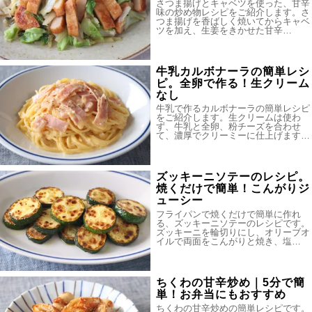
さつま揚げとキャベツを使った、甘辛
味の炒め物レシピをご紹介します。さ
つま揚げを香ばしく焼いてからキャベ
ツを加え、生姜をきかせた甘辛…
牛乳カルボナーラの簡単レシ
ピ。全卵で作る！生クリーム
なし
牛乳で作るカルボナーラの簡単レシピ
をご紹介します。生クリームは使わ
ず、牛乳と全卵、粉チーズを合わせ
て、濃厚でクリーミーに仕上げます…
ズッキーニソテーのレシピ。
焼くだけで簡単！こんがりジ
ューシー
フライパンで焼くだけで簡単に作れ
る、ズッキーニソテーのレシピです。
ズッキーニを輪切りにし、オリーブオ
イルで両面をこんがりと焼き、塩…
ちくわの甘辛炒め｜5分で簡
単！お弁当にもおすすめ
ちくわの甘辛炒めの簡単レシピです。