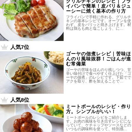
グリルチキンのレシピ｜フラ
イパンで簡単！皮パリ＆ジュ
ーシーに焼く基本の作り方
フライパンで手軽に作れる、グリルチ
キンの基本レシピです。オーブンを使
わず、皮をパリッと焼き上げます。材
料は鶏もも肉と塩こしょう、に…
人気7位
ゴーヤの佃煮レシピ｜苦味ほ
んのり風味抜群！ごはんが進
む常備菜
ゴーヤの苦味をほんのり残しつつ、甘
辛い味付けで食べやすく仕上げた「ゴ
ーヤの佃煮」のレシピです。下茹でで
アクを取り、酢を加えることで…
人気8位
ミートボールのレシピ・作り
方。シンプルがいい！
ミートボールのレシピをご紹介しま
す。お肉の風味を引き出すレシピにな
っていて、ケチャップやソースなどの
いつもの調味料を使って、特別感…