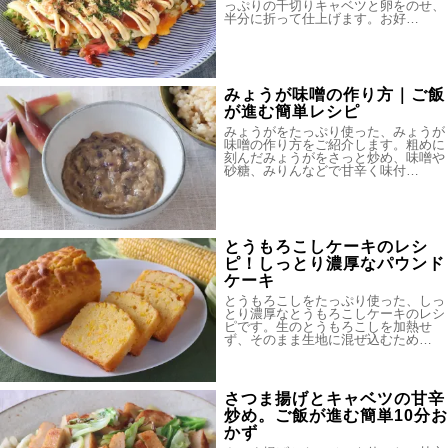
っぷりの千切りキャベツと卵をのせ、
半分に折って仕上げます。お好…
みょうが味噌の作り方｜ご飯
が進む簡単レシピ
みょうがをたっぷり使った、みょうが
味噌の作り方をご紹介します。粗めに
刻んだみょうがをさっと炒め、味噌や
砂糖、みりんなどで甘辛く味付…
とうもろこしケーキのレシ
ピ！しっとり濃厚なパウンド
ケーキ
とうもろこしをたっぷり使った、しっ
とり濃厚なとうもろこしケーキのレシ
ピです。生のとうもろこしを加熱せ
ず、そのまま生地に混ぜ込むため…
さつま揚げとキャベツの甘辛
炒め。ご飯が進む簡単10分お
かず