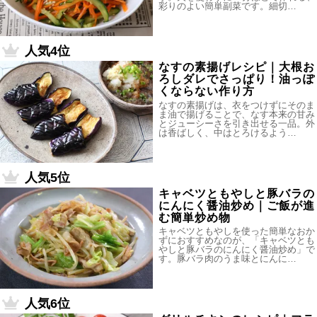
彩りのよい簡単副菜です。細切…
人気4位
なすの素揚げレシピ｜大根お
ろしダレでさっぱり！油っぽ
くならない作り方
なすの素揚げは、衣をつけずにそのま
ま油で揚げることで、なす本来の甘み
とジューシーさを引き出せる一品。外
は香ばしく、中はとろけるよう…
人気5位
キャベツともやしと豚バラの
にんにく醤油炒め｜ご飯が進
む簡単炒め物
キャベツともやしを使った簡単なおか
ずにおすすめなのが、「キャベツとも
やしと豚バラのにんにく醤油炒め」で
す。豚バラ肉のうま味とにんに…
人気6位