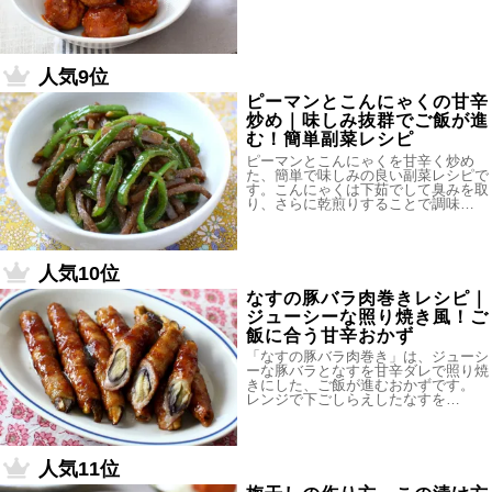
人気9位
ピーマンとこんにゃくの甘辛
炒め｜味しみ抜群でご飯が進
む！簡単副菜レシピ
ピーマンとこんにゃくを甘辛く炒め
た、簡単で味しみの良い副菜レシピで
す。こんにゃくは下茹でして臭みを取
り、さらに乾煎りすることで調味…
人気10位
なすの豚バラ肉巻きレシピ｜
ジューシーな照り焼き風！ご
飯に合う甘辛おかず
「なすの豚バラ肉巻き」は、ジューシ
ーな豚バラとなすを甘辛ダレで照り焼
きにした、ご飯が進むおかずです。
レンジで下ごしらえしたなすを…
人気11位