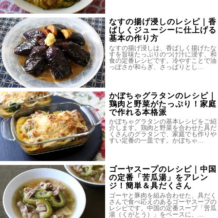
なすの揚げ浸しのレシピ｜香
ばしくジューシーに仕上げる
基本の作り方
なすの揚げ浸しは、香ばしく揚げたな
すを旨味たっぷりのつけ汁に浸す、和
食の定番レシピです。冷やすことで油
っぽさが和らぎ、さっぱりとし…
かぼちゃグラタンのレシピ｜
鶏肉と野菜がたっぷり！家庭
で作れる本格派
かぼちゃグラタンの基本レシピをご紹
介します。鶏肉と野菜を合わせた具だ
くさんのグラタンで、家庭でも作りや
すい定番の一皿です。かぼちゃ…
ゴーヤスープのレシピ｜中国
の定番「苦瓜湯」をアレン
ジ！簡単＆具だくさん
ゴーヤと豚肉を組み合わせた、具だく
さんで食べ応えのあるゴーヤスープの
レシピです。中国の定番スープ「苦瓜
湯（くがとう）」をベースに、…