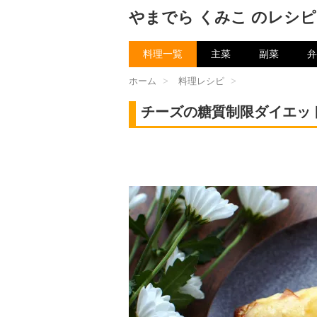
やまでら くみこ のレシピ
料理一覧
主菜
副菜
弁
ホーム
>
料理レシピ
>
チーズの糖質制限ダイエッ