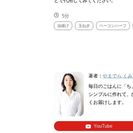
どで代用してみてください。
5分
油揚げ
玉ねぎ
ベーコンハーフ
著者：
やまでら くみ
毎日のごはんに「ち
シンプルに作れて、
くお届けします。
YouTube