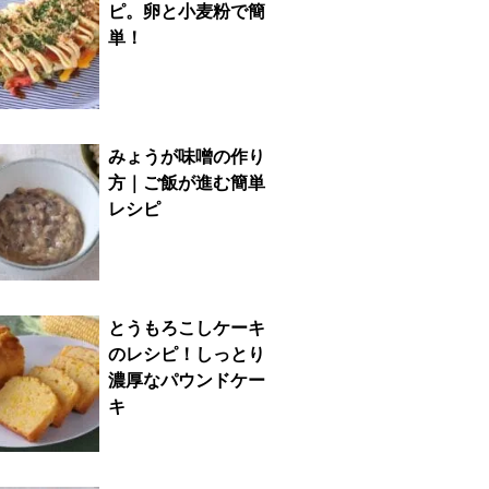
ピ。卵と小麦粉で簡
単！
みょうが味噌の作り
方｜ご飯が進む簡単
レシピ
とうもろこしケーキ
のレシピ！しっとり
濃厚なパウンドケー
キ