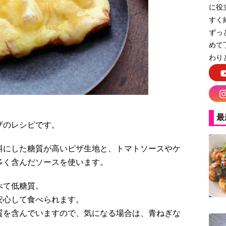
に役
すく
ずっ
めて
わり
最
ザのレシピです。
料にした糖質が高いピザ生地と、トマトソースやケ
多く含んだソースを使います。
べて低糖質。
安心して食べられます。
質を含んでいますので、気になる場合は、青ねぎな