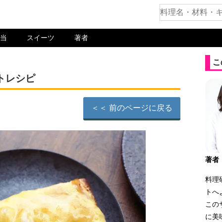
当
スイーツ
著者
こ
トレシピ
＜＜ 前のページに戻る
著者
料理
トへ
この
に美