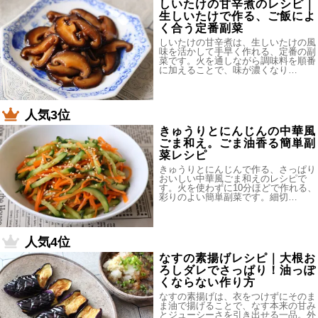
しいたけの甘辛煮のレシピ｜
生しいたけで作る、ご飯によ
く合う定番副菜
しいたけの甘辛煮は、生しいたけの風
味を活かして手早く作れる、定番の副
菜です。火を通しながら調味料を順番
に加えることで、味が濃くなり…
人気3位
きゅうりとにんじんの中華風
ごま和え。ごま油香る簡単副
菜レシピ
きゅうりとにんじんで作る、さっぱり
おいしい中華風ごま和えのレシピで
す。火を使わずに10分ほどで作れる、
彩りのよい簡単副菜です。細切…
人気4位
なすの素揚げレシピ｜大根お
ろしダレでさっぱり！油っぽ
くならない作り方
なすの素揚げは、衣をつけずにそのま
ま油で揚げることで、なす本来の甘み
とジューシーさを引き出せる一品。外