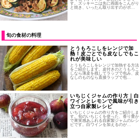
す。ズッキーニは先に両面をこんがり
と焼き、いったん取り出すのがポ…
旬の食材の料理
とうもろこしをレンジで加
熱！皮ごとでも皮なしでもこ
れが美味しい
とうもろこしをレンジで加熱する方法
をご紹介します。皮付きのとうもろこ
しなら薄皮を残してラップで包み、皮
なしのものなら直接ラップで包…
いちじくジャムの作り方｜白
ワインとレモンで風味が引き
立つ自家製レシピ
いちじくジャムの作り方をご紹介しま
す。旬のいちじくを使った、香り豊か
で果実感あふれる自家製ジャムのレシ
ピです。白ワインを加えるのが…