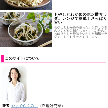
もやしとわかめのポン酢サラ
ダ。レンジで簡単！さっぱり
旨い
もやしとわかめを使ったポン酢サラダ
のレシピをご紹介します。ポン酢のさ
っぱりとした酸味をいかした和風サラ
ダで、おろし生姜とすりごまを…
このサイトについて
著者
やまでらくみこ
（料理研究家）