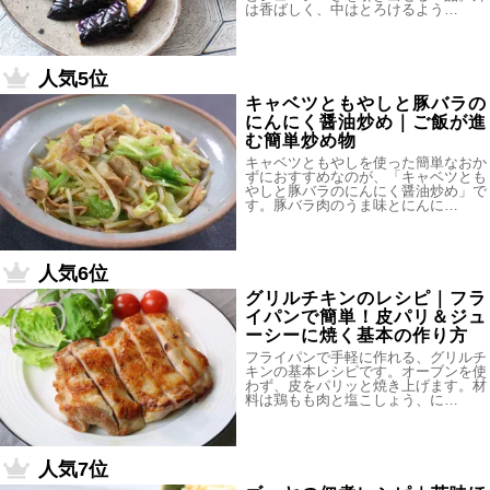
は香ばしく、中はとろけるよう…
人気5位
キャベツともやしと豚バラの
にんにく醤油炒め｜ご飯が進
む簡単炒め物
キャベツともやしを使った簡単なおか
ずにおすすめなのが、「キャベツとも
やしと豚バラのにんにく醤油炒め」で
す。豚バラ肉のうま味とにんに…
人気6位
グリルチキンのレシピ｜フラ
イパンで簡単！皮パリ＆ジュ
ーシーに焼く基本の作り方
フライパンで手軽に作れる、グリルチ
キンの基本レシピです。オーブンを使
わず、皮をパリッと焼き上げます。材
料は鶏もも肉と塩こしょう、に…
人気7位