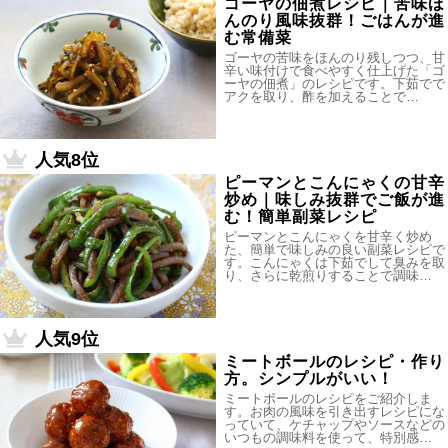
ゴーヤの佃煮レシピ｜苦味ほ
んのり風味抜群！ごはんが進
む常備菜
ゴーヤの苦味をほんのり残しつつ、甘
辛い味付けで食べやすく仕上げた「ゴ
ーヤの佃煮」のレシピです。下茹でで
アクを取り、酢を加えることで…
人気8位
ピーマンとこんにゃくの甘辛
炒め｜味しみ抜群でご飯が進
む！簡単副菜レシピ
ピーマンとこんにゃくを甘辛く炒め
た、簡単で味しみの良い副菜レシピで
す。こんにゃくは下茹でして臭みを取
り、さらに乾煎りすることで調味…
人気9位
ミートボールのレシピ・作り
方。シンプルがいい！
ミートボールのレシピをご紹介しま
す。お肉の風味を引き出すレシピにな
っていて、ケチャップやソースなどの
いつもの調味料を使って、特別感…