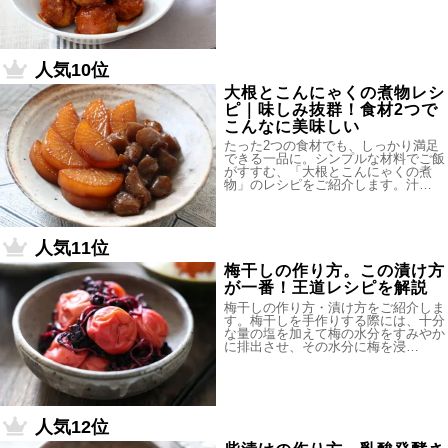
人気10位
大根とこんにゃくの煮物レシ
ピ｜味しみ抜群！食材2つで
こんなに美味しい
たった2つの食材でも、しっかり満足
できる一品に。シンプルな材料でご飯
がすすむ、「大根とこんにゃくの煮
物」のレシピをご紹介します。汁…
人気11位
梅干しの作り方。この漬け方
が一番！王道レシピを解説
梅干しの作り方・漬け方をご紹介しま
す。梅干しを手作りする際には、十分
な量の塩を加えて梅の水分をすみやか
に排出させ、その水分に梅を浸…
人気12位