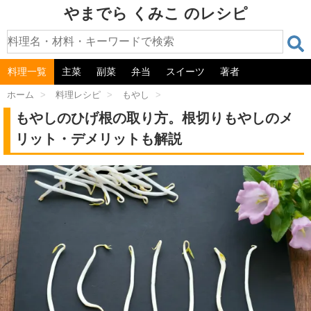
やまでら くみこ のレシピ
料理一覧
主菜
副菜
弁当
スイーツ
著者
ホーム
>
料理レシピ
>
もやし
>
もやしのひげ根の取り方。根切りもやしのメ
リット・デメリットも解説