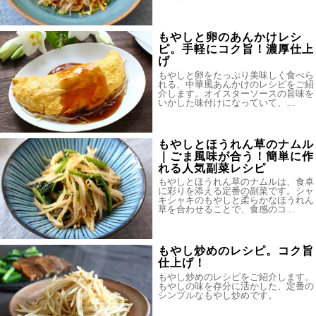
もやしと卵のあんかけレシ
ピ。手軽にコク旨！濃厚仕上
げ
もやしと卵をたっぷり美味しく食べら
れる、中華風あんかけのレシピをご紹
介します。オイスターソースの旨味を
いかした味付けになっていて、…
もやしとほうれん草のナムル
｜ごま風味が合う！簡単に作
れる人気副菜レシピ
もやしとほうれん草のナムルは、食卓
に彩りを添える定番の副菜です。シャ
キシャキのもやしと柔らかなほうれん
草を合わせることで、食感のコ…
もやし炒めのレシピ。コク旨
仕上げ！
もやし炒めのレシピをご紹介します。
もやしの味を存分に活かした、定番の
シンプルなもやし炒めです。