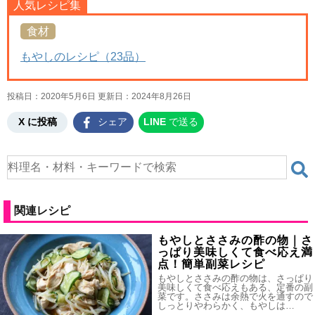
人気レシピ集
食材
もやしのレシピ（23品）
投稿日：2020年5月6日 更新日：
2024年8月26日
X に投稿
シェア
LINE
で送る
関連レシピ
もやしとささみの酢の物｜さ
っぱり美味しくて食べ応え満
点！簡単副菜レシピ
もやしとささみの酢の物は、さっぱり
美味しくて食べ応えもある、定番の副
菜です。ささみは余熱で火を通すので
しっとりやわらかく、もやしは…