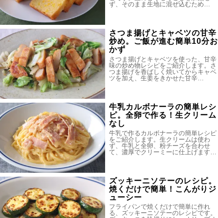
ず、そのまま生地に混ぜ込むため…
さつま揚げとキャベツの甘辛
炒め。ご飯が進む簡単10分お
かず
さつま揚げとキャベツを使った、甘辛
味の炒め物レシピをご紹介します。さ
つま揚げを香ばしく焼いてからキャベ
ツを加え、生姜をきかせた甘辛…
牛乳カルボナーラの簡単レシ
ピ。全卵で作る！生クリーム
なし
牛乳で作るカルボナーラの簡単レシピ
をご紹介します。生クリームは使わ
ず、牛乳と全卵、粉チーズを合わせ
て、濃厚でクリーミーに仕上げます…
ズッキーニソテーのレシピ。
焼くだけで簡単！こんがりジ
ューシー
フライパンで焼くだけで簡単に作れ
る、ズッキーニソテーのレシピです。