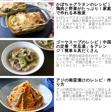
かぼちゃグラタンのレシピ｜
鶏肉と野菜がたっぷり！家庭
で作れる本格派
かぼちゃグラタンの基本レシピをご紹
介します。鶏肉と野菜を合わせた具だ
くさんのグラタンで、家庭でも作りや
すい定番の一皿です。かぼちゃ…
ゴーヤスープのレシピ｜中国
の定番「苦瓜湯」をアレン
ジ！簡単＆具だくさん
ゴーヤと豚肉を組み合わせた、具だく
さんで食べ応えのあるゴーヤスープの
レシピです。中国の定番スープ「苦瓜
湯（くがとう）」をベースに、…
アジの南蛮漬けのレシピ・作
り方
アジの南蛮漬けのレシピをご紹介しま
す。味付けに水を一切使わずに作るの
で、濃厚な南蛮酢がアジと野菜に染み
わたり、メリハリのきいた味を…