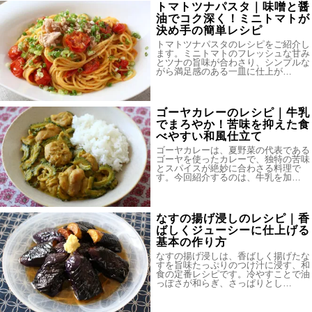
トマトツナパスタ｜味噌と醤
油でコク深く！ミニトマトが
決め手の簡単レシピ
トマトツナパスタのレシピをご紹介し
ます。ミニトマトのフレッシュな甘み
とツナの旨味が合わさり、シンプルな
がら満足感のある一皿に仕上が…
ゴーヤカレーのレシピ｜牛乳
でまろやか！苦味を抑えた食
べやすい和風仕立て
ゴーヤカレーは、夏野菜の代表である
ゴーヤを使ったカレーで、独特の苦味
とスパイスが絶妙に合わさる料理で
す。今回紹介するのは、牛乳を加…
なすの揚げ浸しのレシピ｜香
ばしくジューシーに仕上げる
基本の作り方
なすの揚げ浸しは、香ばしく揚げたな
すを旨味たっぷりのつけ汁に浸す、和
食の定番レシピです。冷やすことで油
っぽさが和らぎ、さっぱりとし…