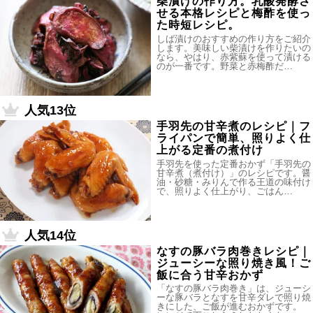
柴漬けの作り方。乳酸発酵さ
せる本格レシピと梅酢を使っ
た時短レシピ。
しば漬けのおすすめの作り方をご紹介
します。美味しい柴漬けを作りたいの
なら、やはり、赤紫蘇を使って漬ける
のが一番です。野菜と赤梅酢だ…
人気13位
手羽先の甘辛煮のレシピ｜フ
ライパンで簡単、照りよく仕
上がる定番の煮付け
手羽先を使った定番おかず「手羽先の
甘辛煮（煮付け）」のレシピです。醤
油・砂糖・みりんで作る王道の味付け
で、照りよく仕上がり、ごはん…
人気14位
なすの豚バラ肉巻きレシピ｜
ジューシーな照り焼き風！ご
飯に合う甘辛おかず
「なすの豚バラ肉巻き」は、ジューシ
ーな豚バラとなすを甘辛ダレで照り焼
きにした、ご飯が進むおかずです。