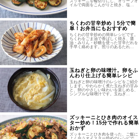
ズッキーニを輪切りにし、オリーブオ
イルで両面をこんがりと焼き、塩…
ちくわの甘辛炒め｜5分で簡
単！お弁当にもおすすめ
ちくわの甘辛炒めの簡単レシピです。
ちくわをごま油で香ばしく焼き、醤
油・みりん・砂糖を使った甘辛だれを
手早く絡めます。照りのあるたれ…
玉ねぎと卵の味噌汁。卵をふ
んわり仕上げる簡単レシピ
玉ねぎと卵の味噌汁のレシピをご紹介
します。やわらかく煮た玉ねぎの甘み
と、卵のやさしい味わいを楽しめる、
シンプルな味噌汁です。玉ねぎ…
ズッキーニとひき肉のオイス
ター炒め！15分で作れる簡単
おかず
ズッキーニとひき肉を使った、ご飯に
よく合うオイスター炒めのレシピで