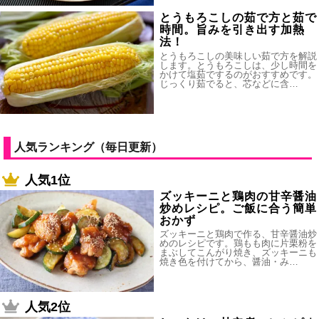
とうもろこしの茹で方と茹で
時間。旨みを引き出す加熱
法！
とうもろこしの美味しい茹で方を解説
します。とうもろこしは、少し時間を
かけて塩茹でするのがおすすめです。
じっくり茹でると、芯などに含…
人気ランキング（毎日更新）
人気1位
ズッキーニと鶏肉の甘辛醤油
炒めレシピ。ご飯に合う簡単
おかず
ズッキーニと鶏肉で作る、甘辛醤油炒
めのレシピです。鶏もも肉に片栗粉を
まぶしてこんがり焼き、ズッキーニも
焼き色を付けてから、醤油・み…
人気2位