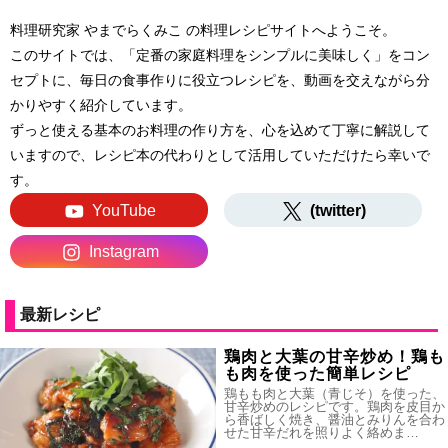
料理研究家 やまでらくみこ の料理レシピサイトへようこそ。
このサイトでは、「定番の家庭料理をシンプルに美味しく」をコン
セプトに、毎日の食事作りに役立つレシピを、動画を交えながら分
かりやすく紹介しています。
ずっと使える基本のお料理の作り方を、心を込めて丁寧に解説して
いますので、レシピ本の代わりとして活用していただけたら幸いで
す。
YouTube
(twitter)
Instagram
最新レシピ
鶏肉と大葉の甘辛炒め！鶏も
も肉を使った簡単レシピ
鶏もも肉と大葉（青じそ）を使った、
甘辛炒めのレシピです。鶏肉を皮目か
ら香ばしく焼き、醤油とみりんを合わ
せた甘辛だれを照りよく絡めま…