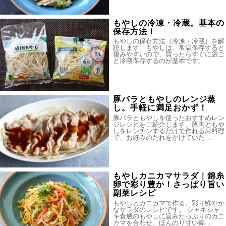
もやしの冷凍・冷蔵。基本の
保存方法！
もやしの保存方法（冷凍・冷蔵）を解
説します。もやしは、常温保存すると
傷みやすいので、買ったらすぐに袋ご
と冷蔵保存するのが基本です。…
豚バラともやしのレンジ蒸
し。手軽に満足おかず！
豚バラともやしを使ったおすすめレン
ジレシピをご紹介します。豚肉ともや
しをレンチンするだけで作れるお料理
で、お好みのたれをかけていた…
もやしカニカマサラダ｜錦糸
卵で彩り豊か！さっぱり旨い
副菜レシピ
もやしとカニカマで作る、彩り鮮やか
なサラダのレシピです。 シャキシャ
キ食感のもやしに旨みたっぷりのカニ
カマを合わせ、ほんのり甘い錦…