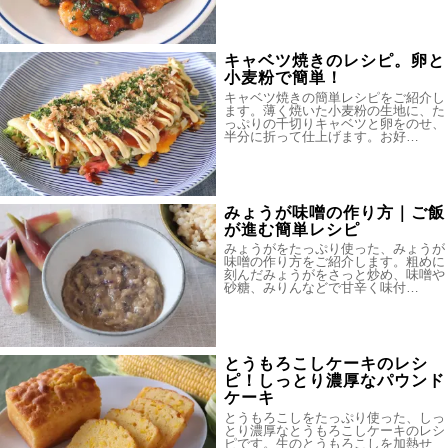
キャベツ焼きのレシピ。卵と
小麦粉で簡単！
キャベツ焼きの簡単レシピをご紹介し
ます。薄く焼いた小麦粉の生地に、た
っぷりの千切りキャベツと卵をのせ、
半分に折って仕上げます。お好…
みょうが味噌の作り方｜ご飯
が進む簡単レシピ
みょうがをたっぷり使った、みょうが
味噌の作り方をご紹介します。粗めに
刻んだみょうがをさっと炒め、味噌や
砂糖、みりんなどで甘辛く味付…
とうもろこしケーキのレシ
ピ！しっとり濃厚なパウンド
ケーキ
とうもろこしをたっぷり使った、しっ
とり濃厚なとうもろこしケーキのレシ
ピです。生のとうもろこしを加熱せ