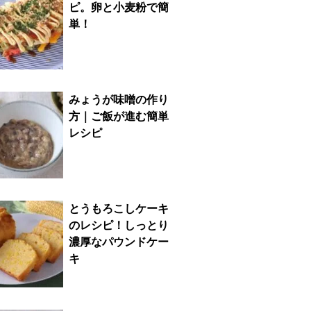
ピ。卵と小麦粉で簡
単！
みょうが味噌の作り
方｜ご飯が進む簡単
レシピ
とうもろこしケーキ
のレシピ！しっとり
濃厚なパウンドケー
キ