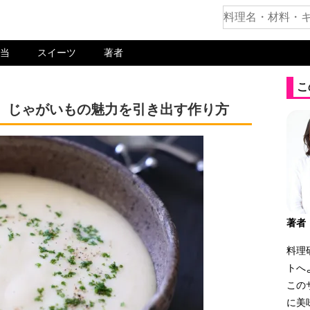
当
スイーツ
著者
こ
。じゃがいもの魅力を引き出す作り方
著者
料理
トへ
この
に美