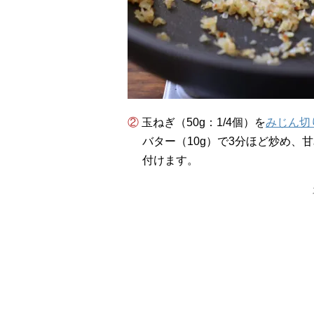
② 玉ねぎ（50g：1/4個）を
みじん切
バター（10g）で3分ほど炒め、
付けます。