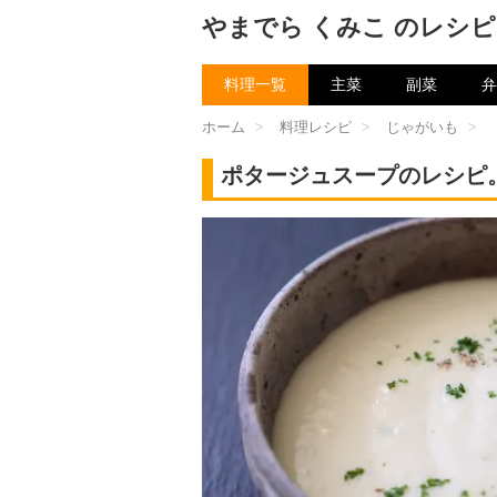
やまでら くみこ のレシピ
料理一覧
主菜
副菜
弁
ホーム
>
料理レシピ
>
じゃがいも
>
ポタージュスープのレシピ