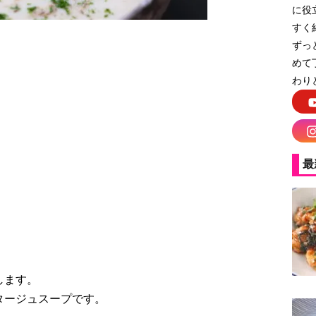
に役
すく
ずっ
めて
わり
能！ポタージュスープ
最
します。
タージュスープです。