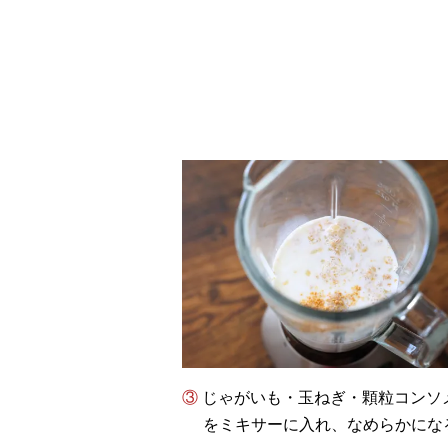
③ じゃがいも・玉ねぎ・顆粒コンソメ（小さじ1）・牛乳（250〜300ml）・塩（少々）
をミキサーに入れ、なめらかにな