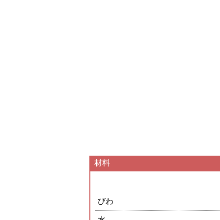
材料
びわ
水