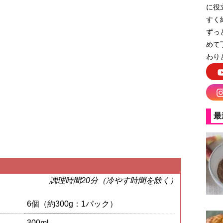
に役
すく
ずっ
めて
わり
最
調理時間20分（冷やす時間を除く）
6個（約300g：1パック）
300ml