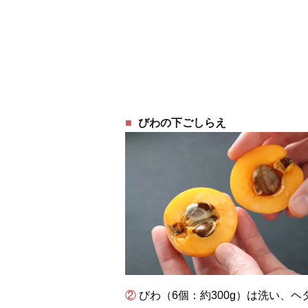
びわの下ごしらえ
② びわ（6個：約300g）は洗い