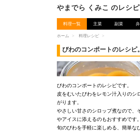
やまでら くみこ のレシピ
料理一覧
主菜
副菜
弁
ホーム
>
料理レシピ
>
びわのコンポートのレシピ
チャン
びわのコンポートのレシピです。
皮をむいたびわをレモン汁入りのシ
がります。
やさしい甘さのシロップ煮なので、
やアイスに添えるのもおすすめです
旬のびわを手軽に楽しめる、簡単な