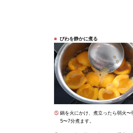
びわを静かに煮る
⑤ 鍋を火にかけ、煮立ったら弱火〜弱めの中火にし、びわが踊らない程度の火加減で
5〜7分煮ます。