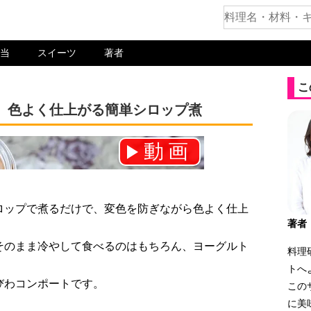
当
スイーツ
著者
こ
。色よく仕上がる簡単シロップ煮
動画
ネル登録をお願いします！⇒
ロップで煮るだけで、変色を防ぎながら色よく仕上
著者
そのまま冷やして食べるのはもちろん、ヨーグルト
料理
。
トへ
びわコンポートです。
この
に美