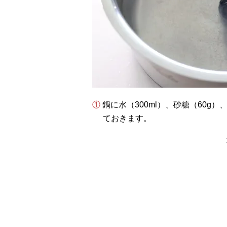
① 鍋に水（300ml）、砂糖（60g）、レモン汁（大さじ1）を入れて混ぜ、砂糖を溶かし
ておきます。