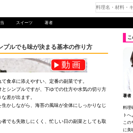
当
スイーツ
著者
こ
ンプルでも味が決まる基本の作り方
動画
ネル登録をお願いします！⇒
れて食卓に添えやすい、定番の副菜です。
けとシンプルですが、下ゆでの仕方や水気の切り方
著者
きな差が出ます。
を生かしながら、海苔の風味が全体にしっかりなじ
料理
トへ
心者でも失敗しにくく、忙しい日の副菜としても取
この
に美