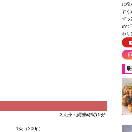
に役
すく
ずっ
めて
わり
最
2人分：調理時間10分
1束（200g）