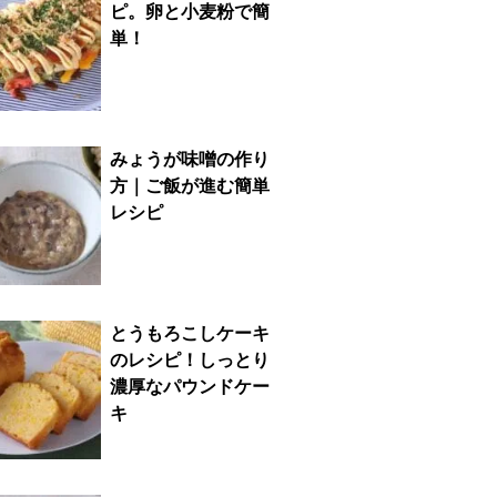
ピ。卵と小麦粉で簡
単！
みょうが味噌の作り
方｜ご飯が進む簡単
レシピ
とうもろこしケーキ
のレシピ！しっとり
濃厚なパウンドケー
キ