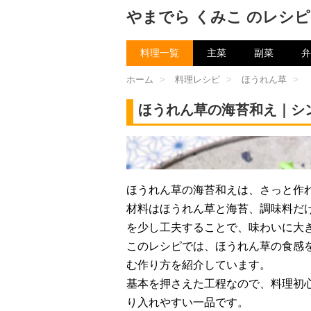
やまでら くみこ のレシピ
料理一覧
主菜
副菜
弁
ホーム
>
料理レシピ
>
ほうれん草
>
ほうれん草の海苔和え｜シ
チャン
ほうれん草の海苔和えは、さっと作
材料はほうれん草と海苔、調味料だ
を少し工夫することで、味わいに大
このレシピでは、ほうれん草の食感
む作り方を紹介しています。
基本を押さえた工程なので、料理初
り入れやすい一品です。