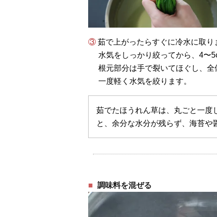
③ 茹で上がったらすぐに冷水に取り
水気をしっかり絞ってから、4〜5
根元部分は手で裂いてほぐし、全
一度軽く水気を絞ります。
茹でたほうれん草は、丸ごと一度
と、余分な水分が残らず、海苔や
調味料を混ぜる