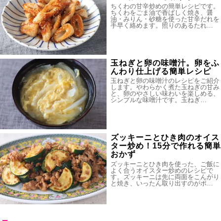
ちくわの甘辛炒めの簡単レシピです。
ちくわをごま油で香ばしく焼き、醤
油・みりん・砂糖を使った甘辛だれを
手早く絡めます。照りのあるたれ…
玉ねぎと卵の味噌汁。卵をふ
んわり仕上げる簡単レシピ
玉ねぎと卵の味噌汁のレシピをご紹介
します。やわらかく煮た玉ねぎの甘み
と、卵のやさしい味わいを楽しめる、
シンプルな味噌汁です。玉ねぎ…
ズッキーニとひき肉のオイス
ター炒め！15分で作れる簡単
おかず
ズッキーニとひき肉を使った、ご飯に
よく合うオイスター炒めのレシピで
す。ズッキーニは先に両面をこんがり
と焼き、いったん取り出すのがポ…