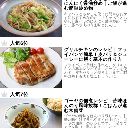
にんにく醤油炒め｜ご飯が進
む簡単炒め物
キャベツともやしを使った簡単なおか
ずにおすすめなのが、「キャベツとも
やしと豚バラのにんにく醤油炒め」で
す。豚バラ肉のうま味とにんに…
人気6位
グリルチキンのレシピ｜フラ
イパンで簡単！皮パリ＆ジュ
ーシーに焼く基本の作り方
フライパンで手軽に作れる、グリルチ
キンの基本レシピです。オーブンを使
わず、皮をパリッと焼き上げます。材
料は鶏もも肉と塩こしょう、に…
人気7位
ゴーヤの佃煮レシピ｜苦味ほ
んのり風味抜群！ごはんが進
む常備菜
ゴーヤの苦味をほんのり残しつつ、甘
辛い味付けで食べやすく仕上げた「ゴ
ーヤの佃煮」のレシピです。下茹でで
アクを取り、酢を加えることで…