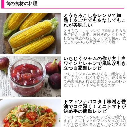
旬の食材の料理
とうもろこしをレンジで加
熱！皮ごとでも皮なしでもこ
れが美味しい
とうもろこしをレンジで加熱する方法
をご紹介します。皮付きのとうもろこ
しなら薄皮を残してラップで包み、皮
なしのものなら直接ラップで包…
いちじくジャムの作り方｜白
ワインとレモンで風味が引き
立つ自家製レシピ
いちじくジャムの作り方をご紹介しま
す。旬のいちじくを使った、香り豊か
で果実感あふれる自家製ジャムのレシ
ピです。白ワインを加えるのが…
トマトツナパスタ｜味噌と醤
油でコク深く！ミニトマトが
決め手の簡単レシピ
トマトツナパスタのレシピをご紹介し
ます。ミニトマトのフレッシュな甘み
とツナの旨味が合わさり、シンプルな