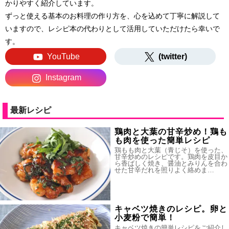
かりやすく紹介しています。
ずっと使える基本のお料理の作り方を、心を込めて丁寧に解説して
いますので、レシピ本の代わりとして活用していただけたら幸いで
す。
YouTube
(twitter)
Instagram
最新レシピ
鶏肉と大葉の甘辛炒め！鶏も
も肉を使った簡単レシピ
鶏もも肉と大葉（青じそ）を使った、
甘辛炒めのレシピです。鶏肉を皮目か
ら香ばしく焼き、醤油とみりんを合わ
せた甘辛だれを照りよく絡めま…
キャベツ焼きのレシピ。卵と
小麦粉で簡単！
キャベツ焼きの簡単レシピをご紹介し