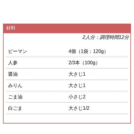
材料
2人分：調理時間12分
ピーマン
4個（1袋：120g）
人参
2/3本（100g）
醤油
大さじ1
みりん
大さじ1
ごま油
小さじ2
白ごま
大さじ1/2