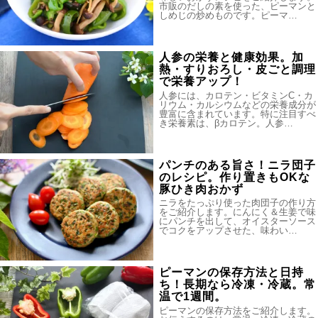
市販のだしの素を使った、ピーマンと
しめじの炒めものです。ピーマ…
人参の栄養と健康効果。加
熱・すりおろし・皮ごと調理
で栄養アップ！
人参には、カロテン・ビタミンC・カ
リウム・カルシウムなどの栄養成分が
豊富に含まれています。特に注目すべ
き栄養素は、βカロテン。人参…
パンチのある旨さ！ニラ団子
のレシピ。作り置きもOKな
豚ひき肉おかず
ニラをたっぷり使った肉団子の作り方
をご紹介します。にんにく＆生姜で味
にパンチを出して、オイスターソース
でコクをアップさせた、味わい…
ピーマンの保存方法と日持
ち！長期なら冷凍・冷蔵。常
温で1週間。
ピーマンの保存方法をご紹介します。