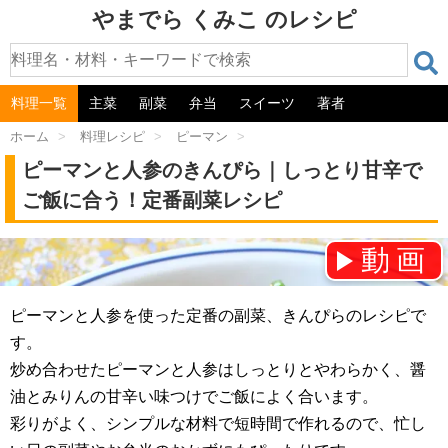
やまでら くみこ のレシピ
料理一覧
主菜
副菜
弁当
スイーツ
著者
ホーム
>
料理レシピ
>
ピーマン
>
ピーマンと人参のきんぴら｜しっとり甘辛で
ご飯に合う！定番副菜レシピ
動画
チャンネル登録をお願いします！⇒
ピーマンと人参を使った定番の副菜、きんぴらのレシピで
す。
炒め合わせたピーマンと人参はしっとりとやわらかく、醤
油とみりんの甘辛い味つけでご飯によく合います。
彩りがよく、シンプルな材料で短時間で作れるので、忙し