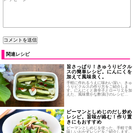
関連レシピ
旨さっぱり！きゅうりピクル
スの簡単レシピ。にんにくを
加えて風味良く。
手軽に作れるうえに味わい深い、きゅ
うりピクルスの作り方をご紹介しま
す。にんにくと唐辛子とローリエを加
えた、風味豊かな酢漬けのレシピ…
ピーマンとしめじのだし炒め
レシピ。旨味が絡む！作り置
きにもおすすめ
ピーマンとしめじを使った、手軽で美
味しいおかずレシピをご紹介します。