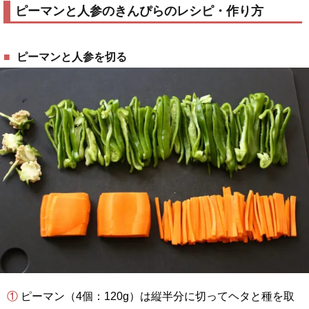
ピーマンと人参のきんぴらのレシピ・作り方
ピーマンと人参を切る
① ピーマン（4個：120g）は縦半分に切ってヘタと種を取