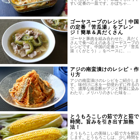
すい定番の一皿です。かぼちゃ…
ゴーヤスープのレシピ｜中国
の定番「苦瓜湯」をアレン
ジ！簡単＆具だくさん
ゴーヤと豚肉を組み合わせた、具だく
さんで食べ応えのあるゴーヤスープの
レシピです。中国の定番スープ「苦瓜
湯（くがとう）」をベースに、…
アジの南蛮漬けのレシピ・作
り方
アジの南蛮漬けのレシピをご紹介しま
す。味付けに水を一切使わずに作るの
で、濃厚な南蛮酢がアジと野菜に染み
わたり、メリハリのきいた味を…
とうもろこしの茹で方と茹で
時間。旨みを引き出す加熱
法！
とうもろこしの美味しい茹で方を解説
します。とうもろこしは、少し時間を