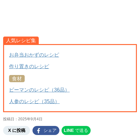
人気レシピ集
お弁当おかずのレシピ
作り置きのレシピ
食材
ピーマンのレシピ（36品）
人参のレシピ（35品）
投稿日：
2025年9月4日
X に投稿
シェア
LINE
で送る