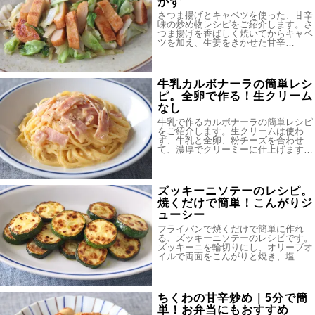
かず
さつま揚げとキャベツを使った、甘辛
味の炒め物レシピをご紹介します。さ
つま揚げを香ばしく焼いてからキャベ
ツを加え、生姜をきかせた甘辛…
牛乳カルボナーラの簡単レシ
ピ。全卵で作る！生クリーム
なし
牛乳で作るカルボナーラの簡単レシピ
をご紹介します。生クリームは使わ
ず、牛乳と全卵、粉チーズを合わせ
て、濃厚でクリーミーに仕上げます…
ズッキーニソテーのレシピ。
焼くだけで簡単！こんがりジ
ューシー
フライパンで焼くだけで簡単に作れ
る、ズッキーニソテーのレシピです。
ズッキーニを輪切りにし、オリーブオ
イルで両面をこんがりと焼き、塩…
ちくわの甘辛炒め｜5分で簡
単！お弁当にもおすすめ