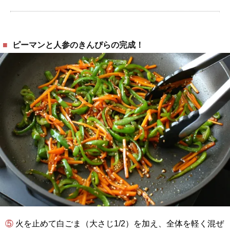
ピーマンと人参のきんぴらの完成！
⑤ 火を止めて白ごま（大さじ1/2）を加え、全体を軽く混ぜ