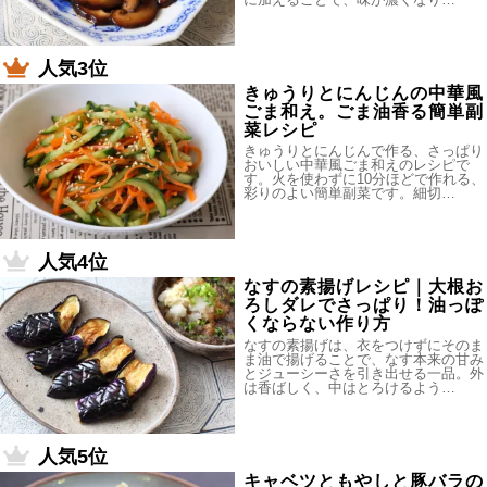
人気3位
きゅうりとにんじんの中華風
ごま和え。ごま油香る簡単副
菜レシピ
きゅうりとにんじんで作る、さっぱり
おいしい中華風ごま和えのレシピで
す。火を使わずに10分ほどで作れる、
彩りのよい簡単副菜です。細切…
人気4位
なすの素揚げレシピ｜大根お
ろしダレでさっぱり！油っぽ
くならない作り方
なすの素揚げは、衣をつけずにそのま
ま油で揚げることで、なす本来の甘み
とジューシーさを引き出せる一品。外
は香ばしく、中はとろけるよう…
人気5位
キャベツともやしと豚バラの