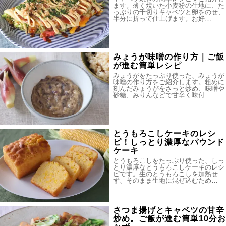
ます。薄く焼いた小麦粉の生地に、た
っぷりの千切りキャベツと卵をのせ、
半分に折って仕上げます。お好…
みょうが味噌の作り方｜ご飯
が進む簡単レシピ
みょうがをたっぷり使った、みょうが
味噌の作り方をご紹介します。粗めに
刻んだみょうがをさっと炒め、味噌や
砂糖、みりんなどで甘辛く味付…
とうもろこしケーキのレシ
ピ！しっとり濃厚なパウンド
ケーキ
とうもろこしをたっぷり使った、しっ
とり濃厚なとうもろこしケーキのレシ
ピです。生のとうもろこしを加熱せ
ず、そのまま生地に混ぜ込むため…
さつま揚げとキャベツの甘辛
炒め。ご飯が進む簡単10分お