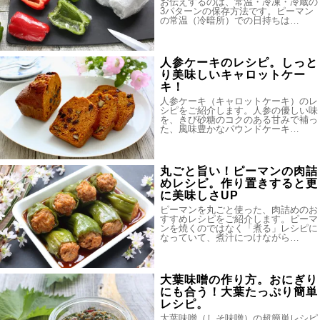
お伝えするのは、常温・冷凍・冷蔵の
3パターンの保存方法です。ピーマン
の常温（冷暗所）での日持ちは…
人参ケーキのレシピ。しっと
り美味しいキャロットケー
キ！
人参ケーキ（キャロットケーキ）のレ
シピをご紹介します。人参の優しい味
を、きび砂糖のコクのある甘みで補っ
た、風味豊かなパウンドケーキ…
丸ごと旨い！ピーマンの肉詰
めレシピ。作り置きすると更
に美味しさUP
ピーマンを丸ごと使った、肉詰めのお
すすめレシピをご紹介します。ピーマ
ンを焼くのではなく「煮る」レシピに
なっていて、煮汁につけながら…
大葉味噌の作り方。おにぎり
にも合う！大葉たっぷり簡単
レシピ。
大葉味噌（しそ味噌）の超簡単レシピ