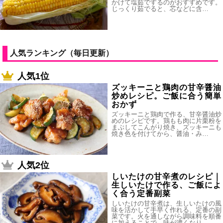
かけて塩茹でするのがおすすめです。
じっくり茹でると、芯などに含…
人気ランキング（毎日更新）
人気1位
ズッキーニと鶏肉の甘辛醤油
炒めレシピ。ご飯に合う簡単
おかず
ズッキーニと鶏肉で作る、甘辛醤油炒
めのレシピです。鶏もも肉に片栗粉を
まぶしてこんがり焼き、ズッキーニも
焼き色を付けてから、醤油・み…
人気2位
しいたけの甘辛煮のレシピ｜
生しいたけで作る、ご飯によ
く合う定番副菜
しいたけの甘辛煮は、生しいたけの風
味を活かして手早く作れる、定番の副
菜です。火を通しながら調味料を順番
に加えることで、味が濃くなり…