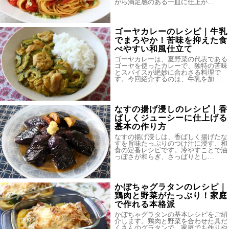
がら満足感のある一皿に仕上が…
ゴーヤカレーのレシピ｜牛乳
でまろやか！苦味を抑えた食
べやすい和風仕立て
ゴーヤカレーは、夏野菜の代表である
ゴーヤを使ったカレーで、独特の苦味
とスパイスが絶妙に合わさる料理で
す。今回紹介するのは、牛乳を加…
なすの揚げ浸しのレシピ｜香
ばしくジューシーに仕上げる
基本の作り方
なすの揚げ浸しは、香ばしく揚げたな
すを旨味たっぷりのつけ汁に浸す、和
食の定番レシピです。冷やすことで油
っぽさが和らぎ、さっぱりとし…
かぼちゃグラタンのレシピ｜
鶏肉と野菜がたっぷり！家庭
で作れる本格派
かぼちゃグラタンの基本レシピをご紹
介します。鶏肉と野菜を合わせた具だ
くさんのグラタンで、家庭でも作りや