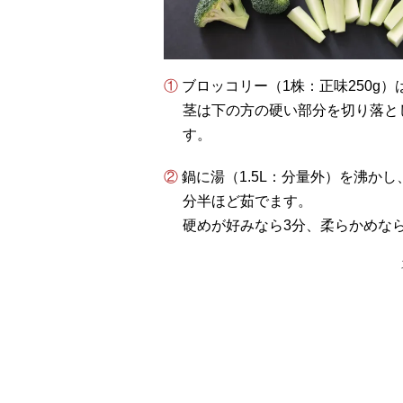
① ブロッコリー（1株：正味250g
茎は下の方の硬い部分を切り落と
す。
② 鍋に湯（1.5L：分量外）を沸かし、塩（大さじ1：分量外）を加え、ブロッコリーを3
分半ほど茹でます。
硬めが好みなら3分、柔らかめな