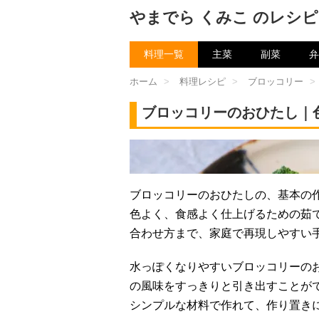
やまでら くみこ のレシピ
料理一覧
主菜
副菜
弁
ホーム
>
料理レシピ
>
ブロッコリー
>
ブロッコリーのおひたし｜
チャン
ブロッコリーのおひたしの、基本の
色よく、食感よく仕上げるための茹
合わせ方まで、家庭で再現しやすい
水っぽくなりやすいブロッコリーの
の風味をすっきりと引き出すことが
シンプルな材料で作れて、作り置き