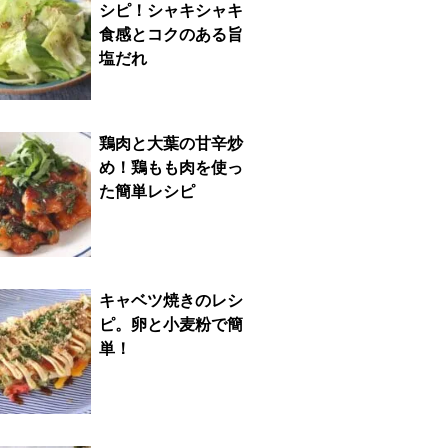
シピ！シャキシャキ
食感とコクのある旨
塩だれ
鶏肉と大葉の甘辛炒
め！鶏もも肉を使っ
た簡単レシピ
キャベツ焼きのレシ
ピ。卵と小麦粉で簡
単！