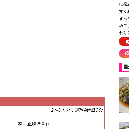
に役
すく
ずっ
めて
わり
最
2〜3人分：調理時間10分
1株（正味250g）