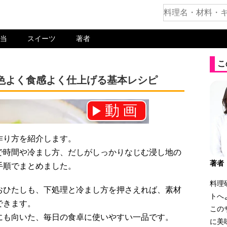
当
スイーツ
著者
こ
色よく食感よく仕上げる基本レシピ
動画
ネル登録をお願いします！⇒
作り方を紹介します。
で時間や冷まし方、だしがしっかりなじむ浸し地の
著者
手順でまとめました。
料理
おひたしも、下処理と冷まし方を押さえれば、素材
トへ
できます。
この
にも向いた、毎日の食卓に使いやすい一品です。
に美