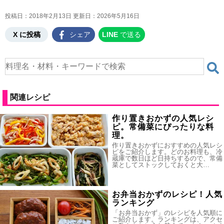
投稿日：2018年2月13日 更新日：
2026年5月16日
X に投稿
シェア
LINE
で送る
関連レシピ
作り置きおかずの人気レシ
ピ。常備菜にぴったりな料
理。
作り置きおかずにおすすめの人気レシ
ピをご紹介します。どのお料理も、冷
蔵庫で数日ほど日持ちするので、常備
菜としてストックしておくと大…
お弁当おかずのレシピ！人気
ランキング
「お弁当おかず」のレシピを人気順に
ご紹介します。ランキングは、アクセ