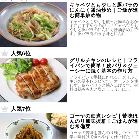
キャベツともやしと豚バラの
にんにく醤油炒め｜ご飯が進
む簡単炒め物
キャベツともやしを使った簡単なおか
ずにおすすめなのが、「キャベツとも
やしと豚バラのにんにく醤油炒め」で
す。豚バラ肉のうま味とにんに…
人気6位
グリルチキンのレシピ｜フラ
イパンで簡単！皮パリ＆ジュ
ーシーに焼く基本の作り方
フライパンで手軽に作れる、グリルチ
キンの基本レシピです。オーブンを使
わず、皮をパリッと焼き上げます。材
料は鶏もも肉と塩こしょう、に…
人気7位
ゴーヤの佃煮レシピ｜苦味ほ
んのり風味抜群！ごはんが進
む常備菜
ゴーヤの苦味をほんのり残しつつ、甘
辛い味付けで食べやすく仕上げた「ゴ