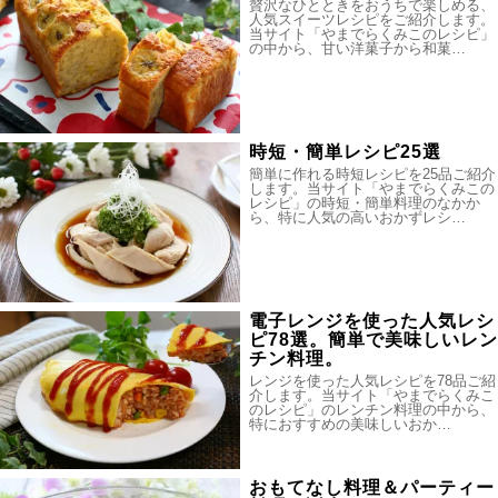
贅沢なひとときをおうちで楽しめる、
人気スイーツレシピをご紹介します。
当サイト「やまでらくみこのレシピ」
の中から、甘い洋菓子から和菓…
時短・簡単レシピ25選
簡単に作れる時短レシピを25品ご紹介
します。当サイト「やまでらくみこの
レシピ」の時短・簡単料理のなかか
ら、特に人気の高いおかずレシ…
電子レンジを使った人気レシ
ピ78選。簡単で美味しいレン
チン料理。
レンジを使った人気レシピを78品ご紹
介します。当サイト「やまでらくみこ
のレシピ」のレンチン料理の中から、
特におすすめの美味しいおか…
おもてなし料理＆パーティー