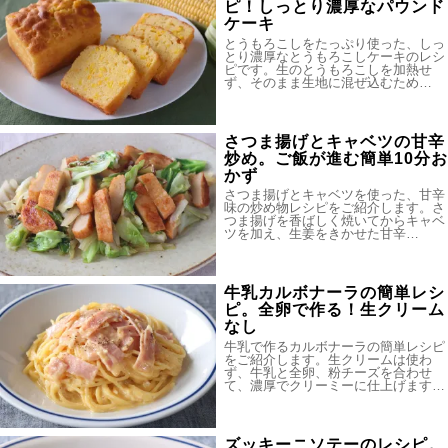
ピ！しっとり濃厚なパウンド
ケーキ
とうもろこしをたっぷり使った、しっ
とり濃厚なとうもろこしケーキのレシ
ピです。生のとうもろこしを加熱せ
ず、そのまま生地に混ぜ込むため…
さつま揚げとキャベツの甘辛
炒め。ご飯が進む簡単10分お
かず
さつま揚げとキャベツを使った、甘辛
味の炒め物レシピをご紹介します。さ
つま揚げを香ばしく焼いてからキャベ
ツを加え、生姜をきかせた甘辛…
牛乳カルボナーラの簡単レシ
ピ。全卵で作る！生クリーム
なし
牛乳で作るカルボナーラの簡単レシピ
をご紹介します。生クリームは使わ
ず、牛乳と全卵、粉チーズを合わせ
て、濃厚でクリーミーに仕上げます…
ズッキーニソテーのレシピ。