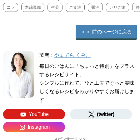
ニラ
木綿豆腐
生姜
ごま油
醤油
いりごま
鰹
＜＜ 前のページに戻る
著者：
やまでら くみこ
毎日のごはんに「ちょっと特別」をプラス
するレシピサイト。
シンプルに作れて、ひと工夫でぐっと美味
しくなるレシピをわかりやすくお届けしま
す。
YouTube
(twitter)
Instagram
スポンサーリンク