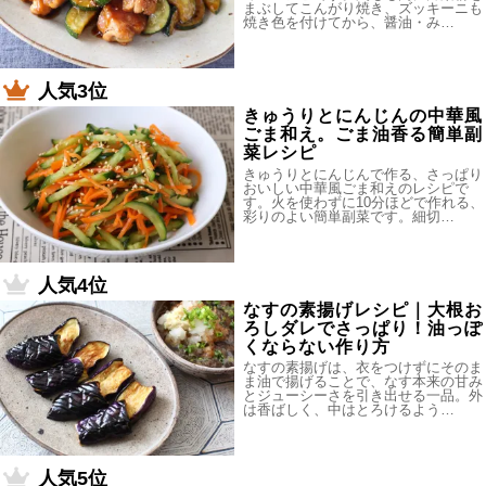
まぶしてこんがり焼き、ズッキーニも
焼き色を付けてから、醤油・み…
人気3位
きゅうりとにんじんの中華風
ごま和え。ごま油香る簡単副
菜レシピ
きゅうりとにんじんで作る、さっぱり
おいしい中華風ごま和えのレシピで
す。火を使わずに10分ほどで作れる、
彩りのよい簡単副菜です。細切…
人気4位
なすの素揚げレシピ｜大根お
ろしダレでさっぱり！油っぽ
くならない作り方
なすの素揚げは、衣をつけずにそのま
ま油で揚げることで、なす本来の甘み
とジューシーさを引き出せる一品。外
は香ばしく、中はとろけるよう…
人気5位