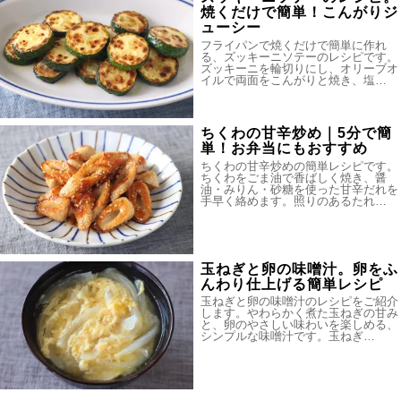
焼くだけで簡単！こんがりジ
ューシー
フライパンで焼くだけで簡単に作れ
る、ズッキーニソテーのレシピです。
ズッキーニを輪切りにし、オリーブオ
イルで両面をこんがりと焼き、塩…
ちくわの甘辛炒め｜5分で簡
単！お弁当にもおすすめ
ちくわの甘辛炒めの簡単レシピです。
ちくわをごま油で香ばしく焼き、醤
油・みりん・砂糖を使った甘辛だれを
手早く絡めます。照りのあるたれ…
玉ねぎと卵の味噌汁。卵をふ
んわり仕上げる簡単レシピ
玉ねぎと卵の味噌汁のレシピをご紹介
します。やわらかく煮た玉ねぎの甘み
と、卵のやさしい味わいを楽しめる、
シンプルな味噌汁です。玉ねぎ…