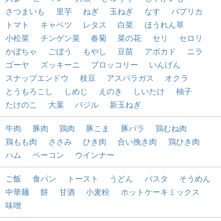
さつまいも
里芋
ねぎ
玉ねぎ
なす
パプリカ
トマト
キャベツ
レタス
白菜
ほうれん草
小松菜
チンゲン菜
春菊
菜の花
セリ
セロリ
かぼちゃ
ごぼう
もやし
豆苗
アボカド
ニラ
ゴーヤ
ズッキーニ
ブロッコリー
いんげん
スナップエンドウ
枝豆
アスパラガス
オクラ
とうもろこし
しめじ
えのき
しいたけ
柚子
たけのこ
大葉
バジル
新玉ねぎ
牛肉
豚肉
鶏肉
豚こま
豚バラ
鶏むね肉
鶏もも肉
ささみ
ひき肉
合い挽き肉
鶏ひき肉
ハム
ベーコン
ウインナー
ご飯
食パン
トースト
うどん
パスタ
そうめん
中華麺
餅
甘酒
小麦粉
ホットケーキミックス
味噌