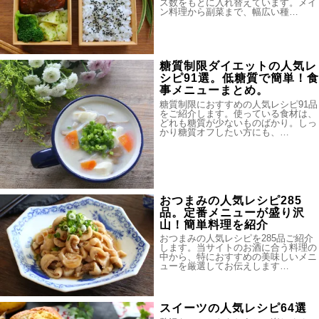
ス数をもとに入れ替えています。メイ
ン料理から副菜まで、幅広い種…
糖質制限ダイエットの人気レ
シピ91選。低糖質で簡単！食
事メニューまとめ。
糖質制限におすすめの人気レシピ91品
をご紹介します。使っている食材は、
どれも糖質が少ないものばかり。しっ
かり糖質オフしたい方にも、…
おつまみの人気レシピ285
品。定番メニューが盛り沢
山！簡単料理を紹介
おつまみの人気レシピを285品ご紹介
します。当サイトのお酒に合う料理の
中から、特におすすめの美味しいメニ
ューを厳選してお伝えします…
スイーツの人気レシピ64選