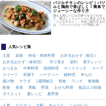
バジルチキンのレシピ｜バジ
ルと鶏肉で香ばしく！簡単で
ジューシーな作り方
鶏もも肉にバジルの香りをまとわせ
て、香ばしくジューシーに焼き上げる
「バジルチキン」。今回ご紹介するの
は、フライパンひとつで手軽に作…
人気レシピ集
主菜
副菜
時短・簡単料理
お弁当おかず（献立）
お弁当おかず（食材別）
作り置き
節約
電子レンジ
おつまみ
中華料理
韓国料理
サンドイッチ
スープ
スイーツ
和菓子
パーティー
鍋料理
丼もの
揚げ物
サラダ
1週間献立
朝食
ランチ
晩御飯
軽食
夜食
男飯
野菜
おせち料理
食品ロス削減
ダイエット
夏レシピ
夏野菜
人参
ピーマン
大根
きゅうり
じゃがいも