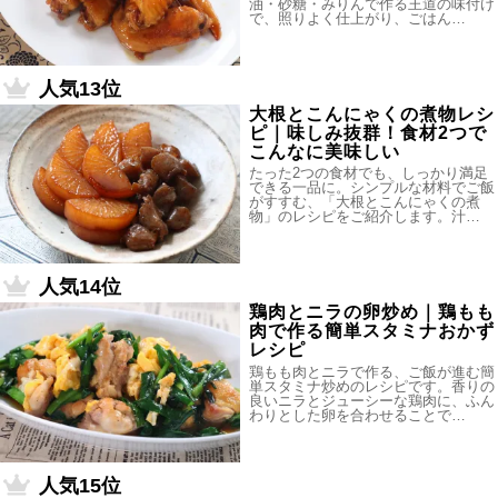
油・砂糖・みりんで作る王道の味付け
で、照りよく仕上がり、ごはん…
人気13位
大根とこんにゃくの煮物レシ
ピ｜味しみ抜群！食材2つで
こんなに美味しい
たった2つの食材でも、しっかり満足
できる一品に。シンプルな材料でご飯
がすすむ、「大根とこんにゃくの煮
物」のレシピをご紹介します。汁…
人気14位
鶏肉とニラの卵炒め｜鶏もも
肉で作る簡単スタミナおかず
レシピ
鶏もも肉とニラで作る、ご飯が進む簡
単スタミナ炒めのレシピです。香りの
良いニラとジューシーな鶏肉に、ふん
わりとした卵を合わせることで…
人気15位