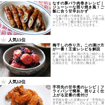
なすの豚バラ肉巻きレシピ｜
ジューシーな照り焼き風！ご
飯に合う甘辛おかず
「なすの豚バラ肉巻き」は、ジューシ
ーな豚バラとなすを甘辛ダレで照り焼
きにした、ご飯が進むおかずです。
レンジで下ごしらえしたなすを…
人気11位
梅干しの作り方。この漬け方
が一番！王道レシピを解説
梅干しの作り方・漬け方をご紹介しま
す。梅干しを手作りする際には、十分
な量の塩を加えて梅の水分をすみやか
に排出させ、その水分に梅を浸…
人気12位
手羽先の甘辛煮のレシピ｜フ
ライパンで簡単、照りよく仕
上がる定番の煮付け
手羽先を使った定番おかず「手羽先の
甘辛煮（煮付け）」のレシピです。醤