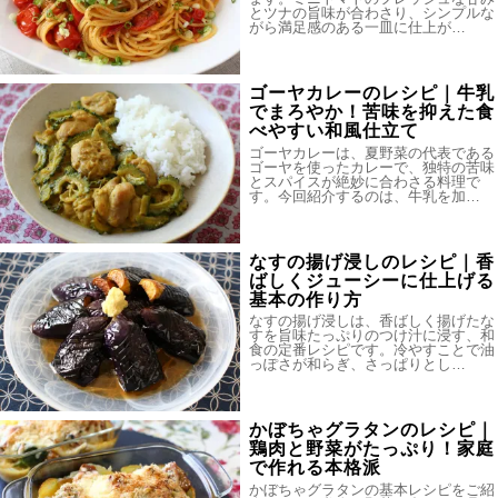
とツナの旨味が合わさり、シンプルな
がら満足感のある一皿に仕上が…
ゴーヤカレーのレシピ｜牛乳
でまろやか！苦味を抑えた食
べやすい和風仕立て
ゴーヤカレーは、夏野菜の代表である
ゴーヤを使ったカレーで、独特の苦味
とスパイスが絶妙に合わさる料理で
す。今回紹介するのは、牛乳を加…
なすの揚げ浸しのレシピ｜香
ばしくジューシーに仕上げる
基本の作り方
なすの揚げ浸しは、香ばしく揚げたな
すを旨味たっぷりのつけ汁に浸す、和
食の定番レシピです。冷やすことで油
っぽさが和らぎ、さっぱりとし…
かぼちゃグラタンのレシピ｜
鶏肉と野菜がたっぷり！家庭
で作れる本格派
かぼちゃグラタンの基本レシピをご紹