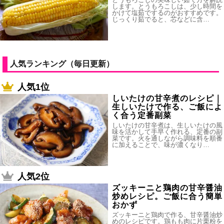
します。とうもろこしは、少し時間を
かけて塩茹でするのがおすすめです。
じっくり茹でると、芯などに含…
人気ランキング（毎日更新）
人気1位
しいたけの甘辛煮のレシピ｜
生しいたけで作る、ご飯によ
く合う定番副菜
しいたけの甘辛煮は、生しいたけの風
味を活かして手早く作れる、定番の副
菜です。火を通しながら調味料を順番
に加えることで、味が濃くなり…
人気2位
ズッキーニと鶏肉の甘辛醤油
炒めレシピ。ご飯に合う簡単
おかず
ズッキーニと鶏肉で作る、甘辛醤油炒
めのレシピです。鶏もも肉に片栗粉を