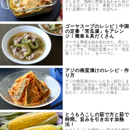
介します。鶏肉と野菜を合わせた具だ
くさんのグラタンで、家庭でも作りや
すい定番の一皿です。かぼちゃ…
ゴーヤスープのレシピ｜中国
の定番「苦瓜湯」をアレン
ジ！簡単＆具だくさん
ゴーヤと豚肉を組み合わせた、具だく
さんで食べ応えのあるゴーヤスープの
レシピです。中国の定番スープ「苦瓜
湯（くがとう）」をベースに、…
アジの南蛮漬けのレシピ・作
り方
アジの南蛮漬けのレシピをご紹介しま
す。味付けに水を一切使わずに作るの
で、濃厚な南蛮酢がアジと野菜に染み
わたり、メリハリのきいた味を…
とうもろこしの茹で方と茹で
時間。旨みを引き出す加熱
法！
とうもろこしの美味しい茹で方を解説