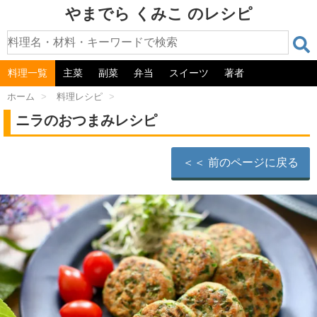
やまでら くみこ のレシピ
料理一覧
主菜
副菜
弁当
スイーツ
著者
ホーム
>
料理レシピ
>
ニラのおつまみレシピ
＜＜ 前のページに戻る