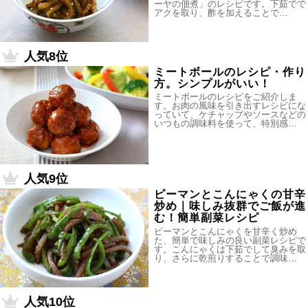
ーヤの佃煮」のレシピです。下茹でで
アクを取り、酢を加えることで…
人気8位
ミートボールのレシピ・作り
方。シンプルがいい！
ミートボールのレシピをご紹介しま
す。お肉の風味を引き出すレシピにな
っていて、ケチャップやソースなどの
いつもの調味料を使って、特別感…
人気9位
ピーマンとこんにゃくの甘辛
炒め｜味しみ抜群でご飯が進
む！簡単副菜レシピ
ピーマンとこんにゃくを甘辛く炒め
た、簡単で味しみの良い副菜レシピで
す。こんにゃくは下茹でして臭みを取
り、さらに乾煎りすることで調味…
人気10位