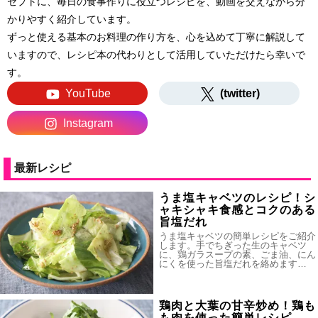
セプトに、毎日の食事作りに役立つレシピを、動画を交えながら分
かりやすく紹介しています。
ずっと使える基本のお料理の作り方を、心を込めて丁寧に解説して
いますので、レシピ本の代わりとして活用していただけたら幸いで
す。
YouTube
(twitter)
Instagram
最新レシピ
うま塩キャベツのレシピ！シ
ャキシャキ食感とコクのある
旨塩だれ
うま塩キャベツの簡単レシピをご紹介
します。手でちぎった生のキャベツ
に、鶏ガラスープの素、ごま油、にん
にくを使った旨塩だれを絡めます…
鶏肉と大葉の甘辛炒め！鶏も
も肉を使った簡単レシピ