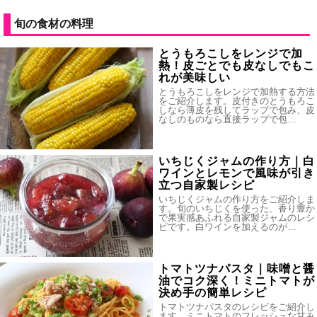
旬の食材の料理
とうもろこしをレンジで加
熱！皮ごとでも皮なしでもこ
れが美味しい
とうもろこしをレンジで加熱する方法
をご紹介します。皮付きのとうもろこ
しなら薄皮を残してラップで包み、皮
なしのものなら直接ラップで包…
いちじくジャムの作り方｜白
ワインとレモンで風味が引き
立つ自家製レシピ
いちじくジャムの作り方をご紹介しま
す。旬のいちじくを使った、香り豊か
で果実感あふれる自家製ジャムのレシ
ピです。白ワインを加えるのが…
トマトツナパスタ｜味噌と醤
油でコク深く！ミニトマトが
決め手の簡単レシピ
トマトツナパスタのレシピをご紹介し
ます。ミニトマトのフレッシュな甘み