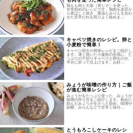
鶏もも肉と大葉（青じそ）を使った、
甘辛炒めのレシピです。鶏肉を皮目か
ら香ばしく焼き、醤油とみりんを合わ
せた甘辛だれを照りよく絡めま…
キャベツ焼きのレシピ。卵と
小麦粉で簡単！
キャベツ焼きの簡単レシピをご紹介し
ます。薄く焼いた小麦粉の生地に、た
っぷりの千切りキャベツと卵をのせ、
半分に折って仕上げます。お好…
みょうが味噌の作り方｜ご飯
が進む簡単レシピ
みょうがをたっぷり使った、みょうが
味噌の作り方をご紹介します。粗めに
刻んだみょうがをさっと炒め、味噌や
砂糖、みりんなどで甘辛く味付…
とうもろこしケーキのレシ