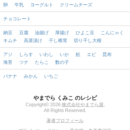
卵
牛乳
ヨーグルト
クリームチーズ
チョコレート
納豆
豆腐
油揚げ
厚揚げ
ひよこ豆
こんにゃく
キムチ
高菜漬け
干し椎茸
切り干し大根
アジ
しらす
いわし
いか
鮭
エビ
昆布
海苔
ツナ
たらこ
数の子
バナナ
みかん
いちご
やまでら くみこ のレシピ
Copyright© 2026
株式会社やまでら屋
,
All Rights Reserved.
著者プロフィール