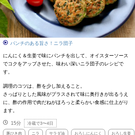
パンチのある旨さ！ニラ団子
にんにく＆生姜で味にパンチを出して、オイスターソース
でコクをアップさせた、味わい深いニラ団子のレシピで
す。
調理のコツは、酢を少し加えること。
さっぱりとした風味がプラスされて味に奥行きが出るうえ
に、酢の作用で肉だねがほろっと柔らかい食感に仕上がり
ます。
15分
冷蔵で3〜4日
豚ひき肉
ニラ
サラダ油
おろしにんにく
おろし生姜