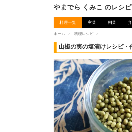
やまでら くみこ のレシピ
料理一覧
主菜
副菜
弁
ホーム
>
料理レシピ
>
山椒の実の塩漬けレシピ・