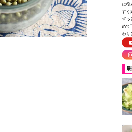
に役
すく
ずっ
めて
わり
最