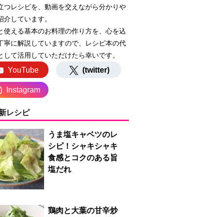
立つレシピを、動画を交えながら分かりや
紹介しています。
と使える基本のお料理の作り方を、心を込
丁寧に解説していますので、レシピ本の代
として活用していただけたら幸いです。
YouTube
(twitter)
Instagram
新レシピ
うま塩キャベツのレ
シピ！シャキシャキ
食感とコクのある旨
塩だれ
鶏肉と大葉の甘辛炒