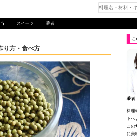
当
スイーツ
著者
こ
作り方・食べ方
著者
料理
トへ
この
に美