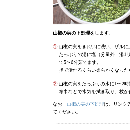
山椒の実の下処理をします。
① 山椒の実をきれいに洗い、ザル
たっぷりの湯に塩（分量外：湯1
て5〜6分茹でます。
指で潰れるくらい柔らかくなった
② 山椒の実をたっぷりの水に1〜
布巾などで水気を拭き取り、枝が
なお、
山椒の実の下処理
は、リンク
てください。