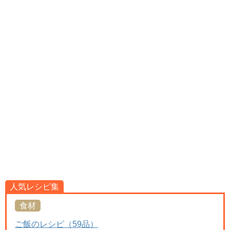
人気レシピ集
食材
ご飯のレシピ（59品）