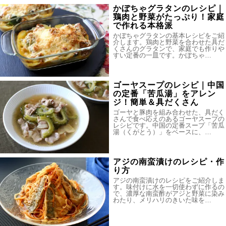
かぼちゃグラタンのレシピ｜
鶏肉と野菜がたっぷり！家庭
で作れる本格派
かぼちゃグラタンの基本レシピをご紹
介します。鶏肉と野菜を合わせた具だ
くさんのグラタンで、家庭でも作りや
すい定番の一皿です。かぼちゃ…
ゴーヤスープのレシピ｜中国
の定番「苦瓜湯」をアレン
ジ！簡単＆具だくさん
ゴーヤと豚肉を組み合わせた、具だく
さんで食べ応えのあるゴーヤスープの
レシピです。中国の定番スープ「苦瓜
湯（くがとう）」をベースに、…
アジの南蛮漬けのレシピ・作
り方
アジの南蛮漬けのレシピをご紹介しま
す。味付けに水を一切使わずに作るの
で、濃厚な南蛮酢がアジと野菜に染み
わたり、メリハリのきいた味を…