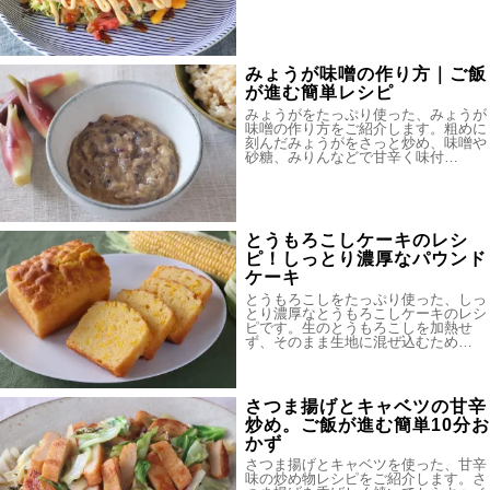
みょうが味噌の作り方｜ご飯
が進む簡単レシピ
みょうがをたっぷり使った、みょうが
味噌の作り方をご紹介します。粗めに
刻んだみょうがをさっと炒め、味噌や
砂糖、みりんなどで甘辛く味付…
とうもろこしケーキのレシ
ピ！しっとり濃厚なパウンド
ケーキ
とうもろこしをたっぷり使った、しっ
とり濃厚なとうもろこしケーキのレシ
ピです。生のとうもろこしを加熱せ
ず、そのまま生地に混ぜ込むため…
さつま揚げとキャベツの甘辛
炒め。ご飯が進む簡単10分お
かず
さつま揚げとキャベツを使った、甘辛
味の炒め物レシピをご紹介します。さ