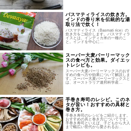
バスマティライスの炊き方。
インドの香り米を伝統的な湯
取り法で炊く！
バスマティライス（Basmati rice）の
炊き方をご紹介します。バスマティラ
イスとは、インディカ米の一種のこ
と。インドを中心に…
スーパー大麦バーリーマック
スの食べ方と効果。ダイエッ
トレシピも。
スーパー大麦バーリーマックスのおす
すめの食べ方や効果について解説しま
す。スーパー大麦バーリーマックスと
は、オーストラリア連邦科学産…
手巻き寿司のレシピ。このネ
タが旨い！おすすめの具材と
巻き方。
手巻き寿司のレシピをご紹介します。
おすすめの具と巻き方についてです。
手巻き寿司といえば、子どもから大人
まで幅広い世代から愛されるお…