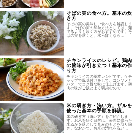
そばの実の食べ方。基本の炊
き方
そばの実の美味しい食べ方を解説しま
す。そばの実の加熱方法としては、茹
でるよりも炊く方がおすすめです。そ
ばの実を炊くと、水っぽくなら…
チキンライスのレシピ。鶏肉
の旨味が引き立つ！基本の作
り方
チキンライスの基本レシピです。ケチ
ャップで風味付けをして、コンソメと
バターでコク旨な味に仕上げます。鶏
肉の味がご飯とよく馴染むので…
米の研ぎ方・洗い方。ザルを
使った基本の手順を解説。
米の研ぎ方（洗い方）をご紹介しま
す。お米を研ぐ目的は、表面に残った
米ぬかを落として臭みのもとを取り除
き、なおかつ、お米の汚れを洗い…