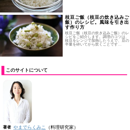
枝豆ご飯（枝豆の炊き込みご
飯）のレシピ。風味を引き出
す作り方
枝豆ご飯（枝豆の炊き込みご飯）のレ
シピをご紹介します。調理のコツは、
枝豆をレンジで加熱したうえで、豆の
半量を砕いてから炊くことです…
このサイトについて
著者
やまでらくみこ
（料理研究家）