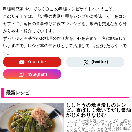
料理研究家 やまでらくみこ の料理レシピサイトへようこそ。
このサイトでは、「定番の家庭料理をシンプルに美味しく」をコン
セプトに、毎日の食事作りに役立つレシピを、動画を交えながら分
かりやすく紹介しています。
ずっと使える基本のお料理の作り方を、心を込めて丁寧に解説して
いますので、レシピ本の代わりとして活用していただけたら幸いで
す。
YouTube
(twitter)
Instagram
最新レシピ
ししとうの焼き浸しのレシ
ピ。香ばしく焼いてだし醤油
がじんわりなじむ
ししとうの焼き浸しのレシピをご紹介
します。フライパンで香ばしく焼いた
ししとうを、だしをきかせた醤油味の