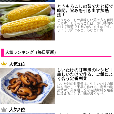
とうもろこしの茹で方と茹で
時間。旨みを引き出す加熱
法！
とうもろこしの美味しい茹で方を解説
します。とうもろこしは、少し時間を
かけて塩茹でするのがおすすめです。
じっくり茹でると、芯などに含…
人気ランキング（毎日更新）
人気1位
しいたけの甘辛煮のレシピ｜
生しいたけで作る、ご飯によ
く合う定番副菜
しいたけの甘辛煮は、生しいたけの風
味を活かして手早く作れる、定番の副
菜です。火を通しながら調味料を順番
に加えることで、味が濃くなり…
人気2位