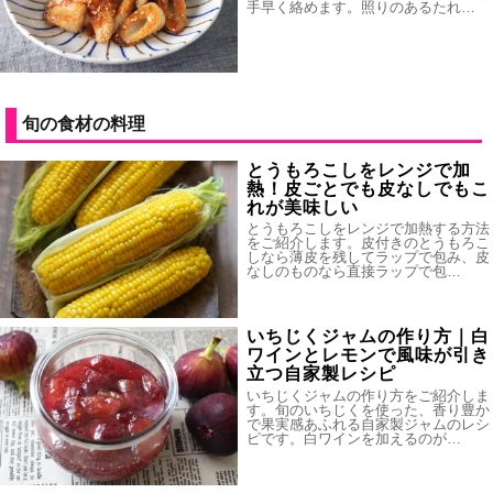
手早く絡めます。照りのあるたれ…
旬の食材の料理
とうもろこしをレンジで加
熱！皮ごとでも皮なしでもこ
れが美味しい
とうもろこしをレンジで加熱する方法
をご紹介します。皮付きのとうもろこ
しなら薄皮を残してラップで包み、皮
なしのものなら直接ラップで包…
いちじくジャムの作り方｜白
ワインとレモンで風味が引き
立つ自家製レシピ
いちじくジャムの作り方をご紹介しま
す。旬のいちじくを使った、香り豊か
で果実感あふれる自家製ジャムのレシ
ピです。白ワインを加えるのが…