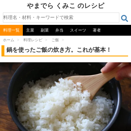
やまでら くみこ のレシピ
料理一覧
主菜
副菜
弁当
スイーツ
著者
ホーム
>
料理レシピ
>
ご飯
>
鍋を使ったご飯の炊き方。これが基本！