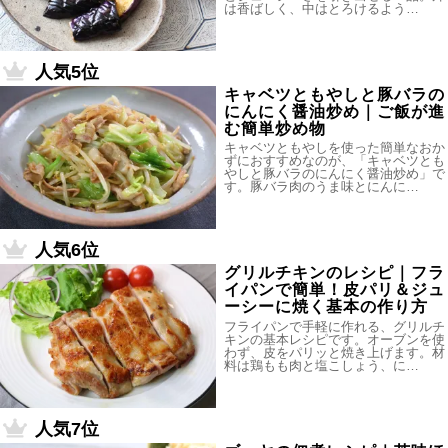
は香ばしく、中はとろけるよう…
人気5位
キャベツともやしと豚バラの
にんにく醤油炒め｜ご飯が進
む簡単炒め物
キャベツともやしを使った簡単なおか
ずにおすすめなのが、「キャベツとも
やしと豚バラのにんにく醤油炒め」で
す。豚バラ肉のうま味とにんに…
人気6位
グリルチキンのレシピ｜フラ
イパンで簡単！皮パリ＆ジュ
ーシーに焼く基本の作り方
フライパンで手軽に作れる、グリルチ
キンの基本レシピです。オーブンを使
わず、皮をパリッと焼き上げます。材
料は鶏もも肉と塩こしょう、に…
人気7位