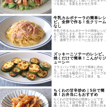
つま揚げを香ばしく焼いてからキャベ
ツを加え、生姜をきかせた甘辛…
牛乳カルボナーラの簡単レシ
ピ。全卵で作る！生クリーム
なし
牛乳で作るカルボナーラの簡単レシピ
をご紹介します。生クリームは使わ
ず、牛乳と全卵、粉チーズを合わせ
て、濃厚でクリーミーに仕上げます…
ズッキーニソテーのレシピ。
焼くだけで簡単！こんがりジ
ューシー
フライパンで焼くだけで簡単に作れ
る、ズッキーニソテーのレシピです。
ズッキーニを輪切りにし、オリーブオ
イルで両面をこんがりと焼き、塩…
ちくわの甘辛炒め｜5分で簡
単！お弁当にもおすすめ
ちくわの甘辛炒めの簡単レシピです。
ちくわをごま油で香ばしく焼き、醤
油・みりん・砂糖を使った甘辛だれを