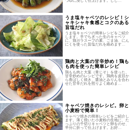
つゆに浸して仕上げます。しし…
うま塩キャベツのレシピ！シ
ャキシャキ食感とコクのある
旨塩だれ
うま塩キャベツの簡単レシピをご紹介
します。手でちぎった生のキャベツ
に、鶏ガラスープの素、ごま油、にん
にくを使った旨塩だれを絡めます…
鶏肉と大葉の甘辛炒め！鶏も
も肉を使った簡単レシピ
鶏もも肉と大葉（青じそ）を使った、
甘辛炒めのレシピです。鶏肉を皮目か
ら香ばしく焼き、醤油とみりんを合わ
せた甘辛だれを照りよく絡めま…
キャベツ焼きのレシピ。卵と
小麦粉で簡単！
キャベツ焼きの簡単レシピをご紹介し
ます。薄く焼いた小麦粉の生地に、た
っぷりの千切りキャベツと卵をのせ、
半分に折って仕上げます。お好…