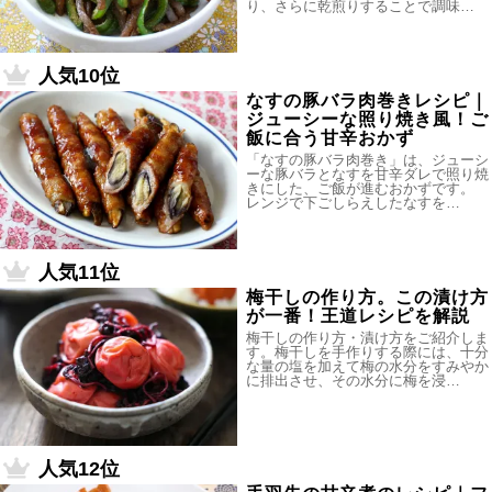
り、さらに乾煎りすることで調味…
人気10位
なすの豚バラ肉巻きレシピ｜
ジューシーな照り焼き風！ご
飯に合う甘辛おかず
「なすの豚バラ肉巻き」は、ジューシ
ーな豚バラとなすを甘辛ダレで照り焼
きにした、ご飯が進むおかずです。
レンジで下ごしらえしたなすを…
人気11位
梅干しの作り方。この漬け方
が一番！王道レシピを解説
梅干しの作り方・漬け方をご紹介しま
す。梅干しを手作りする際には、十分
な量の塩を加えて梅の水分をすみやか
に排出させ、その水分に梅を浸…
人気12位