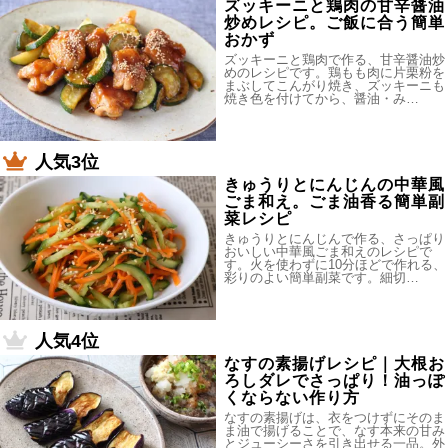
ズッキーニと鶏肉の甘辛醤油
炒めレシピ。ご飯に合う簡単
おかず
ズッキーニと鶏肉で作る、甘辛醤油炒
めのレシピです。鶏もも肉に片栗粉を
まぶしてこんがり焼き、ズッキーニも
焼き色を付けてから、醤油・み…
人気3位
きゅうりとにんじんの中華風
ごま和え。ごま油香る簡単副
菜レシピ
きゅうりとにんじんで作る、さっぱり
おいしい中華風ごま和えのレシピで
す。火を使わずに10分ほどで作れる、
彩りのよい簡単副菜です。細切…
人気4位
なすの素揚げレシピ｜大根お
ろしダレでさっぱり！油っぽ
くならない作り方
なすの素揚げは、衣をつけずにそのま
ま油で揚げることで、なす本来の甘み
とジューシーさを引き出せる一品。外