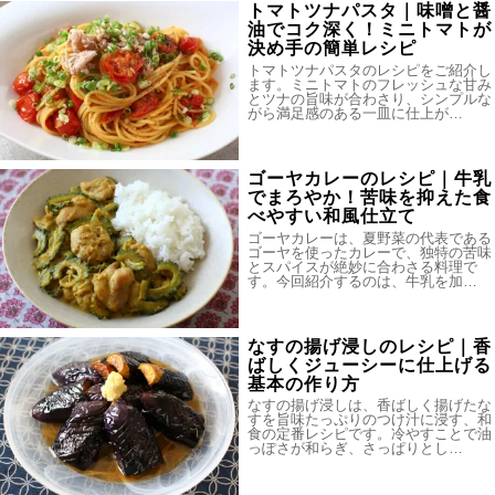
トマトツナパスタ｜味噌と醤
油でコク深く！ミニトマトが
決め手の簡単レシピ
トマトツナパスタのレシピをご紹介し
ます。ミニトマトのフレッシュな甘み
とツナの旨味が合わさり、シンプルな
がら満足感のある一皿に仕上が…
ゴーヤカレーのレシピ｜牛乳
でまろやか！苦味を抑えた食
べやすい和風仕立て
ゴーヤカレーは、夏野菜の代表である
ゴーヤを使ったカレーで、独特の苦味
とスパイスが絶妙に合わさる料理で
す。今回紹介するのは、牛乳を加…
なすの揚げ浸しのレシピ｜香
ばしくジューシーに仕上げる
基本の作り方
なすの揚げ浸しは、香ばしく揚げたな
すを旨味たっぷりのつけ汁に浸す、和
食の定番レシピです。冷やすことで油
っぽさが和らぎ、さっぱりとし…