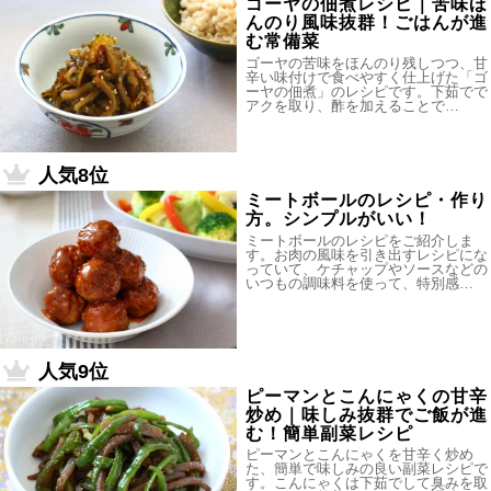
ゴーヤの佃煮レシピ｜苦味ほ
んのり風味抜群！ごはんが進
む常備菜
ゴーヤの苦味をほんのり残しつつ、甘
辛い味付けで食べやすく仕上げた「ゴ
ーヤの佃煮」のレシピです。下茹でで
アクを取り、酢を加えることで…
人気8位
ミートボールのレシピ・作り
方。シンプルがいい！
ミートボールのレシピをご紹介しま
す。お肉の風味を引き出すレシピにな
っていて、ケチャップやソースなどの
いつもの調味料を使って、特別感…
人気9位
ピーマンとこんにゃくの甘辛
炒め｜味しみ抜群でご飯が進
む！簡単副菜レシピ
ピーマンとこんにゃくを甘辛く炒め
た、簡単で味しみの良い副菜レシピで
す。こんにゃくは下茹でして臭みを取