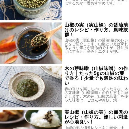
にするのが一番おすすめです。…
山椒の実（実山椒）の醤油漬
けのレシピ・作り方。風味抜
群！
山椒の実（実山椒）の醤油漬けのレシ
ピをご紹介します。山椒といえば痺れ
るような辛さが特徴的ですが、醤油漬
けにすると、辛みとエグミが抑…
木の芽味噌（山椒味噌）の作
り方｜たった5gの山椒の葉
で香る！少量でも満足の味わ
い
春の香りを楽しむのにぴったりな、木
の芽味噌（山椒味噌）の作り方をご紹
介します。木の芽（山椒の若葉）を使
った味噌は、ごはんや冷奴、焼…
実山椒（山椒の実）の佃煮の
レシピ・作り方。優しい刺激
が心地良い！
山椒の実の佃煮レシピをご紹介しま