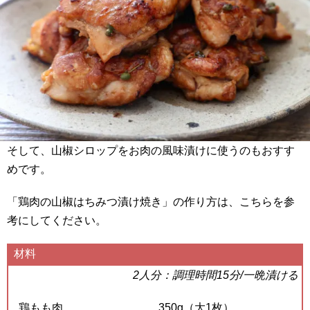
そして、山椒シロップをお肉の風味漬けに使うのもおすす
めです。
「鶏肉の山椒はちみつ漬け焼き」の作り方は、こちらを参
考にしてください。
材料
2人分：調理時間15分/一晩漬ける
鶏もも肉
350g（大1枚）