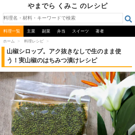
やまでら くみこ のレシピ
料理一覧
主菜
副菜
弁当
スイーツ
著者
ホーム
>
料理レシピ
>
山椒シロップ。アク抜きなしで生のまま使
う！実山椒のはちみつ漬けレシピ