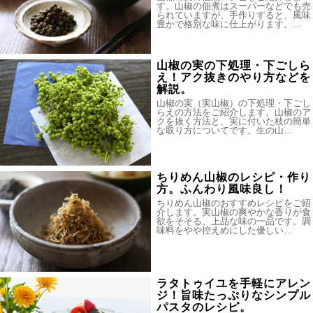
す。山椒の佃煮はスーパーなどでも売
られていますが、手作りすると、風味
豊かで格別な味に仕上がります。…
山椒の実の下処理・下ごしら
え！アク抜きのやり方などを
解説。
山椒の実（実山椒）の下処理・下ごし
らえの方法をご紹介します。山椒のア
クを抜く方法と、実に付いた枝の簡単
な取り方についてです。生の山…
ちりめん山椒のレシピ・作り
方。ふんわり風味良し！
ちりめん山椒のおすすめレシピをご紹
介します。実山椒の爽やかな香りが食
欲をそそる、上品な味の一品です。調
味料をやや控えめにした優しい…
ラタトゥイユを手軽にアレン
ジ！旨味たっぷりなシンプル
パスタのレシピ。