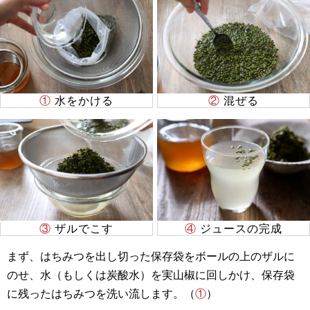
①
水をかける
②
混ぜる
③
ザルでこす
④
ジュースの完成
まず、はちみつを出し切った保存袋をボールの上のザルに
のせ、水（もしくは炭酸水）を実山椒に回しかけ、保存袋
に残ったはちみつを洗い流します。（
①
）