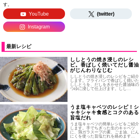
す。
YouTube
(twitter)
Instagram
最新レシピ
ししとうの焼き浸しのレシ
ピ。香ばしく焼いてだし醤油
がじんわりなじむ
ししとうの焼き浸しのレシピをご紹介
します。フライパンで香ばしく焼いた
ししとうを、だしをきかせた醤油味の
つゆに浸して仕上げます。しし…
うま塩キャベツのレシピ！シ
ャキシャキ食感とコクのある
旨塩だれ
うま塩キャベツの簡単レシピをご紹介
します。手でちぎった生のキャベツ
に、鶏ガラスープの素、ごま油、にん
にくを使った旨塩だれを絡めます…