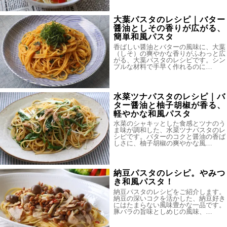
大葉パスタのレシピ｜バター
醤油としその香りが広がる、
簡単和風パスタ
香ばしい醤油とバターの風味に、大葉
（しそ）の爽やかな香りがふわっと広
がる、大葉パスタのレシピです。シン
プルな材料で手早く作れるのに…
水菜ツナパスタのレシピ｜バ
ター醤油と柚子胡椒が香る、
軽やかな和風パスタ
水菜のシャキッとした食感とツナのう
ま味が調和した、水菜ツナパスタのレ
シピです。バターのコクと醤油の香ば
しさに、柚子胡椒の爽やかな風…
納豆パスタのレシピ。やみつ
き和風パスタ！
納豆パスタのレシピをご紹介します。
納豆の深いコクを活かした、納豆好き
にはたまらない風味豊かな一品です。
豚バラの旨味としめじの風味、…