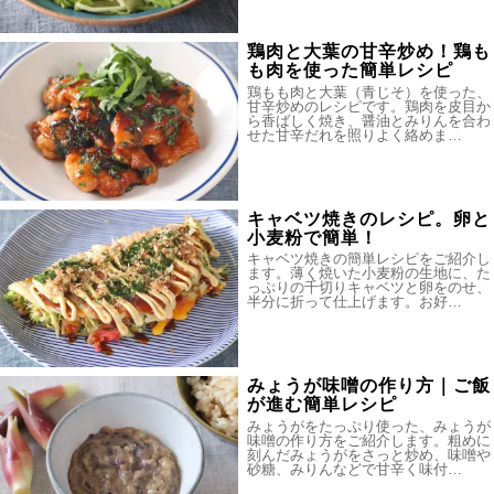
鶏肉と大葉の甘辛炒め！鶏も
も肉を使った簡単レシピ
鶏もも肉と大葉（青じそ）を使った、
甘辛炒めのレシピです。鶏肉を皮目か
ら香ばしく焼き、醤油とみりんを合わ
せた甘辛だれを照りよく絡めま…
キャベツ焼きのレシピ。卵と
小麦粉で簡単！
キャベツ焼きの簡単レシピをご紹介し
ます。薄く焼いた小麦粉の生地に、た
っぷりの千切りキャベツと卵をのせ、
半分に折って仕上げます。お好…
みょうが味噌の作り方｜ご飯
が進む簡単レシピ
みょうがをたっぷり使った、みょうが
味噌の作り方をご紹介します。粗めに
刻んだみょうがをさっと炒め、味噌や
砂糖、みりんなどで甘辛く味付…