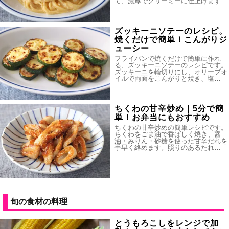
て、濃厚でクリーミーに仕上げます…
ズッキーニソテーのレシピ。
焼くだけで簡単！こんがりジ
ューシー
フライパンで焼くだけで簡単に作れ
る、ズッキーニソテーのレシピです。
ズッキーニを輪切りにし、オリーブオ
イルで両面をこんがりと焼き、塩…
ちくわの甘辛炒め｜5分で簡
単！お弁当にもおすすめ
ちくわの甘辛炒めの簡単レシピです。
ちくわをごま油で香ばしく焼き、醤
油・みりん・砂糖を使った甘辛だれを
手早く絡めます。照りのあるたれ…
旬の食材の料理
とうもろこしをレンジで加