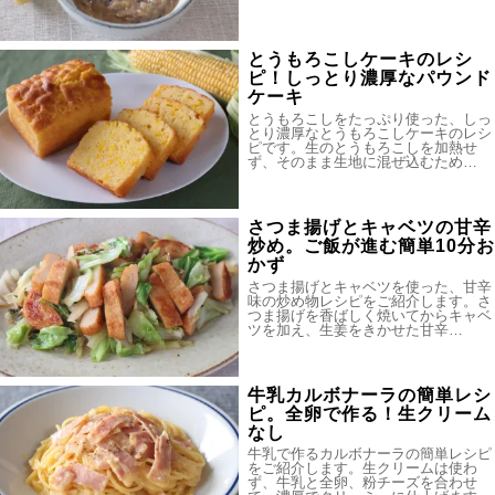
とうもろこしケーキのレシ
ピ！しっとり濃厚なパウンド
ケーキ
とうもろこしをたっぷり使った、しっ
とり濃厚なとうもろこしケーキのレシ
ピです。生のとうもろこしを加熱せ
ず、そのまま生地に混ぜ込むため…
さつま揚げとキャベツの甘辛
炒め。ご飯が進む簡単10分お
かず
さつま揚げとキャベツを使った、甘辛
味の炒め物レシピをご紹介します。さ
つま揚げを香ばしく焼いてからキャベ
ツを加え、生姜をきかせた甘辛…
牛乳カルボナーラの簡単レシ
ピ。全卵で作る！生クリーム
なし
牛乳で作るカルボナーラの簡単レシピ
をご紹介します。生クリームは使わ
ず、牛乳と全卵、粉チーズを合わせ