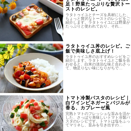
足！野菜たっぷりな贅沢トー
ストのレシピ。
ラタトゥイユとチーズを具材にした、
ちょっと贅沢なトーストのレシピをご
紹介します。ラタトゥイユには野菜が
たっぷりと使われており、それ…
ラタトゥイユ丼のレシピ。ご
飯で美味しさ底上げ！
ラタトゥイユ丼のおすすめレシピをご
紹介します。ラタトゥイユとご飯を合
わせると、白米の淡泊な味と合わさっ
て、物足りない味になりがちで…
トマト冷製パスタのレシピ｜
白ワインビネガーとバジルが
香る、カプレーゼ風
完熟トマトのフレッシュな旨みを活か
した、さっぱり美味しいトマト冷製パ
スタのレシピです。トマトは塩をふっ
てマリネし、旨みを引き出すの…