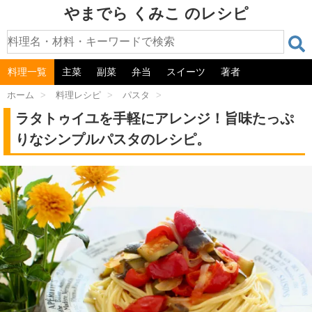
やまでら くみこ のレシピ
料理一覧
主菜
副菜
弁当
スイーツ
著者
ホーム
>
料理レシピ
>
パスタ
>
ラタトゥイユを手軽にアレンジ！旨味たっぷ
りなシンプルパスタのレシピ。