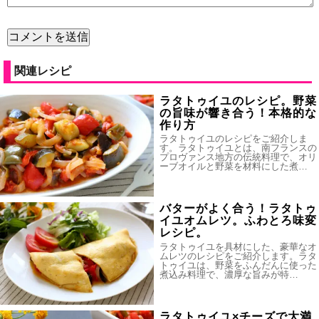
関連レシピ
ラタトゥイユのレシピ。野菜
の旨味が響き合う！本格的な
作り方
ラタトゥイユのレシピをご紹介しま
す。ラタトゥイユとは、南フランスの
プロヴァンス地方の伝統料理で、オリ
ーブオイルと野菜を材料にした煮…
バターがよく合う！ラタトゥ
イユオムレツ。ふわとろ味変
レシピ。
ラタトゥイユを具材にした、豪華なオ
ムレツのレシピをご紹介します。ラタ
トゥイユは、野菜をふんだんに使った
煮込み料理で、濃厚な旨みが特…
ラタトゥイユ×チーズで大満