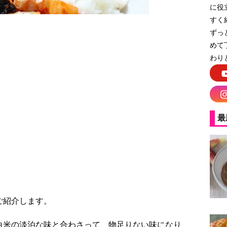
に役
すく
ずっ
めて
わり
最
げ！ラタトゥイユ丼
ご紹介します。
白米の淡泊な味と合わさって、物足りない味になり