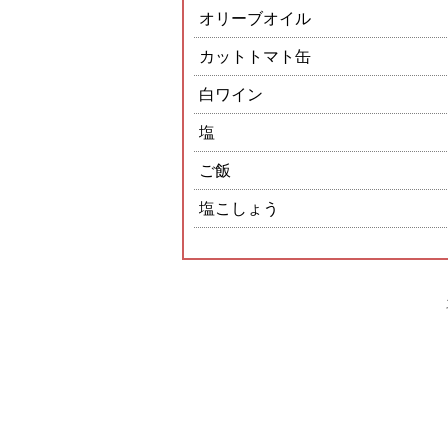
オリーブオイル
カットトマト缶
白ワイン
塩
ご飯
塩こしょう