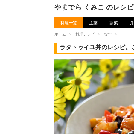
やまでら くみこ のレシピ
料理一覧
主菜
副菜
弁
ホーム
>
料理レシピ
>
なす
>
ラタトゥイユ丼のレシピ。