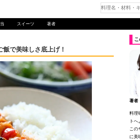
当
スイーツ
著者
こ
ご飯で美味しさ底上げ！
著者
料理
トへ
この
に美