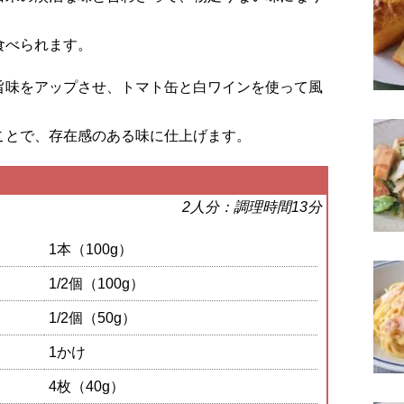
食べられます。
旨味をアップさせ、トマト缶と白ワインを使って風
ことで、存在感のある味に仕上げます。
2人分：調理時間13分
1本（100g）
1/2個（100g）
1/2個（50g）
1かけ
4枚（40g）