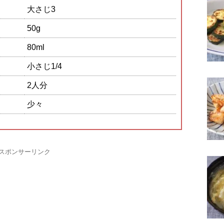
大さじ3
50g
80ml
小さじ1/4
2人分
少々
スポンサーリンク