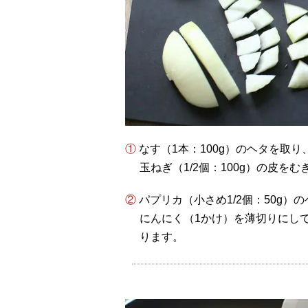
① なす（1本：100g）のヘタを取
玉ねぎ（1/2個：100g）の皮をむ
② パプリカ（小さめ1/2個：50g
にんにく（1かけ）を薄切りにして
ります。