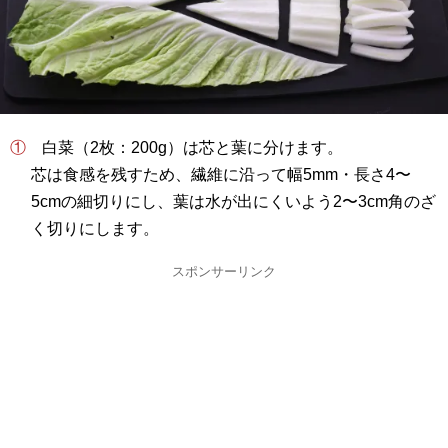
① 白菜（2枚：200g）は芯と葉に分けます。
芯は食感を残すため、繊維に沿って幅5mm・長さ4〜
5cmの細切りにし、葉は水が出にくいよう2〜3cm角のざ
く切りにします。
スポンサーリンク