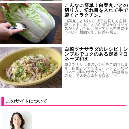
こんなに簡単！白菜丸ごとの
切り方。切れ目を入れて手で
裂くとラクチン。
白菜丸ごと1株の、上手な切り方を解
説します。丸ごとの白菜はかなりサイ
ズが大きいため、切ってから料理に使
うのが一般的です。白菜を切る…
白菜ツナサラダのレシピ｜シ
ンプルでコクのある定番マヨ
ネーズ和え
白菜ツナサラダのレシピをご紹介しま
す。白菜とツナで作る、シンプルなマ
ヨネーズ味のサラダです。白菜は塩も
みをして余分な水分を抜き、マ…
このサイトについて