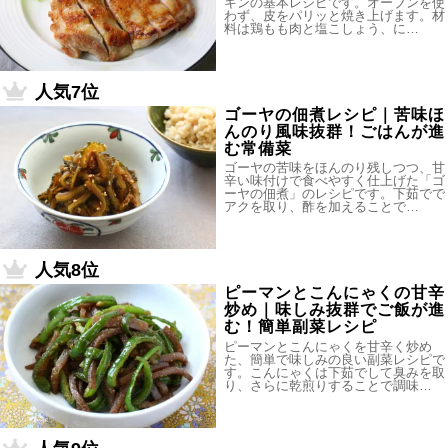
キンの基本レシピです。オーブンを使
わず、皮をパリッと焼き上げます。材
料は鶏もも肉と塩こしょう、に…
人気7位
ゴーヤの佃煮レシピ｜苦味ほ
んのり風味抜群！ごはんが進
む常備菜
ゴーヤの苦味をほんのり残しつつ、甘
辛い味付けで食べやすく仕上げた「ゴ
ーヤの佃煮」のレシピです。下茹でで
アクを取り、酢を加えることで…
人気8位
ピーマンとこんにゃくの甘辛
炒め｜味しみ抜群でご飯が進
む！簡単副菜レシピ
ピーマンとこんにゃくを甘辛く炒め
た、簡単で味しみの良い副菜レシピで
す。こんにゃくは下茹でして臭みを取
り、さらに乾煎りすることで調味…