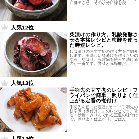
に排出させ、その水分に梅を浸…
人気12位
柴漬けの作り方。乳酸発酵さ
せる本格レシピと梅酢を使っ
た時短レシピ。
しば漬けのおすすめの作り方をご紹介
します。美味しい柴漬けを作りたいの
なら、やはり、赤紫蘇を使って漬ける
のが一番です。野菜と赤梅酢だ…
人気13位
手羽先の甘辛煮のレシピ｜フ
ライパンで簡単、照りよく仕
上がる定番の煮付け
手羽先を使った定番おかず「手羽先の
甘辛煮（煮付け）」のレシピです。醤
油・砂糖・みりんで作る王道の味付け
で、照りよく仕上がり、ごはん…
人気14位