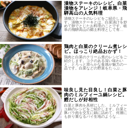
漬物ステーキのレシピ。白菜
漬物をアレンジ！岐阜県・飛
騨高山の人気料理
漬物ステーキのレシピをご紹介しま
す。漬物ステーキとは、白菜漬けを炒
めて卵でとじたお料理のことです。岐
阜の飛騨高山の郷土料理として有…
鶏肉と白菜のクリーム煮レシ
ピ。ほっこり絶品おかず！
鶏肉と白菜のクリーム煮のレシピをご
紹介します。コクのある深い味わい
と、とろっと滑らかな食感が魅力の一
品です。白菜などの野菜をたっぷ…
味良し見た目良し！白菜と豚
肉のミルフィーユ鍋レシピ。
鰹だしが好相性
白菜と豚肉を具材にした、ミルフィー
ユ鍋のレシピをご紹介します。白菜と
豚バラ肉を交互に鍋に詰めて、何層に
も折り重なるパイ生地のような…