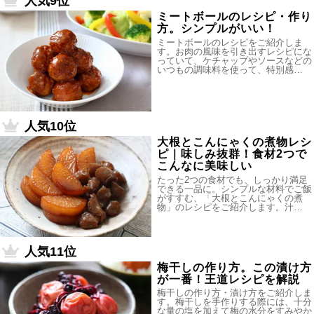
人気9位
ミートボールのレシピ・作り
方。シンプルがいい！
ミートボールのレシピをご紹介しま
す。お肉の風味を引き出すレシピにな
っていて、ケチャップやソースなどの
いつもの調味料を使って、特別感…
人気10位
大根とこんにゃくの煮物レシ
ピ｜味しみ抜群！食材2つで
こんなに美味しい
たった2つの食材でも、しっかり満足
できる一品に。シンプルな材料でご飯
がすすむ、「大根とこんにゃくの煮
物」のレシピをご紹介します。汁…
人気11位
梅干しの作り方。この漬け方
が一番！王道レシピを解説
梅干しの作り方・漬け方をご紹介しま
す。梅干しを手作りする際には、十分
な量の塩を加えて梅の水分をすみやか