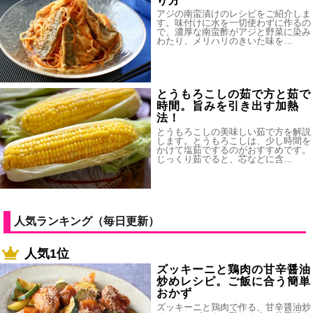
り方
アジの南蛮漬けのレシピをご紹介しま
す。味付けに水を一切使わずに作るの
で、濃厚な南蛮酢がアジと野菜に染み
わたり、メリハリのきいた味を…
とうもろこしの茹で方と茹で
時間。旨みを引き出す加熱
法！
とうもろこしの美味しい茹で方を解説
します。とうもろこしは、少し時間を
かけて塩茹でするのがおすすめです。
じっくり茹でると、芯などに含…
人気ランキング（毎日更新）
人気1位
ズッキーニと鶏肉の甘辛醤油
炒めレシピ。ご飯に合う簡単
おかず
ズッキーニと鶏肉で作る、甘辛醤油炒