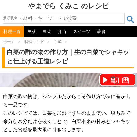
やまでら くみこ のレシピ
料理一覧
主菜
副菜
弁当
スイーツ
著者
ホーム
>
料理レシピ
>
白菜
>
白菜の酢の物の作り方｜生の白菜でシャキッ
と仕上げる王道レシピ
動画
チャンネル登録をお願いします！⇒
白菜の酢の物は、シンプルだからこそ作り方で味に差が出
る一品です。
このレシピでは、白菜を加熱せず生のまま使い、塩もみで
余分な水分だけを抜くことで、白菜本来の甘みとシャキッ
とした食感を最大限に引き出します。