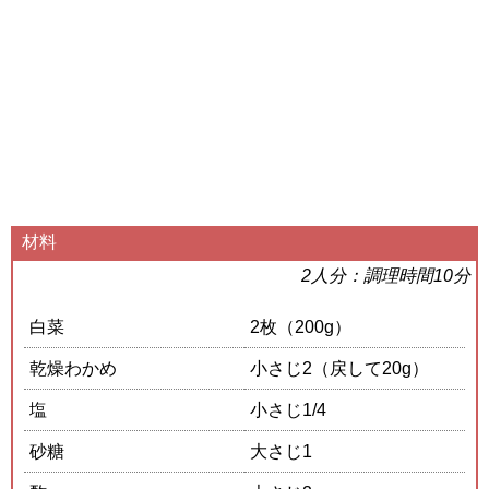
材料
2人分：調理時間10分
白菜
2枚（200g）
乾燥わかめ
小さじ2（戻して20g）
塩
小さじ1/4
砂糖
大さじ1