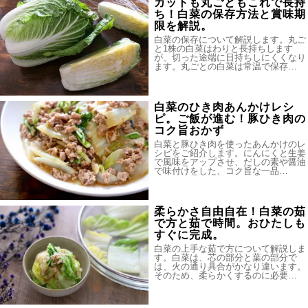
カットも丸ごともこれで長持
ち！白菜の保存方法と賞味期
限を解説。
白菜の保存について解説します。丸ご
と1株の白菜はわりと長持ちします
が、切った途端に日持ちしにくくなり
ます。丸ごとの白菜は常温で保存…
白菜のひき肉あんかけレシ
ピ。ご飯が進む！豚ひき肉の
コク旨おかず
白菜と豚ひき肉を使ったあんかけのレ
シピをご紹介します。にんにくと生姜
で風味をアップさせ、だしの素や醤油
で味付けをした、コク旨な一品…
柔らかさ自由自在！白菜の茹
で方と茹で時間。おひたしも
すぐに完成。
白菜の上手な茹で方について解説しま
す。白菜は、芯の部分と葉の部分で
は、火の通り具合がかなり違います。
そのため、柔らかくするのに必要…