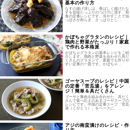
基本の作り方
なすの揚げ浸しは、香ばしく揚げたな
すを旨味たっぷりのつけ汁に浸す、和
食の定番レシピです。冷やすことで油
っぽさが和らぎ、さっぱりとし…
かぼちゃグラタンのレシピ｜
鶏肉と野菜がたっぷり！家庭
で作れる本格派
かぼちゃグラタンの基本レシピをご紹
介します。鶏肉と野菜を合わせた具だ
くさんのグラタンで、家庭でも作りや
すい定番の一皿です。かぼちゃ…
ゴーヤスープのレシピ｜中国
の定番「苦瓜湯」をアレン
ジ！簡単＆具だくさん
ゴーヤと豚肉を組み合わせた、具だく
さんで食べ応えのあるゴーヤスープの
レシピです。中国の定番スープ「苦瓜
湯（くがとう）」をベースに、…
アジの南蛮漬けのレシピ・作