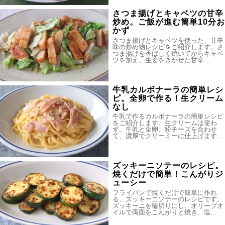
さつま揚げとキャベツの甘辛
炒め。ご飯が進む簡単10分お
かず
さつま揚げとキャベツを使った、甘辛
味の炒め物レシピをご紹介します。さ
つま揚げを香ばしく焼いてからキャベ
ツを加え、生姜をきかせた甘辛…
牛乳カルボナーラの簡単レシ
ピ。全卵で作る！生クリーム
なし
牛乳で作るカルボナーラの簡単レシピ
をご紹介します。生クリームは使わ
ず、牛乳と全卵、粉チーズを合わせ
て、濃厚でクリーミーに仕上げます…
ズッキーニソテーのレシピ。
焼くだけで簡単！こんがりジ
ューシー
フライパンで焼くだけで簡単に作れ
る、ズッキーニソテーのレシピです。
ズッキーニを輪切りにし、オリーブオ
イルで両面をこんがりと焼き、塩…