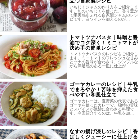
立つ自家製レシピ
いちじくジャムの作り方をご紹介しま
す。旬のいちじくを使った、香り豊か
で果実感あふれる自家製ジャムのレシ
ピです。白ワインを加えるのが…
トマトツナパスタ｜味噌と醤
油でコク深く！ミニトマトが
決め手の簡単レシピ
トマトツナパスタのレシピをご紹介し
ます。ミニトマトのフレッシュな甘み
とツナの旨味が合わさり、シンプルな
がら満足感のある一皿に仕上が…
ゴーヤカレーのレシピ｜牛乳
でまろやか！苦味を抑えた食
べやすい和風仕立て
ゴーヤカレーは、夏野菜の代表である
ゴーヤを使ったカレーで、独特の苦味
とスパイスが絶妙に合わさる料理で
す。今回紹介するのは、牛乳を加…
なすの揚げ浸しのレシピ｜香
ばしくジューシーに仕上げる