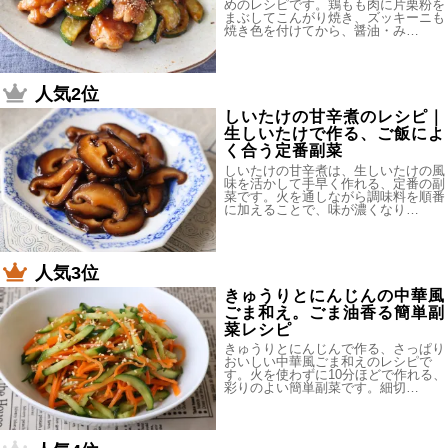
めのレシピです。鶏もも肉に片栗粉を
まぶしてこんがり焼き、ズッキーニも
焼き色を付けてから、醤油・み…
人気2位
しいたけの甘辛煮のレシピ｜
生しいたけで作る、ご飯によ
く合う定番副菜
しいたけの甘辛煮は、生しいたけの風
味を活かして手早く作れる、定番の副
菜です。火を通しながら調味料を順番
に加えることで、味が濃くなり…
人気3位
きゅうりとにんじんの中華風
ごま和え。ごま油香る簡単副
菜レシピ
きゅうりとにんじんで作る、さっぱり
おいしい中華風ごま和えのレシピで
す。火を使わずに10分ほどで作れる、
彩りのよい簡単副菜です。細切…