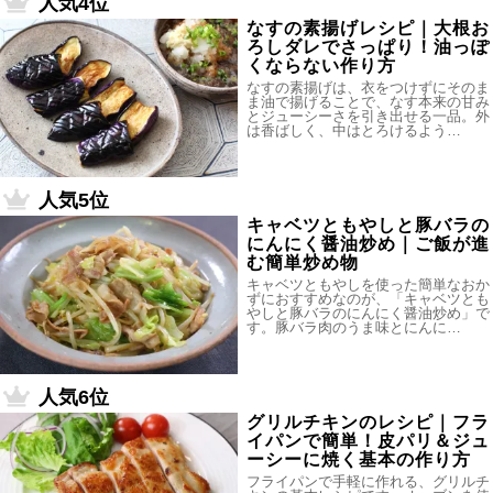
人気4位
なすの素揚げレシピ｜大根お
ろしダレでさっぱり！油っぽ
くならない作り方
なすの素揚げは、衣をつけずにそのま
ま油で揚げることで、なす本来の甘み
とジューシーさを引き出せる一品。外
は香ばしく、中はとろけるよう…
人気5位
キャベツともやしと豚バラの
にんにく醤油炒め｜ご飯が進
む簡単炒め物
キャベツともやしを使った簡単なおか
ずにおすすめなのが、「キャベツとも
やしと豚バラのにんにく醤油炒め」で
す。豚バラ肉のうま味とにんに…
人気6位
グリルチキンのレシピ｜フラ
イパンで簡単！皮パリ＆ジュ
ーシーに焼く基本の作り方
フライパンで手軽に作れる、グリルチ