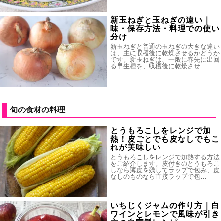
新玉ねぎと玉ねぎの違い｜
味・保存方法・料理での使い
分け
新玉ねぎと普通の玉ねぎの大きな違い
は、主に収穫後に乾燥させるかどうか
です。新玉ねぎは、一般に春先に出回
る早生種を、収穫後に乾燥させ…
旬の食材の料理
とうもろこしをレンジで加
熱！皮ごとでも皮なしでもこ
れが美味しい
とうもろこしをレンジで加熱する方法
をご紹介します。皮付きのとうもろこ
しなら薄皮を残してラップで包み、皮
なしのものなら直接ラップで包…
いちじくジャムの作り方｜白
ワインとレモンで風味が引き