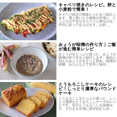
キャベツ焼きのレシピ。卵と
小麦粉で簡単！
キャベツ焼きの簡単レシピをご紹介し
ます。薄く焼いた小麦粉の生地に、た
っぷりの千切りキャベツと卵をのせ、
半分に折って仕上げます。お好…
みょうが味噌の作り方｜ご飯
が進む簡単レシピ
みょうがをたっぷり使った、みょうが
味噌の作り方をご紹介します。粗めに
刻んだみょうがをさっと炒め、味噌や
砂糖、みりんなどで甘辛く味付…
とうもろこしケーキのレシ
ピ！しっとり濃厚なパウンド
ケーキ
とうもろこしをたっぷり使った、しっ
とり濃厚なとうもろこしケーキのレシ
ピです。生のとうもろこしを加熱せ
ず、そのまま生地に混ぜ込むため…