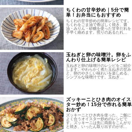
ちくわの甘辛炒め｜5分で簡
単！お弁当にもおすすめ
ちくわの甘辛炒めの簡単レシピです。
ちくわをごま油で香ばしく焼き、醤
油・みりん・砂糖を使った甘辛だれを
手早く絡めます。照りのあるたれ…
玉ねぎと卵の味噌汁。卵をふ
んわり仕上げる簡単レシピ
玉ねぎと卵の味噌汁のレシピをご紹介
します。やわらかく煮た玉ねぎの甘み
と、卵のやさしい味わいを楽しめる、
シンプルな味噌汁です。玉ねぎ…
ズッキーニとひき肉のオイス
ター炒め！15分で作れる簡単
おかず
ズッキーニとひき肉を使った、ご飯に
よく合うオイスター炒めのレシピで
す。ズッキーニは先に両面をこんがり
と焼き、いったん取り出すのがポ…