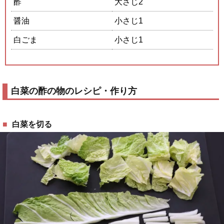
酢
大さじ2
醤油
小さじ1
白ごま
小さじ1
白菜の酢の物のレシピ・作り方
白菜を切る