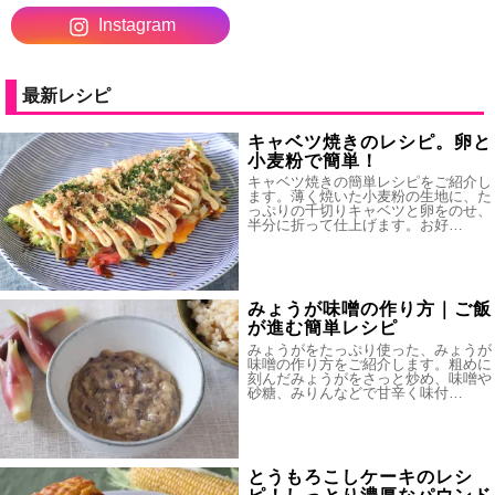
Instagram
最新レシピ
キャベツ焼きのレシピ。卵と
小麦粉で簡単！
キャベツ焼きの簡単レシピをご紹介し
ます。薄く焼いた小麦粉の生地に、た
っぷりの千切りキャベツと卵をのせ、
半分に折って仕上げます。お好…
みょうが味噌の作り方｜ご飯
が進む簡単レシピ
みょうがをたっぷり使った、みょうが
味噌の作り方をご紹介します。粗めに
刻んだみょうがをさっと炒め、味噌や
砂糖、みりんなどで甘辛く味付…
とうもろこしケーキのレシ