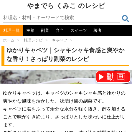
やまでら くみこ のレシピ
料理一覧
主菜
副菜
弁当
スイーツ
著者
ホーム
>
料理レシピ
>
キャベツ
>
ゆかりキャベツ｜シャキシャキ食感と爽やか
な香り！さっぱり副菜のレシピ
動画
チャンネル登録をお願いします！⇒
ゆかりキャベツは、キャベツのシャキシャキ感とゆかりの
爽やかな風味を活かした、浅漬け風の副菜です。
キャベツに塩をふって余分な水分を軽く抜き、酢を加える
ことで味が引き締まり、さっぱりとした味わいに仕上がり
ます。