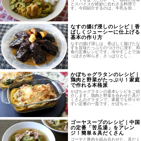
とスパイスが絶妙に合わさる料理で
す。今回紹介するのは、牛乳を加…
なすの揚げ浸しのレシピ｜香
ばしくジューシーに仕上げる
基本の作り方
なすの揚げ浸しは、香ばしく揚げたな
すを旨味たっぷりのつけ汁に浸す、和
食の定番レシピです。冷やすことで油
っぽさが和らぎ、さっぱりとし…
かぼちゃグラタンのレシピ｜
鶏肉と野菜がたっぷり！家庭
で作れる本格派
かぼちゃグラタンの基本レシピをご紹
介します。鶏肉と野菜を合わせた具だ
くさんのグラタンで、家庭でも作りや
すい定番の一皿です。かぼちゃ…
ゴーヤスープのレシピ｜中国
の定番「苦瓜湯」をアレン
ジ！簡単＆具だくさん
ゴーヤと豚肉を組み合わせた、具だく