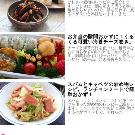
ひじきの煮物のレシピをご紹介しま
す。ひじきは、酒を加えて煮ると味に
角が立ちやすいので、酒を使わずに煮
るのが良いと私は思います。また…
お弁当の隙間おかずに！くる
くる可愛い海苔チーズ巻き。
チーズと海苔だけを使った、超簡単な
お弁当おかずのレシピをご紹介しま
す。隙間おかずにぴったりな、愛らし
い見た目の一品。焼き海苔をスラ…
スパムとキャベツの炒め物レ
シピ。ランチョンミートで簡
単おかず！
スパム（ランチョンミート）とキャベ
ツを使った炒め物のレシピをご紹介し
ます。ニンニクとかつお節で風味付け
するのがポイントで、それらの…