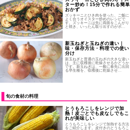
ター炒め！15分で作れる簡単
おかず
ズッキーニとひき肉を使った、ご飯に
よく合うオイスター炒めのレシピで
す。ズッキーニは先に両面をこんがり
と焼き、いったん取り出すのがポ…
新玉ねぎと玉ねぎの違い｜
味・保存方法・料理での使い
分け
新玉ねぎと普通の玉ねぎの大きな違い
は、主に収穫後に乾燥させるかどうか
です。新玉ねぎは、一般に春先に出回
る早生種を、収穫後に乾燥させ…
旬の食材の料理
とうもろこしをレンジで加
熱！皮ごとでも皮なしでもこ
れが美味しい
とうもろこしをレンジで加熱する方法
をご紹介します。皮付きのとうもろこ