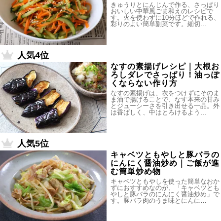
きゅうりとにんじんで作る、さっぱり
おいしい中華風ごま和えのレシピで
す。火を使わずに10分ほどで作れる、
彩りのよい簡単副菜です。細切…
人気4位
なすの素揚げレシピ｜大根お
ろしダレでさっぱり！油っぽ
くならない作り方
なすの素揚げは、衣をつけずにそのま
ま油で揚げることで、なす本来の甘み
とジューシーさを引き出せる一品。外
は香ばしく、中はとろけるよう…
人気5位
キャベツともやしと豚バラの
にんにく醤油炒め｜ご飯が進
む簡単炒め物
キャベツともやしを使った簡単なおか
ずにおすすめなのが、「キャベツとも
やしと豚バラのにんにく醤油炒め」で
す。豚バラ肉のうま味とにんに…