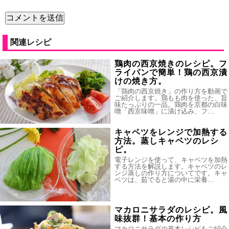
関連レシピ
鶏肉の西京焼きのレシピ。フ
ライパンで簡単！鶏の西京漬
けの焼き方。
「鶏肉の西京焼き」の作り方を動画で
ご紹介します。鶏もも肉を使った、旨
味たっぷりの一品。鶏肉を京都の白味
噌「西京味噌」に漬け込み、フ…
キャベツをレンジで加熱する
方法。蒸しキャベツのレシ
ピ。
電子レンジを使って、キャベツを加熱
する方法を解説します。キャベツのレ
ンジ蒸しの作り方についてです。キャ
ベツは、茹でると湯の中に栄養…
マカロニサラダのレシピ。風
味抜群！基本の作り方
マカロニサラダの基本レシピをご紹介