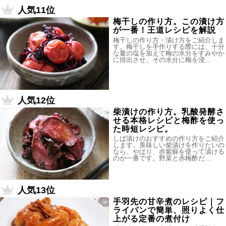
人気11位
梅干しの作り方。この漬け方
が一番！王道レシピを解説
梅干しの作り方・漬け方をご紹介しま
す。梅干しを手作りする際には、十分
な量の塩を加えて梅の水分をすみやか
に排出させ、その水分に梅を浸…
人気12位
柴漬けの作り方。乳酸発酵さ
せる本格レシピと梅酢を使っ
た時短レシピ。
しば漬けのおすすめの作り方をご紹介
します。美味しい柴漬けを作りたいの
なら、やはり、赤紫蘇を使って漬ける
のが一番です。野菜と赤梅酢だ…
人気13位
手羽先の甘辛煮のレシピ｜フ
ライパンで簡単、照りよく仕
上がる定番の煮付け