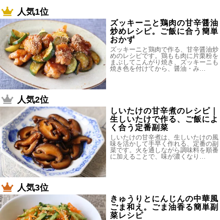
人気1位
ズッキーニと鶏肉の甘辛醤油
炒めレシピ。ご飯に合う簡単
おかず
ズッキーニと鶏肉で作る、甘辛醤油炒
めのレシピです。鶏もも肉に片栗粉を
まぶしてこんがり焼き、ズッキーニも
焼き色を付けてから、醤油・み…
人気2位
しいたけの甘辛煮のレシピ｜
生しいたけで作る、ご飯によ
く合う定番副菜
しいたけの甘辛煮は、生しいたけの風
味を活かして手早く作れる、定番の副
菜です。火を通しながら調味料を順番
に加えることで、味が濃くなり…
人気3位
きゅうりとにんじんの中華風
ごま和え。ごま油香る簡単副
菜レシピ