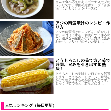
さんで食べ応えのあるゴーヤスープの
レシピです。中国の定番スープ「苦瓜
湯（くがとう）」をベースに、…
アジの南蛮漬けのレシピ・作
り方
アジの南蛮漬けのレシピをご紹介しま
す。味付けに水を一切使わずに作るの
で、濃厚な南蛮酢がアジと野菜に染み
わたり、メリハリのきいた味を…
とうもろこしの茹で方と茹で
時間。旨みを引き出す加熱
法！
とうもろこしの美味しい茹で方を解説
します。とうもろこしは、少し時間を
かけて塩茹でするのがおすすめです。
じっくり茹でると、芯などに含…
人気ランキング（毎日更新）