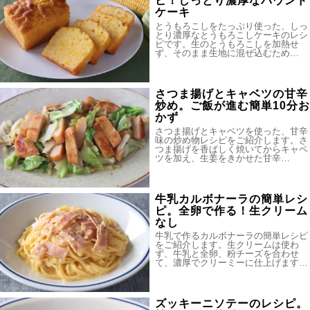
ピ！しっとり濃厚なパウンド
ケーキ
とうもろこしをたっぷり使った、しっ
とり濃厚なとうもろこしケーキのレシ
ピです。生のとうもろこしを加熱せ
ず、そのまま生地に混ぜ込むため…
さつま揚げとキャベツの甘辛
炒め。ご飯が進む簡単10分お
かず
さつま揚げとキャベツを使った、甘辛
味の炒め物レシピをご紹介します。さ
つま揚げを香ばしく焼いてからキャベ
ツを加え、生姜をきかせた甘辛…
牛乳カルボナーラの簡単レシ
ピ。全卵で作る！生クリーム
なし
牛乳で作るカルボナーラの簡単レシピ
をご紹介します。生クリームは使わ
ず、牛乳と全卵、粉チーズを合わせ
て、濃厚でクリーミーに仕上げます…
ズッキーニソテーのレシピ。