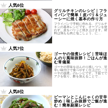
人気6位
グリルチキンのレシピ｜フラ
イパンで簡単！皮パリ＆ジュ
ーシーに焼く基本の作り方
フライパンで手軽に作れる、グリルチ
キンの基本レシピです。オーブンを使
わず、皮をパリッと焼き上げます。材
料は鶏もも肉と塩こしょう、に…
人気7位
ゴーヤの佃煮レシピ｜苦味ほ
んのり風味抜群！ごはんが進
む常備菜
ゴーヤの苦味をほんのり残しつつ、甘
辛い味付けで食べやすく仕上げた「ゴ
ーヤの佃煮」のレシピです。下茹でで
アクを取り、酢を加えることで…
人気8位
ピーマンとこんにゃくの甘辛
炒め｜味しみ抜群でご飯が進
む！簡単副菜レシピ