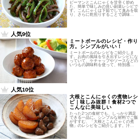
ピーマンとこんにゃくを甘辛く炒め
た、簡単で味しみの良い副菜レシピで
す。こんにゃくは下茹でして臭みを取
り、さらに乾煎りすることで調味…
人気9位
ミートボールのレシピ・作り
方。シンプルがいい！
ミートボールのレシピをご紹介しま
す。お肉の風味を引き出すレシピにな
っていて、ケチャップやソースなどの
いつもの調味料を使って、特別感…
人気10位
大根とこんにゃくの煮物レシ
ピ｜味しみ抜群！食材2つで
こんなに美味しい
たった2つの食材でも、しっかり満足
できる一品に。シンプルな材料でご飯
がすすむ、「大根とこんにゃくの煮
物」のレシピをご紹介します。汁…