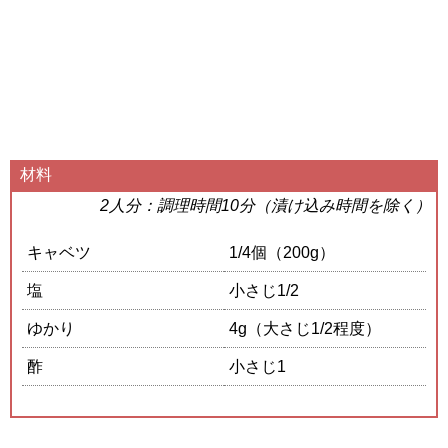
材料
2人分：調理時間10分（漬け込み時間を除く）
キャベツ
1/4個（200g）
塩
小さじ1/2
ゆかり
4g（大さじ1/2程度）
酢
小さじ1