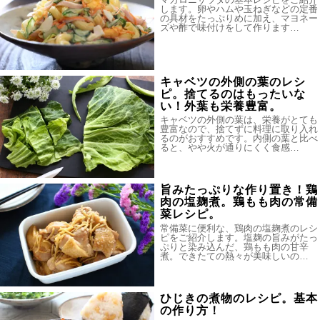
します。卵やハムや玉ねぎなどの定番
の具材をたっぷりめに加え、マヨネー
ズや酢で味付けをして作ります…
キャベツの外側の葉のレシ
ピ。捨てるのはもったいな
い！外葉も栄養豊富。
キャベツの外側の葉は、栄養がとても
豊富なので、捨てずに料理に取り入れ
るのがおすすめです。内側の葉と比べ
ると、やや火が通りにくく食感…
旨みたっぷりな作り置き！鶏
肉の塩麹煮。鶏もも肉の常備
菜レシピ。
常備菜に便利な、鶏肉の塩麹煮のレシ
ピをご紹介します。塩麹の旨みがたっ
ぷりと染み込んだ、鶏もも肉の甘辛
煮。できたての熱々が美味しいの…
ひじきの煮物のレシピ。基本
の作り方！