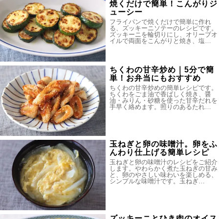
焼くだけで簡単！こんがりジ
ューシー
フライパンで焼くだけで簡単に作れ
る、ズッキーニソテーのレシピです。
ズッキーニを輪切りにし、オリーブオ
イルで両面をこんがりと焼き、塩…
ちくわの甘辛炒め｜5分で簡
単！お弁当にもおすすめ
ちくわの甘辛炒めの簡単レシピです。
ちくわをごま油で香ばしく焼き、醤
油・みりん・砂糖を使った甘辛だれを
手早く絡めます。照りのあるたれ…
玉ねぎと卵の味噌汁。卵をふ
んわり仕上げる簡単レシピ
玉ねぎと卵の味噌汁のレシピをご紹介
します。やわらかく煮た玉ねぎの甘み
と、卵のやさしい味わいを楽しめる、
シンプルな味噌汁です。玉ねぎ…
ズッキーニとひき肉のオイス