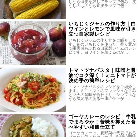
しなら薄皮を残してラップで包み、皮
なしのものなら直接ラップで包…
いちじくジャムの作り方｜白
ワインとレモンで風味が引き
立つ自家製レシピ
いちじくジャムの作り方をご紹介しま
す。旬のいちじくを使った、香り豊か
で果実感あふれる自家製ジャムのレシ
ピです。白ワインを加えるのが…
トマトツナパスタ｜味噌と醤
油でコク深く！ミニトマトが
決め手の簡単レシピ
トマトツナパスタのレシピをご紹介し
ます。ミニトマトのフレッシュな甘み
とツナの旨味が合わさり、シンプルな
がら満足感のある一皿に仕上が…
ゴーヤカレーのレシピ｜牛乳
でまろやか！苦味を抑えた食
べやすい和風仕立て
ゴーヤカレーは、夏野菜の代表である
ゴーヤを使ったカレーで、独特の苦味