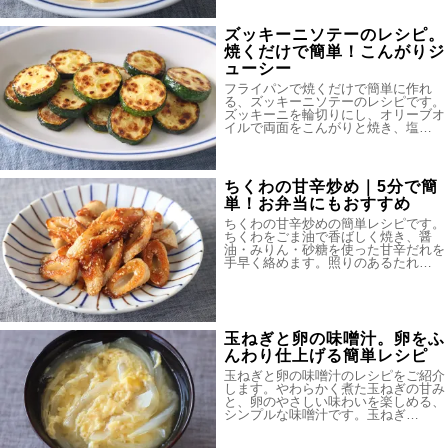
ズッキーニソテーのレシピ。
焼くだけで簡単！こんがりジ
ューシー
フライパンで焼くだけで簡単に作れ
る、ズッキーニソテーのレシピです。
ズッキーニを輪切りにし、オリーブオ
イルで両面をこんがりと焼き、塩…
ちくわの甘辛炒め｜5分で簡
単！お弁当にもおすすめ
ちくわの甘辛炒めの簡単レシピです。
ちくわをごま油で香ばしく焼き、醤
油・みりん・砂糖を使った甘辛だれを
手早く絡めます。照りのあるたれ…
玉ねぎと卵の味噌汁。卵をふ
んわり仕上げる簡単レシピ
玉ねぎと卵の味噌汁のレシピをご紹介
します。やわらかく煮た玉ねぎの甘み
と、卵のやさしい味わいを楽しめる、
シンプルな味噌汁です。玉ねぎ…