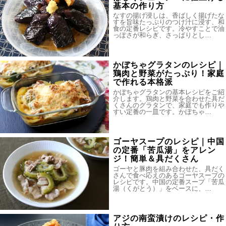
基本の作り方
なすの揚げ浸しは、香ばしく揚げたな
すを旨味たっぷりのつけ汁に浸す、和
食の定番レシピです。冷やすことで油
っぽさが和らぎ、さっぱりとし…
かぼちゃグラタンのレシピ｜
鶏肉と野菜がたっぷり！家庭
で作れる本格派
かぼちゃグラタンの基本レシピをご紹
介します。鶏肉と野菜を合わせた具だ
くさんのグラタンで、家庭でも作りや
すい定番の一皿です。かぼちゃ…
ゴーヤスープのレシピ｜中国
の定番「苦瓜湯」をアレン
ジ！簡単＆具だくさん
ゴーヤと豚肉を組み合わせた、具だく
さんで食べ応えのあるゴーヤスープの
レシピです。中国の定番スープ「苦瓜
湯（くがとう）」をベースに、…
アジの南蛮漬けのレシピ・作