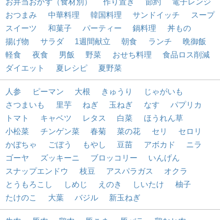
お弁当おかず（食材別）
作り置き
節約
電子レンジ
おつまみ
中華料理
韓国料理
サンドイッチ
スープ
スイーツ
和菓子
パーティー
鍋料理
丼もの
揚げ物
サラダ
1週間献立
朝食
ランチ
晩御飯
軽食
夜食
男飯
野菜
おせち料理
食品ロス削減
ダイエット
夏レシピ
夏野菜
人参
ピーマン
大根
きゅうり
じゃがいも
さつまいも
里芋
ねぎ
玉ねぎ
なす
パプリカ
トマト
キャベツ
レタス
白菜
ほうれん草
小松菜
チンゲン菜
春菊
菜の花
セリ
セロリ
かぼちゃ
ごぼう
もやし
豆苗
アボカド
ニラ
ゴーヤ
ズッキーニ
ブロッコリー
いんげん
スナップエンドウ
枝豆
アスパラガス
オクラ
とうもろこし
しめじ
えのき
しいたけ
柚子
たけのこ
大葉
バジル
新玉ねぎ