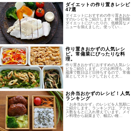
ダイエットの作り置きレシピ
47選
ダイエットにおすすめの作り置きおか
ずのレシピをご紹介します。糖質制限
ダイエットにぴったりの、低糖質なメ
ニューを揃えました。使ってい…
作り置きおかずの人気レシ
ピ。常備菜にぴったりな料
理。
作り置きおかずにおすすめの人気レシ
ピをご紹介します。どのお料理も、冷
蔵庫で数日ほど日持ちするので、常備
菜としてストックしておくと大…
お弁当おかずのレシピ！人気
ランキング
「お弁当おかず」のレシピを人気順に
ご紹介します。ランキングは、アクセ
ス数をもとに入れ替えています。メイ
ン料理から副菜まで、幅広い種…