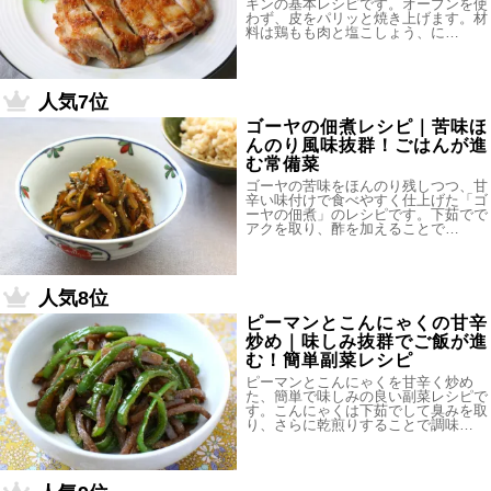
キンの基本レシピです。オーブンを使
わず、皮をパリッと焼き上げます。材
料は鶏もも肉と塩こしょう、に…
人気7位
ゴーヤの佃煮レシピ｜苦味ほ
んのり風味抜群！ごはんが進
む常備菜
ゴーヤの苦味をほんのり残しつつ、甘
辛い味付けで食べやすく仕上げた「ゴ
ーヤの佃煮」のレシピです。下茹でで
アクを取り、酢を加えることで…
人気8位
ピーマンとこんにゃくの甘辛
炒め｜味しみ抜群でご飯が進
む！簡単副菜レシピ
ピーマンとこんにゃくを甘辛く炒め
た、簡単で味しみの良い副菜レシピで
す。こんにゃくは下茹でして臭みを取
り、さらに乾煎りすることで調味…