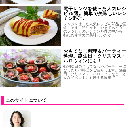
電子レンジを使った人気レシ
ピ78選。簡単で美味しいレン
チン料理。
レンジを使った人気レシピを78品ご紹
介します。当サイト「やまでらくみこ
のレシピ」のレンチン料理の中から、
特におすすめの美味しいおか…
おもてなし料理＆パーティー
料理。誕生日・クリスマス・
ハロウィンにも！
特別な日のおもてなしやパーティーに
ぴったりの料理をご紹介します。誕生
日、クリスマス、ハロウィンなど、ど
んなイベントにも映える簡単で…
このサイトについて