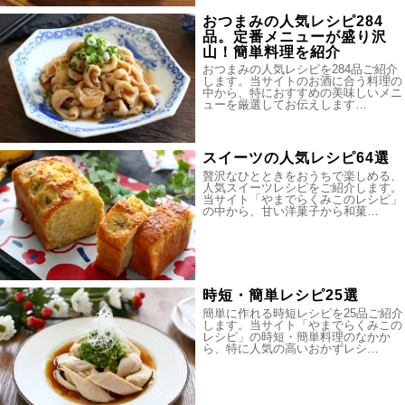
おつまみの人気レシピ284
品。定番メニューが盛り沢
山！簡単料理を紹介
おつまみの人気レシピを284品ご紹介
します。当サイトのお酒に合う料理の
中から、特におすすめの美味しいメニ
ューを厳選してお伝えします…
スイーツの人気レシピ64選
贅沢なひとときをおうちで楽しめる、
人気スイーツレシピをご紹介します。
当サイト「やまでらくみこのレシピ」
の中から、甘い洋菓子から和菓…
時短・簡単レシピ25選
簡単に作れる時短レシピを25品ご紹介
します。当サイト「やまでらくみこの
レシピ」の時短・簡単料理のなかか
ら、特に人気の高いおかずレシ…