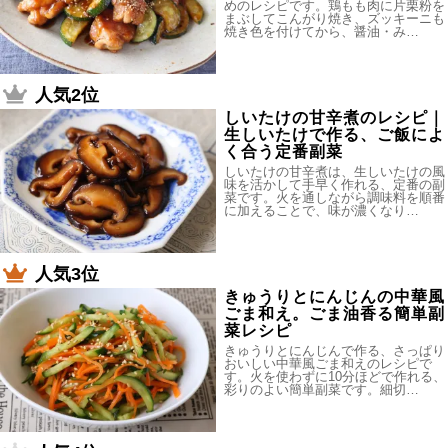
めのレシピです。鶏もも肉に片栗粉を
まぶしてこんがり焼き、ズッキーニも
焼き色を付けてから、醤油・み…
人気2位
しいたけの甘辛煮のレシピ｜
生しいたけで作る、ご飯によ
く合う定番副菜
しいたけの甘辛煮は、生しいたけの風
味を活かして手早く作れる、定番の副
菜です。火を通しながら調味料を順番
に加えることで、味が濃くなり…
人気3位
きゅうりとにんじんの中華風
ごま和え。ごま油香る簡単副
菜レシピ
きゅうりとにんじんで作る、さっぱり
おいしい中華風ごま和えのレシピで
す。火を使わずに10分ほどで作れる、
彩りのよい簡単副菜です。細切…