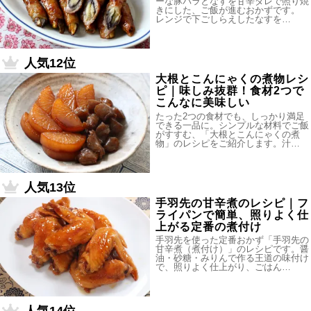
ーな豚バラとなすを甘辛ダレで照り焼
きにした、ご飯が進むおかずです。
レンジで下ごしらえしたなすを…
人気12位
大根とこんにゃくの煮物レシ
ピ｜味しみ抜群！食材2つで
こんなに美味しい
たった2つの食材でも、しっかり満足
できる一品に。シンプルな材料でご飯
がすすむ、「大根とこんにゃくの煮
物」のレシピをご紹介します。汁…
人気13位
手羽先の甘辛煮のレシピ｜フ
ライパンで簡単、照りよく仕
上がる定番の煮付け
手羽先を使った定番おかず「手羽先の
甘辛煮（煮付け）」のレシピです。醤
油・砂糖・みりんで作る王道の味付け
で、照りよく仕上がり、ごはん…