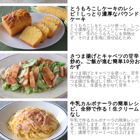
とうもろこしケーキのレシ
ピ！しっとり濃厚なパウンド
ケーキ
とうもろこしをたっぷり使った、しっ
とり濃厚なとうもろこしケーキのレシ
ピです。生のとうもろこしを加熱せ
ず、そのまま生地に混ぜ込むため…
さつま揚げとキャベツの甘辛
炒め。ご飯が進む簡単10分お
かず
さつま揚げとキャベツを使った、甘辛
味の炒め物レシピをご紹介します。さ
つま揚げを香ばしく焼いてからキャベ
ツを加え、生姜をきかせた甘辛…
牛乳カルボナーラの簡単レシ
ピ。全卵で作る！生クリーム
なし
牛乳で作るカルボナーラの簡単レシピ
をご紹介します。生クリームは使わ
ず、牛乳と全卵、粉チーズを合わせ
て、濃厚でクリーミーに仕上げます…