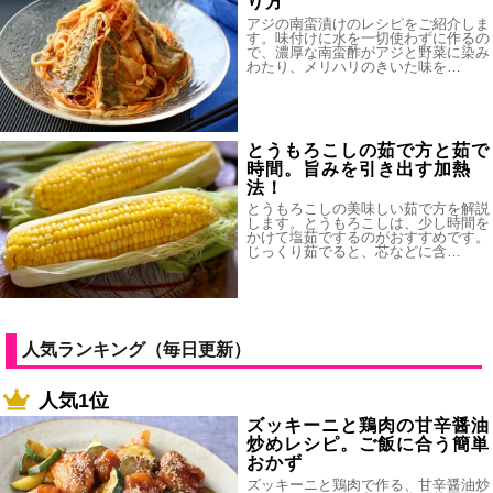
り方
アジの南蛮漬けのレシピをご紹介しま
す。味付けに水を一切使わずに作るの
で、濃厚な南蛮酢がアジと野菜に染み
わたり、メリハリのきいた味を…
とうもろこしの茹で方と茹で
時間。旨みを引き出す加熱
法！
とうもろこしの美味しい茹で方を解説
します。とうもろこしは、少し時間を
かけて塩茹でするのがおすすめです。
じっくり茹でると、芯などに含…
人気ランキング（毎日更新）
人気1位
ズッキーニと鶏肉の甘辛醤油
炒めレシピ。ご飯に合う簡単
おかず
ズッキーニと鶏肉で作る、甘辛醤油炒