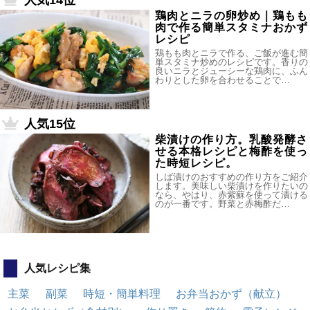
人気14位
鶏肉とニラの卵炒め｜鶏もも
肉で作る簡単スタミナおかず
レシピ
鶏もも肉とニラで作る、ご飯が進む簡
単スタミナ炒めのレシピです。香りの
良いニラとジューシーな鶏肉に、ふん
わりとした卵を合わせることで…
人気15位
柴漬けの作り方。乳酸発酵さ
せる本格レシピと梅酢を使っ
た時短レシピ。
しば漬けのおすすめの作り方をご紹介
します。美味しい柴漬けを作りたいの
なら、やはり、赤紫蘇を使って漬ける
のが一番です。野菜と赤梅酢だ…
人気レシピ集
主菜
副菜
時短・簡単料理
お弁当おかず（献立）