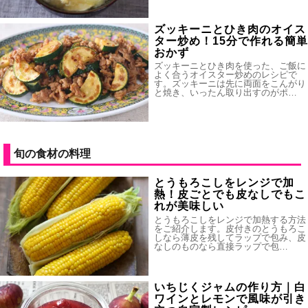
ズッキーニとひき肉のオイス
ター炒め！15分で作れる簡単
おかず
ズッキーニとひき肉を使った、ご飯に
よく合うオイスター炒めのレシピで
す。ズッキーニは先に両面をこんがり
と焼き、いったん取り出すのがポ…
旬の食材の料理
とうもろこしをレンジで加
熱！皮ごとでも皮なしでもこ
れが美味しい
とうもろこしをレンジで加熱する方法
をご紹介します。皮付きのとうもろこ
しなら薄皮を残してラップで包み、皮
なしのものなら直接ラップで包…
いちじくジャムの作り方｜白
ワインとレモンで風味が引き