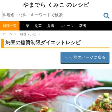
やまでら くみこ のレシピ
料理一覧
主菜
副菜
弁当
スイーツ
著者
ホーム
>
料理レシピ
>
納豆の糖質制限ダイエットレシピ
＜＜ 前のページに戻る