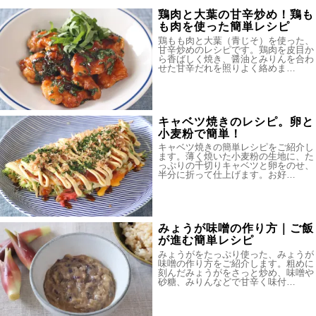
鶏肉と大葉の甘辛炒め！鶏も
も肉を使った簡単レシピ
鶏もも肉と大葉（青じそ）を使った、
甘辛炒めのレシピです。鶏肉を皮目か
ら香ばしく焼き、醤油とみりんを合わ
せた甘辛だれを照りよく絡めま…
キャベツ焼きのレシピ。卵と
小麦粉で簡単！
キャベツ焼きの簡単レシピをご紹介し
ます。薄く焼いた小麦粉の生地に、た
っぷりの千切りキャベツと卵をのせ、
半分に折って仕上げます。お好…
みょうが味噌の作り方｜ご飯
が進む簡単レシピ
みょうがをたっぷり使った、みょうが
味噌の作り方をご紹介します。粗めに
刻んだみょうがをさっと炒め、味噌や
砂糖、みりんなどで甘辛く味付…