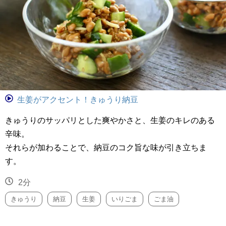
生姜がアクセント！きゅうり納豆
きゅうりのサッパリとした爽やかさと、生姜のキレのある
辛味。
それらが加わることで、納豆のコク旨な味が引き立ちま
す。
2分
きゅうり
納豆
生姜
いりごま
ごま油