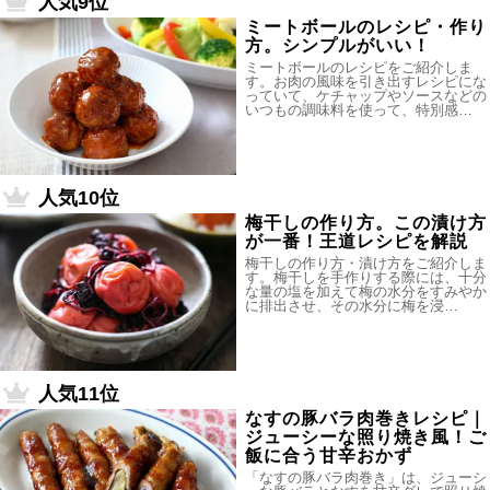
人気9位
ミートボールのレシピ・作り
方。シンプルがいい！
ミートボールのレシピをご紹介しま
す。お肉の風味を引き出すレシピにな
っていて、ケチャップやソースなどの
いつもの調味料を使って、特別感…
人気10位
梅干しの作り方。この漬け方
が一番！王道レシピを解説
梅干しの作り方・漬け方をご紹介しま
す。梅干しを手作りする際には、十分
な量の塩を加えて梅の水分をすみやか
に排出させ、その水分に梅を浸…
人気11位
なすの豚バラ肉巻きレシピ｜
ジューシーな照り焼き風！ご
飯に合う甘辛おかず
「なすの豚バラ肉巻き」は、ジューシ