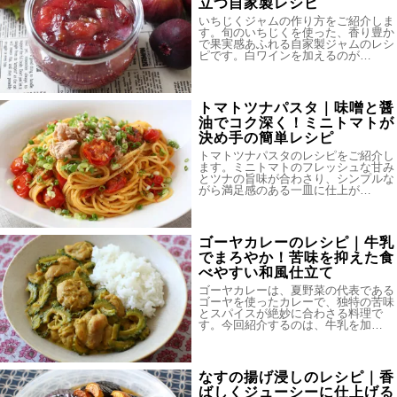
立つ自家製レシピ
いちじくジャムの作り方をご紹介しま
す。旬のいちじくを使った、香り豊か
で果実感あふれる自家製ジャムのレシ
ピです。白ワインを加えるのが…
トマトツナパスタ｜味噌と醤
油でコク深く！ミニトマトが
決め手の簡単レシピ
トマトツナパスタのレシピをご紹介し
ます。ミニトマトのフレッシュな甘み
とツナの旨味が合わさり、シンプルな
がら満足感のある一皿に仕上が…
ゴーヤカレーのレシピ｜牛乳
でまろやか！苦味を抑えた食
べやすい和風仕立て
ゴーヤカレーは、夏野菜の代表である
ゴーヤを使ったカレーで、独特の苦味
とスパイスが絶妙に合わさる料理で
す。今回紹介するのは、牛乳を加…
なすの揚げ浸しのレシピ｜香
ばしくジューシーに仕上げる