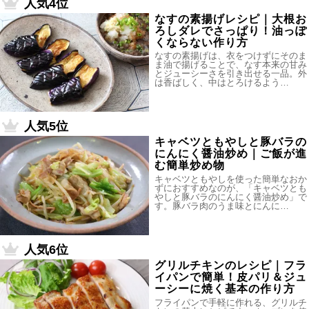
人気4位
なすの素揚げレシピ｜大根お
ろしダレでさっぱり！油っぽ
くならない作り方
なすの素揚げは、衣をつけずにそのま
ま油で揚げることで、なす本来の甘み
とジューシーさを引き出せる一品。外
は香ばしく、中はとろけるよう…
人気5位
キャベツともやしと豚バラの
にんにく醤油炒め｜ご飯が進
む簡単炒め物
キャベツともやしを使った簡単なおか
ずにおすすめなのが、「キャベツとも
やしと豚バラのにんにく醤油炒め」で
す。豚バラ肉のうま味とにんに…
人気6位
グリルチキンのレシピ｜フラ
イパンで簡単！皮パリ＆ジュ
ーシーに焼く基本の作り方
フライパンで手軽に作れる、グリルチ