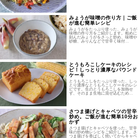
みょうが味噌の作り方｜ご飯
が進む簡単レシピ
みょうがをたっぷり使った、みょうが
味噌の作り方をご紹介します。粗めに
刻んだみょうがをさっと炒め、味噌や
砂糖、みりんなどで甘辛く味付…
とうもろこしケーキのレシ
ピ！しっとり濃厚なパウンド
ケーキ
とうもろこしをたっぷり使った、しっ
とり濃厚なとうもろこしケーキのレシ
ピです。生のとうもろこしを加熱せ
ず、そのまま生地に混ぜ込むため…
さつま揚げとキャベツの甘辛
炒め。ご飯が進む簡単10分お
かず
さつま揚げとキャベツを使った、甘辛
味の炒め物レシピをご紹介します。さ
つま揚げを香ばしく焼いてからキャベ