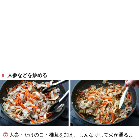
人参などを炒める
⑦ 人参・たけのこ・椎茸を加え、しんなりして火が通るま