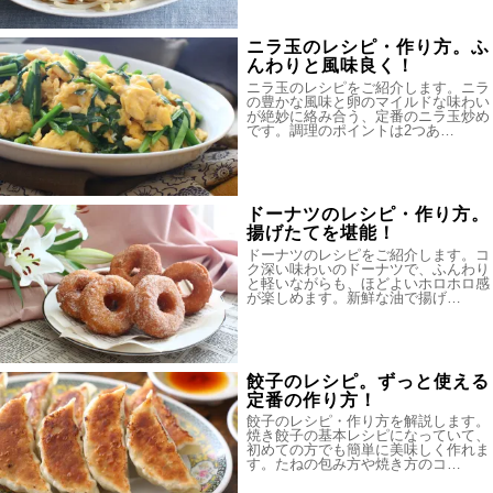
ニラ玉のレシピ・作り方。ふ
んわりと風味良く！
ニラ玉のレシピをご紹介します。ニラ
の豊かな風味と卵のマイルドな味わい
が絶妙に絡み合う、定番のニラ玉炒め
です。調理のポイントは2つあ…
ドーナツのレシピ・作り方。
揚げたてを堪能！
ドーナツのレシピをご紹介します。コ
ク深い味わいのドーナツで、ふんわり
と軽いながらも、ほどよいホロホロ感
が楽しめます。新鮮な油で揚げ…
餃子のレシピ。ずっと使える
定番の作り方！
餃子のレシピ・作り方を解説します。
焼き餃子の基本レシピになっていて、
初めての方でも簡単に美味しく作れま
す。たねの包み方や焼き方のコ…