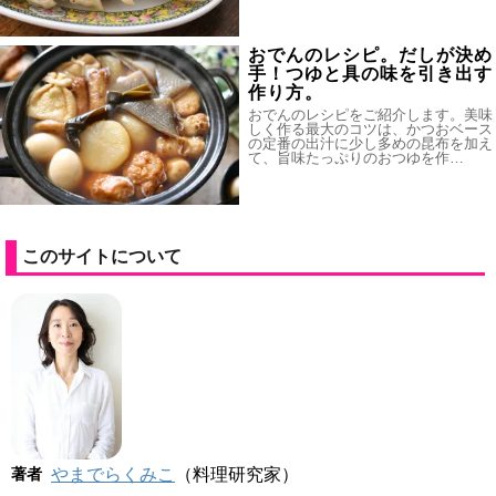
おでんのレシピ。だしが決め
手！つゆと具の味を引き出す
作り方。
おでんのレシピをご紹介します。美味
しく作る最大のコツは、かつおベース
の定番の出汁に少し多めの昆布を加え
て、旨味たっぷりのおつゆを作…
このサイトについて
著者
やまでらくみこ
（料理研究家）