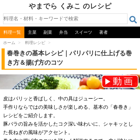
やまでら くみこ のレシピ
料理一覧
主菜
副菜
弁当
スイーツ
著者
ホーム
>
料理レシピ
>
春巻きの基本レシピ｜パリパリに仕上げる巻
き方＆揚げ方のコツ
動画
チャンネル登録をお願いします！⇒
皮はパリッと香ばしく、中の具はジューシー。
手作りならではの美味しさが楽しめる、基本の「春巻き」
レシピをご紹介します。
豚バラの旨みを活かしたコク深い味わいに、シャキッとし
た長ねぎの風味がアクセント。