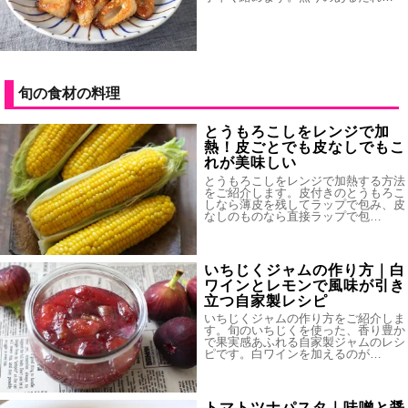
旬の食材の料理
とうもろこしをレンジで加
熱！皮ごとでも皮なしでもこ
れが美味しい
とうもろこしをレンジで加熱する方法
をご紹介します。皮付きのとうもろこ
しなら薄皮を残してラップで包み、皮
なしのものなら直接ラップで包…
いちじくジャムの作り方｜白
ワインとレモンで風味が引き
立つ自家製レシピ
いちじくジャムの作り方をご紹介しま
す。旬のいちじくを使った、香り豊か
で果実感あふれる自家製ジャムのレシ
ピです。白ワインを加えるのが…
トマトツナパスタ｜味噌と醤