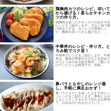
鶏胸肉カツのレシピ。叩いて
から揚げる！柔らかチキンカ
ツの作り方。
鶏胸肉を使ったチキンカツのおすすめ
レシピをご紹介します。少ない油で揚
げ焼きにする、カツレツの簡単レシ
ピ。胸肉を叩いてから揚げると、…
中華丼のレシピ・作り方。と
ろみ餡でコク旨！
中華丼のレシピをご紹介します。中華
丼は、豚肉や野菜やえびなどを炒めて
からとろみのある餡を絡め、ご飯にか
けていただくお料理です。具材…
豚バラともやしのレンジ蒸
し。手軽に満足おかず！
豚バラともやしを使ったおすすめレン
ジレシピをご紹介します。豚肉ともや
しをレンチンするだけで作れるお料理
で、お好みのたれをかけていた…