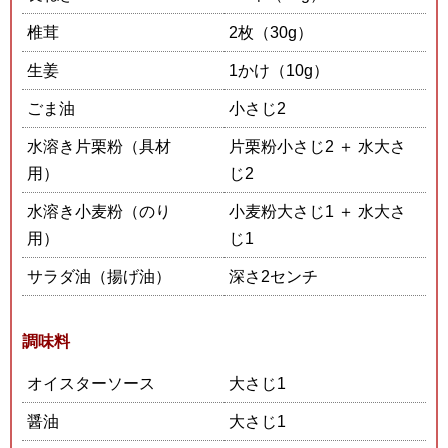
椎茸
2枚（30g）
生姜
1かけ（10g）
ごま油
小さじ2
水溶き片栗粉（具材
片栗粉小さじ2 ＋ 水大さ
用）
じ2
水溶き小麦粉（のり
小麦粉大さじ1 ＋ 水大さ
用）
じ1
サラダ油（揚げ油）
深さ2センチ
調味料
オイスターソース
大さじ1
醤油
大さじ1