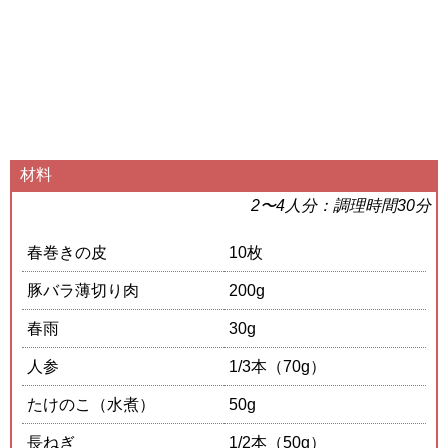
材料
2〜4人分：調理時間30分
春巻きの皮
10枚
豚バラ薄切り肉
200g
春雨
30g
人参
1/3本（70g）
たけのこ（水煮）
50g
長ねぎ
1/2本（50g）