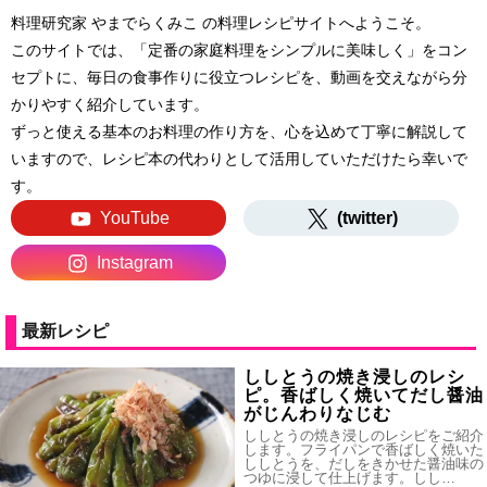
料理研究家 やまでらくみこ の料理レシピサイトへようこそ。
このサイトでは、「定番の家庭料理をシンプルに美味しく」をコン
セプトに、毎日の食事作りに役立つレシピを、動画を交えながら分
かりやすく紹介しています。
ずっと使える基本のお料理の作り方を、心を込めて丁寧に解説して
いますので、レシピ本の代わりとして活用していただけたら幸いで
す。
YouTube
(twitter)
Instagram
最新レシピ
ししとうの焼き浸しのレシ
ピ。香ばしく焼いてだし醤油
がじんわりなじむ
ししとうの焼き浸しのレシピをご紹介
します。フライパンで香ばしく焼いた
ししとうを、だしをきかせた醤油味の
つゆに浸して仕上げます。しし…