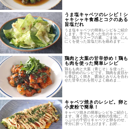
うま塩キャベツのレシピ！シ
ャキシャキ食感とコクのある
旨塩だれ
うま塩キャベツの簡単レシピをご紹介
します。手でちぎった生のキャベツ
に、鶏ガラスープの素、ごま油、にん
にくを使った旨塩だれを絡めます…
鶏肉と大葉の甘辛炒め！鶏も
も肉を使った簡単レシピ
鶏もも肉と大葉（青じそ）を使った、
甘辛炒めのレシピです。鶏肉を皮目か
ら香ばしく焼き、醤油とみりんを合わ
せた甘辛だれを照りよく絡めま…
キャベツ焼きのレシピ。卵と
小麦粉で簡単！
キャベツ焼きの簡単レシピをご紹介し
ます。薄く焼いた小麦粉の生地に、た
っぷりの千切りキャベツと卵をのせ、
半分に折って仕上げます。お好…