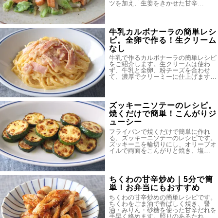
ツを加え、生姜をきかせた甘辛…
牛乳カルボナーラの簡単レシ
ピ。全卵で作る！生クリーム
なし
牛乳で作るカルボナーラの簡単レシピ
をご紹介します。生クリームは使わ
ず、牛乳と全卵、粉チーズを合わせ
て、濃厚でクリーミーに仕上げます…
ズッキーニソテーのレシピ。
焼くだけで簡単！こんがりジ
ューシー
フライパンで焼くだけで簡単に作れ
る、ズッキーニソテーのレシピです。
ズッキーニを輪切りにし、オリーブオ
イルで両面をこんがりと焼き、塩…
ちくわの甘辛炒め｜5分で簡
単！お弁当にもおすすめ
ちくわの甘辛炒めの簡単レシピです。
ちくわをごま油で香ばしく焼き、醤
油・みりん・砂糖を使った甘辛だれを
手早く絡めます。照りのあるたれ…