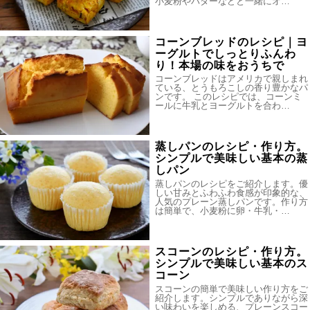
小麦粉やバターなどと一緒にオ…
コーンブレッドのレシピ｜ヨ
ーグルトでしっとりふんわ
り！本場の味をおうちで
コーンブレッドはアメリカで親しまれ
ている、とうもろこしの香り豊かなパ
ンです。 このレシピでは、コーンミ
ールに牛乳とヨーグルトを合わ…
蒸しパンのレシピ・作り方。
シンプルで美味しい基本の蒸
しパン
蒸しパンのレシピをご紹介します。優
しい甘みとふわふわ食感が印象的な、
人気のプレーン蒸しパンです。作り方
は簡単で、小麦粉に卵・牛乳・…
スコーンのレシピ・作り方。
シンプルで美味しい基本のス
コーン
スコーンの簡単で美味しい作り方をご
紹介します。シンプルでありながら深
い味わいを楽しめる、プレーンスコー