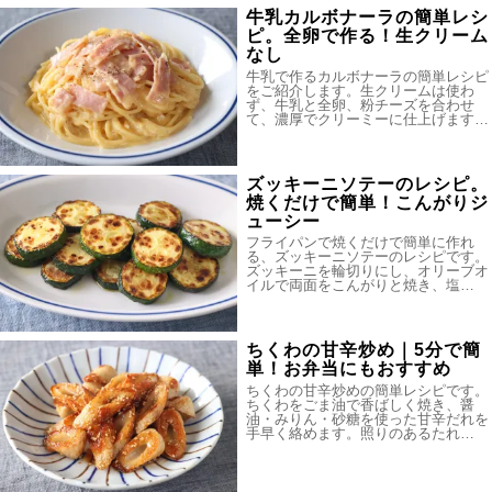
牛乳カルボナーラの簡単レシ
ピ。全卵で作る！生クリーム
なし
牛乳で作るカルボナーラの簡単レシピ
をご紹介します。生クリームは使わ
ず、牛乳と全卵、粉チーズを合わせ
て、濃厚でクリーミーに仕上げます…
ズッキーニソテーのレシピ。
焼くだけで簡単！こんがりジ
ューシー
フライパンで焼くだけで簡単に作れ
る、ズッキーニソテーのレシピです。
ズッキーニを輪切りにし、オリーブオ
イルで両面をこんがりと焼き、塩…
ちくわの甘辛炒め｜5分で簡
単！お弁当にもおすすめ
ちくわの甘辛炒めの簡単レシピです。
ちくわをごま油で香ばしく焼き、醤
油・みりん・砂糖を使った甘辛だれを
手早く絡めます。照りのあるたれ…