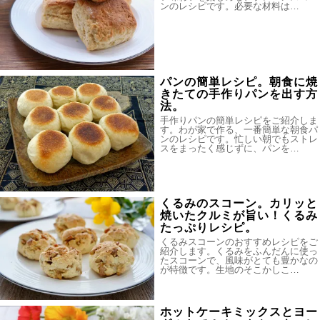
ンのレシピです。必要な材料は…
パンの簡単レシピ。朝食に焼
きたての手作りパンを出す方
法。
手作りパンの簡単レシピをご紹介しま
す。わが家で作る、一番簡単な朝食パ
ンのレシピです。忙しい朝でもストレ
スをまったく感じずに、パンを…
くるみのスコーン。カリッと
焼いたクルミが旨い！くるみ
たっぷりレシピ。
くるみスコーンのおすすめレシピをご
紹介します。くるみをふんだんに使っ
たスコーンで、風味がとても豊かなの
が特徴です。生地のそこかしこ…
ホットケーキミックスとヨー