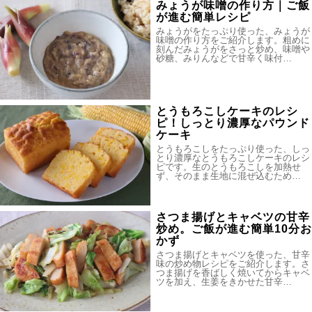
みょうが味噌の作り方｜ご飯
が進む簡単レシピ
みょうがをたっぷり使った、みょうが
味噌の作り方をご紹介します。粗めに
刻んだみょうがをさっと炒め、味噌や
砂糖、みりんなどで甘辛く味付…
とうもろこしケーキのレシ
ピ！しっとり濃厚なパウンド
ケーキ
とうもろこしをたっぷり使った、しっ
とり濃厚なとうもろこしケーキのレシ
ピです。生のとうもろこしを加熱せ
ず、そのまま生地に混ぜ込むため…
さつま揚げとキャベツの甘辛
炒め。ご飯が進む簡単10分お
かず
さつま揚げとキャベツを使った、甘辛
味の炒め物レシピをご紹介します。さ
つま揚げを香ばしく焼いてからキャベ
ツを加え、生姜をきかせた甘辛…