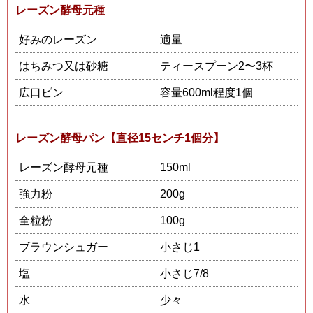
レーズン酵母元種
好みのレーズン
適量
はちみつ又は砂糖
ティースプーン2〜3杯
広口ビン
容量600ml程度1個
レーズン酵母パン【直径15センチ1個分】
レーズン酵母元種
150ml
強力粉
200g
全粒粉
100g
ブラウンシュガー
小さじ1
塩
小さじ7/8
水
少々