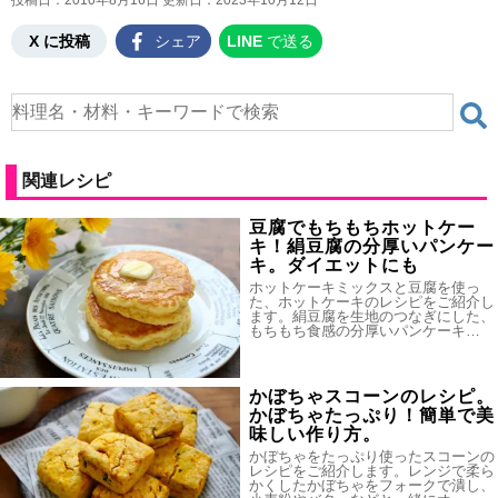
投稿日：2010年8月16日 更新日：
2023年10月12日
X に投稿
シェア
LINE
で送る
関連レシピ
豆腐でもちもちホットケー
キ！絹豆腐の分厚いパンケー
キ。ダイエットにも
ホットケーキミックスと豆腐を使っ
た、ホットケーキのレシピをご紹介し
ます。絹豆腐を生地のつなぎにした、
もちもち食感の分厚いパンケーキ…
かぼちゃスコーンのレシピ。
かぼちゃたっぷり！簡単で美
味しい作り方。
かぼちゃをたっぷり使ったスコーンの
レシピをご紹介します。レンジで柔ら
かくしたかぼちゃをフォークで潰し、