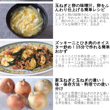
玉ねぎと卵の味噌汁。卵をふ
んわり仕上げる簡単レシピ
玉ねぎと卵の味噌汁のレシピをご紹介
します。やわらかく煮た玉ねぎの甘み
と、卵のやさしい味わいを楽しめる、
シンプルな味噌汁です。玉ねぎ…
ズッキーニとひき肉のオイス
ター炒め！15分で作れる簡単
おかず
ズッキーニとひき肉を使った、ご飯に
よく合うオイスター炒めのレシピで
す。ズッキーニは先に両面をこんがり
と焼き、いったん取り出すのがポ…
新玉ねぎと玉ねぎの違い｜
味・保存方法・料理での使い
分け
新玉ねぎと普通の玉ねぎの大きな違い
は、主に収穫後に乾燥させるかどうか
です。新玉ねぎは、一般に春先に出回
る早生種を、収穫後に乾燥させ…