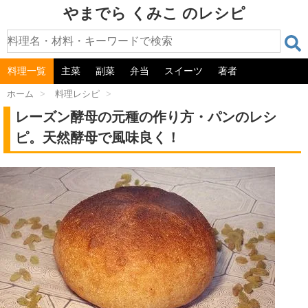
やまでら くみこ のレシピ
料理一覧
主菜
副菜
弁当
スイーツ
著者
ホーム
>
料理レシピ
>
レーズン酵母の元種の作り方・パンのレシ
ピ。天然酵母で風味良く！