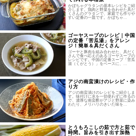
かぼちゃグラタンの基本レシピをご紹
介します。鶏肉と野菜を合わせた具だ
くさんのグラタンで、家庭でも作りや
すい定番の一皿です。かぼちゃ…
ゴーヤスープのレシピ｜中国
の定番「苦瓜湯」をアレン
ジ！簡単＆具だくさん
ゴーヤと豚肉を組み合わせた、具だく
さんで食べ応えのあるゴーヤスープの
レシピです。中国の定番スープ「苦瓜
湯（くがとう）」をベースに、…
アジの南蛮漬けのレシピ・作
り方
アジの南蛮漬けのレシピをご紹介しま
す。味付けに水を一切使わずに作るの
で、濃厚な南蛮酢がアジと野菜に染み
わたり、メリハリのきいた味を…
とうもろこしの茹で方と茹で
時間。旨みを引き出す加熱