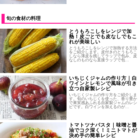
旬の食材の料理
とうもろこしをレンジで加
熱！皮ごとでも皮なしでもこ
れが美味しい
とうもろこしをレンジで加熱する方法
をご紹介します。皮付きのとうもろこ
しなら薄皮を残してラップで包み、皮
なしのものなら直接ラップで包…
いちじくジャムの作り方｜白
ワインとレモンで風味が引き
立つ自家製レシピ
いちじくジャムの作り方をご紹介しま
す。旬のいちじくを使った、香り豊か
で果実感あふれる自家製ジャムのレシ
ピです。白ワインを加えるのが…
トマトツナパスタ｜味噌と醤
油でコク深く！ミニトマトが
決め手の簡単レシピ