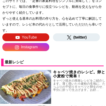
このサイトでは、「定番の家庭料理をシンプルに美味しく」をコン
セプトに、毎日の食事作りに役立つレシピを、動画を交えながら分
かりやすく紹介しています。
ずっと使える基本のお料理の作り方を、心を込めて丁寧に解説して
いますので、レシピ本の代わりとして活用していただけたら幸いで
す。
YouTube
(twitter)
Instagram
最新レシピ
キャベツ焼きのレシピ。卵と
小麦粉で簡単！
キャベツ焼きの簡単レシピをご紹介し
ます。薄く焼いた小麦粉の生地に、た
っぷりの千切りキャベツと卵をのせ、
半分に折って仕上げます。お好…