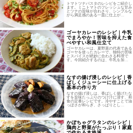
トマトツナパスタのレシピをご紹介し
ます。ミニトマトのフレッシュな甘み
とツナの旨味が合わさり、シンプルな
がら満足感のある一皿に仕上が…
ゴーヤカレーのレシピ｜牛乳
でまろやか！苦味を抑えた食
べやすい和風仕立て
ゴーヤカレーは、夏野菜の代表である
ゴーヤを使ったカレーで、独特の苦味
とスパイスが絶妙に合わさる料理で
す。今回紹介するのは、牛乳を加…
なすの揚げ浸しのレシピ｜香
ばしくジューシーに仕上げる
基本の作り方
なすの揚げ浸しは、香ばしく揚げたな
すを旨味たっぷりのつけ汁に浸す、和
食の定番レシピです。冷やすことで油
っぽさが和らぎ、さっぱりとし…
かぼちゃグラタンのレシピ｜
鶏肉と野菜がたっぷり！家庭
で作れる本格派