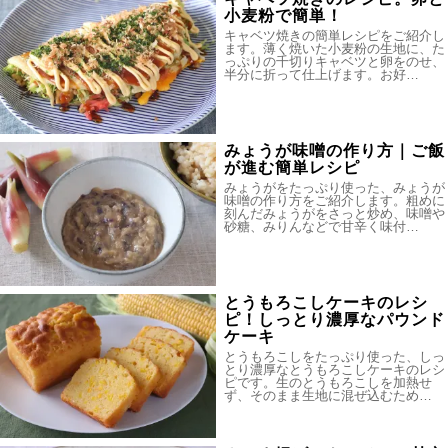
小麦粉で簡単！
キャベツ焼きの簡単レシピをご紹介し
ます。薄く焼いた小麦粉の生地に、た
っぷりの千切りキャベツと卵をのせ、
半分に折って仕上げます。お好…
みょうが味噌の作り方｜ご飯
が進む簡単レシピ
みょうがをたっぷり使った、みょうが
味噌の作り方をご紹介します。粗めに
刻んだみょうがをさっと炒め、味噌や
砂糖、みりんなどで甘辛く味付…
とうもろこしケーキのレシ
ピ！しっとり濃厚なパウンド
ケーキ
とうもろこしをたっぷり使った、しっ
とり濃厚なとうもろこしケーキのレシ
ピです。生のとうもろこしを加熱せ
ず、そのまま生地に混ぜ込むため…