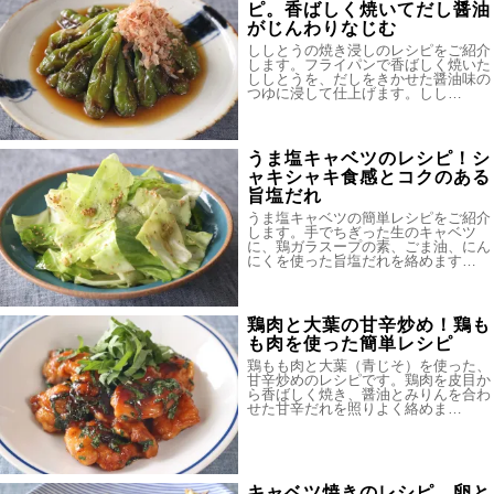
ピ。香ばしく焼いてだし醤油
がじんわりなじむ
ししとうの焼き浸しのレシピをご紹介
します。フライパンで香ばしく焼いた
ししとうを、だしをきかせた醤油味の
つゆに浸して仕上げます。しし…
うま塩キャベツのレシピ！シ
ャキシャキ食感とコクのある
旨塩だれ
うま塩キャベツの簡単レシピをご紹介
します。手でちぎった生のキャベツ
に、鶏ガラスープの素、ごま油、にん
にくを使った旨塩だれを絡めます…
鶏肉と大葉の甘辛炒め！鶏も
も肉を使った簡単レシピ
鶏もも肉と大葉（青じそ）を使った、
甘辛炒めのレシピです。鶏肉を皮目か
ら香ばしく焼き、醤油とみりんを合わ
せた甘辛だれを照りよく絡めま…
キャベツ焼きのレシピ。卵と