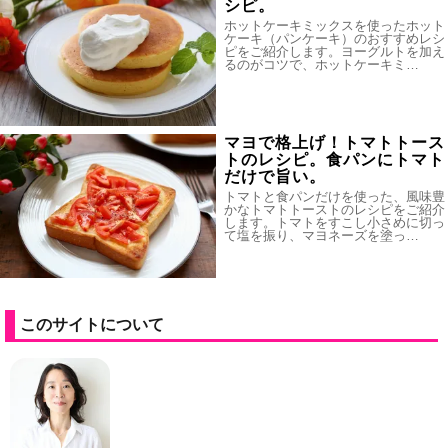
シピ。
ホットケーキミックスを使ったホット
ケーキ（パンケーキ）のおすすめレシ
ピをご紹介します。ヨーグルトを加え
るのがコツで、ホットケーキミ…
マヨで格上げ！トマトトース
トのレシピ。食パンにトマト
だけで旨い。
トマトと食パンだけを使った、風味豊
かなトマトトーストのレシピをご紹介
します。トマトをすこし小さめに切っ
て塩を振り、マヨネーズを塗っ…
このサイトについて