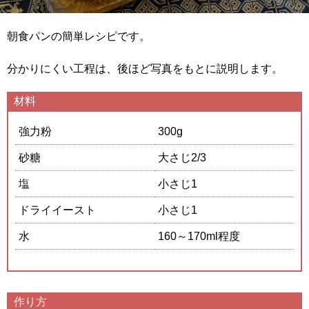
朝食パンの簡単レシピです。
分かりにくい工程は、後ほど写真をもとに説明します。
材料
強力粉
300g
砂糖
大さじ2/3
塩
小さじ1
ドライイースト
小さじ1
水
160～170ml程度
作り方