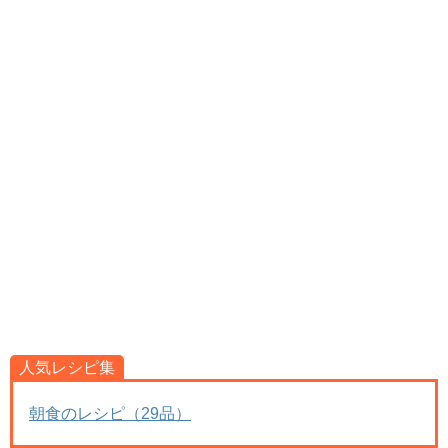
人気レシピ集
朝食のレシピ（29品）