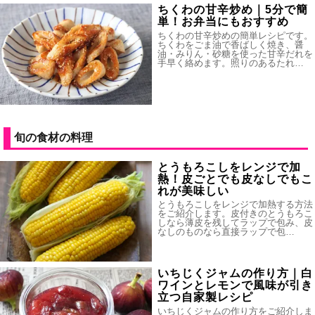
ちくわの甘辛炒め｜5分で簡
単！お弁当にもおすすめ
ちくわの甘辛炒めの簡単レシピです。
ちくわをごま油で香ばしく焼き、醤
油・みりん・砂糖を使った甘辛だれを
手早く絡めます。照りのあるたれ…
旬の食材の料理
とうもろこしをレンジで加
熱！皮ごとでも皮なしでもこ
れが美味しい
とうもろこしをレンジで加熱する方法
をご紹介します。皮付きのとうもろこ
しなら薄皮を残してラップで包み、皮
なしのものなら直接ラップで包…
いちじくジャムの作り方｜白
ワインとレモンで風味が引き
立つ自家製レシピ
いちじくジャムの作り方をご紹介しま