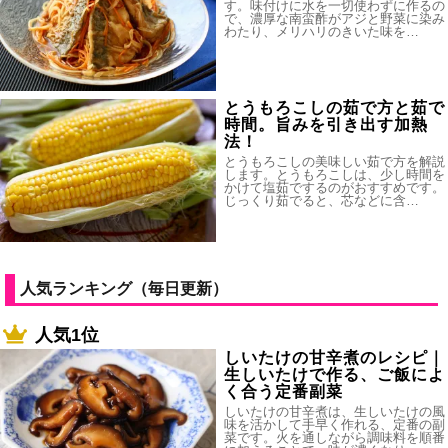
す。味付けに水を一切使わずに作るの
で、濃厚な南蛮酢がアジと野菜に染み
わたり、メリハリのきいた味を…
とうもろこしの茹で方と茹で
時間。旨みを引き出す加熱
法！
とうもろこしの美味しい茹で方を解説
します。とうもろこしは、少し時間を
かけて塩茹でするのがおすすめです。
じっくり茹でると、芯などに含…
人気ランキング（毎日更新）
人気1位
しいたけの甘辛煮のレシピ｜
生しいたけで作る、ご飯によ
く合う定番副菜
しいたけの甘辛煮は、生しいたけの風
味を活かして手早く作れる、定番の副
菜です。火を通しながら調味料を順番