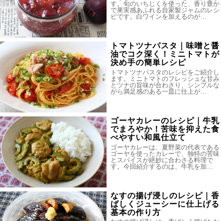
す。旬のいちじくを使った、香り豊か
で果実感あふれる自家製ジャムのレシ
ピです。白ワインを加えるのが…
トマトツナパスタ｜味噌と醤
油でコク深く！ミニトマトが
決め手の簡単レシピ
トマトツナパスタのレシピをご紹介し
ます。ミニトマトのフレッシュな甘み
とツナの旨味が合わさり、シンプルな
がら満足感のある一皿に仕上が…
ゴーヤカレーのレシピ｜牛乳
でまろやか！苦味を抑えた食
べやすい和風仕立て
ゴーヤカレーは、夏野菜の代表である
ゴーヤを使ったカレーで、独特の苦味
とスパイスが絶妙に合わさる料理で
す。今回紹介するのは、牛乳を加…
なすの揚げ浸しのレシピ｜香
ばしくジューシーに仕上げる
基本の作り方