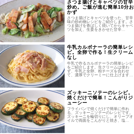
さつま揚げとキャベツの甘辛
炒め。ご飯が進む簡単10分お
かず
さつま揚げとキャベツを使った、甘辛
味の炒め物レシピをご紹介します。さ
つま揚げを香ばしく焼いてからキャベ
ツを加え、生姜をきかせた甘辛…
牛乳カルボナーラの簡単レシ
ピ。全卵で作る！生クリーム
なし
牛乳で作るカルボナーラの簡単レシピ
をご紹介します。生クリームは使わ
ず、牛乳と全卵、粉チーズを合わせ
て、濃厚でクリーミーに仕上げます…
ズッキーニソテーのレシピ。
焼くだけで簡単！こんがりジ
ューシー
フライパンで焼くだけで簡単に作れ
る、ズッキーニソテーのレシピです。
ズッキーニを輪切りにし、オリーブオ
イルで両面をこんがりと焼き、塩…