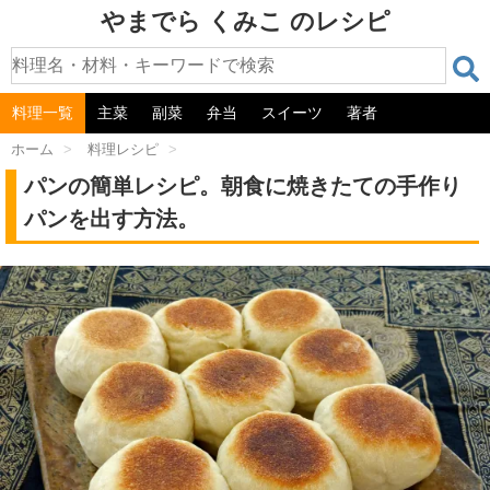
やまでら くみこ のレシピ
料理一覧
主菜
副菜
弁当
スイーツ
著者
ホーム
>
料理レシピ
>
パンの簡単レシピ。朝食に焼きたての手作り
パンを出す方法。