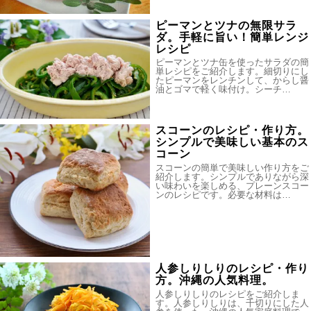
ピーマンとツナの無限サラ
ダ。手軽に旨い！簡単レンジ
レシピ
ピーマンとツナ缶を使ったサラダの簡
単レシピをご紹介します。細切りにし
たピーマンをレンチンして、からし醤
油とゴマで軽く味付け。シーチ…
スコーンのレシピ・作り方。
シンプルで美味しい基本のス
コーン
スコーンの簡単で美味しい作り方をご
紹介します。シンプルでありながら深
い味わいを楽しめる、プレーンスコー
ンのレシピです。必要な材料は…
人参しりしりのレシピ・作り
方。沖縄の人気料理。
人参しりしりのレシピをご紹介しま
す。人参しりしりは、千切りにした人