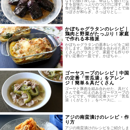
なすの揚げ浸しは、香ばしく揚げたな
すを旨味たっぷりのつけ汁に浸す、和
食の定番レシピです。冷やすことで油
っぽさが和らぎ、さっぱりとし…
かぼちゃグラタンのレシピ｜
鶏肉と野菜がたっぷり！家庭
で作れる本格派
かぼちゃグラタンの基本レシピをご紹
介します。鶏肉と野菜を合わせた具だ
くさんのグラタンで、家庭でも作りや
すい定番の一皿です。かぼちゃ…
ゴーヤスープのレシピ｜中国
の定番「苦瓜湯」をアレン
ジ！簡単＆具だくさん
ゴーヤと豚肉を組み合わせた、具だく
さんで食べ応えのあるゴーヤスープの
レシピです。中国の定番スープ「苦瓜
湯（くがとう）」をベースに、…
アジの南蛮漬けのレシピ・作
り方
アジの南蛮漬けのレシピをご紹介しま