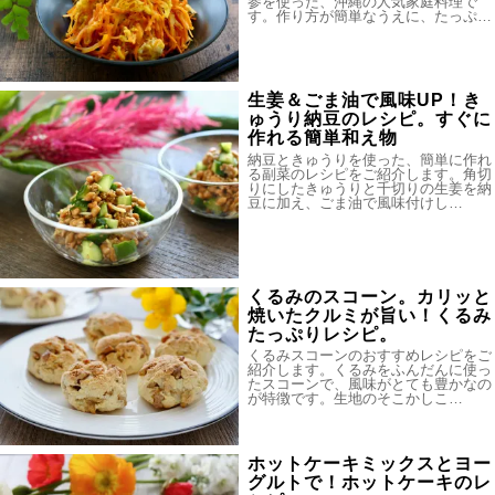
参を使った、沖縄の人気家庭料理で
す。作り方が簡単なうえに、たっぷ…
生姜＆ごま油で風味UP！き
ゅうり納豆のレシピ。すぐに
作れる簡単和え物
納豆ときゅうりを使った、簡単に作れ
る副菜のレシピをご紹介します。角切
りにしたきゅうりと千切りの生姜を納
豆に加え、ごま油で風味付けし…
くるみのスコーン。カリッと
焼いたクルミが旨い！くるみ
たっぷりレシピ。
くるみスコーンのおすすめレシピをご
紹介します。くるみをふんだんに使っ
たスコーンで、風味がとても豊かなの
が特徴です。生地のそこかしこ…
ホットケーキミックスとヨー
グルトで！ホットケーキのレ