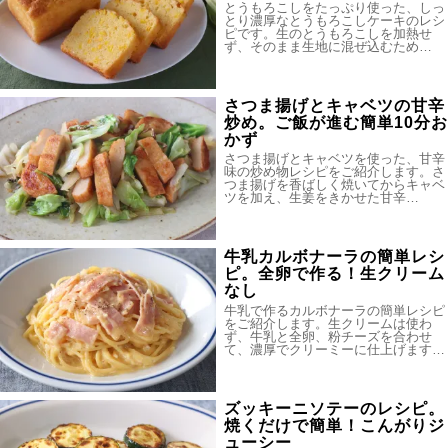
とうもろこしをたっぷり使った、しっ
とり濃厚なとうもろこしケーキのレシ
ピです。生のとうもろこしを加熱せ
ず、そのまま生地に混ぜ込むため…
さつま揚げとキャベツの甘辛
炒め。ご飯が進む簡単10分お
かず
さつま揚げとキャベツを使った、甘辛
味の炒め物レシピをご紹介します。さ
つま揚げを香ばしく焼いてからキャベ
ツを加え、生姜をきかせた甘辛…
牛乳カルボナーラの簡単レシ
ピ。全卵で作る！生クリーム
なし
牛乳で作るカルボナーラの簡単レシピ
をご紹介します。生クリームは使わ
ず、牛乳と全卵、粉チーズを合わせ
て、濃厚でクリーミーに仕上げます…
ズッキーニソテーのレシピ。
焼くだけで簡単！こんがりジ
ューシー