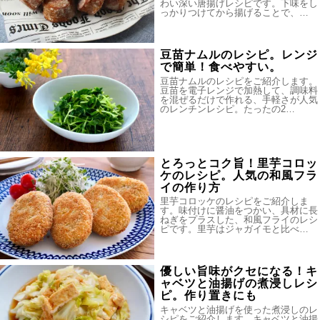
わい深い唐揚げレシピです。下味をし
っかりつけてから揚げることで、…
豆苗ナムルのレシピ。レンジ
で簡単！食べやすい。
豆苗ナムルのレシピをご紹介します。
豆苗を電子レンジで加熱して、調味料
を混ぜるだけで作れる、手軽さが人気
のレンチンレシピ。たったの2…
とろっとコク旨！里芋コロッ
ケのレシピ。人気の和風フラ
イの作り方
里芋コロッケのレシピをご紹介しま
す。味付けに醤油をつかい、具材に長
ねぎをプラスした、和風フライのレシ
ピです。里芋はジャガイモと比べ…
優しい旨味がクセになる！キ
ャベツと油揚げの煮浸しレシ
ピ。作り置きにも
キャベツと油揚げを使った煮浸しのレ
シピをご紹介します。キャベツと油揚