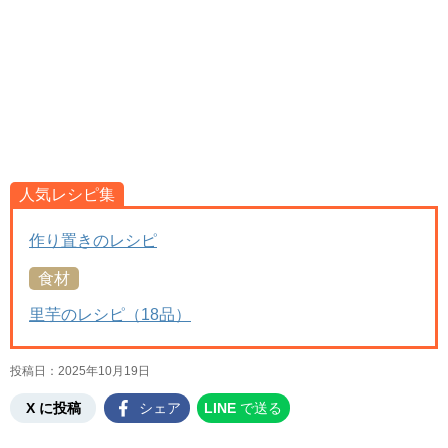
人気レシピ集
作り置きのレシピ
食材
里芋のレシピ（18品）
投稿日：
2025年10月19日
X に投稿
シェア
LINE
で送る