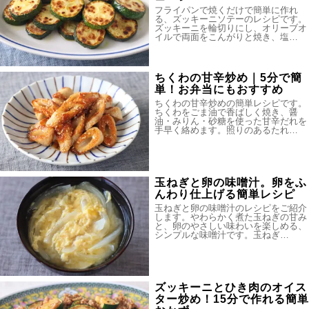
フライパンで焼くだけで簡単に作れ
る、ズッキーニソテーのレシピです。
ズッキーニを輪切りにし、オリーブオ
イルで両面をこんがりと焼き、塩…
ちくわの甘辛炒め｜5分で簡
単！お弁当にもおすすめ
ちくわの甘辛炒めの簡単レシピです。
ちくわをごま油で香ばしく焼き、醤
油・みりん・砂糖を使った甘辛だれを
手早く絡めます。照りのあるたれ…
玉ねぎと卵の味噌汁。卵をふ
んわり仕上げる簡単レシピ
玉ねぎと卵の味噌汁のレシピをご紹介
します。やわらかく煮た玉ねぎの甘み
と、卵のやさしい味わいを楽しめる、
シンプルな味噌汁です。玉ねぎ…
ズッキーニとひき肉のオイス
ター炒め！15分で作れる簡単