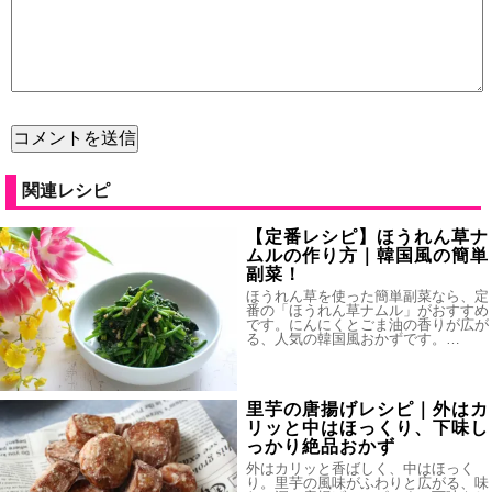
関連レシピ
【定番レシピ】ほうれん草ナ
ムルの作り方｜韓国風の簡単
副菜！
ほうれん草を使った簡単副菜なら、定
番の「ほうれん草ナムル」がおすすめ
です。にんにくとごま油の香りが広が
る、人気の韓国風おかずです。…
里芋の唐揚げレシピ｜外はカ
リッと中はほっくり、下味し
っかり絶品おかず
外はカリッと香ばしく、中はほっく
り。里芋の風味がふわりと広がる、味