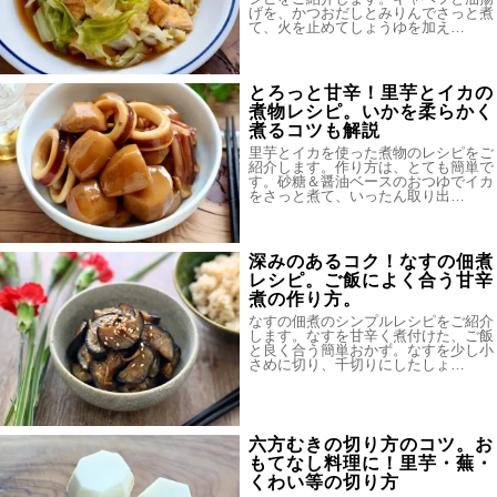
げを、かつおだしとみりんでさっと煮
て、火を止めてしょうゆを加え…
とろっと甘辛！里芋とイカの
煮物レシピ。いかを柔らかく
煮るコツも解説
里芋とイカを使った煮物のレシピをご
紹介します。作り方は、とても簡単で
す。砂糖＆醤油ベースのおつゆでイカ
をさっと煮て、いったん取り出…
深みのあるコク！なすの佃煮
レシピ。ご飯によく合う甘辛
煮の作り方。
なすの佃煮のシンプルレシピをご紹介
します。なすを甘辛く煮付けた、ご飯
と良く合う簡単おかず。なすを少し小
さめに切り、千切りにしたしょ…
六方むきの切り方のコツ。お
もてなし料理に！里芋・蕪・
くわい等の切り方