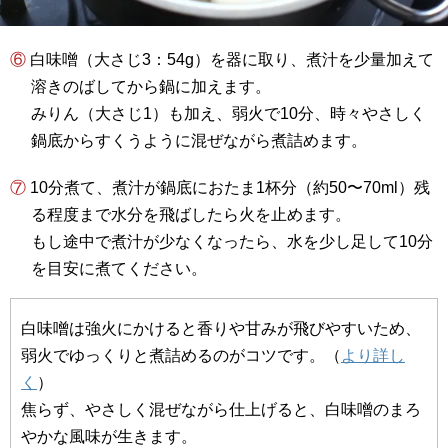
⑥ 白味噌（大さじ3：54g）を器に取り、煮汁を少量加えて
溶きのばしてから鍋に加えます。
みりん（大さじ1）も加え、弱火で10分、時々やさしく
鍋底からすくうように混ぜながら煮詰めます。
⑦ 10分煮て、煮汁が鍋底におたま1杯分（約50〜70ml）残
る程度まで水分を飛ばしたら火を止めます。
もし途中で煮汁が少なくなったら、水を少し足して10分
を目安に煮てください。
白味噌は強火にかけると香りや甘みが飛びやすいため、
弱火でゆっくりと煮詰めるのがコツです。（
より詳し
く
）
焦らず、やさしく混ぜながら仕上げると、白味噌のまろ
やかな風味が生きます。