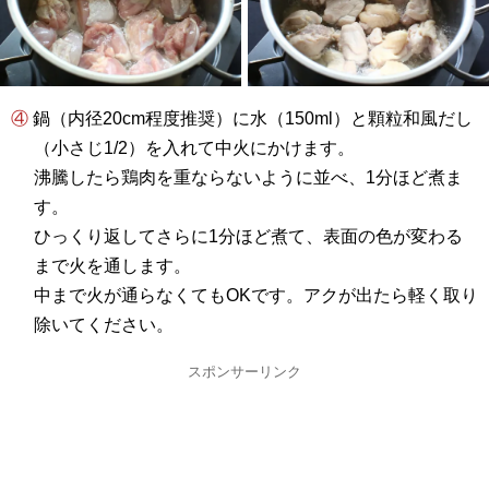
④ 鍋（内径20cm程度推奨）に水（150ml）と顆粒和風だし
（小さじ1/2）を入れて中火にかけます。
沸騰したら鶏肉を重ならないように並べ、1分ほど煮ま
す。
ひっくり返してさらに1分ほど煮て、表面の色が変わる
まで火を通します。
中まで火が通らなくてもOKです。アクが出たら軽く取り
除いてください。
スポンサーリンク