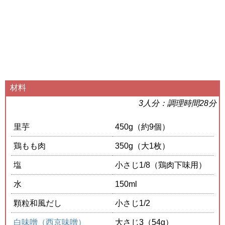
材料
3人分：調理時間28分
里芋
450g（約9個）
鶏もも肉
350g（大1枚）
塩
小さじ1/8（鶏肉下味用）
水
150ml
顆粒和風だし
小さじ1/2
白味噌（西京味噌）
大さじ3（54g）