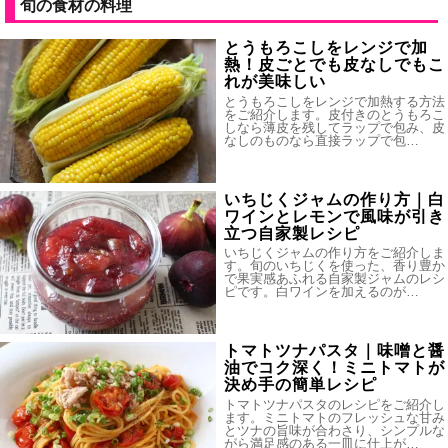
旬の食材の料理
とうもろこしをレンジで加
熱！皮ごとでも皮なしでもこ
れが美味しい
とうもろこしをレンジで加熱する方法
をご紹介します。皮付きのとうもろこ
しなら薄皮を残してラップで包み、皮
なしのものなら直接ラップで包…
いちじくジャムの作り方｜白
ワインとレモンで風味が引き
立つ自家製レシピ
いちじくジャムの作り方をご紹介しま
す。旬のいちじくを使った、香り豊か
で果実感あふれる自家製ジャムのレシ
ピです。白ワインを加えるのが…
トマトツナパスタ｜味噌と醤
油でコク深く！ミニトマトが
決め手の簡単レシピ
トマトツナパスタのレシピをご紹介し
ます。ミニトマトのフレッシュな甘み
とツナの旨味が合わさり、シンプルな
がら満足感のある一皿に仕上が…