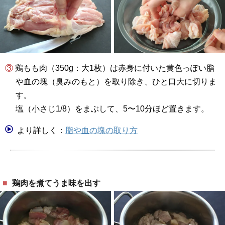
③ 鶏もも肉（350g：大1枚）は赤身に付いた黄色っぽい脂
や血の塊（臭みのもと）を取り除き、ひと口大に切りま
す。
塩（小さじ1/8）をまぶして、5〜10分ほど置きます。
より詳しく：
脂や血の塊の取り方
鶏肉を煮てうま味を出す