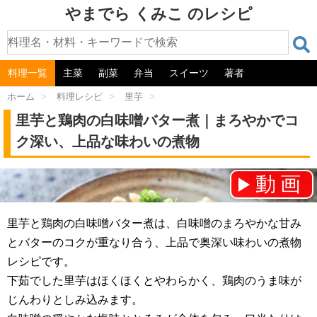
やまでら くみこ のレシピ
料理一覧
主菜
副菜
弁当
スイーツ
著者
ホーム
>
料理レシピ
>
里芋
>
里芋と鶏肉の白味噌バター煮｜まろやかでコ
ク深い、上品な味わいの煮物
動画
チャンネル登録をお願いします！⇒
里芋と鶏肉の白味噌バター煮は、白味噌のまろやかな甘み
とバターのコクが重なり合う、上品で奥深い味わいの煮物
レシピです。
下茹でした里芋はほくほくとやわらかく、鶏肉のうま味が
じんわりとしみ込みます。