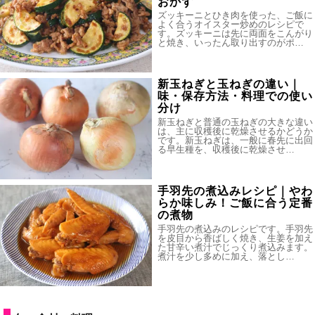
おかず
ズッキーニとひき肉を使った、ご飯に
よく合うオイスター炒めのレシピで
す。ズッキーニは先に両面をこんがり
と焼き、いったん取り出すのがポ…
新玉ねぎと玉ねぎの違い｜
味・保存方法・料理での使い
分け
新玉ねぎと普通の玉ねぎの大きな違い
は、主に収穫後に乾燥させるかどうか
です。新玉ねぎは、一般に春先に出回
る早生種を、収穫後に乾燥させ…
手羽先の煮込みレシピ｜やわ
らか味しみ！ご飯に合う定番
の煮物
手羽先の煮込みのレシピです。手羽先
を皮目から香ばしく焼き、生姜を加え
た甘辛い煮汁でじっくり煮込みます。
煮汁を少し多めに加え、落とし…