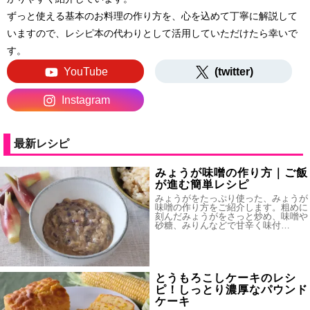
ずっと使える基本のお料理の作り方を、心を込めて丁寧に解説して
いますので、レシピ本の代わりとして活用していただけたら幸いで
す。
YouTube
(twitter)
Instagram
最新レシピ
みょうが味噌の作り方｜ご飯
が進む簡単レシピ
みょうがをたっぷり使った、みょうが
味噌の作り方をご紹介します。粗めに
刻んだみょうがをさっと炒め、味噌や
砂糖、みりんなどで甘辛く味付…
とうもろこしケーキのレシ
ピ！しっとり濃厚なパウンド
ケーキ