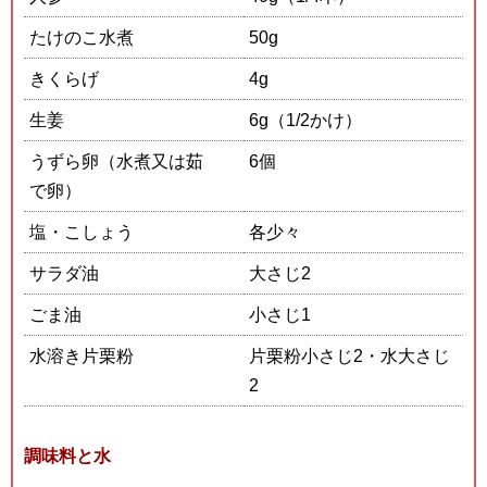
たけのこ水煮
50g
きくらげ
4g
生姜
6g（1/2かけ）
うずら卵（水煮又は茹
6個
で卵）
塩・こしょう
各少々
サラダ油
大さじ2
ごま油
小さじ1
水溶き片栗粉
片栗粉小さじ2・水大さじ
2
調味料と水