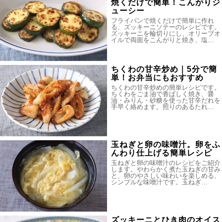
焼くだけで簡単！こんがりジ
ューシー
フライパンで焼くだけで簡単に作れ
る、ズッキーニソテーのレシピです。
ズッキーニを輪切りにし、オリーブオ
イルで両面をこんがりと焼き、塩…
ちくわの甘辛炒め｜5分で簡
単！お弁当にもおすすめ
ちくわの甘辛炒めの簡単レシピです。
ちくわをごま油で香ばしく焼き、醤
油・みりん・砂糖を使った甘辛だれを
手早く絡めます。照りのあるたれ…
玉ねぎと卵の味噌汁。卵をふ
んわり仕上げる簡単レシピ
玉ねぎと卵の味噌汁のレシピをご紹介
します。やわらかく煮た玉ねぎの甘み
と、卵のやさしい味わいを楽しめる、
シンプルな味噌汁です。玉ねぎ…
ズッキーニとひき肉のオイス