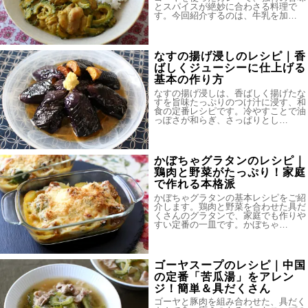
とスパイスが絶妙に合わさる料理で
す。今回紹介するのは、牛乳を加…
なすの揚げ浸しのレシピ｜香
ばしくジューシーに仕上げる
基本の作り方
なすの揚げ浸しは、香ばしく揚げたな
すを旨味たっぷりのつけ汁に浸す、和
食の定番レシピです。冷やすことで油
っぽさが和らぎ、さっぱりとし…
かぼちゃグラタンのレシピ｜
鶏肉と野菜がたっぷり！家庭
で作れる本格派
かぼちゃグラタンの基本レシピをご紹
介します。鶏肉と野菜を合わせた具だ
くさんのグラタンで、家庭でも作りや
すい定番の一皿です。かぼちゃ…
ゴーヤスープのレシピ｜中国
の定番「苦瓜湯」をアレン
ジ！簡単＆具だくさん
ゴーヤと豚肉を組み合わせた、具だく