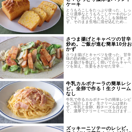
ケーキ
とうもろこしをたっぷり使った、しっ
とり濃厚なとうもろこしケーキのレシ
ピです。生のとうもろこしを加熱せ
ず、そのまま生地に混ぜ込むため…
さつま揚げとキャベツの甘辛
炒め。ご飯が進む簡単10分お
かず
さつま揚げとキャベツを使った、甘辛
味の炒め物レシピをご紹介します。さ
つま揚げを香ばしく焼いてからキャベ
ツを加え、生姜をきかせた甘辛…
牛乳カルボナーラの簡単レシ
ピ。全卵で作る！生クリーム
なし
牛乳で作るカルボナーラの簡単レシピ
をご紹介します。生クリームは使わ
ず、牛乳と全卵、粉チーズを合わせ
て、濃厚でクリーミーに仕上げます…
ズッキーニソテーのレシピ。