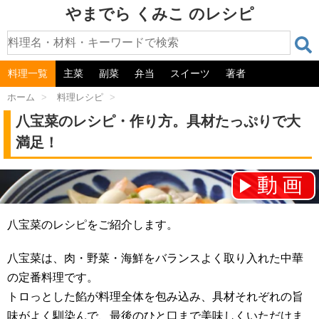
やまでら くみこ のレシピ
料理一覧
主菜
副菜
弁当
スイーツ
著者
ホーム
>
料理レシピ
>
八宝菜のレシピ・作り方。具材たっぷりで大
満足！
動画
チャンネル登録をお願いします！⇒
八宝菜のレシピをご紹介します。
八宝菜は、肉・野菜・海鮮をバランスよく取り入れた中華
の定番料理です。
トロっとした餡が料理全体を包み込み、具材それぞれの旨
味がよく馴染んで、最後のひと口まで美味しくいただけま