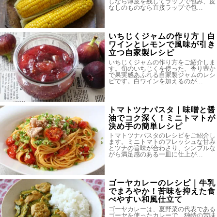
しなら薄皮を残してラップで包み、皮
なしのものなら直接ラップで包…
いちじくジャムの作り方｜白
ワインとレモンで風味が引き
立つ自家製レシピ
いちじくジャムの作り方をご紹介しま
す。旬のいちじくを使った、香り豊か
で果実感あふれる自家製ジャムのレシ
ピです。白ワインを加えるのが…
トマトツナパスタ｜味噌と醤
油でコク深く！ミニトマトが
決め手の簡単レシピ
トマトツナパスタのレシピをご紹介し
ます。ミニトマトのフレッシュな甘み
とツナの旨味が合わさり、シンプルな
がら満足感のある一皿に仕上が…
ゴーヤカレーのレシピ｜牛乳
でまろやか！苦味を抑えた食
べやすい和風仕立て
ゴーヤカレーは、夏野菜の代表である
ゴーヤを使ったカレーで、独特の苦味