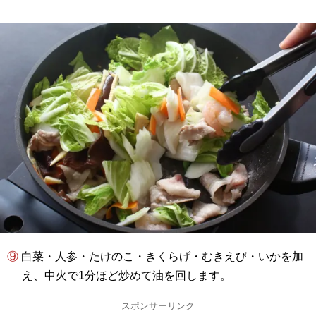
⑨ 白菜・人参・たけのこ・きくらげ・むきえび・いかを加
え、中火で1分ほど炒めて油を回します。
スポンサーリンク