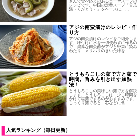
さんで食べ応えのあるゴーヤスープの
レシピです。中国の定番スープ「苦瓜
湯（くがとう）」をベースに、…
アジの南蛮漬けのレシピ・作
り方
アジの南蛮漬けのレシピをご紹介しま
す。味付けに水を一切使わずに作るの
で、濃厚な南蛮酢がアジと野菜に染み
わたり、メリハリのきいた味を…
とうもろこしの茹で方と茹で
時間。旨みを引き出す加熱
法！
とうもろこしの美味しい茹で方を解説
します。とうもろこしは、少し時間を
かけて塩茹でするのがおすすめです。
じっくり茹でると、芯などに含…
人気ランキング（毎日更新）