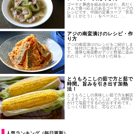
ゴーヤと豚肉を組み合わせた、具だく
さんで食べ応えのあるゴーヤスープの
レシピです。中国の定番スープ「苦瓜
湯（くがとう）」をベースに、…
アジの南蛮漬けのレシピ・作
り方
アジの南蛮漬けのレシピをご紹介しま
す。味付けに水を一切使わずに作るの
で、濃厚な南蛮酢がアジと野菜に染み
わたり、メリハリのきいた味を…
とうもろこしの茹で方と茹で
時間。旨みを引き出す加熱
法！
とうもろこしの美味しい茹で方を解説
します。とうもろこしは、少し時間を
かけて塩茹でするのがおすすめです。
じっくり茹でると、芯などに含…
人気ランキング（毎日更新）