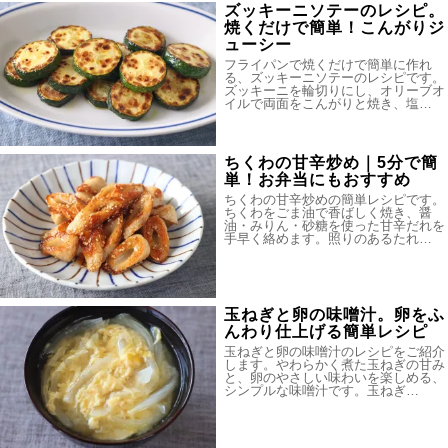
ズッキーニソテーのレシピ。
焼くだけで簡単！こんがりジ
ューシー
フライパンで焼くだけで簡単に作れ
る、ズッキーニソテーのレシピです。
ズッキーニを輪切りにし、オリーブオ
イルで両面をこんがりと焼き、塩…
ちくわの甘辛炒め｜5分で簡
単！お弁当にもおすすめ
ちくわの甘辛炒めの簡単レシピです。
ちくわをごま油で香ばしく焼き、醤
油・みりん・砂糖を使った甘辛だれを
手早く絡めます。照りのあるたれ…
玉ねぎと卵の味噌汁。卵をふ
んわり仕上げる簡単レシピ
玉ねぎと卵の味噌汁のレシピをご紹介
します。やわらかく煮た玉ねぎの甘み
と、卵のやさしい味わいを楽しめる、
シンプルな味噌汁です。玉ねぎ…