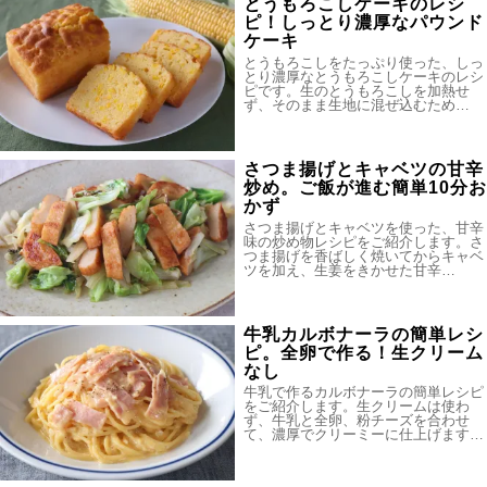
とうもろこしケーキのレシ
ピ！しっとり濃厚なパウンド
ケーキ
とうもろこしをたっぷり使った、しっ
とり濃厚なとうもろこしケーキのレシ
ピです。生のとうもろこしを加熱せ
ず、そのまま生地に混ぜ込むため…
さつま揚げとキャベツの甘辛
炒め。ご飯が進む簡単10分お
かず
さつま揚げとキャベツを使った、甘辛
味の炒め物レシピをご紹介します。さ
つま揚げを香ばしく焼いてからキャベ
ツを加え、生姜をきかせた甘辛…
牛乳カルボナーラの簡単レシ
ピ。全卵で作る！生クリーム
なし
牛乳で作るカルボナーラの簡単レシピ
をご紹介します。生クリームは使わ
ず、牛乳と全卵、粉チーズを合わせ
て、濃厚でクリーミーに仕上げます…