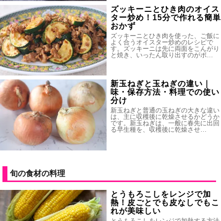
ズッキーニとひき肉のオイス
ター炒め！15分で作れる簡単
おかず
ズッキーニとひき肉を使った、ご飯に
よく合うオイスター炒めのレシピで
す。ズッキーニは先に両面をこんがり
と焼き、いったん取り出すのがポ…
新玉ねぎと玉ねぎの違い｜
味・保存方法・料理での使い
分け
新玉ねぎと普通の玉ねぎの大きな違い
は、主に収穫後に乾燥させるかどうか
です。新玉ねぎは、一般に春先に出回
る早生種を、収穫後に乾燥させ…
旬の食材の料理
とうもろこしをレンジで加
熱！皮ごとでも皮なしでもこ
れが美味しい
とうもろこしをレンジで加熱する方法