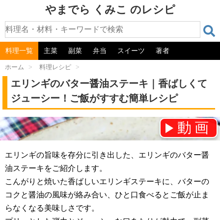
やまでら くみこ のレシピ
料理一覧
主菜
副菜
弁当
スイーツ
著者
ホーム
>
料理レシピ
>
エリンギのバター醤油ステーキ｜香ばしくて
ジューシー！ご飯がすすむ簡単レシピ
動画
チャンネル登録をお願いします！⇒
エリンギの旨味を存分に引き出した、エリンギのバター醤
油ステーキをご紹介します。
こんがりと焼いた香ばしいエリンギステーキに、バターの
コクと醤油の風味が絡み合い、ひと口食べるとご飯が止ま
らなくなる美味しさです。