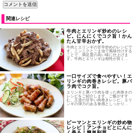
関連レシピ
牛肉とエリンギ炒めのレシ
ピ。にんにくでコク旨！かん
たん甘辛おかず。
牛肉とエリンギの甘辛炒めのレシピで
す。ニンニクとごま油で風味付けする
ことで、満足度の高い味に仕上げま
す。牛肉とエリンギは相性が良く…
一口サイズで食べやすい！エ
リンギの肉巻きレシピ。豚バ
ラ肉でコク旨。
エリンギと豚バラ肉を使った肉巻きの
レシピをご紹介します。ご飯がすす
む、王道の甘辛い肉巻きレシピ。エリ
ンギの弾力のある食感としっかり…
ピーマンとエリンギの炒め物
レシピ｜アンチョビとにんに
く香る！簡単副菜