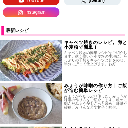
YouTube
(twitter)
Instagram
最新レシピ
キャベツ焼きのレシピ。卵と
小麦粉で簡単！
キャベツ焼きの簡単レシピをご紹介し
ます。薄く焼いた小麦粉の生地に、た
っぷりの千切りキャベツと卵をのせ、
半分に折って仕上げます。お好…
みょうが味噌の作り方｜ご飯
が進む簡単レシピ
みょうがをたっぷり使った、みょうが
味噌の作り方をご紹介します。粗めに
刻んだみょうがをさっと炒め、味噌や
砂糖、みりんなどで甘辛く味付…