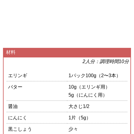
材料
2人分：調理時間10分
エリンギ
1パック100g（2〜3本）
バター
10g（エリンギ用）
5g（にんにく用）
醤油
大さじ1/2
にんにく
1片（5g）
黒こしょう
少々