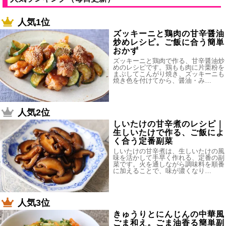
人気1位
ズッキーニと鶏肉の甘辛醤油
炒めレシピ。ご飯に合う簡単
おかず
ズッキーニと鶏肉で作る、甘辛醤油炒
めのレシピです。鶏もも肉に片栗粉を
まぶしてこんがり焼き、ズッキーニも
焼き色を付けてから、醤油・み…
人気2位
しいたけの甘辛煮のレシピ｜
生しいたけで作る、ご飯によ
く合う定番副菜
しいたけの甘辛煮は、生しいたけの風
味を活かして手早く作れる、定番の副
菜です。火を通しながら調味料を順番
に加えることで、味が濃くなり…
人気3位
きゅうりとにんじんの中華風
ごま和え。ごま油香る簡単副