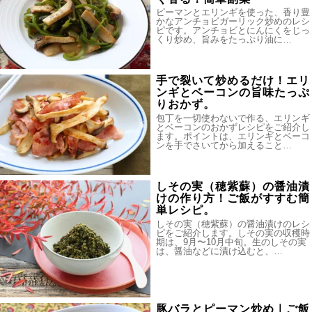
ピーマンとエリンギを使った、香り豊
かなアンチョビガーリック炒めのレシ
ピです。アンチョビとにんにくをじっ
くり炒め、旨みをたっぷり油に…
手で裂いて炒めるだけ！エリ
ンギとベーコンの旨味たっぷ
りおかず。
包丁を一切使わないで作る、エリンギ
とベーコンのおかずレシピをご紹介し
ます。ポイントは、エリンギとベーコ
ンを手でさいてから加えること…
しその実（穂紫蘇）の醤油漬
けの作り方！ご飯がすすむ簡
単レシピ。
しその実（穂紫蘇）の醤油漬けのレシ
ピをご紹介します。しその実の収穫時
期は、9月〜10月中旬。生のしその実
は、醤油などに漬け込むと、…
豚バラとピーマン炒め｜ご飯