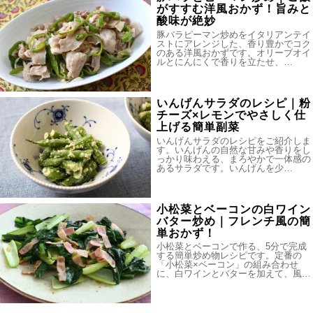
がすすむ洋風おかず！旨みと
酸味が絶妙
豚バラピーマン炒めをイタリアンテイ
ストにアレンジした、香り豊かでコク
のある洋風おかずです。オリーブオイ
ルとにんにくで香りを立たせ、…
いんげんサラダのレシピ｜粉
チーズ×レモンでやさしく仕
上げる簡単副菜
いんげんサラダのレシピをご紹介しま
す。いんげんの自然な甘みや香りをし
っかり味わえる、まろやかで一体感の
あるサラダです。いんげんを少…
小松菜とベーコンの白ワイン
バター炒め｜フレンチ風の簡
単おかず！
小松菜とベーコンで作る、5分で完成
する簡単炒め物レシピです。定番の
「小松菜×ベーコン」の組み合わせ
に、白ワインとバターを加えて、風…