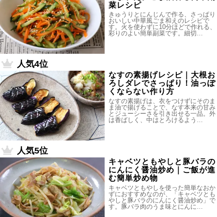
菜レシピ
きゅうりとにんじんで作る、さっぱり
おいしい中華風ごま和えのレシピで
す。火を使わずに10分ほどで作れる、
彩りのよい簡単副菜です。細切…
人気4位
なすの素揚げレシピ｜大根お
ろしダレでさっぱり！油っぽ
くならない作り方
なすの素揚げは、衣をつけずにそのま
ま油で揚げることで、なす本来の甘み
とジューシーさを引き出せる一品。外
は香ばしく、中はとろけるよう…
人気5位
キャベツともやしと豚バラの
にんにく醤油炒め｜ご飯が進
む簡単炒め物
キャベツともやしを使った簡単なおか
ずにおすすめなのが、「キャベツとも
やしと豚バラのにんにく醤油炒め」で
す。豚バラ肉のうま味とにんに…