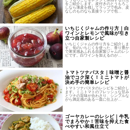
をご紹介します。皮付きのとうもろこ
しなら薄皮を残してラップで包み、皮
なしのものなら直接ラップで包…
いちじくジャムの作り方｜白
ワインとレモンで風味が引き
立つ自家製レシピ
いちじくジャムの作り方をご紹介しま
す。旬のいちじくを使った、香り豊か
で果実感あふれる自家製ジャムのレシ
ピです。白ワインを加えるのが…
トマトツナパスタ｜味噌と醤
油でコク深く！ミニトマトが
決め手の簡単レシピ
トマトツナパスタのレシピをご紹介し
ます。ミニトマトのフレッシュな甘み
とツナの旨味が合わさり、シンプルな
がら満足感のある一皿に仕上が…
ゴーヤカレーのレシピ｜牛乳
でまろやか！苦味を抑えた食
べやすい和風仕立て