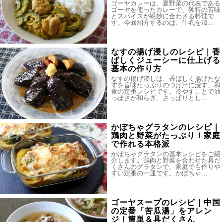
ゴーヤカレーは、夏野菜の代表である
ゴーヤを使ったカレーで、独特の苦味
とスパイスが絶妙に合わさる料理で
す。今回紹介するのは、牛乳を加…
なすの揚げ浸しのレシピ｜香
ばしくジューシーに仕上げる
基本の作り方
なすの揚げ浸しは、香ばしく揚げたな
すを旨味たっぷりのつけ汁に浸す、和
食の定番レシピです。冷やすことで油
っぽさが和らぎ、さっぱりとし…
かぼちゃグラタンのレシピ｜
鶏肉と野菜がたっぷり！家庭
で作れる本格派
かぼちゃグラタンの基本レシピをご紹
介します。鶏肉と野菜を合わせた具だ
くさんのグラタンで、家庭でも作りや
すい定番の一皿です。かぼちゃ…
ゴーヤスープのレシピ｜中国
の定番「苦瓜湯」をアレン
ジ！簡単＆具だくさん