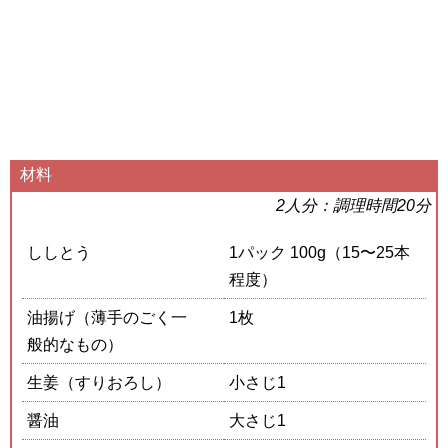
材料
2人分：調理時間20分
ししとう
1パック 100g（15〜25本
程度）
油揚げ（薄手のごく一
1枚
般的なもの）
生姜（すりおろし）
小さじ1
醤油
大さじ1