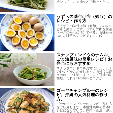
チンして、ごま油などで味をとと…
うずらの味付け卵（煮卵）の
レシピ・作り方
「うずらの味付け卵（煮卵）」のレシ
ピをご紹介します。うずらの卵を醤油
ベースのたれに漬けて作る、旨味たっ
ぷりな味玉のレシピです。ご飯…
スナップエンドウのナムル。
ごま油風味の簡単レシピ！お
弁当にもおすすめ
スナップエンドウを具材にしたナムル
のレシピをご紹介します。味付けに使
うのは、ごま油・すりごま・醤油の3
種類。それぞれの風味とコクが…
ゴーヤチャンプルーのレシ
ピ。沖縄の人気料理の作り
方。
ゴーヤチャンプルーのレシピ・作り方
をご紹介します。本場沖縄風の基本レ
シピになっていて、豚肉・豆腐・卵と