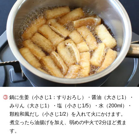
③ 鍋に生姜（小さじ1：すりおろし）・醤油（大さじ1）・
みりん（大さじ1）・塩（小さじ1/5）・水（200ml）・
顆粒和風だし（小さじ1/2）を入れて火にかけます。
煮立ったら油揚げを加え、弱めの中火で2分ほど煮ま
す。