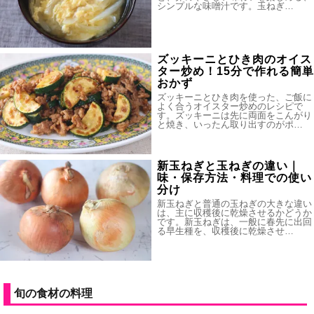
シンプルな味噌汁です。玉ねぎ…
ズッキーニとひき肉のオイス
ター炒め！15分で作れる簡単
おかず
ズッキーニとひき肉を使った、ご飯に
よく合うオイスター炒めのレシピで
す。ズッキーニは先に両面をこんがり
と焼き、いったん取り出すのがポ…
新玉ねぎと玉ねぎの違い｜
味・保存方法・料理での使い
分け
新玉ねぎと普通の玉ねぎの大きな違い
は、主に収穫後に乾燥させるかどうか
です。新玉ねぎは、一般に春先に出回
る早生種を、収穫後に乾燥させ…
旬の食材の料理