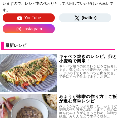
いますので、レシピ本の代わりとして活用していただけたら幸いで
す。
YouTube
(twitter)
Instagram
最新レシピ
キャベツ焼きのレシピ。卵と
小麦粉で簡単！
キャベツ焼きの簡単レシピをご紹介し
ます。薄く焼いた小麦粉の生地に、た
っぷりの千切りキャベツと卵をのせ、
半分に折って仕上げます。お好…
みょうが味噌の作り方｜ご飯
が進む簡単レシピ
みょうがをたっぷり使った、みょうが
味噌の作り方をご紹介します。粗めに
刻んだみょうがをさっと炒め、味噌や
砂糖、みりんなどで甘辛く味付…