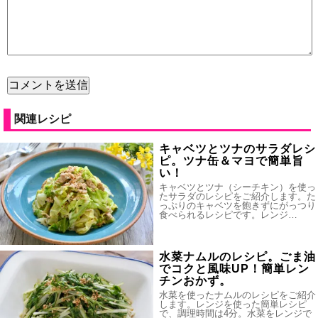
関連レシピ
キャベツとツナのサラダレシ
ピ。ツナ缶＆マヨで簡単旨
い！
キャベツとツナ（シーチキン）を使っ
たサラダのレシピをご紹介します。た
っぷりのキャベツを飽きずにがっつり
食べられるレシピです。レンジ…
水菜ナムルのレシピ。ごま油
でコクと風味UP！簡単レン
チンおかず。
水菜を使ったナムルのレシピをご紹介
します。レンジを使った簡単レシピ
で、調理時間は4分。水菜をレンジで