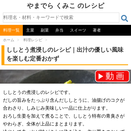
やまでら くみこ のレシピ
料理一覧
主菜
副菜
弁当
スイーツ
著者
ホーム
>
料理レシピ
>
ししとう煮浸しのレシピ｜出汁の優しい風味
を楽しむ定番おかず
動画
チャンネル登録をお願いします！⇒
ししとうの煮浸しのレシピです。
だしの旨みをたっぷり含んだししとうに、油揚げのコクが
合わさり、しみじみ美味しい一品に仕上がります。
おろし生姜を加えて煮ることで、ししとう特有の青臭さが
やわらぎ、全体が上品にまとまります。