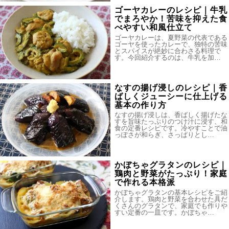
ゴーヤカレーのレシピ｜牛乳
でまろやか！苦味を抑えた食
べやすい和風仕立て
ゴーヤカレーは、夏野菜の代表である
ゴーヤを使ったカレーで、独特の苦味
とスパイスが絶妙に合わさる料理で
す。今回紹介するのは、牛乳を加…
なすの揚げ浸しのレシピ｜香
ばしくジューシーに仕上げる
基本の作り方
なすの揚げ浸しは、香ばしく揚げたな
すを旨味たっぷりのつけ汁に浸す、和
食の定番レシピです。冷やすことで油
っぽさが和らぎ、さっぱりとし…
かぼちゃグラタンのレシピ｜
鶏肉と野菜がたっぷり！家庭
で作れる本格派
かぼちゃグラタンの基本レシピをご紹
介します。鶏肉と野菜を合わせた具だ
くさんのグラタンで、家庭でも作りや
すい定番の一皿です。かぼちゃ…