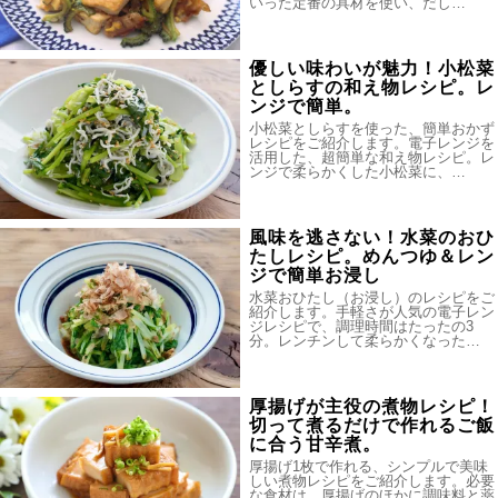
いった定番の具材を使い、だし…
優しい味わいが魅力！小松菜
としらすの和え物レシピ。レ
ンジで簡単。
小松菜としらすを使った、簡単おかず
レシピをご紹介します。電子レンジを
活用した、超簡単な和え物レシピ。レ
ンジで柔らかくした小松菜に、…
風味を逃さない！水菜のおひ
たしレシピ。めんつゆ＆レン
ジで簡単お浸し
水菜おひたし（お浸し）のレシピをご
紹介します。手軽さが人気の電子レン
ジレシピで、調理時間はたったの3
分。レンチンして柔らかくなった…
厚揚げが主役の煮物レシピ！
切って煮るだけで作れるご飯
に合う甘辛煮。
厚揚げ1枚で作れる、シンプルで美味
しい煮物レシピをご紹介します。必要
な食材は、厚揚げのほかに調味料と薬