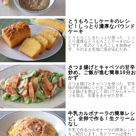
とうもろこしケーキのレシ
ピ！しっとり濃厚なパウンド
ケーキ
とうもろこしをたっぷり使った、しっ
とり濃厚なとうもろこしケーキのレシ
ピです。生のとうもろこしを加熱せ
ず、そのまま生地に混ぜ込むため…
さつま揚げとキャベツの甘辛
炒め。ご飯が進む簡単10分お
かず
さつま揚げとキャベツを使った、甘辛
味の炒め物レシピをご紹介します。さ
つま揚げを香ばしく焼いてからキャベ
ツを加え、生姜をきかせた甘辛…
牛乳カルボナーラの簡単レシ
ピ。全卵で作る！生クリーム
なし
牛乳で作るカルボナーラの簡単レシピ
をご紹介します。生クリームは使わ