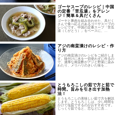
ゴーヤスープのレシピ｜中国
の定番「苦瓜湯」をアレン
ジ！簡単＆具だくさん
ゴーヤと豚肉を組み合わせた、具だく
さんで食べ応えのあるゴーヤスープの
レシピです。中国の定番スープ「苦瓜
湯（くがとう）」をベースに、…
アジの南蛮漬けのレシピ・作
り方
アジの南蛮漬けのレシピをご紹介しま
す。味付けに水を一切使わずに作るの
で、濃厚な南蛮酢がアジと野菜に染み
わたり、メリハリのきいた味を…
とうもろこしの茹で方と茹で
時間。旨みを引き出す加熱
法！
とうもろこしの美味しい茹で方を解説
します。とうもろこしは、少し時間を
かけて塩茹でするのがおすすめです。
じっくり茹でると、芯などに含…