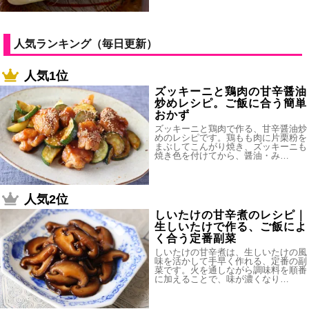
人気ランキング（毎日更新）
人気1位
ズッキーニと鶏肉の甘辛醤油
炒めレシピ。ご飯に合う簡単
おかず
ズッキーニと鶏肉で作る、甘辛醤油炒
めのレシピです。鶏もも肉に片栗粉を
まぶしてこんがり焼き、ズッキーニも
焼き色を付けてから、醤油・み…
人気2位
しいたけの甘辛煮のレシピ｜
生しいたけで作る、ご飯によ
く合う定番副菜
しいたけの甘辛煮は、生しいたけの風
味を活かして手早く作れる、定番の副
菜です。火を通しながら調味料を順番
に加えることで、味が濃くなり…