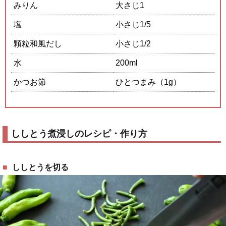
みりん
大さじ1
塩
小さじ1/5
顆粒和風だし
小さじ1/2
水
200ml
かつお節
ひとつまみ（1g）
ししとう煮浸しのレシピ・作り方
ししとうを切る