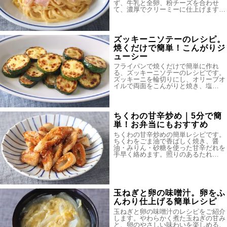
ず、牛乳と全卵、粉チーズを合わせ
て、濃厚でクリーミーに仕上げます…
ズッキーニソテーのレシピ。
焼くだけで簡単！こんがりジ
ューシー
フライパンで焼くだけで簡単に作れ
る、ズッキーニソテーのレシピです。
ズッキーニを輪切りにし、オリーブオ
イルで両面をこんがりと焼き、塩…
ちくわの甘辛炒め｜5分で簡
単！お弁当にもおすすめ
ちくわの甘辛炒めの簡単レシピです。
ちくわをごま油で香ばしく焼き、醤
油・みりん・砂糖を使った甘辛だれを
手早く絡めます。照りのあるたれ…
玉ねぎと卵の味噌汁。卵をふ
んわり仕上げる簡単レシピ
玉ねぎと卵の味噌汁のレシピをご紹介
します。やわらかく煮た玉ねぎの甘み
と、卵のやさしい味わいを楽しめる、