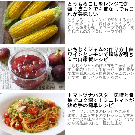
とうもろこしをレンジで加
熱！皮ごとでも皮なしでもこ
れが美味しい
とうもろこしをレンジで加熱する方法
をご紹介します。皮付きのとうもろこ
しなら薄皮を残してラップで包み、皮
なしのものなら直接ラップで包…
いちじくジャムの作り方｜白
ワインとレモンで風味が引き
立つ自家製レシピ
いちじくジャムの作り方をご紹介しま
す。旬のいちじくを使った、香り豊か
で果実感あふれる自家製ジャムのレシ
ピです。白ワインを加えるのが…
トマトツナパスタ｜味噌と醤
油でコク深く！ミニトマトが
決め手の簡単レシピ
トマトツナパスタのレシピをご紹介し
ます。ミニトマトのフレッシュな甘み
とツナの旨味が合わさり、シンプルな
がら満足感のある一皿に仕上が…