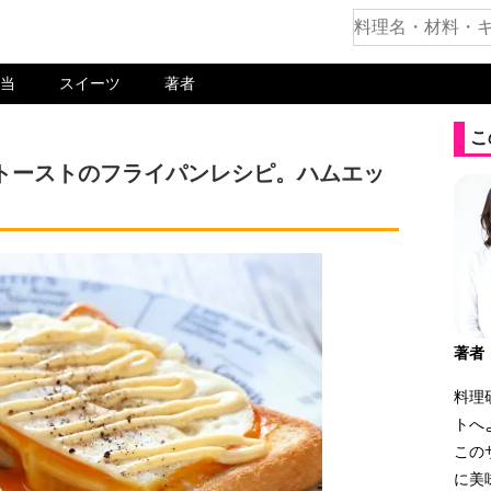
当
スイーツ
著者
こ
トーストのフライパンレシピ。ハムエッ
著者
料理
トへ
この
に美