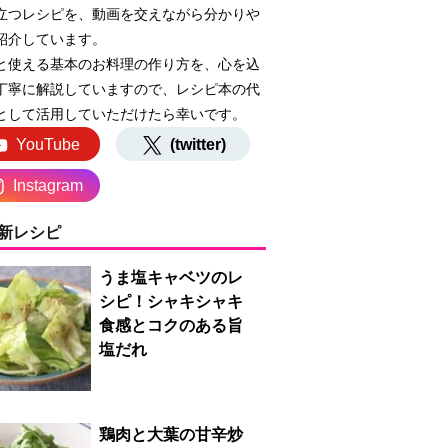
立つレシピを、動画を交えながら分かりや
紹介しています。
と使える基本のお料理の作り方を、心を込
丁寧に解説していますので、レシピ本の代
として活用していただけたら幸いです。
YouTube
(twitter)
Instagram
新レシピ
うま塩キャベツのレ
シピ！シャキシャキ
食感とコクのある旨
塩だれ
鶏肉と大葉の甘辛炒