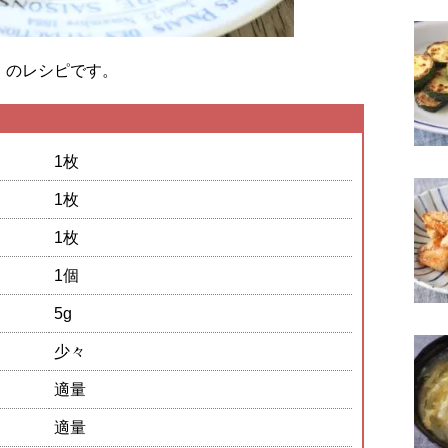
」のレシピです。
1枚
1枚
1枚
1個
5g
少々
適量
適量