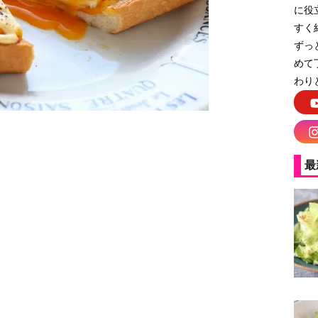
に役
すく
ずっ
めて
わり
最