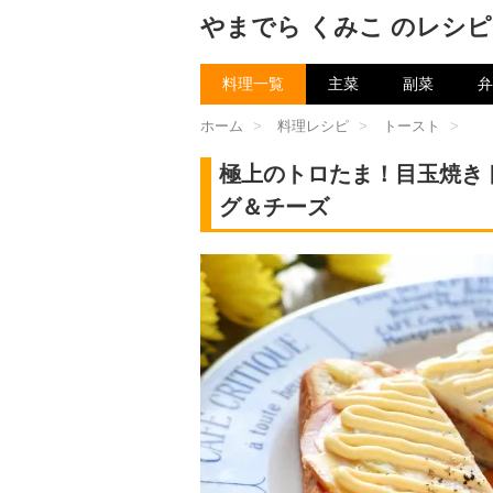
やまでら くみこ のレシピ
料理一覧
主菜
副菜
弁
ホーム
>
料理レシピ
>
トースト
>
極上のトロたま！目玉焼き
グ＆チーズ