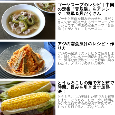
ゴーヤスープのレシピ｜中国
の定番「苦瓜湯」をアレン
ジ！簡単＆具だくさん
ゴーヤと豚肉を組み合わせた、具だく
さんで食べ応えのあるゴーヤスープの
レシピです。中国の定番スープ「苦瓜
湯（くがとう）」をベースに、…
アジの南蛮漬けのレシピ・作
り方
アジの南蛮漬けのレシピをご紹介しま
す。味付けに水を一切使わずに作るの
で、濃厚な南蛮酢がアジと野菜に染み
わたり、メリハリのきいた味を…
とうもろこしの茹で方と茹で
時間。旨みを引き出す加熱
法！
とうもろこしの美味しい茹で方を解説
します。とうもろこしは、少し時間を
かけて塩茹でするのがおすすめです。
じっくり茹でると、芯などに含…