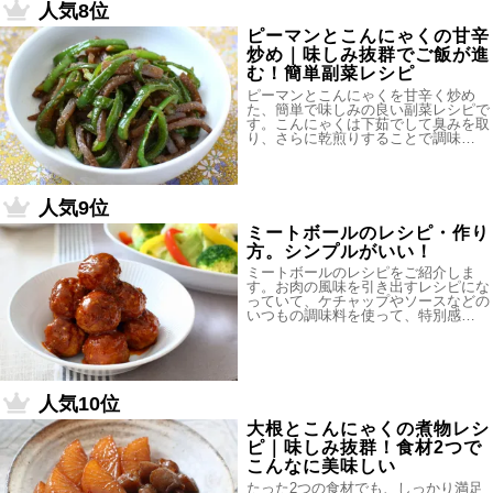
人気8位
ピーマンとこんにゃくの甘辛
炒め｜味しみ抜群でご飯が進
む！簡単副菜レシピ
ピーマンとこんにゃくを甘辛く炒め
た、簡単で味しみの良い副菜レシピで
す。こんにゃくは下茹でして臭みを取
り、さらに乾煎りすることで調味…
人気9位
ミートボールのレシピ・作り
方。シンプルがいい！
ミートボールのレシピをご紹介しま
す。お肉の風味を引き出すレシピにな
っていて、ケチャップやソースなどの
いつもの調味料を使って、特別感…
人気10位
大根とこんにゃくの煮物レシ
ピ｜味しみ抜群！食材2つで
こんなに美味しい
たった2つの食材でも、しっかり満足