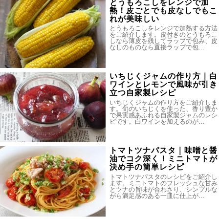
とうもろこしをレンジで加
熱！皮ごとでも皮なしでもこ
れが美味しい
とうもろこしをレンジで加熱する方法
をご紹介します。皮付きのとうもろこ
しなら薄皮を残してラップで包み、皮
なしのものなら直接ラップで包…
いちじくジャムの作り方｜白
ワインとレモンで風味が引き
立つ自家製レシピ
いちじくジャムの作り方をご紹介しま
す。旬のいちじくを使った、香り豊か
で果実感あふれる自家製ジャムのレシ
ピです。白ワインを加えるのが…
トマトツナパスタ｜味噌と醤
油でコク深く！ミニトマトが
決め手の簡単レシピ
トマトツナパスタのレシピをご紹介し
ます。ミニトマトのフレッシュな甘み
とツナの旨味が合わさり、シンプルな
がら満足感のある一皿に仕上が…