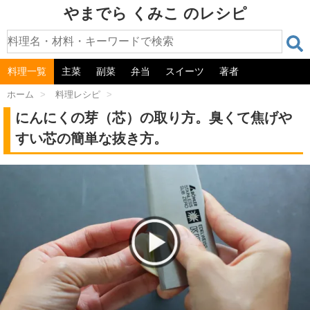
やまでら くみこ のレシピ
料理一覧
主菜
副菜
弁当
スイーツ
著者
ホーム
>
料理レシピ
>
にんにくの芽（芯）の取り方。臭くて焦げや
すい芯の簡単な抜き方。