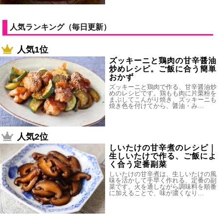
人気ランキング（毎日更新）
人気1位
ズッキーニと鶏肉の甘辛醤油
炒めレシピ。ご飯に合う簡単
おかず
ズッキーニと鶏肉で作る、甘辛醤油炒
めのレシピです。鶏もも肉に片栗粉を
まぶしてこんがり焼き、ズッキーニも
焼き色を付けてから、醤油・み…
人気2位
しいたけの甘辛煮のレシピ｜
生しいたけで作る、ご飯によ
く合う定番副菜
しいたけの甘辛煮は、生しいたけの風
味を活かして手早く作れる、定番の副
菜です。火を通しながら調味料を順番
に加えることで、味が濃くなり…