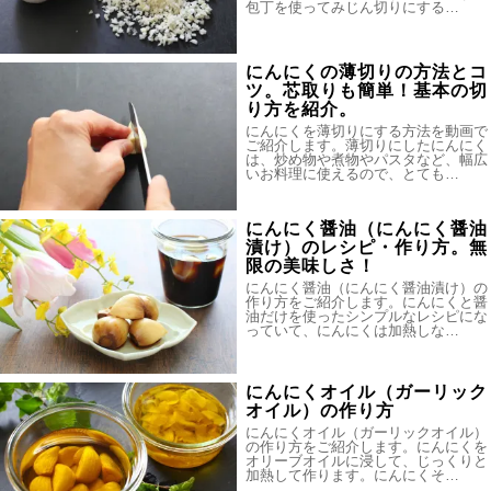
包丁を使ってみじん切りにする…
にんにくの薄切りの方法とコ
ツ。芯取りも簡単！基本の切
り方を紹介。
にんにくを薄切りにする方法を動画で
ご紹介します。薄切りにしたにんにく
は、炒め物や煮物やパスタなど、幅広
いお料理に使えるので、とても…
にんにく醤油（にんにく醤油
漬け）のレシピ・作り方。無
限の美味しさ！
にんにく醤油（にんにく醤油漬け）の
作り方をご紹介します。にんにくと醤
油だけを使ったシンプルなレシピにな
っていて、にんにくは加熱しな…
にんにくオイル（ガーリック
オイル）の作り方
にんにくオイル（ガーリックオイル）
の作り方をご紹介します。にんにくを
オリーブオイルに浸して、じっくりと
加熱して作ります。にんにくそ…