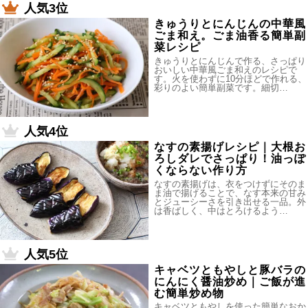
人気3位
きゅうりとにんじんの中華風
ごま和え。ごま油香る簡単副
菜レシピ
きゅうりとにんじんで作る、さっぱり
おいしい中華風ごま和えのレシピで
す。火を使わずに10分ほどで作れる、
彩りのよい簡単副菜です。細切…
人気4位
なすの素揚げレシピ｜大根お
ろしダレでさっぱり！油っぽ
くならない作り方
なすの素揚げは、衣をつけずにそのま
ま油で揚げることで、なす本来の甘み
とジューシーさを引き出せる一品。外
は香ばしく、中はとろけるよう…
人気5位
キャベツともやしと豚バラの
にんにく醤油炒め｜ご飯が進
む簡単炒め物
キャベツともやしを使った簡単なおか