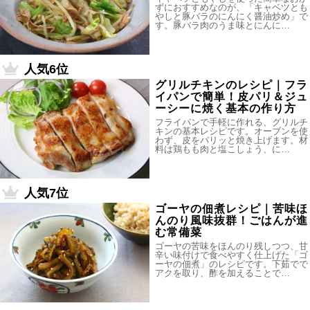
ずにおすすめなのが、「キャベツとも
やしと豚バラのにんにく醤油炒め」で
す。豚バラ肉のうま味とにんに…
人気6位
グリルチキンのレシピ｜フラ
イパンで簡単！皮パリ＆ジュ
ーシーに焼く基本の作り方
フライパンで手軽に作れる、グリルチ
キンの基本レシピです。オーブンを使
わず、皮をパリッと焼き上げます。材
料は鶏もも肉と塩こしょう、に…
人気7位
ゴーヤの佃煮レシピ｜苦味ほ
んのり風味抜群！ごはんが進
む常備菜
ゴーヤの苦味をほんのり残しつつ、甘
辛い味付けで食べやすく仕上げた「ゴ
ーヤの佃煮」のレシピです。下茹でで
アクを取り、酢を加えることで…