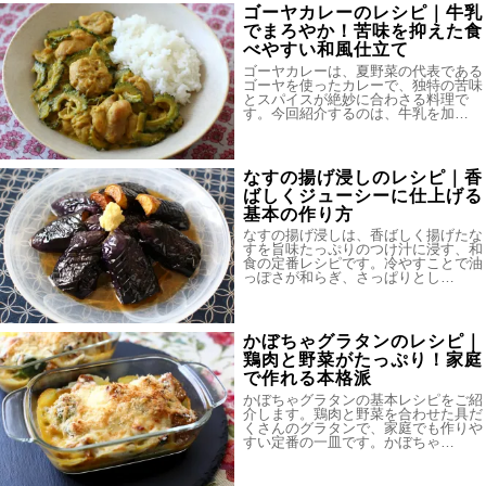
ゴーヤカレーのレシピ｜牛乳
でまろやか！苦味を抑えた食
べやすい和風仕立て
ゴーヤカレーは、夏野菜の代表である
ゴーヤを使ったカレーで、独特の苦味
とスパイスが絶妙に合わさる料理で
す。今回紹介するのは、牛乳を加…
なすの揚げ浸しのレシピ｜香
ばしくジューシーに仕上げる
基本の作り方
なすの揚げ浸しは、香ばしく揚げたな
すを旨味たっぷりのつけ汁に浸す、和
食の定番レシピです。冷やすことで油
っぽさが和らぎ、さっぱりとし…
かぼちゃグラタンのレシピ｜
鶏肉と野菜がたっぷり！家庭
で作れる本格派
かぼちゃグラタンの基本レシピをご紹
介します。鶏肉と野菜を合わせた具だ
くさんのグラタンで、家庭でも作りや
すい定番の一皿です。かぼちゃ…