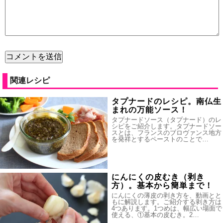
関連レシピ
タプナードのレシピ。南仏生
まれの万能ソース！
タプナードソース（タプナード）のレ
シピをご紹介します。タプナードソー
スとは、フランスのブロヴァンス地方
を発祥とするペーストのことで…
にんにくの皮むき（剥き
方）。基本から簡単まで！
にんにくの薄皮の剥き方を、動画とと
もに解説します。ご紹介する剥き方は
4つあります。1つめは、幅広い場面で
使える、①基本の皮むき。2…