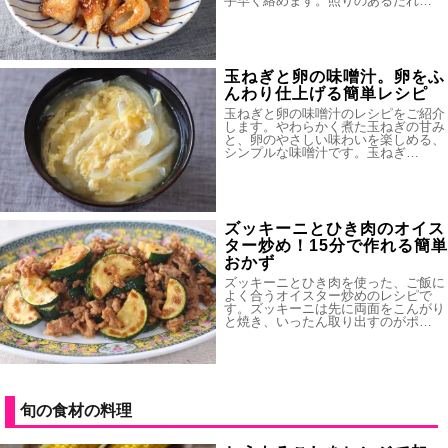
手早く絡めます。照りのあるたれ…
玉ねぎと卵の味噌汁。卵をふ
んわり仕上げる簡単レシピ
玉ねぎと卵の味噌汁のレシピをご紹介
します。やわらかく煮た玉ねぎの甘み
と、卵のやさしい味わいを楽しめる、
シンプルな味噌汁です。玉ねぎ…
ズッキーニとひき肉のオイス
ター炒め！15分で作れる簡単
おかず
ズッキーニとひき肉を使った、ご飯に
よく合うオイスター炒めのレシピで
す。ズッキーニは先に両面をこんがり
と焼き、いったん取り出すのがポ…
旬の食材の料理