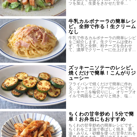
ツを加え、生姜をきかせた甘辛…
牛乳カルボナーラの簡単レシ
ピ。全卵で作る！生クリーム
なし
牛乳で作るカルボナーラの簡単レシピ
をご紹介します。生クリームは使わ
ず、牛乳と全卵、粉チーズを合わせ
て、濃厚でクリーミーに仕上げます…
ズッキーニソテーのレシピ。
焼くだけで簡単！こんがりジ
ューシー
フライパンで焼くだけで簡単に作れ
る、ズッキーニソテーのレシピです。
ズッキーニを輪切りにし、オリーブオ
イルで両面をこんがりと焼き、塩…
ちくわの甘辛炒め｜5分で簡
単！お弁当にもおすすめ
ちくわの甘辛炒めの簡単レシピです。
ちくわをごま油で香ばしく焼き、醤
油・みりん・砂糖を使った甘辛だれを