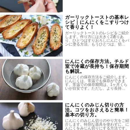
ガーリックトーストの基本レ
シピ｜にんにくをこすりつけ
て香りよく！
ガーリックトーストのレシピをご紹介
します。作り方には大きく2通りあ
り、ひとつはすりおろしにんにくをパ
ンに塗る方法、もうひとつは、切…
にんにくの保存方法。チルド
室で冷蔵が長持ち！保存期間
も解説。
にんにくの保存方法をご紹介します。
にんにくは、常温でも保存ができま
す。常温での保存期間は、1ヶ月くら
いが目安です。ただし、より長持…
にんにくのみじん切りの方
法。コツをおさえると簡単！
基本の切り方。
にんにくのみじん切りのやり方をご紹
介します。特別な器具を使わずに、に
んにくをみじん切りにする方法です。