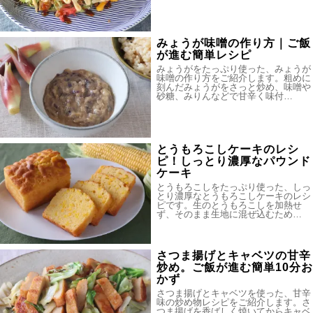
みょうが味噌の作り方｜ご飯
が進む簡単レシピ
みょうがをたっぷり使った、みょうが
味噌の作り方をご紹介します。粗めに
刻んだみょうがをさっと炒め、味噌や
砂糖、みりんなどで甘辛く味付…
とうもろこしケーキのレシ
ピ！しっとり濃厚なパウンド
ケーキ
とうもろこしをたっぷり使った、しっ
とり濃厚なとうもろこしケーキのレシ
ピです。生のとうもろこしを加熱せ
ず、そのまま生地に混ぜ込むため…
さつま揚げとキャベツの甘辛
炒め。ご飯が進む簡単10分お
かず
さつま揚げとキャベツを使った、甘辛
味の炒め物レシピをご紹介します。さ
つま揚げを香ばしく焼いてからキャベ