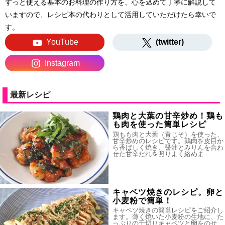
ずっと使える基本のお料理の作り方を、心を込めて丁寧に解説して
いますので、レシピ本の代わりとして活用していただけたら幸いで
す。
YouTube
(twitter)
Instagram
最新レシピ
鶏肉と大葉の甘辛炒め！鶏も
も肉を使った簡単レシピ
鶏もも肉と大葉（青じそ）を使った、
甘辛炒めのレシピです。鶏肉を皮目か
ら香ばしく焼き、醤油とみりんを合わ
せた甘辛だれを照りよく絡めま…
キャベツ焼きのレシピ。卵と
小麦粉で簡単！
キャベツ焼きの簡単レシピをご紹介し
ます。薄く焼いた小麦粉の生地に、た
っぷりの千切りキャベツと卵をのせ、