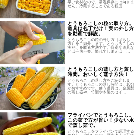
早い食材なので、常温保存には向きま
せん。冷蔵することである程度…
とうもろこしの粒の取り方。
道具は包丁だけ！実の外し方
を動画で解説。
とうもろこしの粒の外し方（ばらし
方）をご紹介します。とうもろこしの
実だけを取る方法です。特別な道具な
どは一切不要。慣れてしまえば、…
とうもろこしの蒸し方と蒸し
時間。おいしく蒸す方法！
とうもろこしの蒸し方をご紹介しま
す。とうもろこしの蒸し時間は、10分
がおすすめです。使う道具は、金属製
の蒸し器や、竹製や木製のセイ…
フライパンでとうもろこし。
この茹で方が旨い！少ない水
で蒸し茹で。
とうもろこしをフライパンで調理する