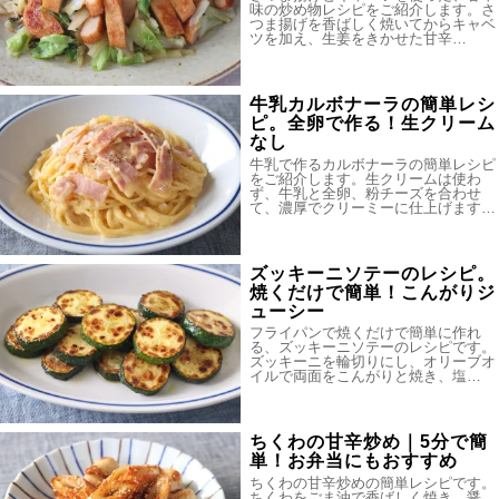
味の炒め物レシピをご紹介します。さ
つま揚げを香ばしく焼いてからキャベ
ツを加え、生姜をきかせた甘辛…
牛乳カルボナーラの簡単レシ
ピ。全卵で作る！生クリーム
なし
牛乳で作るカルボナーラの簡単レシピ
をご紹介します。生クリームは使わ
ず、牛乳と全卵、粉チーズを合わせ
て、濃厚でクリーミーに仕上げます…
ズッキーニソテーのレシピ。
焼くだけで簡単！こんがりジ
ューシー
フライパンで焼くだけで簡単に作れ
る、ズッキーニソテーのレシピです。
ズッキーニを輪切りにし、オリーブオ
イルで両面をこんがりと焼き、塩…
ちくわの甘辛炒め｜5分で簡
単！お弁当にもおすすめ
ちくわの甘辛炒めの簡単レシピです。
ちくわをごま油で香ばしく焼き、醤