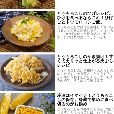
とうもろこしのひげレシピ。
ひげを食べるならこれ！ひげ
ごとトウモロコシご飯。
とうもろこしのひげが美味しく食べら
れるレシピをご紹介します。とうもろ
こしのひげを使った炊き込みご飯で
す。ひげは普段捨ててしまいがち…
とうもろこしのかき揚げ！甘
くてカリッと仕上がる天ぷら
レシピ
とうもろこしのかき揚げ（天ぷら）の
レシピです。そぎ落としたとうもろこ
しの実に玉ねぎを少し加え、天ぷら衣
を絡めて、薄く広げて揚げます…
冷凍はイマイチ！とうもろこ
しの保存。冷蔵で早めに食べ
切るのがお勧め
とうもろこしを保存する方法をご紹介
します。とうもろこしは、わりと足が