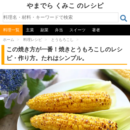
やまでら くみこ のレシピ
料理一覧
主菜
副菜
弁当
スイーツ
著者
ホーム
>
料理レシピ
>
とうもろこし
>
この焼き方が一番！焼きとうもろこしのレシ
ピ・作り方。たれはシンプル。