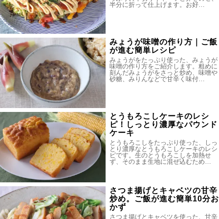
半分に折って仕上げます。お好…
みょうが味噌の作り方｜ご飯
が進む簡単レシピ
みょうがをたっぷり使った、みょうが
味噌の作り方をご紹介します。粗めに
刻んだみょうがをさっと炒め、味噌や
砂糖、みりんなどで甘辛く味付…
とうもろこしケーキのレシ
ピ！しっとり濃厚なパウンド
ケーキ
とうもろこしをたっぷり使った、しっ
とり濃厚なとうもろこしケーキのレシ
ピです。生のとうもろこしを加熱せ
ず、そのまま生地に混ぜ込むため…
さつま揚げとキャベツの甘辛
炒め。ご飯が進む簡単10分お
かず
さつま揚げとキャベツを使った、甘辛