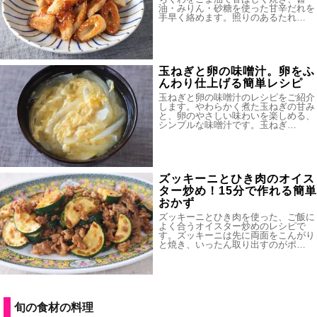
油・みりん・砂糖を使った甘辛だれを
手早く絡めます。照りのあるたれ…
玉ねぎと卵の味噌汁。卵をふ
んわり仕上げる簡単レシピ
玉ねぎと卵の味噌汁のレシピをご紹介
します。やわらかく煮た玉ねぎの甘み
と、卵のやさしい味わいを楽しめる、
シンプルな味噌汁です。玉ねぎ…
ズッキーニとひき肉のオイス
ター炒め！15分で作れる簡単
おかず
ズッキーニとひき肉を使った、ご飯に
よく合うオイスター炒めのレシピで
す。ズッキーニは先に両面をこんがり
と焼き、いったん取り出すのがポ…
旬の食材の料理