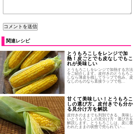
関連レシピ
とうもろこしをレンジで加
熱！皮ごとでも皮なしでもこ
れが美味しい
とうもろこしをレンジで加熱する方法
をご紹介します。皮付きのとうもろこ
しなら薄皮を残してラップで包み、皮
なしのものなら直接ラップで包…
甘くて美味しい！とうもろこ
しの選び方。皮付きでも分か
る見分け方を解説
皮付きのままでも判別できる、美味し
いとうもろこしの見分け方・選び方を
解説します。とうもろこしは、皮に覆
われたままの状態で売られてい…