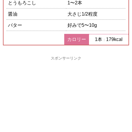
とうもろこし
1〜2本
醤油
大さじ1/2程度
バター
好みで5〜10g
カロリー
1本
179kcal
：
スポンサーリンク