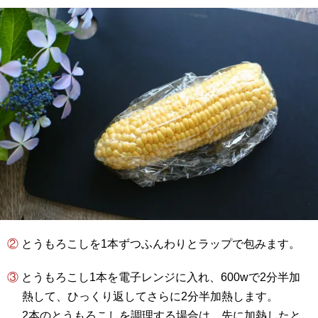
② とうもろこしを1本ずつふんわりとラップで包みます。
③ とうもろこし1本を電子レンジに入れ、600wで2分半加
熱して、ひっくり返してさらに2分半加熱します。
2本のとうもろこしを調理する場合は、先に加熱したと