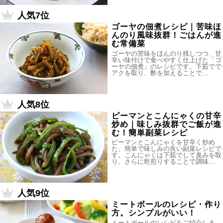
人気7位
ゴーヤの佃煮レシピ｜苦味ほ
んのり風味抜群！ごはんが進
む常備菜
ゴーヤの苦味をほんのり残しつつ、甘
辛い味付けで食べやすく仕上げた「ゴ
ーヤの佃煮」のレシピです。下茹でで
アクを取り、酢を加えることで…
人気8位
ピーマンとこんにゃくの甘辛
炒め｜味しみ抜群でご飯が進
む！簡単副菜レシピ
ピーマンとこんにゃくを甘辛く炒め
た、簡単で味しみの良い副菜レシピで
す。こんにゃくは下茹でして臭みを取
り、さらに乾煎りすることで調味…
人気9位
ミートボールのレシピ・作り
方。シンプルがいい！
ミートボールのレシピをご紹介しま