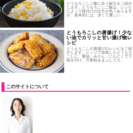
とうもろこしご飯に合う献立をご紹介
します。とうもろこしご飯は、レシピ
によって味付けの仕方が色々あります
が、基本的には、淡くて優しい…
とうもろこしの唐揚げ！少な
い油でカリッと甘い揚げ物レ
シピ
とうもろこしの唐揚げのレシピをご紹
介します。レンジで加熱したとうもろ
こしに、醤油・みりん・にんにくで下
味を付け、片栗粉をまぶしてカ…
このサイトについて