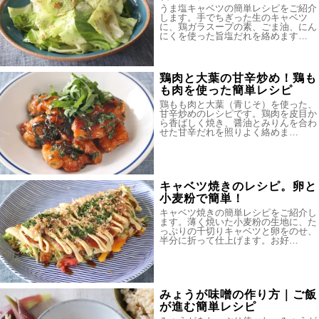
うま塩キャベツの簡単レシピをご紹介
します。手でちぎった生のキャベツ
に、鶏ガラスープの素、ごま油、にん
にくを使った旨塩だれを絡めます…
鶏肉と大葉の甘辛炒め！鶏も
も肉を使った簡単レシピ
鶏もも肉と大葉（青じそ）を使った、
甘辛炒めのレシピです。鶏肉を皮目か
ら香ばしく焼き、醤油とみりんを合わ
せた甘辛だれを照りよく絡めま…
キャベツ焼きのレシピ。卵と
小麦粉で簡単！
キャベツ焼きの簡単レシピをご紹介し
ます。薄く焼いた小麦粉の生地に、た
っぷりの千切りキャベツと卵をのせ、
半分に折って仕上げます。お好…
みょうが味噌の作り方｜ご飯
が進む簡単レシピ