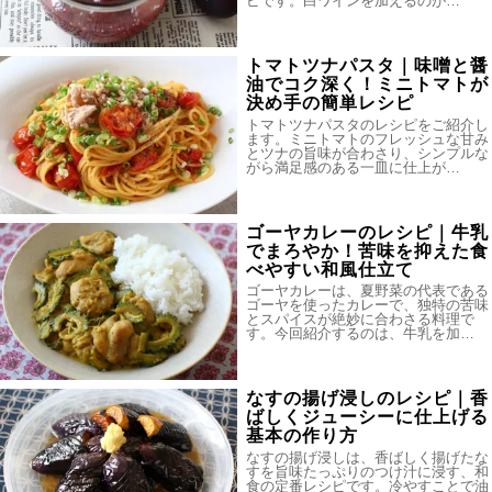
ピです。白ワインを加えるのが…
トマトツナパスタ｜味噌と醤
油でコク深く！ミニトマトが
決め手の簡単レシピ
トマトツナパスタのレシピをご紹介し
ます。ミニトマトのフレッシュな甘み
とツナの旨味が合わさり、シンプルな
がら満足感のある一皿に仕上が…
ゴーヤカレーのレシピ｜牛乳
でまろやか！苦味を抑えた食
べやすい和風仕立て
ゴーヤカレーは、夏野菜の代表である
ゴーヤを使ったカレーで、独特の苦味
とスパイスが絶妙に合わさる料理で
す。今回紹介するのは、牛乳を加…
なすの揚げ浸しのレシピ｜香
ばしくジューシーに仕上げる
基本の作り方
なすの揚げ浸しは、香ばしく揚げたな
すを旨味たっぷりのつけ汁に浸す、和
食の定番レシピです。冷やすことで油