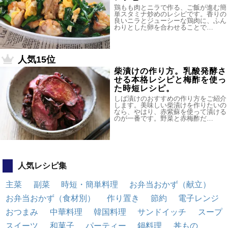
鶏もも肉とニラで作る、ご飯が進む簡
単スタミナ炒めのレシピです。香りの
良いニラとジューシーな鶏肉に、ふん
わりとした卵を合わせることで…
人気15位
柴漬けの作り方。乳酸発酵さ
せる本格レシピと梅酢を使っ
た時短レシピ。
しば漬けのおすすめの作り方をご紹介
します。美味しい柴漬けを作りたいの
なら、やはり、赤紫蘇を使って漬ける
のが一番です。野菜と赤梅酢だ…
人気レシピ集
主菜
副菜
時短・簡単料理
お弁当おかず（献立）
お弁当おかず（食材別）
作り置き
節約
電子レンジ
おつまみ
中華料理
韓国料理
サンドイッチ
スープ
スイーツ
和菓子
パーティー
鍋料理
丼もの