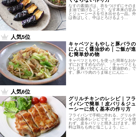
なすの素揚げは、衣をつけずにそのま
ま油で揚げることで、なす本来の甘み
とジューシーさを引き出せる一品。外
は香ばしく、中はとろけるよう…
人気5位
キャベツともやしと豚バラの
にんにく醤油炒め｜ご飯が進
む簡単炒め物
キャベツともやしを使った簡単なおか
ずにおすすめなのが、「キャベツとも
やしと豚バラのにんにく醤油炒め」で
す。豚バラ肉のうま味とにんに…
人気6位
グリルチキンのレシピ｜フラ
イパンで簡単！皮パリ＆ジュ
ーシーに焼く基本の作り方
フライパンで手軽に作れる、グリルチ
キンの基本レシピです。オーブンを使
わず、皮をパリッと焼き上げます。材
料は鶏もも肉と塩こしょう、に…