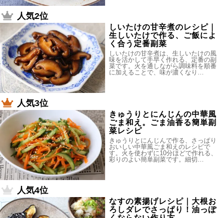
人気2位
しいたけの甘辛煮のレシピ｜
生しいたけで作る、ご飯によ
く合う定番副菜
しいたけの甘辛煮は、生しいたけの風
味を活かして手早く作れる、定番の副
菜です。火を通しながら調味料を順番
に加えることで、味が濃くなり…
人気3位
きゅうりとにんじんの中華風
ごま和え。ごま油香る簡単副
菜レシピ
きゅうりとにんじんで作る、さっぱり
おいしい中華風ごま和えのレシピで
す。火を使わずに10分ほどで作れる、
彩りのよい簡単副菜です。細切…
人気4位
なすの素揚げレシピ｜大根お
ろしダレでさっぱり！油っぽ
くならない作り方