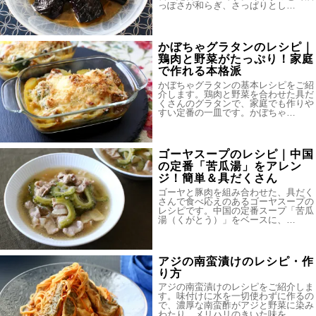
っぽさが和らぎ、さっぱりとし…
かぼちゃグラタンのレシピ｜
鶏肉と野菜がたっぷり！家庭
で作れる本格派
かぼちゃグラタンの基本レシピをご紹
介します。鶏肉と野菜を合わせた具だ
くさんのグラタンで、家庭でも作りや
すい定番の一皿です。かぼちゃ…
ゴーヤスープのレシピ｜中国
の定番「苦瓜湯」をアレン
ジ！簡単＆具だくさん
ゴーヤと豚肉を組み合わせた、具だく
さんで食べ応えのあるゴーヤスープの
レシピです。中国の定番スープ「苦瓜
湯（くがとう）」をベースに、…
アジの南蛮漬けのレシピ・作
り方
アジの南蛮漬けのレシピをご紹介しま
す。味付けに水を一切使わずに作るの
で、濃厚な南蛮酢がアジと野菜に染み
わたり、メリハリのきいた味を…