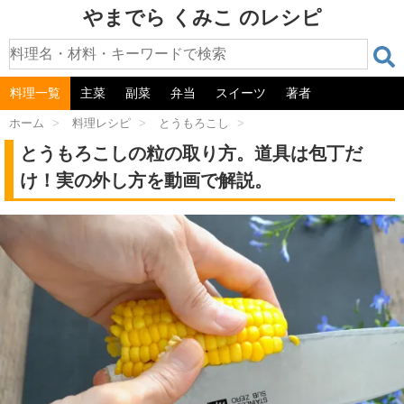
やまでら くみこ のレシピ
料理一覧
主菜
副菜
弁当
スイーツ
著者
ホーム
>
料理レシピ
>
とうもろこし
>
とうもろこしの粒の取り方。道具は包丁だ
け！実の外し方を動画で解説。