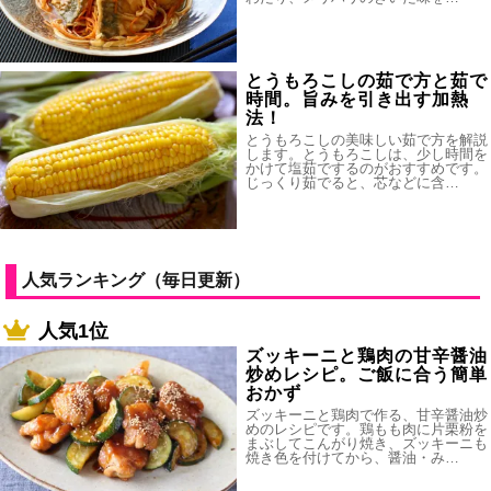
とうもろこしの茹で方と茹で
時間。旨みを引き出す加熱
法！
とうもろこしの美味しい茹で方を解説
します。とうもろこしは、少し時間を
かけて塩茹でするのがおすすめです。
じっくり茹でると、芯などに含…
人気ランキング（毎日更新）
人気1位
ズッキーニと鶏肉の甘辛醤油
炒めレシピ。ご飯に合う簡単
おかず
ズッキーニと鶏肉で作る、甘辛醤油炒
めのレシピです。鶏もも肉に片栗粉を
まぶしてこんがり焼き、ズッキーニも
焼き色を付けてから、醤油・み…