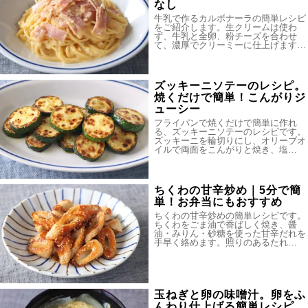
なし
牛乳で作るカルボナーラの簡単レシピ
をご紹介します。生クリームは使わ
ず、牛乳と全卵、粉チーズを合わせ
て、濃厚でクリーミーに仕上げます…
ズッキーニソテーのレシピ。
焼くだけで簡単！こんがりジ
ューシー
フライパンで焼くだけで簡単に作れ
る、ズッキーニソテーのレシピです。
ズッキーニを輪切りにし、オリーブオ
イルで両面をこんがりと焼き、塩…
ちくわの甘辛炒め｜5分で簡
単！お弁当にもおすすめ
ちくわの甘辛炒めの簡単レシピです。
ちくわをごま油で香ばしく焼き、醤
油・みりん・砂糖を使った甘辛だれを
手早く絡めます。照りのあるたれ…
玉ねぎと卵の味噌汁。卵をふ
んわり仕上げる簡単レシピ