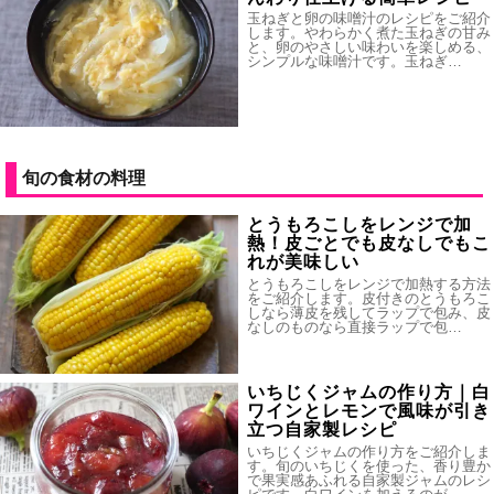
玉ねぎと卵の味噌汁のレシピをご紹介
します。やわらかく煮た玉ねぎの甘み
と、卵のやさしい味わいを楽しめる、
シンプルな味噌汁です。玉ねぎ…
旬の食材の料理
とうもろこしをレンジで加
熱！皮ごとでも皮なしでもこ
れが美味しい
とうもろこしをレンジで加熱する方法
をご紹介します。皮付きのとうもろこ
しなら薄皮を残してラップで包み、皮
なしのものなら直接ラップで包…
いちじくジャムの作り方｜白
ワインとレモンで風味が引き
立つ自家製レシピ
いちじくジャムの作り方をご紹介しま
す。旬のいちじくを使った、香り豊か
で果実感あふれる自家製ジャムのレシ