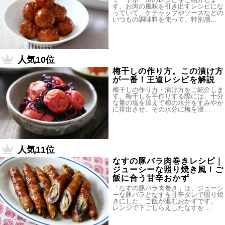
す。お肉の風味を引き出すレシピにな
っていて、ケチャップやソースなどの
いつもの調味料を使って、特別感…
人気10位
梅干しの作り方。この漬け方
が一番！王道レシピを解説
梅干しの作り方・漬け方をご紹介しま
す。梅干しを手作りする際には、十分
な量の塩を加えて梅の水分をすみやか
に排出させ、その水分に梅を浸…
人気11位
なすの豚バラ肉巻きレシピ｜
ジューシーな照り焼き風！ご
飯に合う甘辛おかず
「なすの豚バラ肉巻き」は、ジューシ
ーな豚バラとなすを甘辛ダレで照り焼
きにした、ご飯が進むおかずです。
レンジで下ごしらえしたなすを…