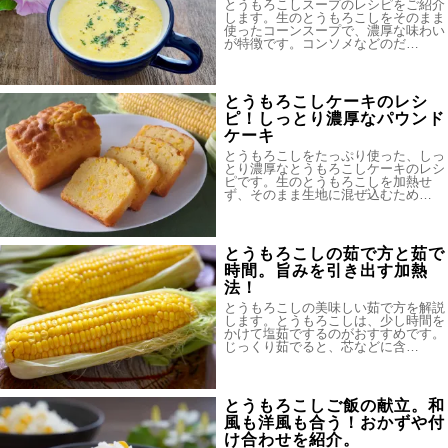
とうもろこしスープのレシピをご紹介
します。生のとうもろこしをそのまま
使ったコーンスープで、濃厚な味わい
が特徴です。コンソメなどのだ…
とうもろこしケーキのレシ
ピ！しっとり濃厚なパウンド
ケーキ
とうもろこしをたっぷり使った、しっ
とり濃厚なとうもろこしケーキのレシ
ピです。生のとうもろこしを加熱せ
ず、そのまま生地に混ぜ込むため…
とうもろこしの茹で方と茹で
時間。旨みを引き出す加熱
法！
とうもろこしの美味しい茹で方を解説
します。とうもろこしは、少し時間を
かけて塩茹でするのがおすすめです。
じっくり茹でると、芯などに含…
とうもろこしご飯の献立。和
風も洋風も合う！おかずや付
け合わせを紹介。