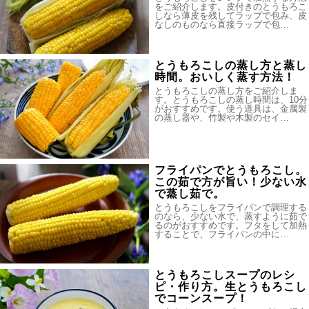
をご紹介します。皮付きのとうもろこ
しなら薄皮を残してラップで包み、皮
なしのものなら直接ラップで包…
とうもろこしの蒸し方と蒸し
時間。おいしく蒸す方法！
とうもろこしの蒸し方をご紹介しま
す。とうもろこしの蒸し時間は、10分
がおすすめです。使う道具は、金属製
の蒸し器や、竹製や木製のセイ…
フライパンでとうもろこし。
この茹で方が旨い！少ない水
で蒸し茹で。
とうもろこしをフライパンで調理する
のなら、少ない水で、蒸すように茹で
るのがおすすめです。フタをして加熱
することで、フライパンの中に…
とうもろこしスープのレシ
ピ・作り方。生とうもろこし
でコーンスープ！