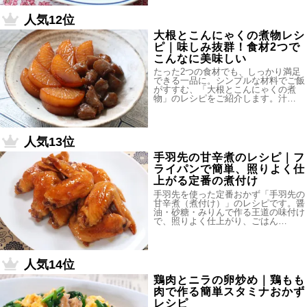
人気12位
大根とこんにゃくの煮物レシ
ピ｜味しみ抜群！食材2つで
こんなに美味しい
たった2つの食材でも、しっかり満足
できる一品に。シンプルな材料でご飯
がすすむ、「大根とこんにゃくの煮
物」のレシピをご紹介します。汁…
人気13位
手羽先の甘辛煮のレシピ｜フ
ライパンで簡単、照りよく仕
上がる定番の煮付け
手羽先を使った定番おかず「手羽先の
甘辛煮（煮付け）」のレシピです。醤
油・砂糖・みりんで作る王道の味付け
で、照りよく仕上がり、ごはん…
人気14位
鶏肉とニラの卵炒め｜鶏もも
肉で作る簡単スタミナおかず
レシピ