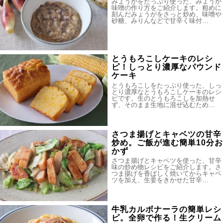
みょうがをたっぷり使った、みょうが
味噌の作り方をご紹介します。粗めに
刻んだみょうがをさっと炒め、味噌や
砂糖、みりんなどで甘辛く味付…
とうもろこしケーキのレシ
ピ！しっとり濃厚なパウンド
ケーキ
とうもろこしをたっぷり使った、しっ
とり濃厚なとうもろこしケーキのレシ
ピです。生のとうもろこしを加熱せ
ず、そのまま生地に混ぜ込むため…
さつま揚げとキャベツの甘辛
炒め。ご飯が進む簡単10分お
かず
さつま揚げとキャベツを使った、甘辛
味の炒め物レシピをご紹介します。さ
つま揚げを香ばしく焼いてからキャベ
ツを加え、生姜をきかせた甘辛…
牛乳カルボナーラの簡単レシ
ピ。全卵で作る！生クリーム