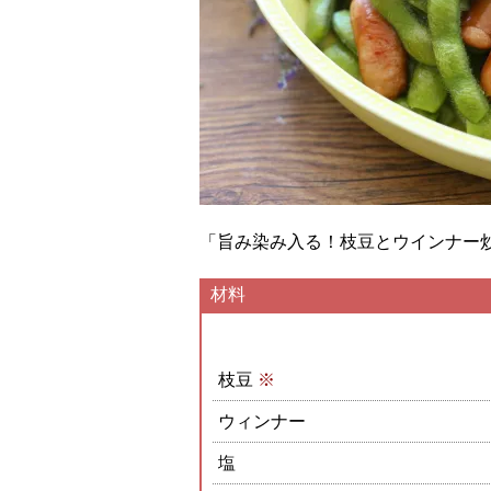
「旨み染み入る！枝豆とウインナー
材料
枝豆
※
ウィンナー
塩