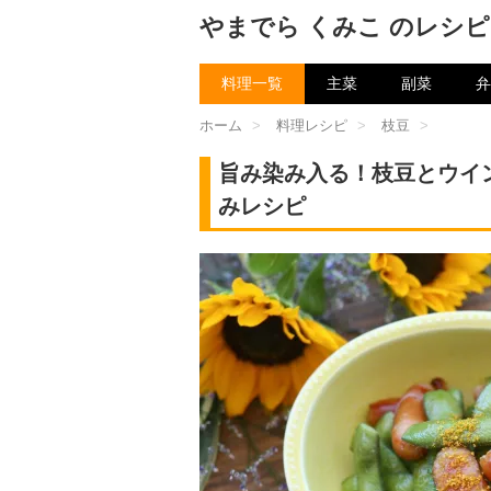
やまでら くみこ のレシピ
料理一覧
主菜
副菜
弁
ホーム
>
料理レシピ
>
枝豆
>
旨み染み入る！枝豆とウイ
みレシピ