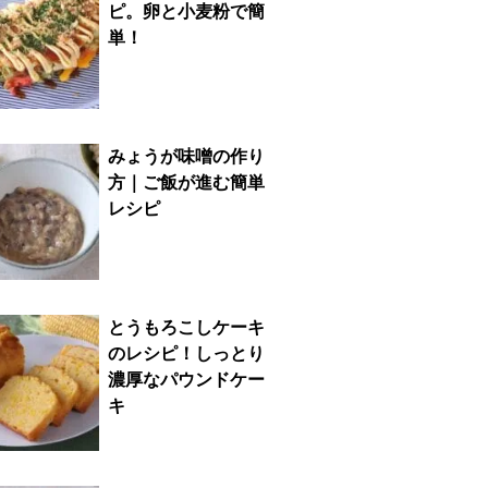
ピ。卵と小麦粉で簡
単！
みょうが味噌の作り
方｜ご飯が進む簡単
レシピ
とうもろこしケーキ
のレシピ！しっとり
濃厚なパウンドケー
キ