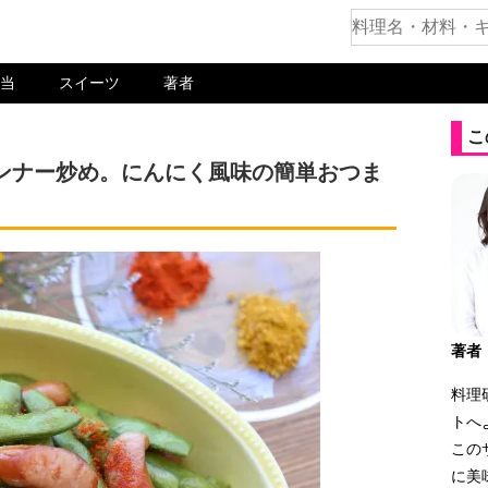
当
スイーツ
著者
こ
ンナー炒め。にんにく風味の簡単おつま
著者
料理
トへ
この
に美