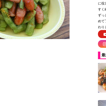
に役
すく
ずっ
めて
わり
最