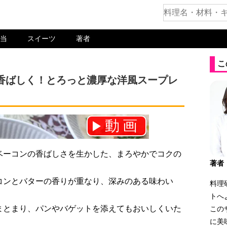
当
スイーツ
著者
こ
香ばしく！とろっと濃厚な洋風スープレ
動画
ネル登録をお願いします！⇒
ベーコンの香ばしさを生かした、まろやかでコクの
著者
コンとバターの香りが重なり、深みのある味わい
料理
トへ
まとまり、パンやバゲットを添えてもおいしくいた
この
に美