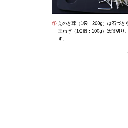
① えのき茸（1袋：200g）は石
玉ねぎ（1/2個：100g）は薄切
す。