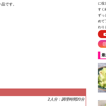
に役
一品です。
すく
ずっ
めて
わり
最
2人分：調理時間20分