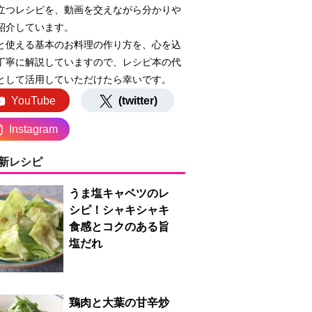
立つレシピを、動画を交えながら分かりや
紹介しています。
と使える基本のお料理の作り方を、心を込
丁寧に解説していますので、レシピ本の代
として活用していただけたら幸いです。
YouTube
(twitter)
Instagram
新レシピ
うま塩キャベツのレ
シピ！シャキシャキ
食感とコクのある旨
塩だれ
鶏肉と大葉の甘辛炒