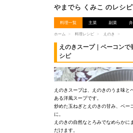
やまでら くみこ のレシピ
料理一覧
主菜
副菜
弁
ホーム
>
料理レシピ
>
えのき
>
えのきスープ｜ベーコンで
シピ
チャン
えのきスープは、えのきのうま味と
ある洋風スープです。
炒めた玉ねぎとえのきの甘み、ベー
に。
えのきの自然なとろみでなめらかに
だけます。